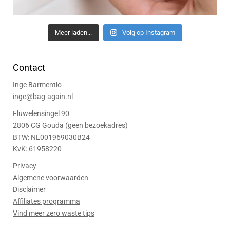
Meer laden...
Volg op Instagram
Contact
Inge Barmentlo
inge@bag-again.nl
Fluwelensingel 90
2806 CG Gouda (geen bezoekadres)
BTW: NL001969030B24
KvK: 61958220
Privacy
Algemene voorwaarden
Disclaimer
Affiliates programma
Vind meer zero waste tips