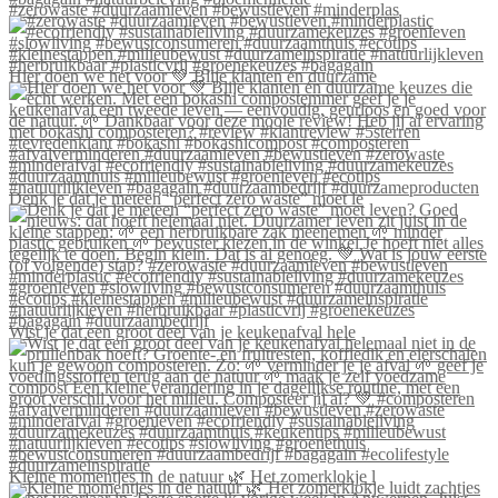
#zerowaste #duurzaamleven #bewustleven #minderplas
Hier doen we het voor 💚 Blije klanten én duurzame
Denk je dat je meteen “perfect zero waste” moet le
Wist je dat een groot deel van je keukenafval hele
Kleine momentjes in de natuur 🌿 Het zomerklokje l