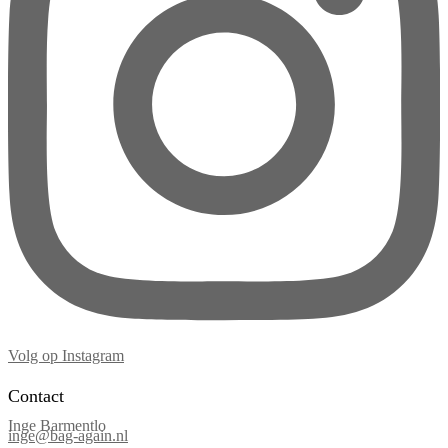
Volg op Instagram
Contact
Inge Barmentlo
inge@bag-again.nl