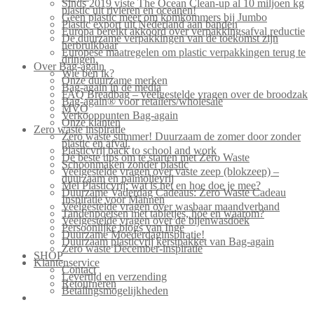
Sinds 2019 viste The Ocean Clean-up al 10 miljoen kg
plastic uit rivieren en oceanen!
Geen plastic meer om komkommers bij Jumbo
Plastic export uit Nederland aan banden
Europa bereikt akkoord over verpakkingsafval reductie
De duurzame verpakkingen van de toekomst zijn
herbruikbaar
Europese maatregelen om plastic verpakkingen terug te
dringen.
Over Bag-again
Wie ben ik?
Onze duurzame merken
Bag-again in de media
FAQ Breadbag – veelgestelde vragen over de broodzak
Bag-again® voor retailers/wholesale
MVO
Verkooppunten Bag-again
Onze klanten
Zero waste inspiratie
Zero waste summer! Duurzaam de zomer door zonder
plastic en afval.
Plasticvrij back to school and work
De beste tips om te starten met Zero Waste
Schoonmaken zonder plastic
Veelgestelde vragen over vaste zeep (blokzeep) –
duurzaam en palmolievrij
Mei Plasticvrij: wat is het en hoe doe je mee?
Duurzame Vaderdag Cadeaus: Zero Waste Cadeau
Inspiratie voor Mannen
Veelgestelde vragen over wasbaar maandverband
Tandenpoetsen met tabletjes, hoe en waarom?
Veelgestelde vragen over de bijenwasdoek
Persoonlijke blogs van Inge
Duurzame Moederdaginspiratie!
Duurzaam plasticvrij kerstpakket van Bag-again
Zero waste December-inspiratie
SHOP
Klantenservice
Contact
Levertijd en verzending
Retourneren
Betalingsmogelijkheden