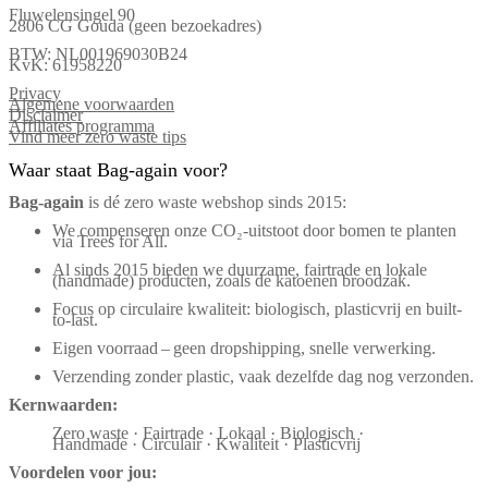
Fluwelensingel 90
2806 CG Gouda (geen bezoekadres)
BTW: NL001969030B24
KvK: 61958220
Privacy
Algemene voorwaarden
Disclaimer
Affiliates programma
Vind meer zero waste tips
Waar staat Bag-again voor?
Bag‑again
is dé zero waste webshop sinds 2015:
We compenseren onze CO₂-uitstoot door bomen te planten
via Trees for All.
Al sinds 2015 bieden we duurzame, fairtrade en lokale
(handmade) producten, zoals de katoenen broodzak.
Focus op circulaire kwaliteit: biologisch, plasticvrij en built-
to-last.
Eigen voorraad – geen dropshipping, snelle verwerking.
Verzending zonder plastic, vaak dezelfde dag nog verzonden.
Kernwaarden:
Zero waste · Fairtrade · Lokaal · Biologisch ·
Handmade · Circulair · Kwaliteit · Plasticvrij
Voordelen voor jou: