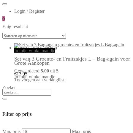
Login / Register
0
Enig resultaat
In mijn winkelmandje
Set van 3 Groente- en Fruitzakjes L – Bag-again voor
Grote Aankopen
Gewaardeerd
5.00
uit 5
€
13,95
In mijn winkelmandje
Toevoegen aan verlanglijst
Zoeken
Filter op prijs
Min. prijs
Max. prijs