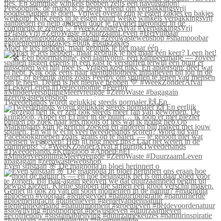
Moet je iets hebben, maar gebruik je het maar één
Tweedehands wordt gelukkig steeds normaler 🙌 En
Even stilstaan 🌸 De magnolia in bloei herinnert o