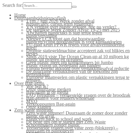
Search for:
Home
Duurzaamheidsnieuwsflash
1 t/m 7 juni 2026 Week zonder afval
Repaircafés: cursus leren repareren?
VN verdrag over plastic geklapt, hoe nu verder?
De jaarlijkse Week Zonder Afval: 19-25 mei 2025
Afschaffen plastictaks is stap terug tegen
plasticvervuiling
Nieuwe LCA toont aan dat hoogwaardige
plasticrecycling noodzakelijk is voor klimaatdoelen
EU-raad keurt PPWR regels voor afvalvermindering
goed!
Droppie statiegeldmachine accepteert zak vol blikjes en
flesjes
Sinds 2019 viste The Ocean Clean-up al 10 miljoen kg
plastic uit rivieren en oceanen!
Geen plastic meer om komkommers bij Jumbo
Plastic export uit Nederland aan banden
Europa bereikt akkoord over verpakkingsafval reductie
De duurzame verpakkingen van de toekomst zijn
herbruikbaar
Europese maatregelen om plastic verpakkingen terug te
dringen.
Over Bag-again
Wie ben ik?
Onze duurzame merken
Bag-again in de media
FAQ Breadbag – veelgestelde vragen over de broodzak
Bag-again® voor retailers/wholesale
MVO
Verkooppunten Bag-again
Onze klanten
Zero waste inspiratie
Zero waste summer! Duurzaam de zomer door zonder
plastic en afval.
Plasticvrij back to school and work
De beste tips om te starten met Zero Waste
Schoonmaken zonder plastic
Veelgestelde vragen over vaste zeep (blokzeep) –
duurzaam en palmolievrij