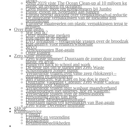
flesjes
Sinds 2019 viste The Ocean Clean-up al 10 miljoen kg
plastic uit rivieren en oceanen!
Geen plastic meer om komkommers bij Jumbo
Plastic export uit Nederland aan banden
Europa bereikt akkoord over verpakkingsafval reductie
De duurzame verpakkingen van de toekomst zijn
herbruikbaar
Europese maatregelen om plastic verpakkingen terug te
dringen.
Over Bag-again
Wie ben ik?
Onze duurzame merken
Bag-again in de media
FAQ Breadbag – veelgestelde vragen over de broodzak
Bag-again® voor retailers/wholesale
MVO
Verkooppunten Bag-again
Onze klanten
Zero waste inspiratie
Zero waste summer! Duurzaam de zomer door zonder
plastic en afval.
Plasticvrij back to school and work
De beste tips om te starten met Zero Waste
Schoonmaken zonder plastic
Veelgestelde vragen over vaste zeep (blokzeep) –
duurzaam en palmolievrij
Mei Plasticvrij: wat is het en hoe doe je mee?
Duurzame Vaderdag Cadeaus: Zero Waste Cadeau
Inspiratie voor Mannen
Veelgestelde vragen over wasbaar maandverband
Tandenpoetsen met tabletjes, hoe en waarom?
Veelgestelde vragen over de bijenwasdoek
Persoonlijke blogs van Inge
Duurzame Moederdaginspiratie!
Duurzaam plasticvrij kerstpakket van Bag-again
Zero waste December-inspiratie
SHOP
Klantenservice
Contact
Levertijd en verzending
Retourneren
Betalingsmogelijkheden