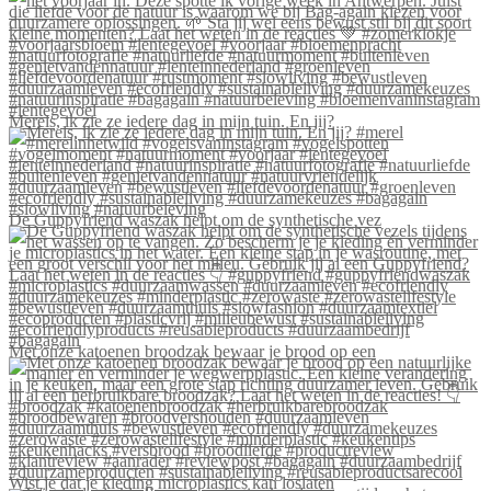
Merels, ik zie ze iedere dag in mijn tuin. En jij?
De Guppyfriend waszak helpt om de synthetische vez
Met onze katoenen broodzak bewaar je brood op een
Wist je dat je kleding microplastics kan loslaten