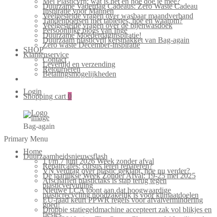
Mei Plasticvrij: wat is het en hoe doe je mee?
Duurzame Vaderdag Cadeaus: Zero Waste Cadeau
Inspiratie voor Mannen
Veelgestelde vragen over wasbaar maandverband
Tandenpoetsen met tabletjes, hoe en waarom?
Veelgestelde vragen over de bijenwasdoek
Persoonlijke blogs van Inge
Duurzame Moederdaginspiratie!
Duurzaam plasticvrij kerstpakket van Bag-again
Zero waste December-inspiratie
SHOP
Klantenservice
Contact
Levertijd en verzending
Retourneren
Betalingsmogelijkheden
Login
Shopping cart
0
Bag-again
Primary Menu
Home
Duurzaamheidsnieuwsflash
1 t/m 7 juni 2026 Week zonder afval
Repaircafés: cursus leren repareren?
VN verdrag over plastic geklapt, hoe nu verder?
De jaarlijkse Week Zonder Afval: 19-25 mei 2025
Afschaffen plastictaks is stap terug tegen
plasticvervuiling
Nieuwe LCA toont aan dat hoogwaardige
plasticrecycling noodzakelijk is voor klimaatdoelen
EU-raad keurt PPWR regels voor afvalvermindering
goed!
Droppie statiegeldmachine accepteert zak vol blikjes en
flesjes