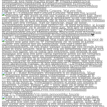
Dag 6 – Gelukkig met Genoeg Genoeg. Wat een fijn
Dag 5 – Heerlijk Hergebruik Wat voor de één klaar
Dag 4 – Rake Reparaties Weggooien is zo makkelijk
Dag 3 – VerpakkingsVrij (mijn persoonlijke favorie