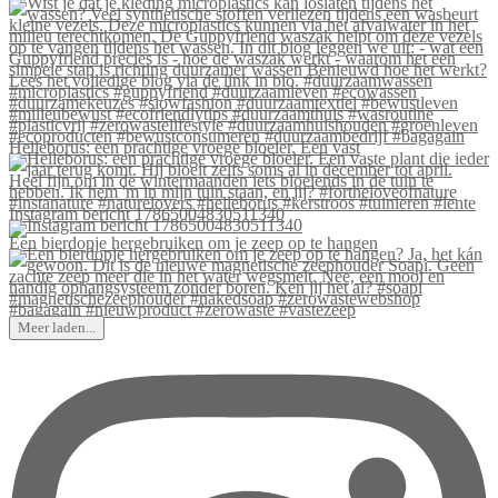
Helleborus: een prachtige vroege bloeier. Een vast
Instagram bericht 17865004830511340
Een bierdopje hergebruiken om je zeep op te hangen
Meer laden...