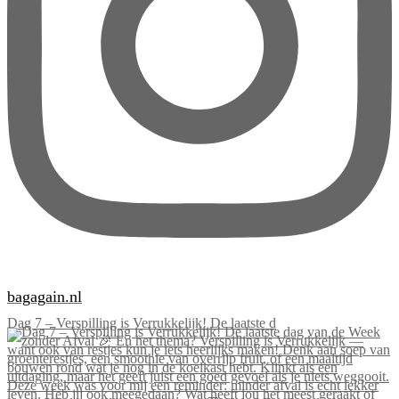
bagagain.nl
Dag 7 – Verspilling is Verrukkelijk! De laatste d