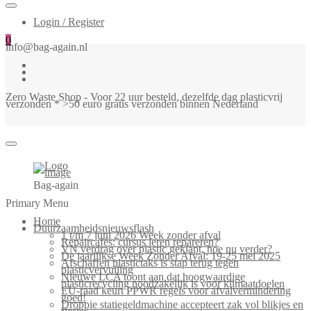
Login / Register
0
info@bag-again.nl
Zero Waste Shop - Voor 22 uur besteld, dezelfde dag plasticvrij
verzonden * >50 euro gratis verzonden binnen Nederland
Bag-again
Primary Menu
Home
Duurzaamheidsnieuwsflash
1 t/m 7 juni 2026 Week zonder afval
Repaircafés: cursus leren repareren?
VN verdrag over plastic geklapt, hoe nu verder?
De jaarlijkse Week Zonder Afval: 19-25 mei 2025
Afschaffen plastictaks is stap terug tegen
plasticvervuiling
Nieuwe LCA toont aan dat hoogwaardige
plasticrecycling noodzakelijk is voor klimaatdoelen
EU-raad keurt PPWR regels voor afvalvermindering
goed!
Droppie statiegeldmachine accepteert zak vol blikjes en