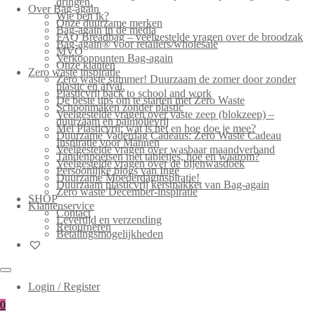
dringen.
Over Bag-again
Wie ben ik?
Onze duurzame merken
Bag-again in de media
FAQ Breadbag – veelgestelde vragen over de broodzak
Bag-again® voor retailers/wholesale
MVO
Verkooppunten Bag-again
Onze klanten
Zero waste inspiratie
Zero waste summer! Duurzaam de zomer door zonder
plastic en afval.
Plasticvrij back to school and work
De beste tips om te starten met Zero Waste
Schoonmaken zonder plastic
Veelgestelde vragen over vaste zeep (blokzeep) –
duurzaam en palmolievrij
Mei Plasticvrij: wat is het en hoe doe je mee?
Duurzame Vaderdag Cadeaus: Zero Waste Cadeau
Inspiratie voor Mannen
Veelgestelde vragen over wasbaar maandverband
Tandenpoetsen met tabletjes, hoe en waarom?
Veelgestelde vragen over de bijenwasdoek
Persoonlijke blogs van Inge
Duurzame Moederdaginspiratie!
Duurzaam plasticvrij kerstpakket van Bag-again
Zero waste December-inspiratie
SHOP
Klantenservice
Contact
Levertijd en verzending
Retourneren
Betalingsmogelijkheden
Login / Register
0