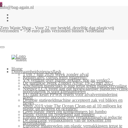
0
info@bag-again.nl
Zero Waste Shop - Voor 22 uur besteld, dezelfde dag plasticvrij
verzonden * >50 euro gratis verzonden binnen Nederland
Home
Duurzaamheidsnieuwsflash
1 t/m 7 juni 2026 Week zonder afval
Repaircafés: cursus leren repareren?
VN verdrag over plastic geklapt, hoe nu verder?
De jaarlijkse Week Zonder Afval: 19-25 mei 2025
Afschaffen plastictaks is stap terug tegen plasticvervuiling
Nieuwe LCA toont aan dat hoogwaardige plasticrecycling
noodzakelijk is voor klimaatdoelen
EU-raad keurt PPWR regels voor afvalvermindering
goed!
Droppie statiegeldmachine accepteert zak vol blikjes en
flesjes
Sinds 2019 viste The Ocean Clean-up al 10 miljoen kg
plastic uit rivieren en oceanen!
Geen plastic meer om komkommers bij Jumbo
Plastic export uit Nederland aan banden
Europa bereikt akkoord over verpakkingsafval reductie
De duurzame verpakkingen van de toekomst zijn
herbruikbaar
Europese maatregelen om plastic verpakkingen terug te