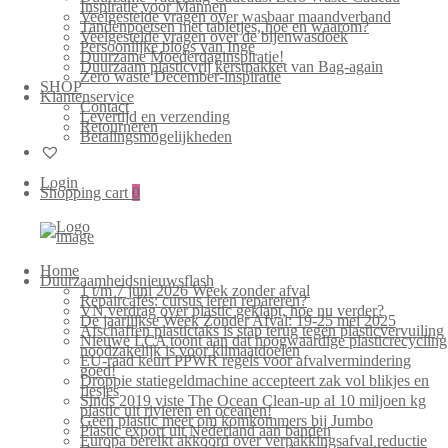
Inspiratie voor Mannen
Veelgestelde vragen over wasbaar maandverband
Tandenpoetsen met tabletjes, hoe en waarom?
Veelgestelde vragen over de bijenwasdoek
Persoonlijke blogs van Inge
Duurzame Moederdaginspiratie!
Duurzaam plasticvrij kerstpakket van Bag-again
Zero waste December-inspiratie
SHOP
Klantenservice
Contact
Levertijd en verzending
Retourneren
Betalingsmogelijkheden
Login
Shopping cart
0
Home
Duurzaamheidsnieuwsflash
1 t/m 7 juni 2026 Week zonder afval
Repaircafés: cursus leren repareren?
VN verdrag over plastic geklapt, hoe nu verder?
De jaarlijkse Week Zonder Afval: 19-25 mei 2025
Afschaffen plastictaks is stap terug tegen plasticvervuiling
Nieuwe LCA toont aan dat hoogwaardige plasticrecycling
noodzakelijk is voor klimaatdoelen
EU-raad keurt PPWR regels voor afvalvermindering
goed!
Droppie statiegeldmachine accepteert zak vol blikjes en
flesjes
Sinds 2019 viste The Ocean Clean-up al 10 miljoen kg
plastic uit rivieren en oceanen!
Geen plastic meer om komkommers bij Jumbo
Plastic export uit Nederland aan banden
Europa bereikt akkoord over verpakkingsafval reductie