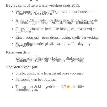
Bag‑again
is dé zero waste webshop sinds 2015:
We compenseren onze CO₂-uitstoot door bomen te
planten via Trees for All.
Al sinds 2015 bieden we duurzame, fairtrade en lokale
(handmade) producten, zoals de katoenen broodzak.
Focus op circulaire kwaliteit: biologisch, plasticvrij en
built-to-last.
Eigen voorraad – geen dropshipping, snelle verwerking.
Verzending zonder plastic, vaak dezelfde dag nog
verzonden.
Kernwaarden:
Zero waste · Fairtrade · Lokaal · Biologisch ·
Handmade · Circulair · Kwaliteit · Plasticvrij
Voordelen voor jou:
Snelle, plasticvrije levering uit onze voorraad.
Persoonlijk en betrouwbaar
Transparant & klantgericht — 4,7
uit 100+
beoordelingen.