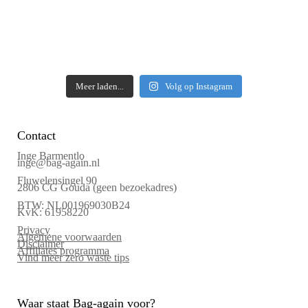
Meer laden...
Volg op Instagram
Contact
Inge Barmentlo
inge@bag-again.nl
Fluwelensingel 90
2806 CG Gouda (geen bezoekadres)
BTW: NL001969030B24
KvK: 61958220
Privacy
Algemene voorwaarden
Disclaimer
Affiliates programma
Vind meer zero waste tips
Waar staat Bag-again voor?