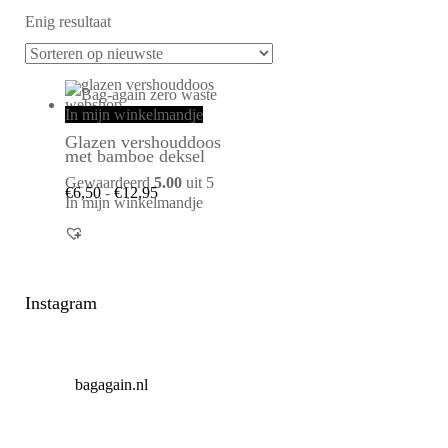
Enig resultaat
In mijn winkelmandje
Glazen vershouddoos
met bamboe deksel
Gewaardeerd
5.00
uit 5
€
6,50
-
€
12,95
In mijn winkelmandje
Instagram
bagagain.nl