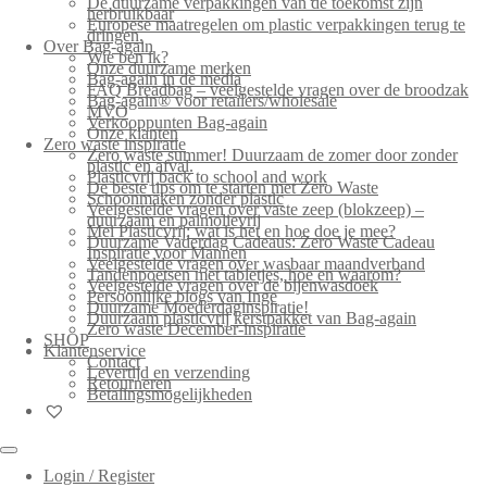
De duurzame verpakkingen van de toekomst zijn
herbruikbaar
Europese maatregelen om plastic verpakkingen terug te
dringen.
Over Bag-again
Wie ben ik?
Onze duurzame merken
Bag-again in de media
FAQ Breadbag – veelgestelde vragen over de broodzak
Bag-again® voor retailers/wholesale
MVO
Verkooppunten Bag-again
Onze klanten
Zero waste inspiratie
Zero waste summer! Duurzaam de zomer door zonder
plastic en afval.
Plasticvrij back to school and work
De beste tips om te starten met Zero Waste
Schoonmaken zonder plastic
Veelgestelde vragen over vaste zeep (blokzeep) –
duurzaam en palmolievrij
Mei Plasticvrij: wat is het en hoe doe je mee?
Duurzame Vaderdag Cadeaus: Zero Waste Cadeau
Inspiratie voor Mannen
Veelgestelde vragen over wasbaar maandverband
Tandenpoetsen met tabletjes, hoe en waarom?
Veelgestelde vragen over de bijenwasdoek
Persoonlijke blogs van Inge
Duurzame Moederdaginspiratie!
Duurzaam plasticvrij kerstpakket van Bag-again
Zero waste December-inspiratie
SHOP
Klantenservice
Contact
Levertijd en verzending
Retourneren
Betalingsmogelijkheden
Login / Register