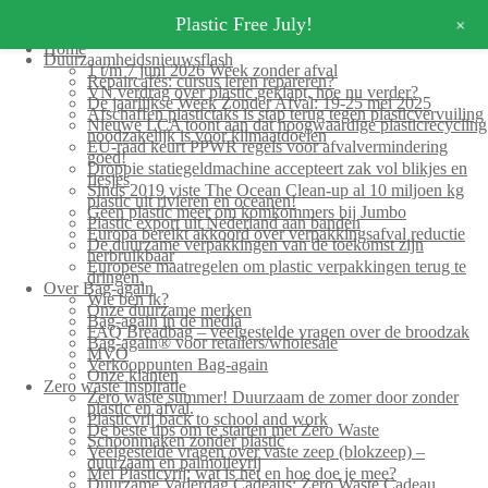
+
Plastic Free July!
Home
Duurzaamheidsnieuwsflash
1 t/m 7 juni 2026 Week zonder afval
Repaircafés: cursus leren repareren?
VN verdrag over plastic geklapt, hoe nu verder?
De jaarlijkse Week Zonder Afval: 19-25 mei 2025
Afschaffen plastictaks is stap terug tegen plasticvervuiling
Nieuwe LCA toont aan dat hoogwaardige plasticrecycling
noodzakelijk is voor klimaatdoelen
EU-raad keurt PPWR regels voor afvalvermindering
goed!
Droppie statiegeldmachine accepteert zak vol blikjes en
flesjes
Sinds 2019 viste The Ocean Clean-up al 10 miljoen kg
plastic uit rivieren en oceanen!
Geen plastic meer om komkommers bij Jumbo
Plastic export uit Nederland aan banden
Europa bereikt akkoord over verpakkingsafval reductie
De duurzame verpakkingen van de toekomst zijn
herbruikbaar
Europese maatregelen om plastic verpakkingen terug te
dringen.
Over Bag-again
Wie ben ik?
Onze duurzame merken
Bag-again in de media
FAQ Breadbag – veelgestelde vragen over de broodzak
Bag-again® voor retailers/wholesale
MVO
Verkooppunten Bag-again
Onze klanten
Zero waste inspiratie
Zero waste summer! Duurzaam de zomer door zonder
plastic en afval.
Plasticvrij back to school and work
De beste tips om te starten met Zero Waste
Schoonmaken zonder plastic
Veelgestelde vragen over vaste zeep (blokzeep) –
duurzaam en palmolievrij
Mei Plasticvrij: wat is het en hoe doe je mee?
Duurzame Vaderdag Cadeaus: Zero Waste Cadeau