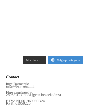
Meer laden...
Volg op Instagram
Contact
Inge Barmentlo
inge@bag-again.nl
Fluwelensingel 90
2806 CG Gouda (geen bezoekadres)
BTW: NL001969030B24
KvK: 61958220