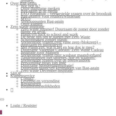
dringen.
Over Bag-again
Wie ben ik?
Onze duurzame merken
Bag-again in de media
FAQ Breadbag – veelgestelde vragen over de broodzak
Bag-again® voor retailers/wholesale
MVO
Verkooppunten Bag-again
Onze klanten
Zero waste inspiratie
Zero waste summer! Duurzaam de zomer door zonder
plastic en afval.
Plasticvrij back to school and work
De beste tips om te starten met Zero Waste
Schoonmaken zonder plastic
Veelgestelde vragen over vaste zeep (blokzeep) –
duurzaam en palmolievrij
Mei Plasticvrij: wat is het en hoe doe je mee?
Duurzame Vaderdag Cadeaus: Zero Waste Cadeau
Inspiratie voor Mannen
Veelgestelde vragen over wasbaar maandverband
Tandenpoetsen met tabletjes, hoe en waarom?
Veelgestelde vragen over de bijenwasdoek
Persoonlijke blogs van Inge
Duurzame Moederdaginspiratie!
Duurzaam plasticvrij kerstpakket van Bag-again
Zero waste December-inspiratie
SHOP
Klantenservice
Contact
Levertijd en verzending
Retourneren
Betalingsmogelijkheden
Login / Register
0