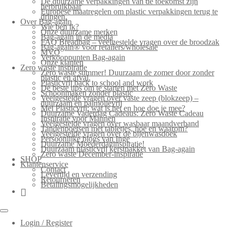
De duurzame verpakkingen van de toekomst zijn
herbruikbaar
Europese maatregelen om plastic verpakkingen terug te
dringen.
Over Bag-again
Wie ben ik?
Onze duurzame merken
Bag-again in de media
FAQ Breadbag – veelgestelde vragen over de broodzak
Bag-again® voor retailers/wholesale
MVO
Verkooppunten Bag-again
Onze klanten
Zero waste inspiratie
Zero waste summer! Duurzaam de zomer door zonder
plastic en afval.
Plasticvrij back to school and work
De beste tips om te starten met Zero Waste
Schoonmaken zonder plastic
Veelgestelde vragen over vaste zeep (blokzeep) –
duurzaam en palmolievrij
Mei Plasticvrij: wat is het en hoe doe je mee?
Duurzame Vaderdag Cadeaus: Zero Waste Cadeau
Inspiratie voor Mannen
Veelgestelde vragen over wasbaar maandverband
Tandenpoetsen met tabletjes, hoe en waarom?
Veelgestelde vragen over de bijenwasdoek
Persoonlijke blogs van Inge
Duurzame Moederdaginspiratie!
Duurzaam plasticvrij kerstpakket van Bag-again
Zero waste December-inspiratie
SHOP
Klantenservice
Contact
Levertijd en verzending
Retourneren
Betalingsmogelijkheden
Login / Register