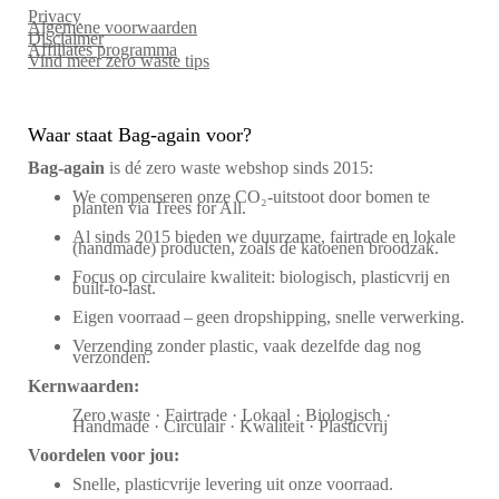
Privacy
Algemene voorwaarden
Disclaimer
Affiliates programma
Vind meer zero waste tips
Waar staat Bag-again voor?
Bag‑again
is dé zero waste webshop sinds 2015:
We compenseren onze CO₂-uitstoot door bomen te
planten via Trees for All.
Al sinds 2015 bieden we duurzame, fairtrade en lokale
(handmade) producten, zoals de katoenen broodzak.
Focus op circulaire kwaliteit: biologisch, plasticvrij en
built-to-last.
Eigen voorraad – geen dropshipping, snelle verwerking.
Verzending zonder plastic, vaak dezelfde dag nog
verzonden.
Kernwaarden:
Zero waste · Fairtrade · Lokaal · Biologisch ·
Handmade · Circulair · Kwaliteit · Plasticvrij
Voordelen voor jou:
Snelle, plasticvrije levering uit onze voorraad.