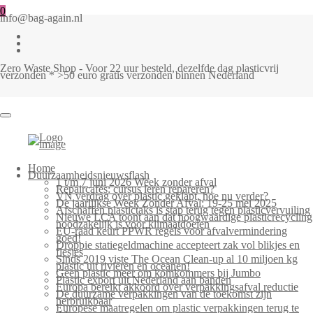
0
info@bag-again.nl
Zero Waste Shop - Voor 22 uur besteld, dezelfde dag plasticvrij
verzonden * >50 euro gratis verzonden binnen Nederland
Home
Duurzaamheidsnieuwsflash
1 t/m 7 juni 2026 Week zonder afval
Repaircafés: cursus leren repareren?
VN verdrag over plastic geklapt, hoe nu verder?
De jaarlijkse Week Zonder Afval: 19-25 mei 2025
Afschaffen plastictaks is stap terug tegen plasticvervuiling
Nieuwe LCA toont aan dat hoogwaardige plasticrecycling
noodzakelijk is voor klimaatdoelen
EU-raad keurt PPWR regels voor afvalvermindering
goed!
Droppie statiegeldmachine accepteert zak vol blikjes en
flesjes
Sinds 2019 viste The Ocean Clean-up al 10 miljoen kg
plastic uit rivieren en oceanen!
Geen plastic meer om komkommers bij Jumbo
Plastic export uit Nederland aan banden
Europa bereikt akkoord over verpakkingsafval reductie
De duurzame verpakkingen van de toekomst zijn
herbruikbaar
Europese maatregelen om plastic verpakkingen terug te