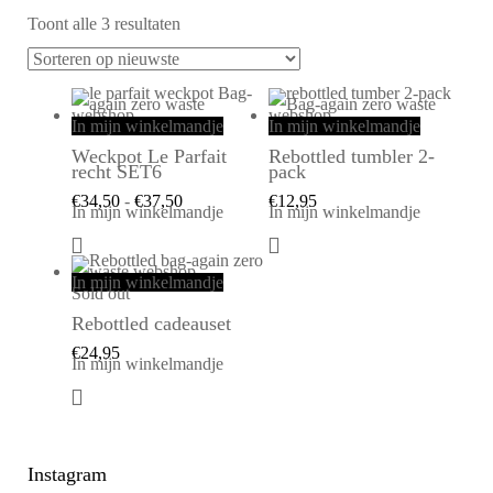
Toont alle 3 resultaten
In mijn winkelmandje
In mijn winkelmandje
Weckpot Le Parfait
Rebottled tumbler 2-
recht SET6
pack
€
34,50
-
€
37,50
€
12,95
In mijn winkelmandje
In mijn winkelmandje
In mijn winkelmandje
Sold out
Rebottled cadeauset
€
24,95
In mijn winkelmandje
Instagram