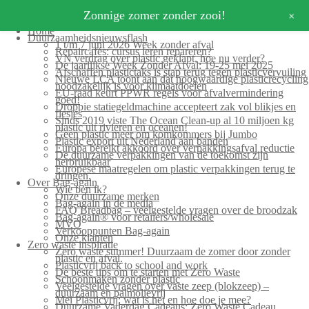
+
Zonnige zomer zonder zooi!
Home
Duurzaamheidsnieuwsflash
1 t/m 7 juni 2026 Week zonder afval
Repaircafés: cursus leren repareren?
VN verdrag over plastic geklapt, hoe nu verder?
De jaarlijkse Week Zonder Afval: 19-25 mei 2025
Afschaffen plastictaks is stap terug tegen plasticvervuiling
Nieuwe LCA toont aan dat hoogwaardige plasticrecycling
noodzakelijk is voor klimaatdoelen
EU-raad keurt PPWR regels voor afvalvermindering
goed!
Droppie statiegeldmachine accepteert zak vol blikjes en
flesjes
Sinds 2019 viste The Ocean Clean-up al 10 miljoen kg
plastic uit rivieren en oceanen!
Geen plastic meer om komkommers bij Jumbo
Plastic export uit Nederland aan banden
Europa bereikt akkoord over verpakkingsafval reductie
De duurzame verpakkingen van de toekomst zijn
herbruikbaar
Europese maatregelen om plastic verpakkingen terug te
dringen.
Over Bag-again
Wie ben ik?
Onze duurzame merken
Bag-again in de media
FAQ Breadbag – veelgestelde vragen over de broodzak
Bag-again® voor retailers/wholesale
MVO
Verkooppunten Bag-again
Onze klanten
Zero waste inspiratie
Zero waste summer! Duurzaam de zomer door zonder
plastic en afval.
Plasticvrij back to school and work
De beste tips om te starten met Zero Waste
Schoonmaken zonder plastic
Veelgestelde vragen over vaste zeep (blokzeep) –
duurzaam en palmolievrij
Mei Plasticvrij: wat is het en hoe doe je mee?
Duurzame Vaderdag Cadeaus: Zero Waste Cadeau