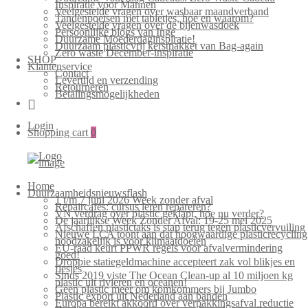
Inspiratie voor Mannen
Veelgestelde vragen over wasbaar maandverband
Tandenpoetsen met tabletjes, hoe en waarom?
Veelgestelde vragen over de bijenwasdoek
Persoonlijke blogs van Inge
Duurzame Moederdaginspiratie!
Duurzaam plasticvrij kerstpakket van Bag-again
Zero waste December-inspiratie
SHOP
Klantenservice
Contact
Levertijd en verzending
Retourneren
Betalingsmogelijkheden
Login
Shopping cart
0
Home
Duurzaamheidsnieuwsflash
1 t/m 7 juni 2026 Week zonder afval
Repaircafés: cursus leren repareren?
VN verdrag over plastic geklapt, hoe nu verder?
De jaarlijkse Week Zonder Afval: 19-25 mei 2025
Afschaffen plastictaks is stap terug tegen plasticvervuiling
Nieuwe LCA toont aan dat hoogwaardige plasticrecycling
noodzakelijk is voor klimaatdoelen
EU-raad keurt PPWR regels voor afvalvermindering
goed!
Droppie statiegeldmachine accepteert zak vol blikjes en
flesjes
Sinds 2019 viste The Ocean Clean-up al 10 miljoen kg
plastic uit rivieren en oceanen!
Geen plastic meer om komkommers bij Jumbo
Plastic export uit Nederland aan banden
Europa bereikt akkoord over verpakkingsafval reductie