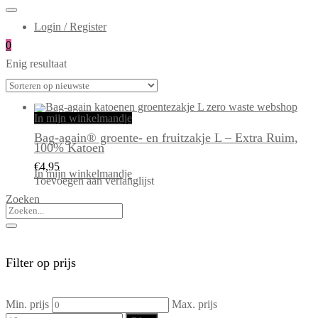
Login / Register
0
Enig resultaat
In mijn winkelmandje
Bag-again® groente- en fruitzakje L – Extra Ruim,
100% Katoen
€
4,95
In mijn winkelmandje
Toevoegen aan verlanglijst
Zoeken
Filter op prijs
Min. prijs
Max. prijs