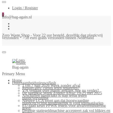
Login / Register
0
info@bag-again.nl
Zero Waste Shop - Voor 22 uur besteld, dezelfde dag plasticvrij
verzonden * >50 euro gratis verzonden binnen Nederland
Bag-again
Primary Menu
Home
Duurzaamheidsnieuwsflash
1 t/m 7 juni 2026 Week zonder afval
Repaircafés: cursus leren repareren?
VN verdrag over plastic geklapt, hoe nu verder?
De jaarlijkse Week Zonder Afval: 19-25 mei 2025
Afschaffen plastictaks is stap terug tegen
plasticvervuiling
Nieuwe LCA toont aan dat hoogwaardige
plasticrecycling noodzakelijk is voor klimaatdoelen
EU-raad keurt PPWR regels voor afvalvermindering
goed!
Droppie statiegeldmachine accepteert zak vol blikjes en