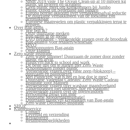
Sinds 2019 viste The Ocean Clean-up al 10 miljoen kg
plastic uit rivieren en oceanen!
Geen plastic meer om komkommers bij Jumbo
Plastic export uit Nederland aan banden
Europa bereikt akkoord over verpakkingsafval reductie
De duurzame verpakkingen van de toekomst zijn
herbruikbaar
Europese maatregelen om plastic verpakkingen terug te
dringen.
Over Bag-again
Wie ben ik?
Onze duurzame merken
Bag-again in de media
FAQ Breadbag – veelgestelde vragen over de broodzak
Bag-again® voor retailers/wholesale
MVO
Verkooppunten Bag-again
Onze klanten
Zero waste inspiratie
Zero waste summer! Duurzaam de zomer door zonder
plastic en afval.
Plasticvrij back to school and work
De beste tips om te starten met Zero Waste
Schoonmaken zonder plastic
Veelgestelde vragen over vaste zeep (blokzeep) –
duurzaam en palmolievrij
Mei Plasticvrij: wat is het en hoe doe je mee?
Duurzame Vaderdag Cadeaus: Zero Waste Cadeau
Inspiratie voor Mannen
Veelgestelde vragen over wasbaar maandverband
Tandenpoetsen met tabletjes, hoe en waarom?
Veelgestelde vragen over de bijenwasdoek
Persoonlijke blogs van Inge
Duurzame Moederdaginspiratie!
Duurzaam plasticvrij kerstpakket van Bag-again
Zero waste December-inspiratie
SHOP
Klantenservice
Contact
Levertijd en verzending
Retourneren
Betalingsmogelijkheden