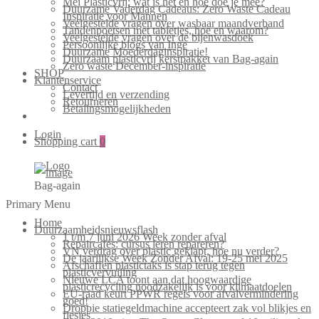
Mei Plasticvrij: wat is het en hoe doe je mee?
Duurzame Vaderdag Cadeaus: Zero Waste Cadeau
Inspiratie voor Mannen
Veelgestelde vragen over wasbaar maandverband
Tandenpoetsen met tabletjes, hoe en waarom?
Veelgestelde vragen over de bijenwasdoek
Persoonlijke blogs van Inge
Duurzame Moederdaginspiratie!
Duurzaam plasticvrij kerstpakket van Bag-again
Zero waste December-inspiratie
SHOP
Klantenservice
Contact
Levertijd en verzending
Retourneren
Betalingsmogelijkheden
Login
Shopping cart
0
Bag-again
Primary Menu
Home
Duurzaamheidsnieuwsflash
1 t/m 7 juni 2026 Week zonder afval
Repaircafés: cursus leren repareren?
VN verdrag over plastic geklapt, hoe nu verder?
De jaarlijkse Week Zonder Afval: 19-25 mei 2025
Afschaffen plastictaks is stap terug tegen
plasticvervuiling
Nieuwe LCA toont aan dat hoogwaardige
plasticrecycling noodzakelijk is voor klimaatdoelen
EU-raad keurt PPWR regels voor afvalvermindering
goed!
Droppie statiegeldmachine accepteert zak vol blikjes en
flesjes