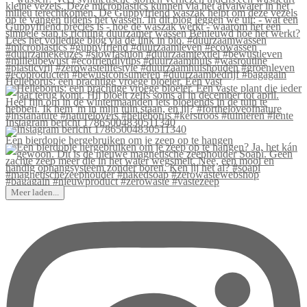
Helleborus: een prachtige vroege bloeier. Een vast
Instagram bericht 17865004830511340
Een bierdopje hergebruiken om je zeep op te hangen
Meer laden...