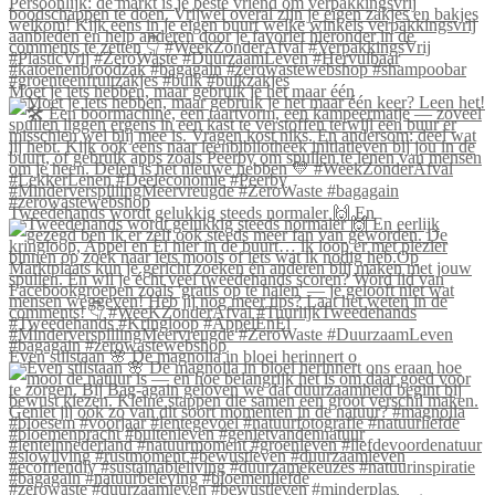
Moet je iets hebben, maar gebruik je het maar één
Tweedehands wordt gelukkig steeds normaler 🙌 En
Even stilstaan 🌸 De magnolia in bloei herinnert o
#zerowaste #duurzaamleven #bewustleven #minderplas