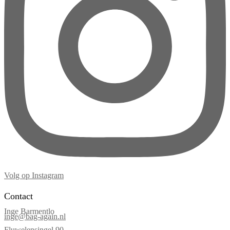
Volg op Instagram
Contact
Inge Barmentlo
inge@bag-again.nl
Fluwelensingel 90