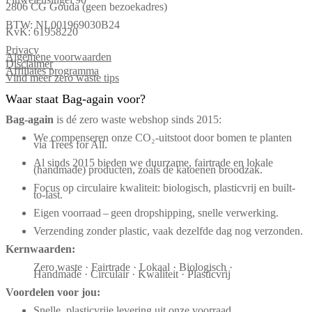
2806 CG Gouda (geen bezoekadres)
BTW: NL001969030B24
KvK: 61958220
Privacy
Algemene voorwaarden
Disclaimer
Affiliates programma
Vind meer zero waste tips
Waar staat Bag-again voor?
Bag‑again
is dé zero waste webshop sinds 2015:
We compenseren onze CO₂-uitstoot door bomen te planten
via Trees for All.
Al sinds 2015 bieden we duurzame, fairtrade en lokale
(handmade) producten, zoals de katoenen broodzak.
Focus op circulaire kwaliteit: biologisch, plasticvrij en built-
to-last.
Eigen voorraad – geen dropshipping, snelle verwerking.
Verzending zonder plastic, vaak dezelfde dag nog verzonden.
Kernwaarden:
Zero waste · Fairtrade · Lokaal · Biologisch ·
Handmade · Circulair · Kwaliteit · Plasticvrij
Voordelen voor jou:
Snelle, plasticvrije levering uit onze voorraad.