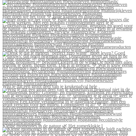
Hier doen we het voor 💚 Blije klanten én duurzame
Denk je dat je meteen “perfect zero waste” moet le
Wist je dat een groot deel van je keukenafval hele
Kleine momentjes in de natuur 🌿 Het zomerklokje l