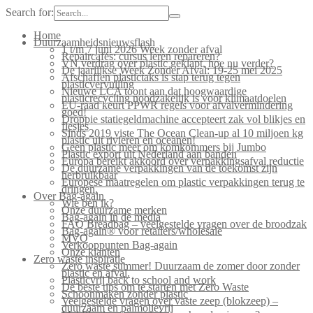
Search for:
Home
Duurzaamheidsnieuwsflash
1 t/m 7 juni 2026 Week zonder afval
Repaircafés: cursus leren repareren?
VN verdrag over plastic geklapt, hoe nu verder?
De jaarlijkse Week Zonder Afval: 19-25 mei 2025
Afschaffen plastictaks is stap terug tegen
plasticvervuiling
Nieuwe LCA toont aan dat hoogwaardige
plasticrecycling noodzakelijk is voor klimaatdoelen
EU-raad keurt PPWR regels voor afvalvermindering
goed!
Droppie statiegeldmachine accepteert zak vol blikjes en
flesjes
Sinds 2019 viste The Ocean Clean-up al 10 miljoen kg
plastic uit rivieren en oceanen!
Geen plastic meer om komkommers bij Jumbo
Plastic export uit Nederland aan banden
Europa bereikt akkoord over verpakkingsafval reductie
De duurzame verpakkingen van de toekomst zijn
herbruikbaar
Europese maatregelen om plastic verpakkingen terug te
dringen.
Over Bag-again
Wie ben ik?
Onze duurzame merken
Bag-again in de media
FAQ Breadbag – veelgestelde vragen over de broodzak
Bag-again® voor retailers/wholesale
MVO
Verkooppunten Bag-again
Onze klanten
Zero waste inspiratie
Zero waste summer! Duurzaam de zomer door zonder
plastic en afval.
Plasticvrij back to school and work
De beste tips om te starten met Zero Waste
Schoonmaken zonder plastic
Veelgestelde vragen over vaste zeep (blokzeep) –
duurzaam en palmolievrij