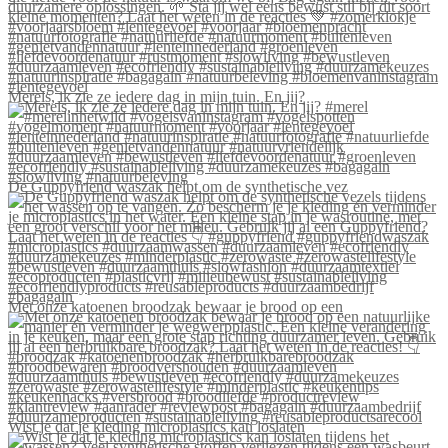
Merels, ik zie ze iedere dag in mijn tuin. En jij?
De Guppyfriend waszak helpt om de synthetische vez
Met onze katoenen broodzak bewaar je brood op een
Wist je dat je kleding microplastics kan loslaten