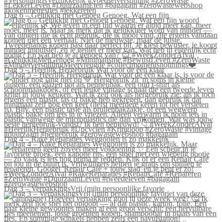
Dag 6 – Gelukkig met Genoeg Genoeg. Wat een fijn
Dag 5 – Heerlijk Hergebruik Wat voor de één klaar
Dag 4 – Rake Reparaties Weggooien is zo makkelijk
Dag 3 – VerpakkingsVrij (mijn persoonlijke favorie