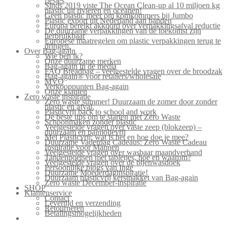
flesjes
Sinds 2019 viste The Ocean Clean-up al 10 miljoen kg
plastic uit rivieren en oceanen!
Geen plastic meer om komkommers bij Jumbo
Plastic export uit Nederland aan banden
Europa bereikt akkoord over verpakkingsafval reductie
De duurzame verpakkingen van de toekomst zijn
herbruikbaar
Europese maatregelen om plastic verpakkingen terug te
dringen.
Over Bag-again
Wie ben ik?
Onze duurzame merken
Bag-again in de media
FAQ Breadbag – veelgestelde vragen over de broodzak
Bag-again® voor retailers/wholesale
MVO
Verkooppunten Bag-again
Onze klanten
Zero waste inspiratie
Zero waste summer! Duurzaam de zomer door zonder
plastic en afval.
Plasticvrij back to school and work
De beste tips om te starten met Zero Waste
Schoonmaken zonder plastic
Veelgestelde vragen over vaste zeep (blokzeep) –
duurzaam en palmolievrij
Mei Plasticvrij: wat is het en hoe doe je mee?
Duurzame Vaderdag Cadeaus: Zero Waste Cadeau
Inspiratie voor Mannen
Veelgestelde vragen over wasbaar maandverband
Tandenpoetsen met tabletjes, hoe en waarom?
Veelgestelde vragen over de bijenwasdoek
Persoonlijke blogs van Inge
Duurzame Moederdaginspiratie!
Duurzaam plasticvrij kerstpakket van Bag-again
Zero waste December-inspiratie
SHOP
Klantenservice
Contact
Levertijd en verzending
Retourneren
Betalingsmogelijkheden