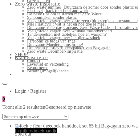
Onze klanten
Zero waste inspiratie
Zero waste summer! Duurzaam de zomer door zonder plastic en
Plasticvrij back to school and work
De beste tips om te starten met Zero Waste
Schoonmaken zonder plastic
Veelgestelde vragen over vaste zeep (blokzeep) – duurzaam en 
Mei Plasticvrij: wat is het en hoe doe je mee?
Duurzame Vaderdag Cadeaus: Zero Waste Cadeau Inspiratie v
Veelgestelde vragen over wasbaar maandverband
Tandenpoetsen met tabletjes, hoe en waarom?
Veelgestelde vragen over de bijenwasdoek
Persoonlijke blogs van Inge
Duurzame Moederdaginspiratie!
Duurzaam plasticvrij kerstpakket van Bag-again
Zero waste December-inspiratie
SHOP
Klantenservice
Contact
Levertijd en verzending
Retourneren
Betalingsmogelijkheden
Login / Register
0
Toont alle 2 resultaten
Gesorteerd op nieuwste
In mijn winkelmandje
Sold out