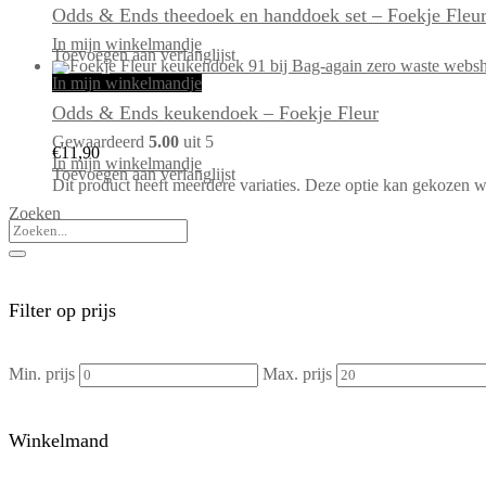
Odds & Ends theedoek en handdoek set – Foekje Fleu
In mijn winkelmandje
Toevoegen aan verlanglijst
In mijn winkelmandje
Odds & Ends keukendoek – Foekje Fleur
Gewaardeerd
5.00
uit 5
€
11,90
In mijn winkelmandje
Toevoegen aan verlanglijst
Dit product heeft meerdere variaties. Deze optie kan gekozen 
Zoeken
Filter op prijs
Min. prijs
Max. prijs
Winkelmand