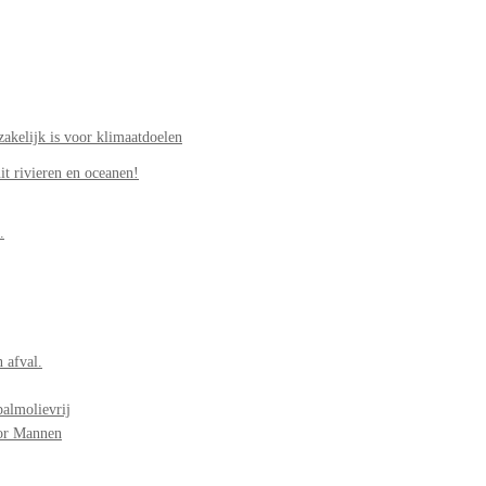
akelijk is voor klimaatdoelen
it rivieren en oceanen!
.
 afval.
palmolievrij
oor Mannen