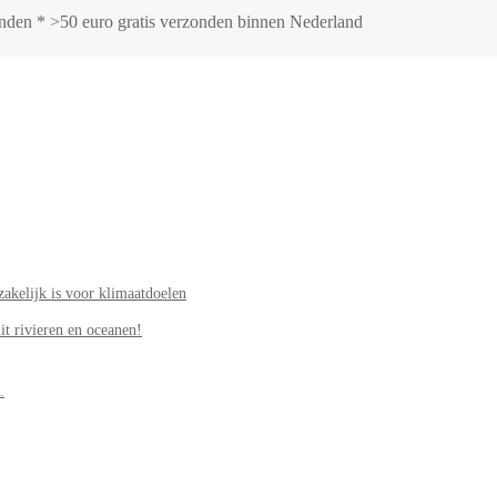
zonden * >50 euro gratis verzonden binnen Nederland
akelijk is voor klimaatdoelen
it rivieren en oceanen!
.