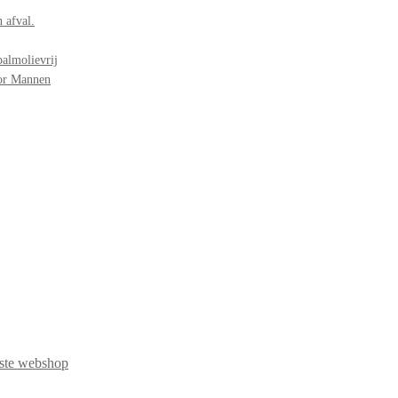
 afval.
palmolievrij
oor Mannen