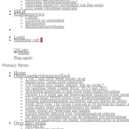
Duurzame Moederdaginspiratie!
Duurzaam plasticvrij kerstpakket van Bag-again
Zero waste December-inspiratie
SHOP
Klantenservice
Contact
Levertijd en verzending
Retourneren
Betalingsmogelijkheden
Login
Shopping cart
0
Bag-again
Primary Menu
Home
Duurzaamheidsnieuwsflash
1 t/m 7 juni 2026 Week zonder afval
Repaircafés: cursus leren repareren?
VN verdrag over plastic geklapt, hoe nu verder?
De jaarlijkse Week Zonder Afval: 19-25 mei 2025
Afschaffen plastictaks is stap terug tegen plasticvervuiling
Nieuwe LCA toont aan dat hoogwaardige plasticrecycling noodz
EU-raad keurt PPWR regels voor afvalvermindering goed!
Droppie statiegeldmachine accepteert zak vol blikjes en flesjes
Sinds 2019 viste The Ocean Clean-up al 10 miljoen kg plastic u
Geen plastic meer om komkommers bij Jumbo
Plastic export uit Nederland aan banden
Europa bereikt akkoord over verpakkingsafval reductie
De duurzame verpakkingen van de toekomst zijn herbruikbaar
Europese maatregelen om plastic verpakkingen terug te dringen
Over Bag-again
Wie ben ik?