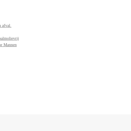
 afval.
palmolievrij
oor Mannen