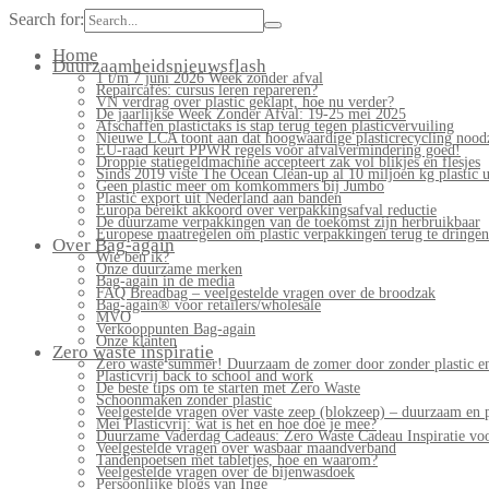
Search for:
Home
Duurzaamheidsnieuwsflash
1 t/m 7 juni 2026 Week zonder afval
Repaircafés: cursus leren repareren?
VN verdrag over plastic geklapt, hoe nu verder?
De jaarlijkse Week Zonder Afval: 19-25 mei 2025
Afschaffen plastictaks is stap terug tegen plasticvervuiling
Nieuwe LCA toont aan dat hoogwaardige plasticrecycling noodz
EU-raad keurt PPWR regels voor afvalvermindering goed!
Droppie statiegeldmachine accepteert zak vol blikjes en flesjes
Sinds 2019 viste The Ocean Clean-up al 10 miljoen kg plastic u
Geen plastic meer om komkommers bij Jumbo
Plastic export uit Nederland aan banden
Europa bereikt akkoord over verpakkingsafval reductie
De duurzame verpakkingen van de toekomst zijn herbruikbaar
Europese maatregelen om plastic verpakkingen terug te dringen
Over Bag-again
Wie ben ik?
Onze duurzame merken
Bag-again in de media
FAQ Breadbag – veelgestelde vragen over de broodzak
Bag-again® voor retailers/wholesale
MVO
Verkooppunten Bag-again
Onze klanten
Zero waste inspiratie
Zero waste summer! Duurzaam de zomer door zonder plastic en
Plasticvrij back to school and work
De beste tips om te starten met Zero Waste
Schoonmaken zonder plastic
Veelgestelde vragen over vaste zeep (blokzeep) – duurzaam en 
Mei Plasticvrij: wat is het en hoe doe je mee?
Duurzame Vaderdag Cadeaus: Zero Waste Cadeau Inspiratie v
Veelgestelde vragen over wasbaar maandverband
Tandenpoetsen met tabletjes, hoe en waarom?
Veelgestelde vragen over de bijenwasdoek
Persoonlijke blogs van Inge