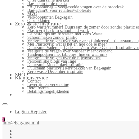
Onze duurzame merken
Bag-again in de media
FAQ Breadbag – veelgestelde vragen over de broodzak
Bag-again® voor retailers/wholesale
MVO
Verkooppunten Bag-again
Onze klanten
Zero waste inspiratie
Zero waste summer! Duurzaam de zomer door zonder plastic en
Plasticvrij back to school and work
De beste tips om te starten met Zero Waste
Schoonmaken zonder plastic
Veelgestelde vragen over vaste zeep (blokzeep) – duurzaam en 
Mei Plasticvrij: wat is het en hoe doe je mee?
Duurzame Vaderdag Cadeaus: Zero Waste Cadeau Inspiratie v
Veelgestelde vragen over wasbaar maandverband
Tandenpoetsen met tabletjes, hoe en waarom?
Veelgestelde vragen over de bijenwasdoek
Persoonlijke blogs van Inge
Duurzame Moederdaginspiratie!
Duurzaam plasticvrij kerstpakket van Bag-again
Zero waste December-inspiratie
SHOP
Klantenservice
Contact
Levertijd en verzending
Retourneren
Betalingsmogelijkheden
Login / Register
0
info@bag-again.nl