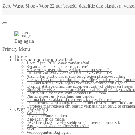
Zero Waste Shop - Voor 22 uur besteld, dezelfde dag plasticvrij ver
Bag-again
Primary Menu
Home
Duurzaamheidsnieuwsflash
1 t/m 7 juni 2026 Week zonder afval
Repaircafés: cursus leren repareren?
VN verdrag over plastic geklapt, hoe nu verder?
De jaarlijkse Week Zonder Afval: 19-25 mei 2025
Afschaffen plastictaks is stap terug tegen plasticvervuiling
Nieuwe LCA toont aan dat hoogwaardige plasticrecycling noodz
EU-raad keurt PPWR regels voor afvalvermindering goed!
Droppie statiegeldmachine accepteert zak vol blikjes en flesjes
Sinds 2019 viste The Ocean Clean-up al 10 miljoen kg plastic u
Geen plastic meer om komkommers bij Jumbo
Plastic export uit Nederland aan banden
Europa bereikt akkoord over verpakkingsafval reductie
De duurzame verpakkingen van de toekomst zijn herbruikbaar
Europese maatregelen om plastic verpakkingen terug te dringen
Over Bag-again
Wie ben ik?
Onze duurzame merken
Bag-again in de media
FAQ Breadbag – veelgestelde vragen over de broodzak
Bag-again® voor retailers/wholesale
MVO
Verkooppunten Bag-again