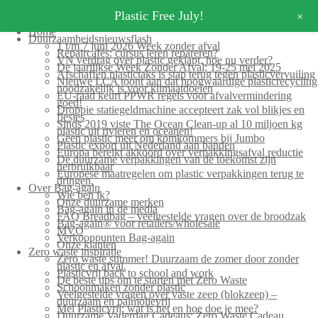
+
Plastic Free July!
Home
Duurzaamheidsnieuwsflash
1 t/m 7 juni 2026 Week zonder afval
Repaircafés: cursus leren repareren?
VN verdrag over plastic geklapt, hoe nu verder?
De jaarlijkse Week Zonder Afval: 19-25 mei 2025
Afschaffen plastictaks is stap terug tegen plasticvervuiling
Nieuwe LCA toont aan dat hoogwaardige plasticrecycling
noodzakelijk is voor klimaatdoelen
EU-raad keurt PPWR regels voor afvalvermindering
goed!
Droppie statiegeldmachine accepteert zak vol blikjes en
flesjes
Sinds 2019 viste The Ocean Clean-up al 10 miljoen kg
plastic uit rivieren en oceanen!
Geen plastic meer om komkommers bij Jumbo
Plastic export uit Nederland aan banden
Europa bereikt akkoord over verpakkingsafval reductie
De duurzame verpakkingen van de toekomst zijn
herbruikbaar
Europese maatregelen om plastic verpakkingen terug te
dringen.
Over Bag-again
Wie ben ik?
Onze duurzame merken
Bag-again in de media
FAQ Breadbag – veelgestelde vragen over de broodzak
Bag-again® voor retailers/wholesale
MVO
Verkooppunten Bag-again
Onze klanten
Zero waste inspiratie
Zero waste summer! Duurzaam de zomer door zonder
plastic en afval.
Plasticvrij back to school and work
De beste tips om te starten met Zero Waste
Schoonmaken zonder plastic
Veelgestelde vragen over vaste zeep (blokzeep) –
duurzaam en palmolievrij
Mei Plasticvrij: wat is het en hoe doe je mee?
Duurzame Vaderdag Cadeaus: Zero Waste Cadeau