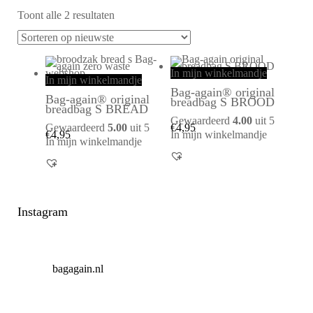
Toont alle 2 resultaten
In mijn winkelmandje
In mijn winkelmandje
Bag-again® original
Bag-again® original
breadbag S BROOD
breadbag S BREAD
Gewaardeerd
4.00
uit 5
Gewaardeerd
5.00
uit 5
€
4,95
€
4,95
In mijn winkelmandje
In mijn winkelmandje
Instagram
bagagain.nl