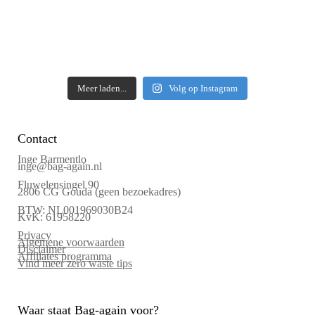
Meer laden...
Volg op Instagram
Contact
Inge Barmentlo
inge@bag-again.nl
Fluwelensingel 90
2806 CG Gouda (geen bezoekadres)
BTW: NL001969030B24
KvK: 61958220
Privacy
Algemene voorwaarden
Disclaimer
Affiliates programma
Vind meer zero waste tips
Waar staat Bag-again voor?