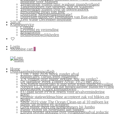
Inspiratie voor Mannen
Veelgestelde vragen over wasbaar maandverband
Tandenpoetsen met tabletjes, hoe en waarom?
Veelgestelde vragen over de bijenwasdoek
Persoonlijke blogs van Inge
Duurzame Moederdaginspiratie!
Duurzaam plasticvrij kerstpakket van Bag-again
Zero waste December-inspiratie
SHOP
Klantenservice
Contact
Levertijd en verzending
Retourneren
Betalingsmogelijkheden
Login
Shopping cart
0
Home
Duurzaamheidsnieuwsflash
1 t/m 7 juni 2026 Week zonder afval
Repaircafés: cursus leren repareren?
VN verdrag over plastic geklapt, hoe nu verder?
De jaarlijkse Week Zonder Afval: 19-25 mei 2025
Afschaffen plastictaks is stap terug tegen plasticvervuiling
Nieuwe LCA toont aan dat hoogwaardige plasticrecycling
noodzakelijk is voor klimaatdoelen
EU-raad keurt PPWR regels voor afvalvermindering
goed!
Droppie statiegeldmachine accepteert zak vol blikjes en
flesjes
Sinds 2019 viste The Ocean Clean-up al 10 miljoen kg
plastic uit rivieren en oceanen!
Geen plastic meer om komkommers bij Jumbo
Plastic export uit Nederland aan banden
Europa bereikt akkoord over verpakkingsafval reductie