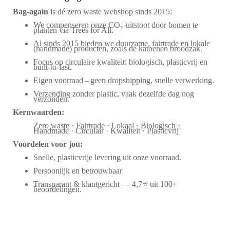
Bag‑again
is dé zero waste webshop sinds 2015:
We compenseren onze CO₂-uitstoot door bomen te
planten via Trees for All.
Al sinds 2015 bieden we duurzame, fairtrade en lokale
(handmade) producten, zoals de katoenen broodzak.
Focus op circulaire kwaliteit: biologisch, plasticvrij en
built-to-last.
Eigen voorraad – geen dropshipping, snelle verwerking.
Verzending zonder plastic, vaak dezelfde dag nog
verzonden.
Kernwaarden:
Zero waste · Fairtrade · Lokaal · Biologisch ·
Handmade · Circulair · Kwaliteit · Plasticvrij
Voordelen voor jou:
Snelle, plasticvrije levering uit onze voorraad.
Persoonlijk en betrouwbaar
Transparant & klantgericht — 4,7⭐ uit 100+
beoordelingen.