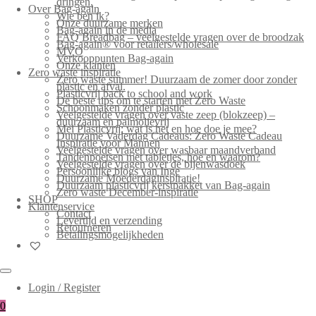
dringen.
Over Bag-again
Wie ben ik?
Onze duurzame merken
Bag-again in de media
FAQ Breadbag – veelgestelde vragen over de broodzak
Bag-again® voor retailers/wholesale
MVO
Verkooppunten Bag-again
Onze klanten
Zero waste inspiratie
Zero waste summer! Duurzaam de zomer door zonder
plastic en afval.
Plasticvrij back to school and work
De beste tips om te starten met Zero Waste
Schoonmaken zonder plastic
Veelgestelde vragen over vaste zeep (blokzeep) –
duurzaam en palmolievrij
Mei Plasticvrij: wat is het en hoe doe je mee?
Duurzame Vaderdag Cadeaus: Zero Waste Cadeau
Inspiratie voor Mannen
Veelgestelde vragen over wasbaar maandverband
Tandenpoetsen met tabletjes, hoe en waarom?
Veelgestelde vragen over de bijenwasdoek
Persoonlijke blogs van Inge
Duurzame Moederdaginspiratie!
Duurzaam plasticvrij kerstpakket van Bag-again
Zero waste December-inspiratie
SHOP
Klantenservice
Contact
Levertijd en verzending
Retourneren
Betalingsmogelijkheden
Login / Register
0