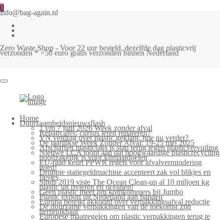
0
info@bag-again.nl
Zero Waste Shop - Voor 22 uur besteld, dezelfde dag plasticvrij
verzonden * >50 euro gratis verzonden binnen Nederland
Home
Duurzaamheidsnieuwsflash
1 t/m 7 juni 2026 Week zonder afval
Repaircafés: cursus leren repareren?
VN verdrag over plastic geklapt, hoe nu verder?
De jaarlijkse Week Zonder Afval: 19-25 mei 2025
Afschaffen plastictaks is stap terug tegen plasticvervuiling
Nieuwe LCA toont aan dat hoogwaardige plasticrecycling
noodzakelijk is voor klimaatdoelen
EU-raad keurt PPWR regels voor afvalvermindering
goed!
Droppie statiegeldmachine accepteert zak vol blikjes en
flesjes
Sinds 2019 viste The Ocean Clean-up al 10 miljoen kg
plastic uit rivieren en oceanen!
Geen plastic meer om komkommers bij Jumbo
Plastic export uit Nederland aan banden
Europa bereikt akkoord over verpakkingsafval reductie
De duurzame verpakkingen van de toekomst zijn
herbruikbaar
Europese maatregelen om plastic verpakkingen terug te