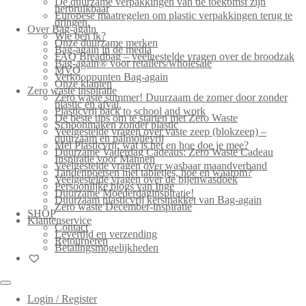
De duurzame verpakkingen van de toekomst zijn
herbruikbaar
Europese maatregelen om plastic verpakkingen terug te
dringen.
Over Bag-again
Wie ben ik?
Onze duurzame merken
Bag-again in de media
FAQ Breadbag – veelgestelde vragen over de broodzak
Bag-again® voor retailers/wholesale
MVO
Verkooppunten Bag-again
Onze klanten
Zero waste inspiratie
Zero waste summer! Duurzaam de zomer door zonder
plastic en afval.
Plasticvrij back to school and work
De beste tips om te starten met Zero Waste
Schoonmaken zonder plastic
Veelgestelde vragen over vaste zeep (blokzeep) –
duurzaam en palmolievrij
Mei Plasticvrij: wat is het en hoe doe je mee?
Duurzame Vaderdag Cadeaus: Zero Waste Cadeau
Inspiratie voor Mannen
Veelgestelde vragen over wasbaar maandverband
Tandenpoetsen met tabletjes, hoe en waarom?
Veelgestelde vragen over de bijenwasdoek
Persoonlijke blogs van Inge
Duurzame Moederdaginspiratie!
Duurzaam plasticvrij kerstpakket van Bag-again
Zero waste December-inspiratie
SHOP
Klantenservice
Contact
Levertijd en verzending
Retourneren
Betalingsmogelijkheden
Login / Register