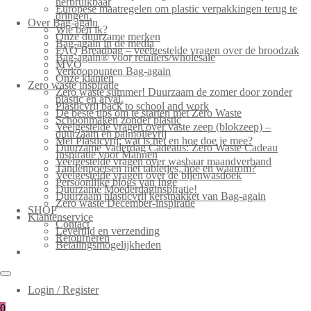
herbruikbaar
Europese maatregelen om plastic verpakkingen terug te
dringen.
Over Bag-again
Wie ben ik?
Onze duurzame merken
Bag-again in de media
FAQ Breadbag – veelgestelde vragen over de broodzak
Bag-again® voor retailers/wholesale
MVO
Verkooppunten Bag-again
Onze klanten
Zero waste inspiratie
Zero waste summer! Duurzaam de zomer door zonder
plastic en afval.
Plasticvrij back to school and work
De beste tips om te starten met Zero Waste
Schoonmaken zonder plastic
Veelgestelde vragen over vaste zeep (blokzeep) –
duurzaam en palmolievrij
Mei Plasticvrij: wat is het en hoe doe je mee?
Duurzame Vaderdag Cadeaus: Zero Waste Cadeau
Inspiratie voor Mannen
Veelgestelde vragen over wasbaar maandverband
Tandenpoetsen met tabletjes, hoe en waarom?
Veelgestelde vragen over de bijenwasdoek
Persoonlijke blogs van Inge
Duurzame Moederdaginspiratie!
Duurzaam plasticvrij kerstpakket van Bag-again
Zero waste December-inspiratie
SHOP
Klantenservice
Contact
Levertijd en verzending
Retourneren
Betalingsmogelijkheden
Login / Register
0