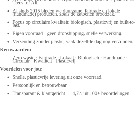
Trees for All.
Al sinds 2015 bieden we duurzame, fairtrade en lokale
(handmade) producten, zoals de katoenen broodzak.
Focus op circulaire kwaliteit: biologisch, plasticvrij en built-to-
last.
Eigen voorraad – geen dropshipping, snelle verwerking.
Verzending zonder plastic, vaak dezelfde dag nog verzonden.
Kernwaarden:
Zero waste · Fairtrade · Lokaal · Biologisch · Handmade ·
Circulair · Kwaliteit · Plasticvrij
Voordelen voor jou:
Snelle, plasticvrije levering uit onze voorraad.
Persoonlijk en betrouwbaar
Transparant & klantgericht — 4,7⭐ uit 100+ beoordelingen.