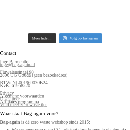
Meer laden...
Volg op Instagram
Contact
Inge Barmentlo
inge@bag-again.nl
Fluwelensingel 90
2806 CG Gouda (geen bezoekadres)
BTW: NL001969030B24
KvK: 61958220
Privacy
Algemene voorwaarden
Disclaimer
Affiliates programma
Vind meer zero waste tips
Waar staat Bag-again voor?
Bag‑again
is dé zero waste webshop sinds 2015:
We compenseren onze CO₂-uitstoot door bomen te planten via