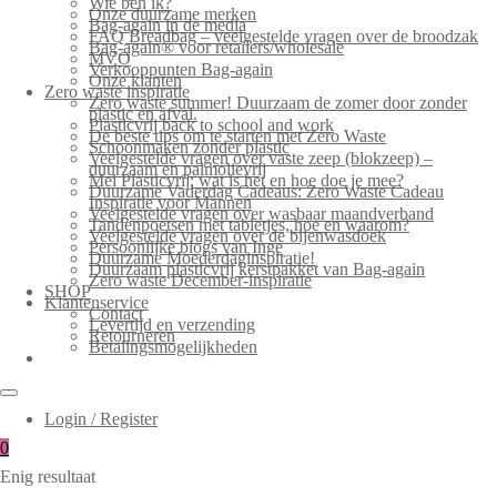
Wie ben ik?
Onze duurzame merken
Bag-again in de media
FAQ Breadbag – veelgestelde vragen over de broodzak
Bag-again® voor retailers/wholesale
MVO
Verkooppunten Bag-again
Onze klanten
Zero waste inspiratie
Zero waste summer! Duurzaam de zomer door zonder
plastic en afval.
Plasticvrij back to school and work
De beste tips om te starten met Zero Waste
Schoonmaken zonder plastic
Veelgestelde vragen over vaste zeep (blokzeep) –
duurzaam en palmolievrij
Mei Plasticvrij: wat is het en hoe doe je mee?
Duurzame Vaderdag Cadeaus: Zero Waste Cadeau
Inspiratie voor Mannen
Veelgestelde vragen over wasbaar maandverband
Tandenpoetsen met tabletjes, hoe en waarom?
Veelgestelde vragen over de bijenwasdoek
Persoonlijke blogs van Inge
Duurzame Moederdaginspiratie!
Duurzaam plasticvrij kerstpakket van Bag-again
Zero waste December-inspiratie
SHOP
Klantenservice
Contact
Levertijd en verzending
Retourneren
Betalingsmogelijkheden
Login / Register
0
Enig resultaat