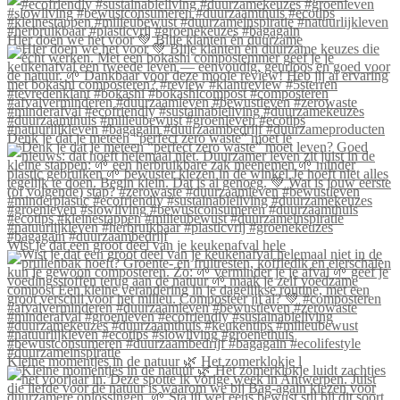
Hier doen we het voor 💚 Blije klanten én duurzame
Denk je dat je meteen “perfect zero waste” moet le
Wist je dat een groot deel van je keukenafval hele
Kleine momentjes in de natuur 🌿 Het zomerklokje l