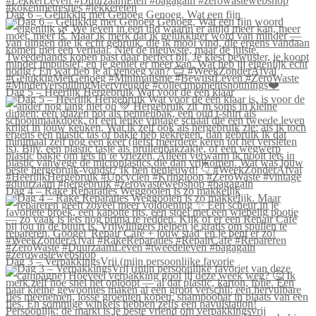
Dag 6 – Gelukkig met Genoeg Genoeg. Wat een fijn
Dag 5 – Heerlijk Hergebruik Wat voor de één klaar
Dag 4 – Rake Reparaties Weggooien is zo makkelijk
Dag 3 – VerpakkingsVrij (mijn persoonlijke favorie