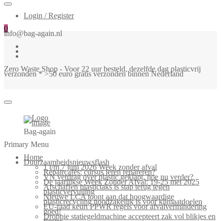
Login / Register
0
info@bag-again.nl
Zero Waste Shop - Voor 22 uur besteld, dezelfde dag plasticvrij
verzonden * >50 euro gratis verzonden binnen Nederland
Bag-again
Primary Menu
Home
Duurzaamheidsnieuwsflash
1 t/m 7 juni 2026 Week zonder afval
Repaircafés: cursus leren repareren?
VN verdrag over plastic geklapt, hoe nu verder?
De jaarlijkse Week Zonder Afval: 19-25 mei 2025
Afschaffen plastictaks is stap terug tegen
plasticvervuiling
Nieuwe LCA toont aan dat hoogwaardige
plasticrecycling noodzakelijk is voor klimaatdoelen
EU-raad keurt PPWR regels voor afvalvermindering
goed!
Droppie statiegeldmachine accepteert zak vol blikjes en