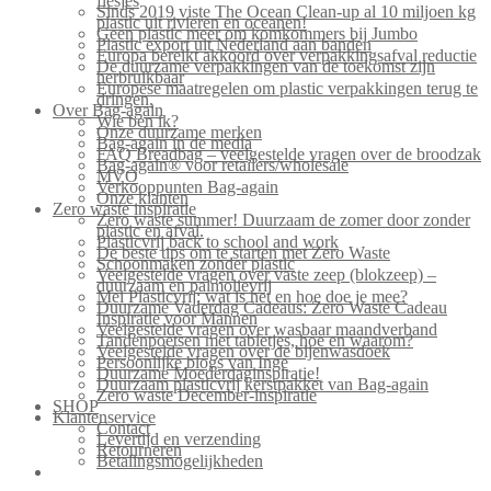
flesjes
Sinds 2019 viste The Ocean Clean-up al 10 miljoen kg
plastic uit rivieren en oceanen!
Geen plastic meer om komkommers bij Jumbo
Plastic export uit Nederland aan banden
Europa bereikt akkoord over verpakkingsafval reductie
De duurzame verpakkingen van de toekomst zijn
herbruikbaar
Europese maatregelen om plastic verpakkingen terug te
dringen.
Over Bag-again
Wie ben ik?
Onze duurzame merken
Bag-again in de media
FAQ Breadbag – veelgestelde vragen over de broodzak
Bag-again® voor retailers/wholesale
MVO
Verkooppunten Bag-again
Onze klanten
Zero waste inspiratie
Zero waste summer! Duurzaam de zomer door zonder
plastic en afval.
Plasticvrij back to school and work
De beste tips om te starten met Zero Waste
Schoonmaken zonder plastic
Veelgestelde vragen over vaste zeep (blokzeep) –
duurzaam en palmolievrij
Mei Plasticvrij: wat is het en hoe doe je mee?
Duurzame Vaderdag Cadeaus: Zero Waste Cadeau
Inspiratie voor Mannen
Veelgestelde vragen over wasbaar maandverband
Tandenpoetsen met tabletjes, hoe en waarom?
Veelgestelde vragen over de bijenwasdoek
Persoonlijke blogs van Inge
Duurzame Moederdaginspiratie!
Duurzaam plasticvrij kerstpakket van Bag-again
Zero waste December-inspiratie
SHOP
Klantenservice
Contact
Levertijd en verzending
Retourneren
Betalingsmogelijkheden