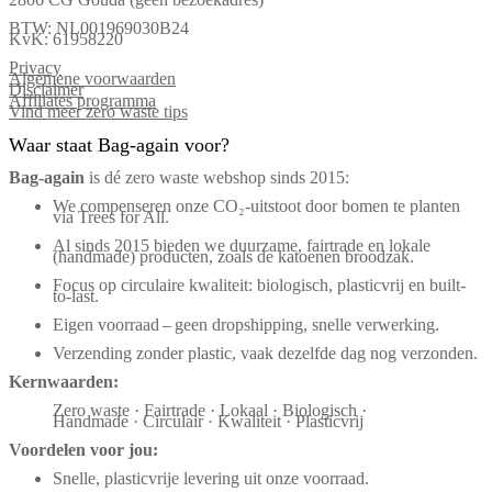
BTW: NL001969030B24
KvK: 61958220
Privacy
Algemene voorwaarden
Disclaimer
Affiliates programma
Vind meer zero waste tips
Waar staat Bag-again voor?
Bag‑again
is dé zero waste webshop sinds 2015:
We compenseren onze CO₂-uitstoot door bomen te planten
via Trees for All.
Al sinds 2015 bieden we duurzame, fairtrade en lokale
(handmade) producten, zoals de katoenen broodzak.
Focus op circulaire kwaliteit: biologisch, plasticvrij en built-
to-last.
Eigen voorraad – geen dropshipping, snelle verwerking.
Verzending zonder plastic, vaak dezelfde dag nog verzonden.
Kernwaarden:
Zero waste · Fairtrade · Lokaal · Biologisch ·
Handmade · Circulair · Kwaliteit · Plasticvrij
Voordelen voor jou:
Snelle, plasticvrije levering uit onze voorraad.