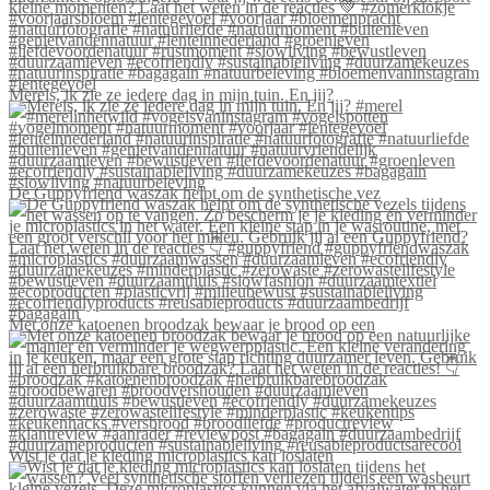
Merels, ik zie ze iedere dag in mijn tuin. En jij?
De Guppyfriend waszak helpt om de synthetische vez
Met onze katoenen broodzak bewaar je brood op een
Wist je dat je kleding microplastics kan loslaten