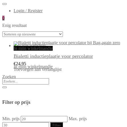
Login / Register
0
Enig resultaat
In mijn winkelmandje
Bialetti inductieplaatje voor percolator
€
24,95
In mijn winkelmandje
Toevoegen aan verlanglijst
Zoeken
Filter op prijs
Min. prijs
Max. prijs
Filter