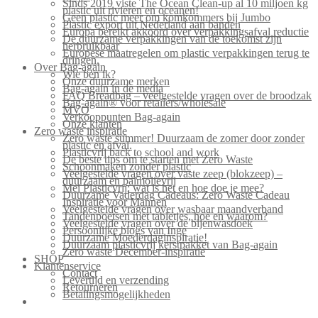
Sinds 2019 viste The Ocean Clean-up al 10 miljoen kg
plastic uit rivieren en oceanen!
Geen plastic meer om komkommers bij Jumbo
Plastic export uit Nederland aan banden
Europa bereikt akkoord over verpakkingsafval reductie
De duurzame verpakkingen van de toekomst zijn
herbruikbaar
Europese maatregelen om plastic verpakkingen terug te
dringen.
Over Bag-again
Wie ben ik?
Onze duurzame merken
Bag-again in de media
FAQ Breadbag – veelgestelde vragen over de broodzak
Bag-again® voor retailers/wholesale
MVO
Verkooppunten Bag-again
Onze klanten
Zero waste inspiratie
Zero waste summer! Duurzaam de zomer door zonder
plastic en afval.
Plasticvrij back to school and work
De beste tips om te starten met Zero Waste
Schoonmaken zonder plastic
Veelgestelde vragen over vaste zeep (blokzeep) –
duurzaam en palmolievrij
Mei Plasticvrij: wat is het en hoe doe je mee?
Duurzame Vaderdag Cadeaus: Zero Waste Cadeau
Inspiratie voor Mannen
Veelgestelde vragen over wasbaar maandverband
Tandenpoetsen met tabletjes, hoe en waarom?
Veelgestelde vragen over de bijenwasdoek
Persoonlijke blogs van Inge
Duurzame Moederdaginspiratie!
Duurzaam plasticvrij kerstpakket van Bag-again
Zero waste December-inspiratie
SHOP
Klantenservice
Contact
Levertijd en verzending
Retourneren
Betalingsmogelijkheden