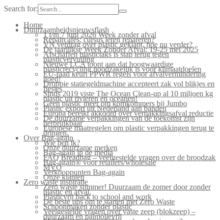
Search for:
Home
Duurzaamheidsnieuwsflash
1 t/m 7 juni 2026 Week zonder afval
Repaircafés: cursus leren repareren?
VN verdrag over plastic geklapt, hoe nu verder?
De jaarlijkse Week Zonder Afval: 19-25 mei 2025
Afschaffen plastictaks is stap terug tegen
plasticvervuiling
Nieuwe LCA toont aan dat hoogwaardige
plasticrecycling noodzakelijk is voor klimaatdoelen
EU-raad keurt PPWR regels voor afvalvermindering
goed!
Droppie statiegeldmachine accepteert zak vol blikjes en
flesjes
Sinds 2019 viste The Ocean Clean-up al 10 miljoen kg
plastic uit rivieren en oceanen!
Geen plastic meer om komkommers bij Jumbo
Plastic export uit Nederland aan banden
Europa bereikt akkoord over verpakkingsafval reductie
De duurzame verpakkingen van de toekomst zijn
herbruikbaar
Europese maatregelen om plastic verpakkingen terug te
dringen.
Over Bag-again
Wie ben ik?
Onze duurzame merken
Bag-again in de media
FAQ Breadbag – veelgestelde vragen over de broodzak
Bag-again® voor retailers/wholesale
MVO
Verkooppunten Bag-again
Onze klanten
Zero waste inspiratie
Zero waste summer! Duurzaam de zomer door zonder
plastic en afval.
Plasticvrij back to school and work
De beste tips om te starten met Zero Waste
Schoonmaken zonder plastic
Veelgestelde vragen over vaste zeep (blokzeep) –
duurzaam en palmolievrij