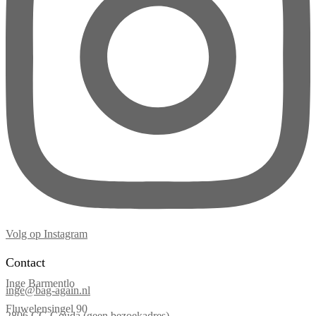
Volg op Instagram
Contact
Inge Barmentlo
inge@bag-again.nl
Fluwelensingel 90
2806 CG Gouda (geen bezoekadres)