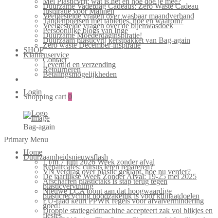
Mei Plasticvrij: wat is het en hoe doe je mee?
Duurzame Vaderdag Cadeaus: Zero Waste Cadeau
Inspiratie voor Mannen
Veelgestelde vragen over wasbaar maandverband
Tandenpoetsen met tabletjes, hoe en waarom?
Veelgestelde vragen over de bijenwasdoek
Persoonlijke blogs van Inge
Duurzame Moederdaginspiratie!
Duurzaam plasticvrij kerstpakket van Bag-again
Zero waste December-inspiratie
SHOP
Klantenservice
Contact
Levertijd en verzending
Retourneren
Betalingsmogelijkheden
Login
Shopping cart
0
Bag-again
Primary Menu
Home
Duurzaamheidsnieuwsflash
1 t/m 7 juni 2026 Week zonder afval
Repaircafés: cursus leren repareren?
VN verdrag over plastic geklapt, hoe nu verder?
De jaarlijkse Week Zonder Afval: 19-25 mei 2025
Afschaffen plastictaks is stap terug tegen
plasticvervuiling
Nieuwe LCA toont aan dat hoogwaardige
plasticrecycling noodzakelijk is voor klimaatdoelen
EU-raad keurt PPWR regels voor afvalvermindering
goed!
Droppie statiegeldmachine accepteert zak vol blikjes en
flesjes