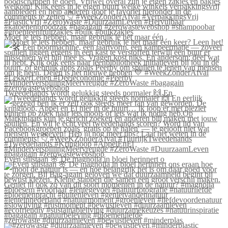
Moet je iets hebben, maar gebruik je het maar één
Tweedehands wordt gelukkig steeds normaler 🙌 En
Even stilstaan 🌸 De magnolia in bloei herinnert o
#zerowaste #duurzaamleven #bewustleven #minderplas