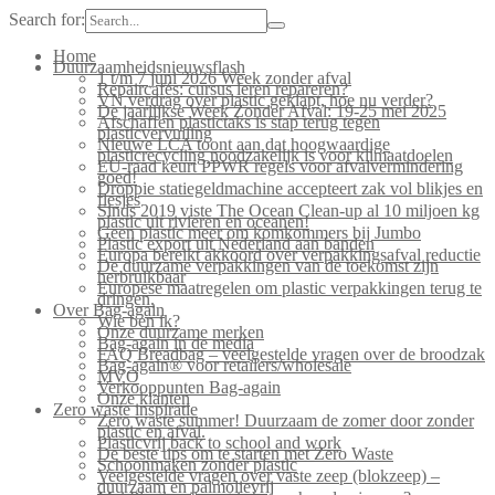
Search for:
Home
Duurzaamheidsnieuwsflash
1 t/m 7 juni 2026 Week zonder afval
Repaircafés: cursus leren repareren?
VN verdrag over plastic geklapt, hoe nu verder?
De jaarlijkse Week Zonder Afval: 19-25 mei 2025
Afschaffen plastictaks is stap terug tegen
plasticvervuiling
Nieuwe LCA toont aan dat hoogwaardige
plasticrecycling noodzakelijk is voor klimaatdoelen
EU-raad keurt PPWR regels voor afvalvermindering
goed!
Droppie statiegeldmachine accepteert zak vol blikjes en
flesjes
Sinds 2019 viste The Ocean Clean-up al 10 miljoen kg
plastic uit rivieren en oceanen!
Geen plastic meer om komkommers bij Jumbo
Plastic export uit Nederland aan banden
Europa bereikt akkoord over verpakkingsafval reductie
De duurzame verpakkingen van de toekomst zijn
herbruikbaar
Europese maatregelen om plastic verpakkingen terug te
dringen.
Over Bag-again
Wie ben ik?
Onze duurzame merken
Bag-again in de media
FAQ Breadbag – veelgestelde vragen over de broodzak
Bag-again® voor retailers/wholesale
MVO
Verkooppunten Bag-again
Onze klanten
Zero waste inspiratie
Zero waste summer! Duurzaam de zomer door zonder
plastic en afval.
Plasticvrij back to school and work
De beste tips om te starten met Zero Waste
Schoonmaken zonder plastic
Veelgestelde vragen over vaste zeep (blokzeep) –
duurzaam en palmolievrij