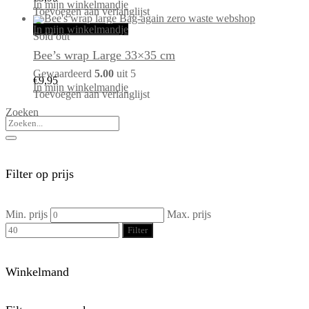
In mijn winkelmandje
Toevoegen aan verlanglijst
In mijn winkelmandje
Sold out
Bee’s wrap Large 33×35 cm
Gewaardeerd
5.00
uit 5
€
9,95
In mijn winkelmandje
Toevoegen aan verlanglijst
Zoeken
Filter op prijs
Min. prijs
Max. prijs
Filter
Winkelmand