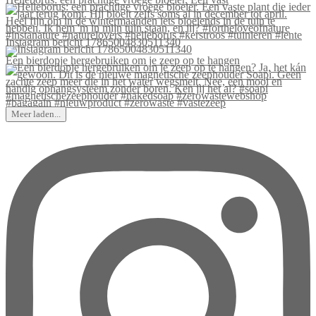
Instagram bericht 17865004830511340
Een bierdopje hergebruiken om je zeep op te hangen
Meer laden...