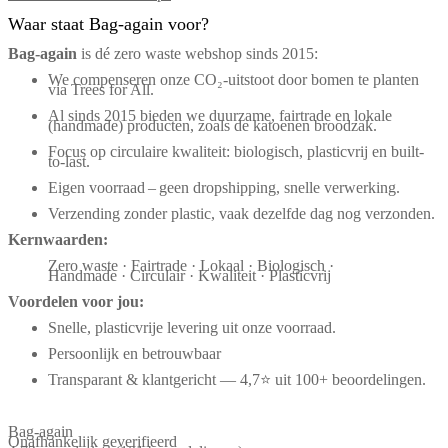
Waar staat Bag-again voor?
Bag‑again
is dé zero waste webshop sinds 2015:
We compenseren onze CO₂-uitstoot door bomen te planten
via Trees for All.
Al sinds 2015 bieden we duurzame, fairtrade en lokale
(handmade) producten, zoals de katoenen broodzak.
Focus op circulaire kwaliteit: biologisch, plasticvrij en built-
to-last.
Eigen voorraad – geen dropshipping, snelle verwerking.
Verzending zonder plastic, vaak dezelfde dag nog verzonden.
Kernwaarden:
Zero waste · Fairtrade · Lokaal · Biologisch ·
Handmade · Circulair · Kwaliteit · Plasticvrij
Voordelen voor jou:
Snelle, plasticvrije levering uit onze voorraad.
Persoonlijk en betrouwbaar
Transparant & klantgericht — 4,7⭐ uit 100+ beoordelingen.
Bag-again
Onafhankelijk geverifieerd