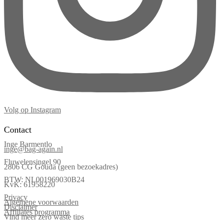
Volg op Instagram
Contact
Inge Barmentlo
inge@bag-again.nl
Fluwelensingel 90
2806 CG Gouda (geen bezoekadres)
BTW: NL001969030B24
KvK: 61958220
Privacy
Algemene voorwaarden
Disclaimer
Affiliates programma
Vind meer zero waste tips