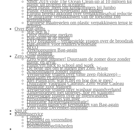
Sinds 2019 viste The Ocean Clean-up al 10 miljoen kg
plastic uit rivieren en oceanen!
Geen plastic meer om komkommers bij Jumbo
Plastic export uit Nederland aan banden
Europa bereikt akkoord over verpakkingsafval reductie
De duurzame verpakkingen van de toekomst zijn
herbruikbaar
Europese maatregelen om plastic verpakkingen terug te
dringen.
Over Bag-again
Wie ben ik?
Onze duurzame merken
Bag-again in de media
FAQ Breadbag – veelgestelde vragen over de broodzak
Bag-again® voor retailers/wholesale
MVO
Verkooppunten Bag-again
Onze klanten
Zero waste inspiratie
Zero waste summer! Duurzaam de zomer door zonder
plastic en afval.
Plasticvrij back to school and work
De beste tips om te starten met Zero Waste
Schoonmaken zonder plastic
Veelgestelde vragen over vaste zeep (blokzeep) –
duurzaam en palmolievrij
Mei Plasticvrij: wat is het en hoe doe je mee?
Duurzame Vaderdag Cadeaus: Zero Waste Cadeau
Inspiratie voor Mannen
Veelgestelde vragen over wasbaar maandverband
Tandenpoetsen met tabletjes, hoe en waarom?
Veelgestelde vragen over de bijenwasdoek
Persoonlijke blogs van Inge
Duurzame Moederdaginspiratie!
Duurzaam plasticvrij kerstpakket van Bag-again
Zero waste December-inspiratie
SHOP
Klantenservice
Contact
Levertijd en verzending
Retourneren
Betalingsmogelijkheden