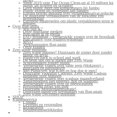
flesjes
Sinds 2019 viste The Ocean Clean-up al 10 miljoen kg
plastic uit rivieren en oceanen!
Geen plastic meer om komkommers bij Jumbo
Plastic export uit Nederland aan banden
Europa bereikt akkoord over verpakkingsafval reductie
De duurzame verpakkingen van de toekomst zijn
herbruikbaar
Europese maatregelen om plastic verpakkingen terug te
dringen.
Over Bag-again
Wie ben ik?
Onze duurzame merken
Bag-again in de media
FAQ Breadbag – veelgestelde vragen over de broodzak
Bag-again® voor retailers/wholesale
MVO
Verkooppunten Bag-again
Onze klanten
Zero waste inspiratie
Zero waste summer! Duurzaam de zomer door zonder
plastic en afval.
Plasticvrij back to school and work
De beste tips om te starten met Zero Waste
Schoonmaken zonder plastic
Veelgestelde vragen over vaste zeep (blokzeep) –
duurzaam en palmolievrij
Mei Plasticvrij: wat is het en hoe doe je mee?
Duurzame Vaderdag Cadeaus: Zero Waste Cadeau
Inspiratie voor Mannen
Veelgestelde vragen over wasbaar maandverband
Tandenpoetsen met tabletjes, hoe en waarom?
Veelgestelde vragen over de bijenwasdoek
Persoonlijke blogs van Inge
Duurzame Moederdaginspiratie!
Duurzaam plasticvrij kerstpakket van Bag-again
Zero waste December-inspiratie
SHOP
Klantenservice
Contact
Levertijd en verzending
Retourneren
Betalingsmogelijkheden