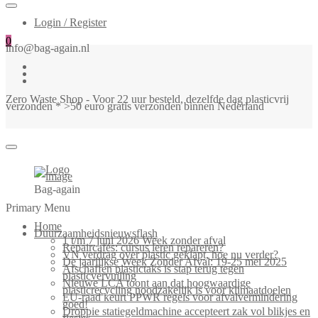
Login / Register
0
info@bag-again.nl
Zero Waste Shop - Voor 22 uur besteld, dezelfde dag plasticvrij
verzonden * >50 euro gratis verzonden binnen Nederland
Bag-again
Primary Menu
Home
Duurzaamheidsnieuwsflash
1 t/m 7 juni 2026 Week zonder afval
Repaircafés: cursus leren repareren?
VN verdrag over plastic geklapt, hoe nu verder?
De jaarlijkse Week Zonder Afval: 19-25 mei 2025
Afschaffen plastictaks is stap terug tegen
plasticvervuiling
Nieuwe LCA toont aan dat hoogwaardige
plasticrecycling noodzakelijk is voor klimaatdoelen
EU-raad keurt PPWR regels voor afvalvermindering
goed!
Droppie statiegeldmachine accepteert zak vol blikjes en