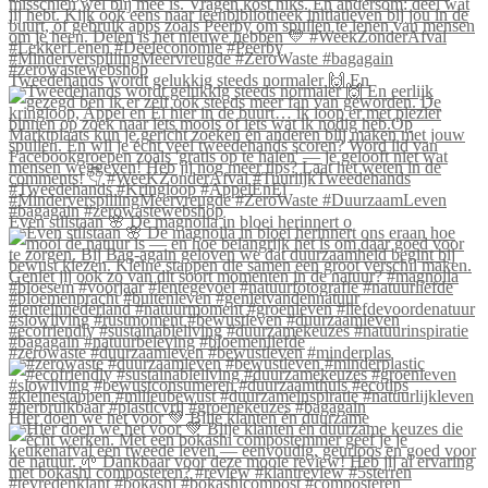
Tweedehands wordt gelukkig steeds normaler 🙌 En
Even stilstaan 🌸 De magnolia in bloei herinnert o
#zerowaste #duurzaamleven #bewustleven #minderplas
Hier doen we het voor 💚 Blije klanten én duurzame