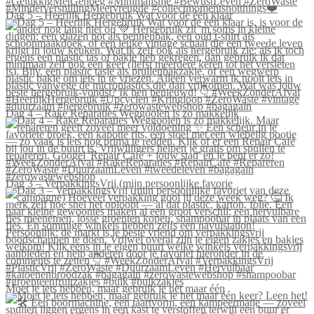
Dag 5 – Heerlijk Hergebruik Wat voor de één klaar
Dag 4 – Rake Reparaties Weggooien is zo makkelijk
Dag 3 – VerpakkingsVrij (mijn persoonlijke favorie
Moet je iets hebben, maar gebruik je het maar één