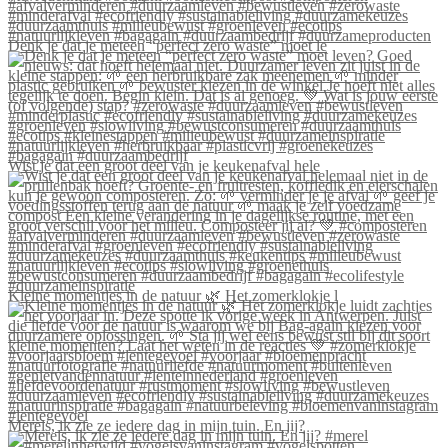
Denk je dat je meteen “perfect zero waste” moet le
Wist je dat een groot deel van je keukenafval hele
Kleine momentjes in de natuur 🌿 Het zomerklokje l
Merels, ik zie ze iedere dag in mijn tuin. En jij?