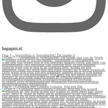
bagagain.nl
Dag 7 – Verspilling is Verrukkelijk! De laatste d
Dag 6 – Gelukkig met Genoeg Genoeg. Wat een fijn