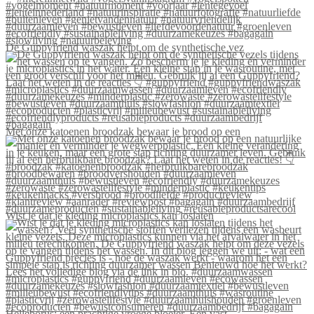
De Guppyfriend waszak helpt om de synthetische vez
Met onze katoenen broodzak bewaar je brood op een
Wist je dat je kleding microplastics kan loslaten
Helleborus: een prachtige vroege bloeier. Een vast