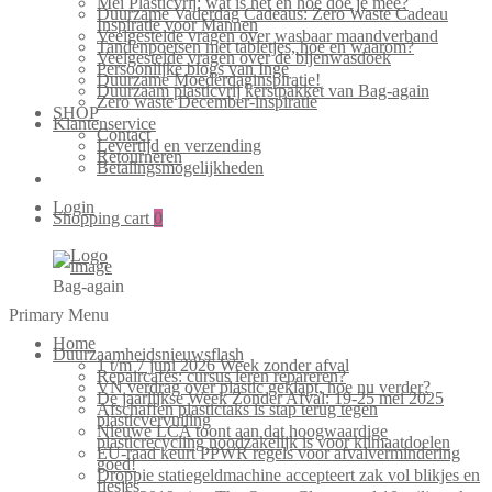
Mei Plasticvrij: wat is het en hoe doe je mee?
Duurzame Vaderdag Cadeaus: Zero Waste Cadeau
Inspiratie voor Mannen
Veelgestelde vragen over wasbaar maandverband
Tandenpoetsen met tabletjes, hoe en waarom?
Veelgestelde vragen over de bijenwasdoek
Persoonlijke blogs van Inge
Duurzame Moederdaginspiratie!
Duurzaam plasticvrij kerstpakket van Bag-again
Zero waste December-inspiratie
SHOP
Klantenservice
Contact
Levertijd en verzending
Retourneren
Betalingsmogelijkheden
Login
Shopping cart
0
Bag-again
Primary Menu
Home
Duurzaamheidsnieuwsflash
1 t/m 7 juni 2026 Week zonder afval
Repaircafés: cursus leren repareren?
VN verdrag over plastic geklapt, hoe nu verder?
De jaarlijkse Week Zonder Afval: 19-25 mei 2025
Afschaffen plastictaks is stap terug tegen
plasticvervuiling
Nieuwe LCA toont aan dat hoogwaardige
plasticrecycling noodzakelijk is voor klimaatdoelen
EU-raad keurt PPWR regels voor afvalvermindering
goed!
Droppie statiegeldmachine accepteert zak vol blikjes en
flesjes