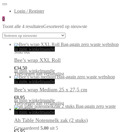
Login / Register
0
Toont alle 4 resultaten
Gesorteerd op nieuwste
In mijn winkelmandje
Sold out
Bee’s wrap XXL Roll
€
34,50
In mijn winkelmandje
Toevoegen aan verlanglijst
In mijn winkelmandje
Bee’s wrap Medium 25 x 27,5 cm
€
8,95
In mijn winkelmandje
Toevoegen aan verlanglijst
In mijn winkelmandje
Ah Table Notenmelk zak (2 stuks)
Gewaardeerd
5.00
uit 5
€
5,95