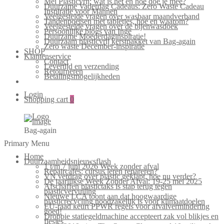
Mei Plasticvrij: wat is het en hoe doe je mee?
Duurzame Vaderdag Cadeaus: Zero Waste Cadeau
Inspiratie voor Mannen
Veelgestelde vragen over wasbaar maandverband
Tandenpoetsen met tabletjes, hoe en waarom?
Veelgestelde vragen over de bijenwasdoek
Persoonlijke blogs van Inge
Duurzame Moederdaginspiratie!
Duurzaam plasticvrij kerstpakket van Bag-again
Zero waste December-inspiratie
SHOP
Klantenservice
Contact
Levertijd en verzending
Retourneren
Betalingsmogelijkheden
Login
Shopping cart
0
Bag-again
Primary Menu
Home
Duurzaamheidsnieuwsflash
1 t/m 7 juni 2026 Week zonder afval
Repaircafés: cursus leren repareren?
VN verdrag over plastic geklapt, hoe nu verder?
De jaarlijkse Week Zonder Afval: 19-25 mei 2025
Afschaffen plastictaks is stap terug tegen
plasticvervuiling
Nieuwe LCA toont aan dat hoogwaardige
plasticrecycling noodzakelijk is voor klimaatdoelen
EU-raad keurt PPWR regels voor afvalvermindering
goed!
Droppie statiegeldmachine accepteert zak vol blikjes en
flesjes