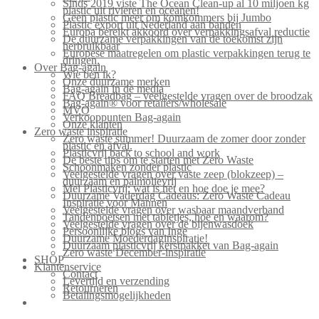
Sinds 2019 viste The Ocean Clean-up al 10 miljoen kg
plastic uit rivieren en oceanen!
Geen plastic meer om komkommers bij Jumbo
Plastic export uit Nederland aan banden
Europa bereikt akkoord over verpakkingsafval reductie
De duurzame verpakkingen van de toekomst zijn
herbruikbaar
Europese maatregelen om plastic verpakkingen terug te
dringen.
Over Bag-again
Wie ben ik?
Onze duurzame merken
Bag-again in de media
FAQ Breadbag – veelgestelde vragen over de broodzak
Bag-again® voor retailers/wholesale
MVO
Verkooppunten Bag-again
Onze klanten
Zero waste inspiratie
Zero waste summer! Duurzaam de zomer door zonder
plastic en afval.
Plasticvrij back to school and work
De beste tips om te starten met Zero Waste
Schoonmaken zonder plastic
Veelgestelde vragen over vaste zeep (blokzeep) –
duurzaam en palmolievrij
Mei Plasticvrij: wat is het en hoe doe je mee?
Duurzame Vaderdag Cadeaus: Zero Waste Cadeau
Inspiratie voor Mannen
Veelgestelde vragen over wasbaar maandverband
Tandenpoetsen met tabletjes, hoe en waarom?
Veelgestelde vragen over de bijenwasdoek
Persoonlijke blogs van Inge
Duurzame Moederdaginspiratie!
Duurzaam plasticvrij kerstpakket van Bag-again
Zero waste December-inspiratie
SHOP
Klantenservice
Contact
Levertijd en verzending
Retourneren
Betalingsmogelijkheden