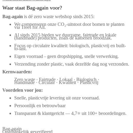
Waar staat Bag-again voor?
Bag‑again
is dé zero waste webshop sinds 2015:
We compenseren onze CO₂-uitstoot door bomen te planten
via Trees for All.
Al sinds 2015 bieden we duurzame, fairtrade en lokale
(handmade) producten, zoals de katoenen broodzak.
Focus op circulaire kwaliteit: biologisch, plasticvrij en built-
to-last.
Eigen voorraad – geen dropshipping, snelle verwerking.
Verzending zonder plastic, vaak dezelfde dag nog verzonden.
Kernwaarden:
Zero waste · Fairtrade · Lokaal · Biologisch ·
Handmade · Circulair · Kwaliteit · Plasticvrij
Voordelen voor jou:
Snelle, plasticvrije levering uit onze voorraad.
Persoonlijk en betrouwbaar
Transparant & klantgericht — 4,7⭐ uit 100+ beoordelingen.
Bag-again
Onafhankelijk geverifieerd