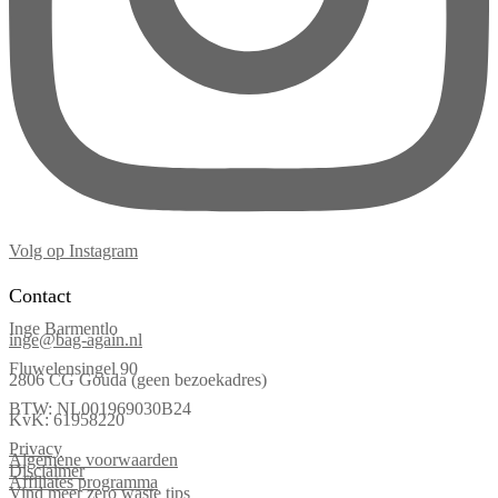
Volg op Instagram
Contact
Inge Barmentlo
inge@bag-again.nl
Fluwelensingel 90
2806 CG Gouda (geen bezoekadres)
BTW: NL001969030B24
KvK: 61958220
Privacy
Algemene voorwaarden
Disclaimer
Affiliates programma
Vind meer zero waste tips