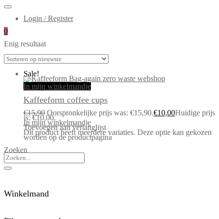
Login / Register
0
Enig resultaat
Sale!
In mijn winkelmandje
Kaffeeform coffee cups
€
15,90
Oorspronkelijke prijs was: €15,90.
€
10,00
Huidige prijs
is: €10,00.
In mijn winkelmandje
Toevoegen aan verlanglijst
Dit product heeft meerdere variaties. Deze optie kan gekozen
worden op de productpagina
Zoeken
Winkelmand