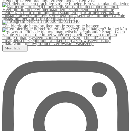
Helleborus: een prachtige vroege bloeier. Een vast
Instagram bericht 17865004830511340
Een bierdopje hergebruiken om je zeep op te hangen
Meer laden...