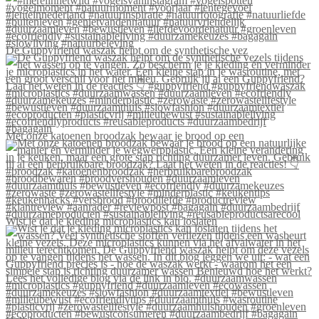
De Guppyfriend waszak helpt om de synthetische vez
Met onze katoenen broodzak bewaar je brood op een
Wist je dat je kleding microplastics kan loslaten