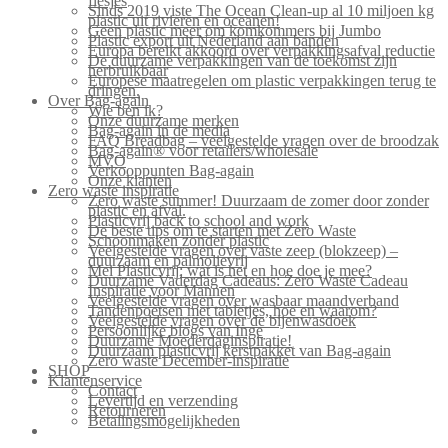
flesjes
Sinds 2019 viste The Ocean Clean-up al 10 miljoen kg
plastic uit rivieren en oceanen!
Geen plastic meer om komkommers bij Jumbo
Plastic export uit Nederland aan banden
Europa bereikt akkoord over verpakkingsafval reductie
De duurzame verpakkingen van de toekomst zijn
herbruikbaar
Europese maatregelen om plastic verpakkingen terug te
dringen.
Over Bag-again
Wie ben ik?
Onze duurzame merken
Bag-again in de media
FAQ Breadbag – veelgestelde vragen over de broodzak
Bag-again® voor retailers/wholesale
MVO
Verkooppunten Bag-again
Onze klanten
Zero waste inspiratie
Zero waste summer! Duurzaam de zomer door zonder
plastic en afval.
Plasticvrij back to school and work
De beste tips om te starten met Zero Waste
Schoonmaken zonder plastic
Veelgestelde vragen over vaste zeep (blokzeep) –
duurzaam en palmolievrij
Mei Plasticvrij: wat is het en hoe doe je mee?
Duurzame Vaderdag Cadeaus: Zero Waste Cadeau
Inspiratie voor Mannen
Veelgestelde vragen over wasbaar maandverband
Tandenpoetsen met tabletjes, hoe en waarom?
Veelgestelde vragen over de bijenwasdoek
Persoonlijke blogs van Inge
Duurzame Moederdaginspiratie!
Duurzaam plasticvrij kerstpakket van Bag-again
Zero waste December-inspiratie
SHOP
Klantenservice
Contact
Levertijd en verzending
Retourneren
Betalingsmogelijkheden