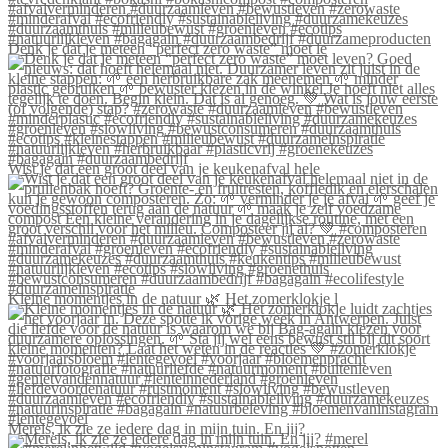
Denk je dat je meteen “perfect zero waste” moet le
Wist je dat een groot deel van je keukenafval hele
Kleine momentjes in de natuur 🌿 Het zomerklokje l
Merels, ik zie ze iedere dag in mijn tuin. En jij?