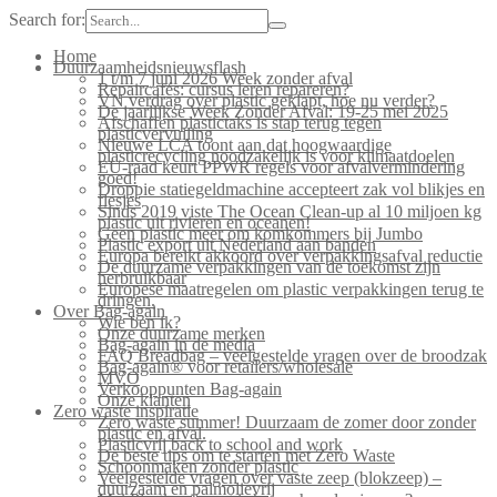
Search for:
Home
Duurzaamheidsnieuwsflash
1 t/m 7 juni 2026 Week zonder afval
Repaircafés: cursus leren repareren?
VN verdrag over plastic geklapt, hoe nu verder?
De jaarlijkse Week Zonder Afval: 19-25 mei 2025
Afschaffen plastictaks is stap terug tegen
plasticvervuiling
Nieuwe LCA toont aan dat hoogwaardige
plasticrecycling noodzakelijk is voor klimaatdoelen
EU-raad keurt PPWR regels voor afvalvermindering
goed!
Droppie statiegeldmachine accepteert zak vol blikjes en
flesjes
Sinds 2019 viste The Ocean Clean-up al 10 miljoen kg
plastic uit rivieren en oceanen!
Geen plastic meer om komkommers bij Jumbo
Plastic export uit Nederland aan banden
Europa bereikt akkoord over verpakkingsafval reductie
De duurzame verpakkingen van de toekomst zijn
herbruikbaar
Europese maatregelen om plastic verpakkingen terug te
dringen.
Over Bag-again
Wie ben ik?
Onze duurzame merken
Bag-again in de media
FAQ Breadbag – veelgestelde vragen over de broodzak
Bag-again® voor retailers/wholesale
MVO
Verkooppunten Bag-again
Onze klanten
Zero waste inspiratie
Zero waste summer! Duurzaam de zomer door zonder
plastic en afval.
Plasticvrij back to school and work
De beste tips om te starten met Zero Waste
Schoonmaken zonder plastic
Veelgestelde vragen over vaste zeep (blokzeep) –
duurzaam en palmolievrij