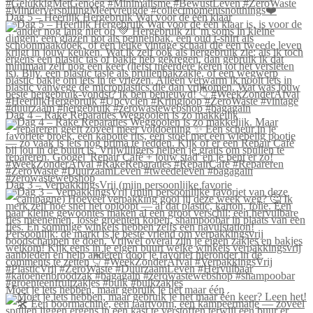
Dag 5 – Heerlijk Hergebruik Wat voor de één klaar
Dag 4 – Rake Reparaties Weggooien is zo makkelijk
Dag 3 – VerpakkingsVrij (mijn persoonlijke favorie
Moet je iets hebben, maar gebruik je het maar één