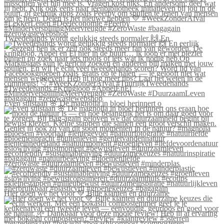
Tweedehands wordt gelukkig steeds normaler 🙌 En
Even stilstaan 🌸 De magnolia in bloei herinnert o
#zerowaste #duurzaamleven #bewustleven #minderplas
Hier doen we het voor 💚 Blije klanten én duurzame