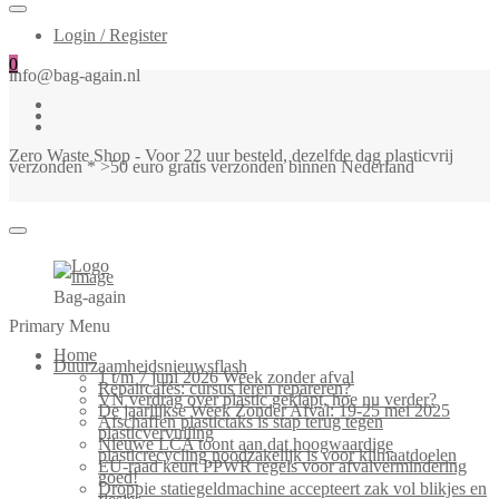
Login / Register
0
info@bag-again.nl
Zero Waste Shop - Voor 22 uur besteld, dezelfde dag plasticvrij
verzonden * >50 euro gratis verzonden binnen Nederland
Bag-again
Primary Menu
Home
Duurzaamheidsnieuwsflash
1 t/m 7 juni 2026 Week zonder afval
Repaircafés: cursus leren repareren?
VN verdrag over plastic geklapt, hoe nu verder?
De jaarlijkse Week Zonder Afval: 19-25 mei 2025
Afschaffen plastictaks is stap terug tegen
plasticvervuiling
Nieuwe LCA toont aan dat hoogwaardige
plasticrecycling noodzakelijk is voor klimaatdoelen
EU-raad keurt PPWR regels voor afvalvermindering
goed!
Droppie statiegeldmachine accepteert zak vol blikjes en