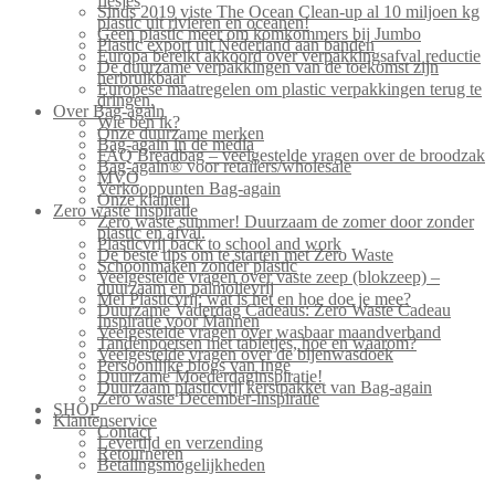
flesjes
Sinds 2019 viste The Ocean Clean-up al 10 miljoen kg
plastic uit rivieren en oceanen!
Geen plastic meer om komkommers bij Jumbo
Plastic export uit Nederland aan banden
Europa bereikt akkoord over verpakkingsafval reductie
De duurzame verpakkingen van de toekomst zijn
herbruikbaar
Europese maatregelen om plastic verpakkingen terug te
dringen.
Over Bag-again
Wie ben ik?
Onze duurzame merken
Bag-again in de media
FAQ Breadbag – veelgestelde vragen over de broodzak
Bag-again® voor retailers/wholesale
MVO
Verkooppunten Bag-again
Onze klanten
Zero waste inspiratie
Zero waste summer! Duurzaam de zomer door zonder
plastic en afval.
Plasticvrij back to school and work
De beste tips om te starten met Zero Waste
Schoonmaken zonder plastic
Veelgestelde vragen over vaste zeep (blokzeep) –
duurzaam en palmolievrij
Mei Plasticvrij: wat is het en hoe doe je mee?
Duurzame Vaderdag Cadeaus: Zero Waste Cadeau
Inspiratie voor Mannen
Veelgestelde vragen over wasbaar maandverband
Tandenpoetsen met tabletjes, hoe en waarom?
Veelgestelde vragen over de bijenwasdoek
Persoonlijke blogs van Inge
Duurzame Moederdaginspiratie!
Duurzaam plasticvrij kerstpakket van Bag-again
Zero waste December-inspiratie
SHOP
Klantenservice
Contact
Levertijd en verzending
Retourneren
Betalingsmogelijkheden