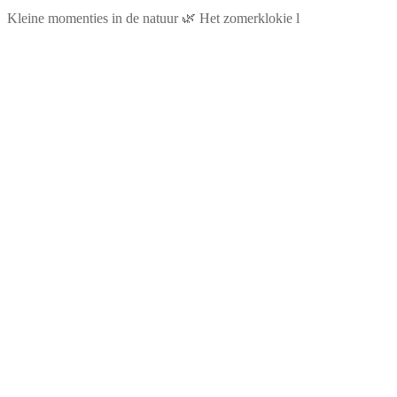
Kleine momentjes in de natuur 🌿 Het zomerklokje l