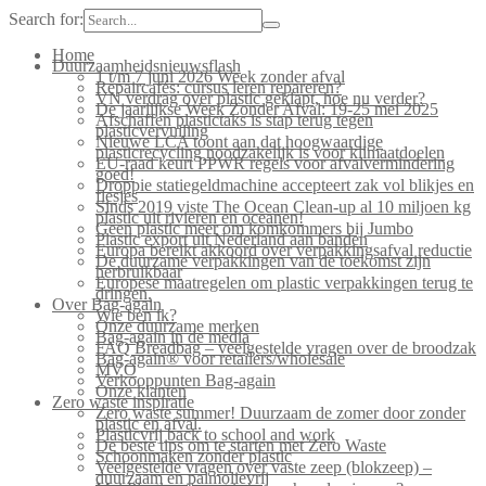
Search for:
Home
Duurzaamheidsnieuwsflash
1 t/m 7 juni 2026 Week zonder afval
Repaircafés: cursus leren repareren?
VN verdrag over plastic geklapt, hoe nu verder?
De jaarlijkse Week Zonder Afval: 19-25 mei 2025
Afschaffen plastictaks is stap terug tegen
plasticvervuiling
Nieuwe LCA toont aan dat hoogwaardige
plasticrecycling noodzakelijk is voor klimaatdoelen
EU-raad keurt PPWR regels voor afvalvermindering
goed!
Droppie statiegeldmachine accepteert zak vol blikjes en
flesjes
Sinds 2019 viste The Ocean Clean-up al 10 miljoen kg
plastic uit rivieren en oceanen!
Geen plastic meer om komkommers bij Jumbo
Plastic export uit Nederland aan banden
Europa bereikt akkoord over verpakkingsafval reductie
De duurzame verpakkingen van de toekomst zijn
herbruikbaar
Europese maatregelen om plastic verpakkingen terug te
dringen.
Over Bag-again
Wie ben ik?
Onze duurzame merken
Bag-again in de media
FAQ Breadbag – veelgestelde vragen over de broodzak
Bag-again® voor retailers/wholesale
MVO
Verkooppunten Bag-again
Onze klanten
Zero waste inspiratie
Zero waste summer! Duurzaam de zomer door zonder
plastic en afval.
Plasticvrij back to school and work
De beste tips om te starten met Zero Waste
Schoonmaken zonder plastic
Veelgestelde vragen over vaste zeep (blokzeep) –
duurzaam en palmolievrij