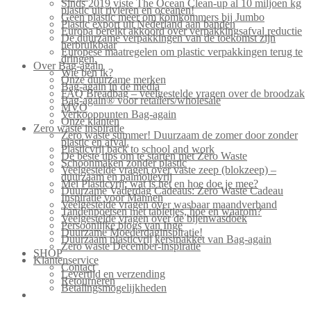
Sinds 2019 viste The Ocean Clean-up al 10 miljoen kg
plastic uit rivieren en oceanen!
Geen plastic meer om komkommers bij Jumbo
Plastic export uit Nederland aan banden
Europa bereikt akkoord over verpakkingsafval reductie
De duurzame verpakkingen van de toekomst zijn
herbruikbaar
Europese maatregelen om plastic verpakkingen terug te
dringen.
Over Bag-again
Wie ben ik?
Onze duurzame merken
Bag-again in de media
FAQ Breadbag – veelgestelde vragen over de broodzak
Bag-again® voor retailers/wholesale
MVO
Verkooppunten Bag-again
Onze klanten
Zero waste inspiratie
Zero waste summer! Duurzaam de zomer door zonder
plastic en afval.
Plasticvrij back to school and work
De beste tips om te starten met Zero Waste
Schoonmaken zonder plastic
Veelgestelde vragen over vaste zeep (blokzeep) –
duurzaam en palmolievrij
Mei Plasticvrij: wat is het en hoe doe je mee?
Duurzame Vaderdag Cadeaus: Zero Waste Cadeau
Inspiratie voor Mannen
Veelgestelde vragen over wasbaar maandverband
Tandenpoetsen met tabletjes, hoe en waarom?
Veelgestelde vragen over de bijenwasdoek
Persoonlijke blogs van Inge
Duurzame Moederdaginspiratie!
Duurzaam plasticvrij kerstpakket van Bag-again
Zero waste December-inspiratie
SHOP
Klantenservice
Contact
Levertijd en verzending
Retourneren
Betalingsmogelijkheden