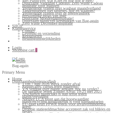
Mei Plasticvrij: wat is het en hoe doe je mee?
Duurzame Vaderdag Cadeaus: Zero Waste Cadeau
Inspiratie voor Mannen
Veelgestelde vragen over wasbaar maandverband
Tandenpoetsen met tabletjes, hoe en waarom?
Veelgestelde vragen over de bijenwasdoek
Persoonlijke blogs van Inge
Duurzame Moederdaginspiratie!
Duurzaam plasticvrij kerstpakket van Bag-again
Zero waste December-inspiratie
SHOP
Klantenservice
Contact
Levertijd en verzending
Retourneren
Betalingsmogelijkheden
Login
Shopping cart
0
Bag-again
Primary Menu
Home
Duurzaamheidsnieuwsflash
1 t/m 7 juni 2026 Week zonder afval
Repaircafés: cursus leren repareren?
VN verdrag over plastic geklapt, hoe nu verder?
De jaarlijkse Week Zonder Afval: 19-25 mei 2025
Afschaffen plastictaks is stap terug tegen
plasticvervuiling
Nieuwe LCA toont aan dat hoogwaardige
plasticrecycling noodzakelijk is voor klimaatdoelen
EU-raad keurt PPWR regels voor afvalvermindering
goed!
Droppie statiegeldmachine accepteert zak vol blikjes en
flesjes