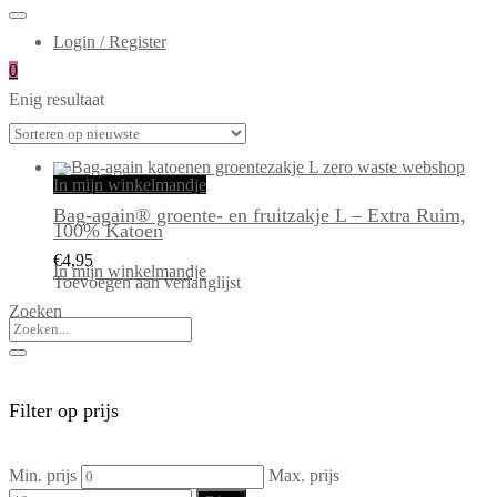
Login / Register
0
Enig resultaat
In mijn winkelmandje
Bag-again® groente- en fruitzakje L – Extra Ruim,
100% Katoen
€
4,95
In mijn winkelmandje
Toevoegen aan verlanglijst
Zoeken
Filter op prijs
Min. prijs
Max. prijs