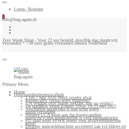
Login / Register
0
info@bag-again.nl
Zero Waste Shop - Voor 22 uur besteld, dezelfde dag plasticvrij
verzonden * >50 euro gratis verzonden binnen Nederland
Bag-again
Primary Menu
Home
Duurzaamheidsnieuwsflash
1 t/m 7 juni 2026 Week zonder afval
Repaircafés: cursus leren repareren?
VN verdrag over plastic geklapt, hoe nu verder?
De jaarlijkse Week Zonder Afval: 19-25 mei 2025
Afschaffen plastictaks is stap terug tegen
plasticvervuiling
Nieuwe LCA toont aan dat hoogwaardige
plasticrecycling noodzakelijk is voor klimaatdoelen
EU-raad keurt PPWR regels voor afvalvermindering
goed!
Droppie statiegeldmachine accepteert zak vol blikjes en