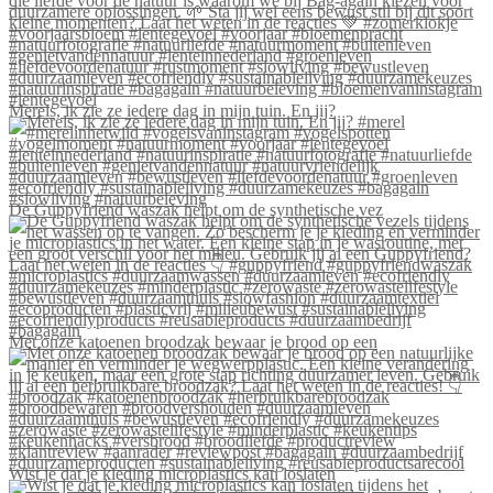
Merels, ik zie ze iedere dag in mijn tuin. En jij?
De Guppyfriend waszak helpt om de synthetische vez
Met onze katoenen broodzak bewaar je brood op een
Wist je dat je kleding microplastics kan loslaten