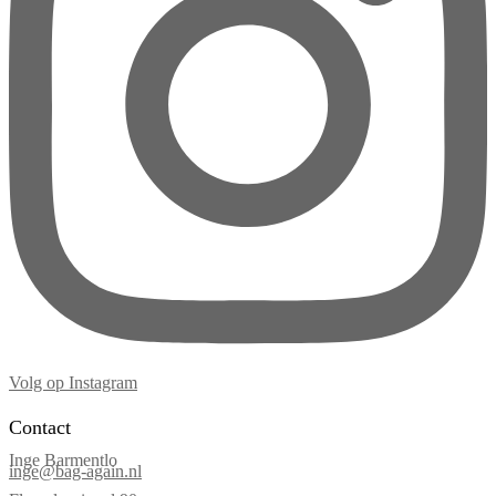
Volg op Instagram
Contact
Inge Barmentlo
inge@bag-again.nl