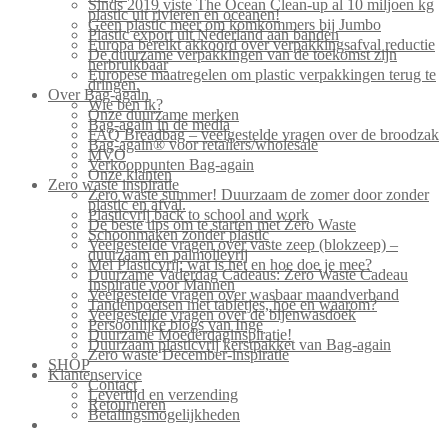
Sinds 2019 viste The Ocean Clean-up al 10 miljoen kg
plastic uit rivieren en oceanen!
Geen plastic meer om komkommers bij Jumbo
Plastic export uit Nederland aan banden
Europa bereikt akkoord over verpakkingsafval reductie
De duurzame verpakkingen van de toekomst zijn
herbruikbaar
Europese maatregelen om plastic verpakkingen terug te
dringen.
Over Bag-again
Wie ben ik?
Onze duurzame merken
Bag-again in de media
FAQ Breadbag – veelgestelde vragen over de broodzak
Bag-again® voor retailers/wholesale
MVO
Verkooppunten Bag-again
Onze klanten
Zero waste inspiratie
Zero waste summer! Duurzaam de zomer door zonder
plastic en afval.
Plasticvrij back to school and work
De beste tips om te starten met Zero Waste
Schoonmaken zonder plastic
Veelgestelde vragen over vaste zeep (blokzeep) –
duurzaam en palmolievrij
Mei Plasticvrij: wat is het en hoe doe je mee?
Duurzame Vaderdag Cadeaus: Zero Waste Cadeau
Inspiratie voor Mannen
Veelgestelde vragen over wasbaar maandverband
Tandenpoetsen met tabletjes, hoe en waarom?
Veelgestelde vragen over de bijenwasdoek
Persoonlijke blogs van Inge
Duurzame Moederdaginspiratie!
Duurzaam plasticvrij kerstpakket van Bag-again
Zero waste December-inspiratie
SHOP
Klantenservice
Contact
Levertijd en verzending
Retourneren
Betalingsmogelijkheden