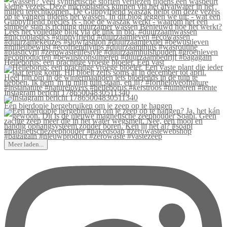
Helleborus: een prachtige vroege bloeier. Een vast
Instagram bericht 17865004830511340
Een bierdopje hergebruiken om je zeep op te hangen
Meer laden...