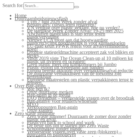
Search for:
Home
Duurzaamheidsnieuwsflash
1 t/m 7 juni 2026 Week zonder afval
Repaircafés: cursus leren repareren?
VN verdrag over plastic geklapt, hoe nu verder?
De jaarlijkse Week Zonder Afval: 19-25 mei 2025
Afschaffen plastictaks is stap terug tegen
plasticvervuiling
Nieuwe LCA toont aan dat hoogwaardige
plasticrecycling noodzakelijk is voor klimaatdoelen
EU-raad keurt PPWR regels voor afvalvermindering
goed!
Droppie statiegeldmachine accepteert zak vol blikjes en
flesjes
Sinds 2019 viste The Ocean Clean-up al 10 miljoen kg
plastic uit rivieren en oceanen!
Geen plastic meer om komkommers bij Jumbo
Plastic export uit Nederland aan banden
Europa bereikt akkoord over verpakkingsafval reductie
De duurzame verpakkingen van de toekomst zijn
herbruikbaar
Europese maatregelen om plastic verpakkingen terug te
dringen.
Over Bag-again
Wie ben ik?
Onze duurzame merken
Bag-again in de media
FAQ Breadbag – veelgestelde vragen over de broodzak
Bag-again® voor retailers/wholesale
MVO
Verkooppunten Bag-again
Onze klanten
Zero waste inspiratie
Zero waste summer! Duurzaam de zomer door zonder
plastic en afval.
Plasticvrij back to school and work
De beste tips om te starten met Zero Waste
Schoonmaken zonder plastic
Veelgestelde vragen over vaste zeep (blokzeep) –
duurzaam en palmolievrij