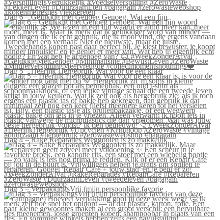
Dag 6 – Gelukkig met Genoeg Genoeg. Wat een fijn
Dag 5 – Heerlijk Hergebruik Wat voor de één klaar
Dag 4 – Rake Reparaties Weggooien is zo makkelijk
Dag 3 – VerpakkingsVrij (mijn persoonlijke favorie