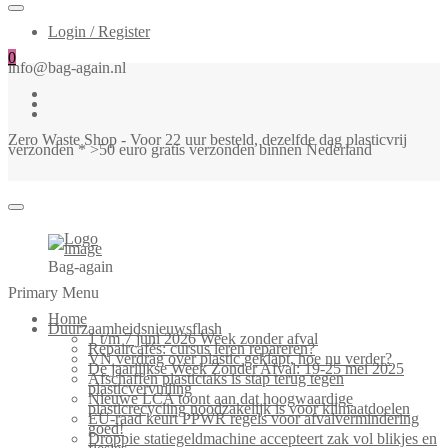
Login / Register
0
info@bag-again.nl
Zero Waste Shop - Voor 22 uur besteld, dezelfde dag plasticvrij
verzonden * >50 euro gratis verzonden binnen Nederland
Bag-again
Primary Menu
Home
Duurzaamheidsnieuwsflash
1 t/m 7 juni 2026 Week zonder afval
Repaircafés: cursus leren repareren?
VN verdrag over plastic geklapt, hoe nu verder?
De jaarlijkse Week Zonder Afval: 19-25 mei 2025
Afschaffen plastictaks is stap terug tegen
plasticvervuiling
Nieuwe LCA toont aan dat hoogwaardige
plasticrecycling noodzakelijk is voor klimaatdoelen
EU-raad keurt PPWR regels voor afvalvermindering
goed!
Droppie statiegeldmachine accepteert zak vol blikjes en