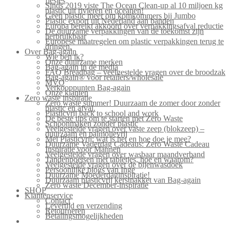
flesjes
Sinds 2019 viste The Ocean Clean-up al 10 miljoen kg
plastic uit rivieren en oceanen!
Geen plastic meer om komkommers bij Jumbo
Plastic export uit Nederland aan banden
Europa bereikt akkoord over verpakkingsafval reductie
De duurzame verpakkingen van de toekomst zijn
herbruikbaar
Europese maatregelen om plastic verpakkingen terug te
dringen.
Over Bag-again
Wie ben ik?
Onze duurzame merken
Bag-again in de media
FAQ Breadbag – veelgestelde vragen over de broodzak
Bag-again® voor retailers/wholesale
MVO
Verkooppunten Bag-again
Onze klanten
Zero waste inspiratie
Zero waste summer! Duurzaam de zomer door zonder
plastic en afval.
Plasticvrij back to school and work
De beste tips om te starten met Zero Waste
Schoonmaken zonder plastic
Veelgestelde vragen over vaste zeep (blokzeep) –
duurzaam en palmolievrij
Mei Plasticvrij: wat is het en hoe doe je mee?
Duurzame Vaderdag Cadeaus: Zero Waste Cadeau
Inspiratie voor Mannen
Veelgestelde vragen over wasbaar maandverband
Tandenpoetsen met tabletjes, hoe en waarom?
Veelgestelde vragen over de bijenwasdoek
Persoonlijke blogs van Inge
Duurzame Moederdaginspiratie!
Duurzaam plasticvrij kerstpakket van Bag-again
Zero waste December-inspiratie
SHOP
Klantenservice
Contact
Levertijd en verzending
Retourneren
Betalingsmogelijkheden