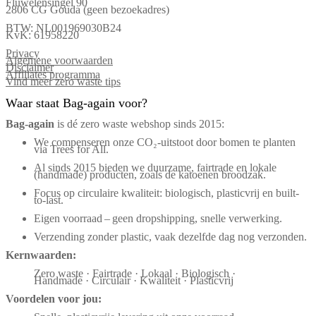
Fluwelensingel 90
2806 CG Gouda (geen bezoekadres)
BTW: NL001969030B24
KvK: 61958220
Privacy
Algemene voorwaarden
Disclaimer
Affiliates programma
Vind meer zero waste tips
Waar staat Bag-again voor?
Bag‑again
is dé zero waste webshop sinds 2015:
We compenseren onze CO₂-uitstoot door bomen te planten
via Trees for All.
Al sinds 2015 bieden we duurzame, fairtrade en lokale
(handmade) producten, zoals de katoenen broodzak.
Focus op circulaire kwaliteit: biologisch, plasticvrij en built-
to-last.
Eigen voorraad – geen dropshipping, snelle verwerking.
Verzending zonder plastic, vaak dezelfde dag nog verzonden.
Kernwaarden:
Zero waste · Fairtrade · Lokaal · Biologisch ·
Handmade · Circulair · Kwaliteit · Plasticvrij
Voordelen voor jou: