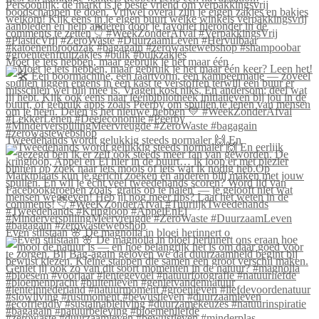
Moet je iets hebben, maar gebruik je het maar één
Tweedehands wordt gelukkig steeds normaler 🙌 En
Even stilstaan 🌸 De magnolia in bloei herinnert o
#zerowaste #duurzaamleven #bewustleven #minderplas