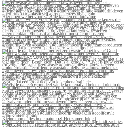
Hier doen we het voor 💚 Blije klanten én duurzame
Denk je dat je meteen “perfect zero waste” moet le
Wist je dat een groot deel van je keukenafval hele
Kleine momentjes in de natuur 🌿 Het zomerklokje l