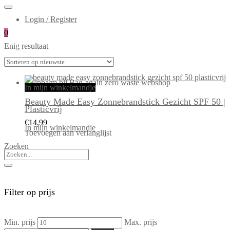
Login / Register
0
Enig resultaat
In mijn winkelmandje
Beauty Made Easy Zonnebrandstick Gezicht SPF 50 |
Plasticvrij
€
14,99
In mijn winkelmandje
Toevoegen aan verlanglijst
Zoeken
Filter op prijs
Min. prijs
Max. prijs