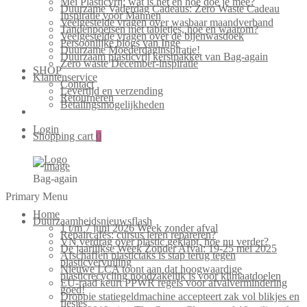
Mei Plasticvrij: wat is het en hoe doe je mee?
Duurzame Vaderdag Cadeaus: Zero Waste Cadeau
Inspiratie voor Mannen
Veelgestelde vragen over wasbaar maandverband
Tandenpoetsen met tabletjes, hoe en waarom?
Veelgestelde vragen over de bijenwasdoek
Persoonlijke blogs van Inge
Duurzame Moederdaginspiratie!
Duurzaam plasticvrij kerstpakket van Bag-again
Zero waste December-inspiratie
SHOP
Klantenservice
Contact
Levertijd en verzending
Retourneren
Betalingsmogelijkheden
Login
Shopping cart
0
Bag-again
Primary Menu
Home
Duurzaamheidsnieuwsflash
1 t/m 7 juni 2026 Week zonder afval
Repaircafés: cursus leren repareren?
VN verdrag over plastic geklapt, hoe nu verder?
De jaarlijkse Week Zonder Afval: 19-25 mei 2025
Afschaffen plastictaks is stap terug tegen
plasticvervuiling
Nieuwe LCA toont aan dat hoogwaardige
plasticrecycling noodzakelijk is voor klimaatdoelen
EU-raad keurt PPWR regels voor afvalvermindering
goed!
Droppie statiegeldmachine accepteert zak vol blikjes en
flesjes