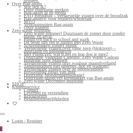
dringen.
Over Bag-again
Wie ben ik?
Onze duurzame merken
Bag-again in de media
FAQ Breadbag – veelgestelde vragen over de broodzak
Bag-again® voor retailers/wholesale
MVO
Verkooppunten Bag-again
Onze klanten
Zero waste inspiratie
Zero waste summer! Duurzaam de zomer door zonder
plastic en afval.
Plasticvrij back to school and work
De beste tips om te starten met Zero Waste
Schoonmaken zonder plastic
Veelgestelde vragen over vaste zeep (blokzeep) –
duurzaam en palmolievrij
Mei Plasticvrij: wat is het en hoe doe je mee?
Duurzame Vaderdag Cadeaus: Zero Waste Cadeau
Inspiratie voor Mannen
Veelgestelde vragen over wasbaar maandverband
Tandenpoetsen met tabletjes, hoe en waarom?
Veelgestelde vragen over de bijenwasdoek
Persoonlijke blogs van Inge
Duurzame Moederdaginspiratie!
Duurzaam plasticvrij kerstpakket van Bag-again
Zero waste December-inspiratie
SHOP
Klantenservice
Contact
Levertijd en verzending
Retourneren
Betalingsmogelijkheden
Login / Register
0