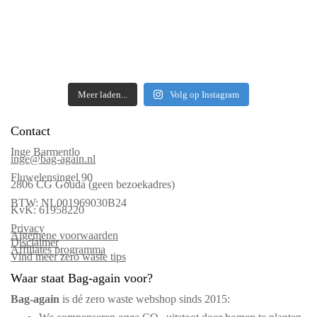
Meer laden...
Volg op Instagram
Contact
Inge Barmentlo
inge@bag-again.nl
Fluwelensingel 90
2806 CG Gouda (geen bezoekadres)
BTW: NL001969030B24
KvK: 61958220
Privacy
Algemene voorwaarden
Disclaimer
Affiliates programma
Vind meer zero waste tips
Waar staat Bag-again voor?
Bag‑again
is dé zero waste webshop sinds 2015: