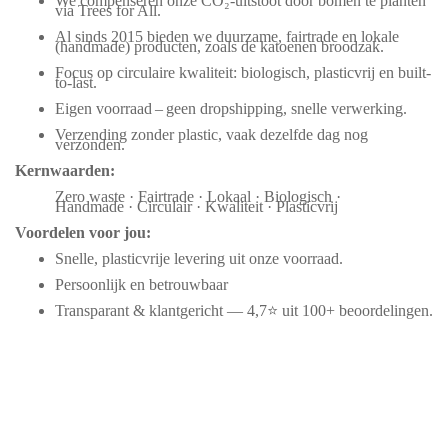
We compenseren onze CO₂-uitstoot door bomen te planten
via Trees for All.
Al sinds 2015 bieden we duurzame, fairtrade en lokale
(handmade) producten, zoals de katoenen broodzak.
Focus op circulaire kwaliteit: biologisch, plasticvrij en built-
to-last.
Eigen voorraad – geen dropshipping, snelle verwerking.
Verzending zonder plastic, vaak dezelfde dag nog
verzonden.
Kernwaarden:
Zero waste · Fairtrade · Lokaal · Biologisch ·
Handmade · Circulair · Kwaliteit · Plasticvrij
Voordelen voor jou:
Snelle, plasticvrije levering uit onze voorraad.
Persoonlijk en betrouwbaar
Transparant & klantgericht — 4,7⭐ uit 100+ beoordelingen.