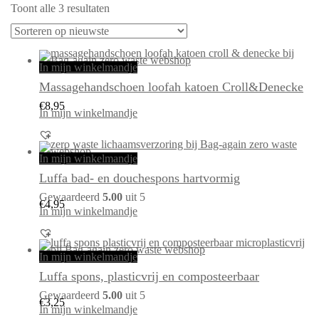
Gesorteerd
Toont alle 3 resultaten
op
nieuwste
In mijn winkelmandje
Massagehandschoen loofah katoen Croll&Denecke
€
8,95
In mijn winkelmandje
In mijn winkelmandje
Luffa bad- en douchespons hartvormig
Gewaardeerd
5.00
uit 5
€
4,95
In mijn winkelmandje
In mijn winkelmandje
Luffa spons, plasticvrij en composteerbaar
Gewaardeerd
5.00
uit 5
€
3,25
In mijn winkelmandje