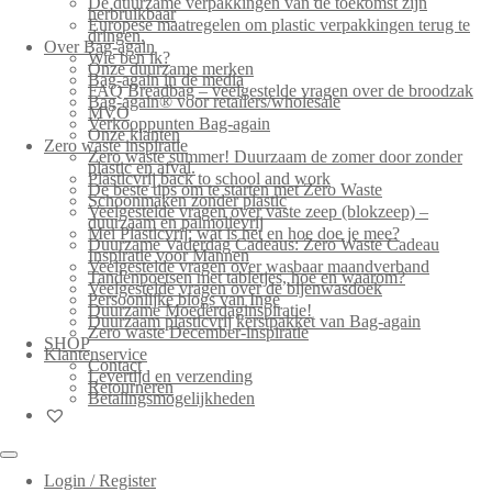
De duurzame verpakkingen van de toekomst zijn
herbruikbaar
Europese maatregelen om plastic verpakkingen terug te
dringen.
Over Bag-again
Wie ben ik?
Onze duurzame merken
Bag-again in de media
FAQ Breadbag – veelgestelde vragen over de broodzak
Bag-again® voor retailers/wholesale
MVO
Verkooppunten Bag-again
Onze klanten
Zero waste inspiratie
Zero waste summer! Duurzaam de zomer door zonder
plastic en afval.
Plasticvrij back to school and work
De beste tips om te starten met Zero Waste
Schoonmaken zonder plastic
Veelgestelde vragen over vaste zeep (blokzeep) –
duurzaam en palmolievrij
Mei Plasticvrij: wat is het en hoe doe je mee?
Duurzame Vaderdag Cadeaus: Zero Waste Cadeau
Inspiratie voor Mannen
Veelgestelde vragen over wasbaar maandverband
Tandenpoetsen met tabletjes, hoe en waarom?
Veelgestelde vragen over de bijenwasdoek
Persoonlijke blogs van Inge
Duurzame Moederdaginspiratie!
Duurzaam plasticvrij kerstpakket van Bag-again
Zero waste December-inspiratie
SHOP
Klantenservice
Contact
Levertijd en verzending
Retourneren
Betalingsmogelijkheden
Login / Register