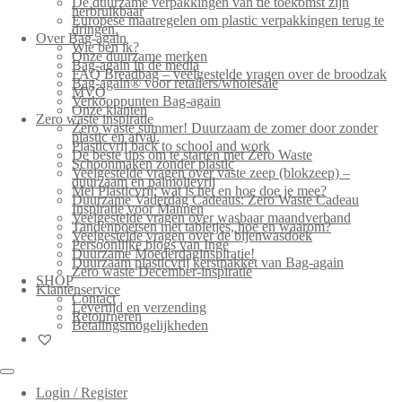
De duurzame verpakkingen van de toekomst zijn
herbruikbaar
Europese maatregelen om plastic verpakkingen terug te
dringen.
Over Bag-again
Wie ben ik?
Onze duurzame merken
Bag-again in de media
FAQ Breadbag – veelgestelde vragen over de broodzak
Bag-again® voor retailers/wholesale
MVO
Verkooppunten Bag-again
Onze klanten
Zero waste inspiratie
Zero waste summer! Duurzaam de zomer door zonder
plastic en afval.
Plasticvrij back to school and work
De beste tips om te starten met Zero Waste
Schoonmaken zonder plastic
Veelgestelde vragen over vaste zeep (blokzeep) –
duurzaam en palmolievrij
Mei Plasticvrij: wat is het en hoe doe je mee?
Duurzame Vaderdag Cadeaus: Zero Waste Cadeau
Inspiratie voor Mannen
Veelgestelde vragen over wasbaar maandverband
Tandenpoetsen met tabletjes, hoe en waarom?
Veelgestelde vragen over de bijenwasdoek
Persoonlijke blogs van Inge
Duurzame Moederdaginspiratie!
Duurzaam plasticvrij kerstpakket van Bag-again
Zero waste December-inspiratie
SHOP
Klantenservice
Contact
Levertijd en verzending
Retourneren
Betalingsmogelijkheden
Login / Register