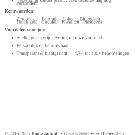
Verzending zonder plastic, vaak dezelfde dag nog
verzonden.
Kernwaarden:
Zero waste · Fairtrade · Lokaal · Biologisch ·
Handmade · Circulair · Kwaliteit · Plasticvrij
Voordelen voor jou:
Snelle, plasticvrije levering uit onze voorraad.
Persoonlijk en betrouwbaar
Transparant & klantgericht — 4,7⭐ uit 100+ beoordelingen.
© 2015-2025
Bag-again.nl
• Deze website wordt beheerd en