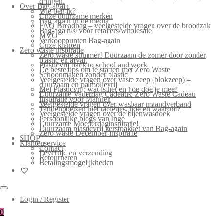
dringen.
Over Bag-again
Wie ben ik?
Onze duurzame merken
Bag-again in de media
FAQ Breadbag – veelgestelde vragen over de broodzak
Bag-again® voor retailers/wholesale
MVO
Verkooppunten Bag-again
Onze klanten
Zero waste inspiratie
Zero waste summer! Duurzaam de zomer door zonder
plastic en afval.
Plasticvrij back to school and work
De beste tips om te starten met Zero Waste
Schoonmaken zonder plastic
Veelgestelde vragen over vaste zeep (blokzeep) –
duurzaam en palmolievrij
Mei Plasticvrij: wat is het en hoe doe je mee?
Duurzame Vaderdag Cadeaus: Zero Waste Cadeau
Inspiratie voor Mannen
Veelgestelde vragen over wasbaar maandverband
Tandenpoetsen met tabletjes, hoe en waarom?
Veelgestelde vragen over de bijenwasdoek
Persoonlijke blogs van Inge
Duurzame Moederdaginspiratie!
Duurzaam plasticvrij kerstpakket van Bag-again
Zero waste December-inspiratie
SHOP
Klantenservice
Contact
Levertijd en verzending
Retourneren
Betalingsmogelijkheden
Login / Register
0