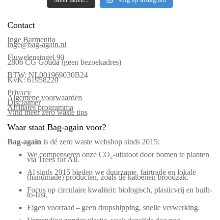
Contact
Inge Barmentlo
inge@bag-again.nl
Fluwelensingel 90
2806 CG Gouda (geen bezoekadres)
BTW: NL001969030B24
KvK: 61958220
Privacy
Algemene voorwaarden
Disclaimer
Affiliates programma
Vind meer zero waste tips
Waar staat Bag-again voor?
Bag‑again
is dé zero waste webshop sinds 2015:
We compenseren onze CO₂-uitstoot door bomen te planten
via Trees for All.
Al sinds 2015 bieden we duurzame, fairtrade en lokale
(handmade) producten, zoals de katoenen broodzak.
Focus op circulaire kwaliteit: biologisch, plasticvrij en built-
to-last.
Eigen voorraad – geen dropshipping, snelle verwerking.