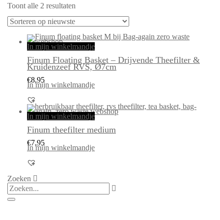
Gesorteerd
Toont alle 2 resultaten
op
nieuwste
In mijn winkelmandje
Finum Floating Basket – Drijvende Theefilter &
Kruidenzeef RVS, Ø7cm
€
8,95
In mijn winkelmandje
In mijn winkelmandje
Finum theefilter medium
€
7,95
In mijn winkelmandje
Zoeken