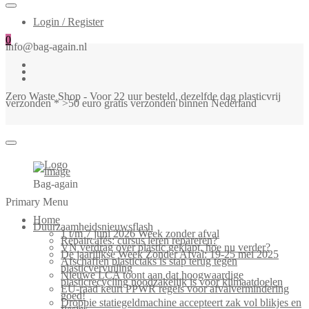
Login / Register
0
info@bag-again.nl
Zero Waste Shop - Voor 22 uur besteld, dezelfde dag plasticvrij
verzonden * >50 euro gratis verzonden binnen Nederland
Bag-again
Primary Menu
Home
Duurzaamheidsnieuwsflash
1 t/m 7 juni 2026 Week zonder afval
Repaircafés: cursus leren repareren?
VN verdrag over plastic geklapt, hoe nu verder?
De jaarlijkse Week Zonder Afval: 19-25 mei 2025
Afschaffen plastictaks is stap terug tegen
plasticvervuiling
Nieuwe LCA toont aan dat hoogwaardige
plasticrecycling noodzakelijk is voor klimaatdoelen
EU-raad keurt PPWR regels voor afvalvermindering
goed!
Droppie statiegeldmachine accepteert zak vol blikjes en