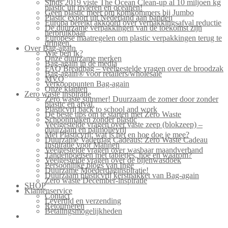
Sinds 2019 viste The Ocean Clean-up al 10 miljoen kg
plastic uit rivieren en oceanen!
Geen plastic meer om komkommers bij Jumbo
Plastic export uit Nederland aan banden
Europa bereikt akkoord over verpakkingsafval reductie
De duurzame verpakkingen van de toekomst zijn
herbruikbaar
Europese maatregelen om plastic verpakkingen terug te
dringen.
Over Bag-again
Wie ben ik?
Onze duurzame merken
Bag-again in de media
FAQ Breadbag – veelgestelde vragen over de broodzak
Bag-again® voor retailers/wholesale
MVO
Verkooppunten Bag-again
Onze klanten
Zero waste inspiratie
Zero waste summer! Duurzaam de zomer door zonder
plastic en afval.
Plasticvrij back to school and work
De beste tips om te starten met Zero Waste
Schoonmaken zonder plastic
Veelgestelde vragen over vaste zeep (blokzeep) –
duurzaam en palmolievrij
Mei Plasticvrij: wat is het en hoe doe je mee?
Duurzame Vaderdag Cadeaus: Zero Waste Cadeau
Inspiratie voor Mannen
Veelgestelde vragen over wasbaar maandverband
Tandenpoetsen met tabletjes, hoe en waarom?
Veelgestelde vragen over de bijenwasdoek
Persoonlijke blogs van Inge
Duurzame Moederdaginspiratie!
Duurzaam plasticvrij kerstpakket van Bag-again
Zero waste December-inspiratie
SHOP
Klantenservice
Contact
Levertijd en verzending
Retourneren
Betalingsmogelijkheden