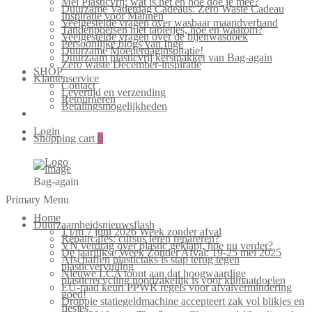
Mei Plasticvrij: wat is het en hoe doe je mee?
Duurzame Vaderdag Cadeaus: Zero Waste Cadeau
Inspiratie voor Mannen
Veelgestelde vragen over wasbaar maandverband
Tandenpoetsen met tabletjes, hoe en waarom?
Veelgestelde vragen over de bijenwasdoek
Persoonlijke blogs van Inge
Duurzame Moederdaginspiratie!
Duurzaam plasticvrij kerstpakket van Bag-again
Zero waste December-inspiratie
SHOP
Klantenservice
Contact
Levertijd en verzending
Retourneren
Betalingsmogelijkheden
Login
Shopping cart
0
Bag-again
Primary Menu
Home
Duurzaamheidsnieuwsflash
1 t/m 7 juni 2026 Week zonder afval
Repaircafés: cursus leren repareren?
VN verdrag over plastic geklapt, hoe nu verder?
De jaarlijkse Week Zonder Afval: 19-25 mei 2025
Afschaffen plastictaks is stap terug tegen
plasticvervuiling
Nieuwe LCA toont aan dat hoogwaardige
plasticrecycling noodzakelijk is voor klimaatdoelen
EU-raad keurt PPWR regels voor afvalvermindering
goed!
Droppie statiegeldmachine accepteert zak vol blikjes en
flesjes