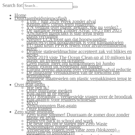
Search for:
Home
Duurzaamheidsnieuwsflash
1 t/m 7 juni 2026 Week zonder afval
Repaircafés: cursus leren repareren?
VN verdrag over plastic geklapt, hoe nu verder?
De jaarlijkse Week Zonder Afval: 19-25 mei 2025
Afschaffen plastictaks is stap terug tegen
plasticvervuiling
Nieuwe LCA toont aan dat hoogwaardige
plasticrecycling noodzakelijk is voor klimaatdoelen
EU-raad keurt PPWR regels voor afvalvermindering
goed!
Droppie statiegeldmachine accepteert zak vol blikjes en
flesjes
Sinds 2019 viste The Ocean Clean-up al 10 miljoen kg
plastic uit rivieren en oceanen!
Geen plastic meer om komkommers bij Jumbo
Plastic export uit Nederland aan banden
Europa bereikt akkoord over verpakkingsafval reductie
De duurzame verpakkingen van de toekomst zijn
herbruikbaar
Europese maatregelen om plastic verpakkingen terug te
dringen.
Over Bag-again
Wie ben ik?
Onze duurzame merken
Bag-again in de media
FAQ Breadbag – veelgestelde vragen over de broodzak
Bag-again® voor retailers/wholesale
MVO
Verkooppunten Bag-again
Onze klanten
Zero waste inspiratie
Zero waste summer! Duurzaam de zomer door zonder
plastic en afval.
Plasticvrij back to school and work
De beste tips om te starten met Zero Waste
Schoonmaken zonder plastic
Veelgestelde vragen over vaste zeep (blokzeep) –
duurzaam en palmolievrij