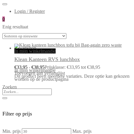
Login / Register
0
Enig resultaat
In mijn winkelmandje
Klean Kanteen RVS lunchbox
€
33,95
-
€
38,95
Prijsklasse: €33,95 tot €38,95
In mijn winkelmandje
Toevoegen aan verlanglijst
Dit product heeft meerdere variaties. Deze optie kan gekozen
worden op de productpagina
Zoeken
Filter op prijs
Min. prijs
Max. prijs