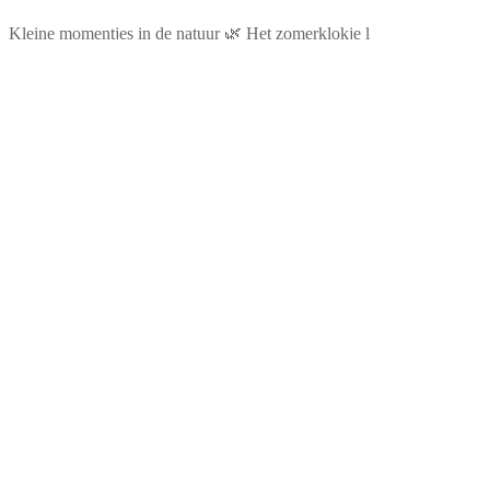
Kleine momentjes in de natuur 🌿 Het zomerklokje l