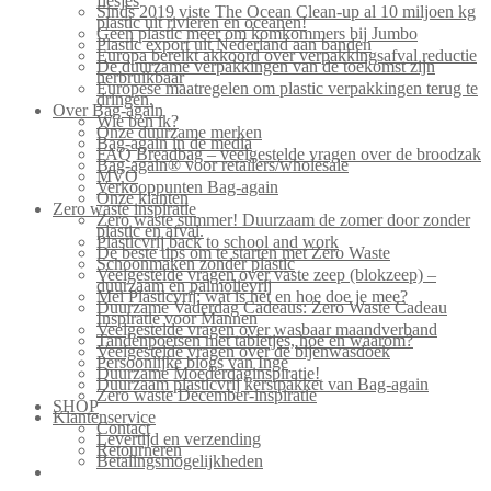
flesjes
Sinds 2019 viste The Ocean Clean-up al 10 miljoen kg
plastic uit rivieren en oceanen!
Geen plastic meer om komkommers bij Jumbo
Plastic export uit Nederland aan banden
Europa bereikt akkoord over verpakkingsafval reductie
De duurzame verpakkingen van de toekomst zijn
herbruikbaar
Europese maatregelen om plastic verpakkingen terug te
dringen.
Over Bag-again
Wie ben ik?
Onze duurzame merken
Bag-again in de media
FAQ Breadbag – veelgestelde vragen over de broodzak
Bag-again® voor retailers/wholesale
MVO
Verkooppunten Bag-again
Onze klanten
Zero waste inspiratie
Zero waste summer! Duurzaam de zomer door zonder
plastic en afval.
Plasticvrij back to school and work
De beste tips om te starten met Zero Waste
Schoonmaken zonder plastic
Veelgestelde vragen over vaste zeep (blokzeep) –
duurzaam en palmolievrij
Mei Plasticvrij: wat is het en hoe doe je mee?
Duurzame Vaderdag Cadeaus: Zero Waste Cadeau
Inspiratie voor Mannen
Veelgestelde vragen over wasbaar maandverband
Tandenpoetsen met tabletjes, hoe en waarom?
Veelgestelde vragen over de bijenwasdoek
Persoonlijke blogs van Inge
Duurzame Moederdaginspiratie!
Duurzaam plasticvrij kerstpakket van Bag-again
Zero waste December-inspiratie
SHOP
Klantenservice
Contact
Levertijd en verzending
Retourneren
Betalingsmogelijkheden