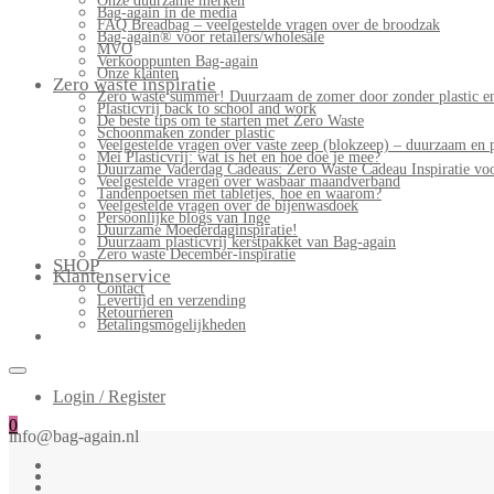
Onze duurzame merken
Bag-again in de media
FAQ Breadbag – veelgestelde vragen over de broodzak
Bag-again® voor retailers/wholesale
MVO
Verkooppunten Bag-again
Onze klanten
Zero waste inspiratie
Zero waste summer! Duurzaam de zomer door zonder plastic en
Plasticvrij back to school and work
De beste tips om te starten met Zero Waste
Schoonmaken zonder plastic
Veelgestelde vragen over vaste zeep (blokzeep) – duurzaam en 
Mei Plasticvrij: wat is het en hoe doe je mee?
Duurzame Vaderdag Cadeaus: Zero Waste Cadeau Inspiratie v
Veelgestelde vragen over wasbaar maandverband
Tandenpoetsen met tabletjes, hoe en waarom?
Veelgestelde vragen over de bijenwasdoek
Persoonlijke blogs van Inge
Duurzame Moederdaginspiratie!
Duurzaam plasticvrij kerstpakket van Bag-again
Zero waste December-inspiratie
SHOP
Klantenservice
Contact
Levertijd en verzending
Retourneren
Betalingsmogelijkheden
Login / Register
0
info@bag-again.nl