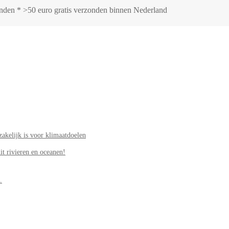
zonden * >50 euro gratis verzonden binnen Nederland
akelijk is voor klimaatdoelen
it rivieren en oceanen!
.