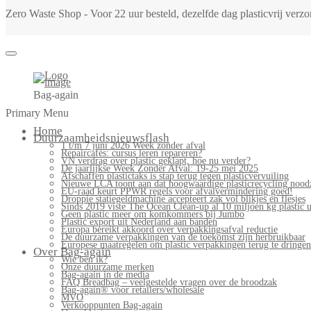
Zero Waste Shop - Voor 22 uur besteld, dezelfde dag plasticvrij ver
Bag-again
Primary Menu
Home
Duurzaamheidsnieuwsflash
1 t/m 7 juni 2026 Week zonder afval
Repaircafés: cursus leren repareren?
VN verdrag over plastic geklapt, hoe nu verder?
De jaarlijkse Week Zonder Afval: 19-25 mei 2025
Afschaffen plastictaks is stap terug tegen plasticvervuiling
Nieuwe LCA toont aan dat hoogwaardige plasticrecycling noodz
EU-raad keurt PPWR regels voor afvalvermindering goed!
Droppie statiegeldmachine accepteert zak vol blikjes en flesjes
Sinds 2019 viste The Ocean Clean-up al 10 miljoen kg plastic u
Geen plastic meer om komkommers bij Jumbo
Plastic export uit Nederland aan banden
Europa bereikt akkoord over verpakkingsafval reductie
De duurzame verpakkingen van de toekomst zijn herbruikbaar
Europese maatregelen om plastic verpakkingen terug te dringen
Over Bag-again
Wie ben ik?
Onze duurzame merken
Bag-again in de media
FAQ Breadbag – veelgestelde vragen over de broodzak
Bag-again® voor retailers/wholesale
MVO
Verkooppunten Bag-again