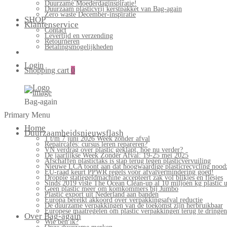
Duurzame Moederdaginspiratie!
Duurzaam plasticvrij kerstpakket van Bag-again
Zero waste December-inspiratie
SHOP
Klantenservice
Contact
Levertijd en verzending
Retourneren
Betalingsmogelijkheden
Login
Shopping cart
0
Bag-again
Primary Menu
Home
Duurzaamheidsnieuwsflash
1 t/m 7 juni 2026 Week zonder afval
Repaircafés: cursus leren repareren?
VN verdrag over plastic geklapt, hoe nu verder?
De jaarlijkse Week Zonder Afval: 19-25 mei 2025
Afschaffen plastictaks is stap terug tegen plasticvervuiling
Nieuwe LCA toont aan dat hoogwaardige plasticrecycling noodz
EU-raad keurt PPWR regels voor afvalvermindering goed!
Droppie statiegeldmachine accepteert zak vol blikjes en flesjes
Sinds 2019 viste The Ocean Clean-up al 10 miljoen kg plastic u
Geen plastic meer om komkommers bij Jumbo
Plastic export uit Nederland aan banden
Europa bereikt akkoord over verpakkingsafval reductie
De duurzame verpakkingen van de toekomst zijn herbruikbaar
Europese maatregelen om plastic verpakkingen terug te dringen
Over Bag-again
Wie ben ik?