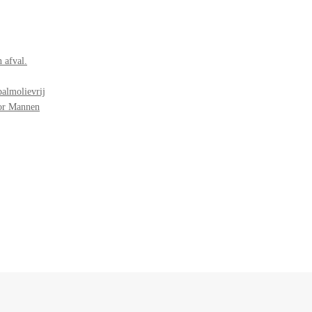
 afval.
palmolievrij
oor Mannen