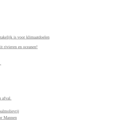
akelijk is voor klimaatdoelen
it rivieren en oceanen!
.
 afval.
palmolievrij
oor Mannen