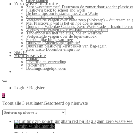
Onze klanten
Zero waste inspiratie
Zero waste summer! Duurzaam de zomer door zonder plastic en
Plasticvrij back to school and work
De beste tips om te starten met Zero Waste
Schoonmaken zonder plastic
Veelgestelde vragen over vaste zeep (blokzeep) – duurzaam en 
Mei Plasticvrij: wat is het en hoe doe je mee?
Duurzame Vaderdag Cadeaus: Zero Waste Cadeau Inspiratie v
Veelgestelde vragen over wasbaar maandverband
Tandenpoetsen met tabletjes, hoe en waarom?
Veelgestelde vragen over de bijenwasdoek
Persoonlijke blogs van Inge
Duurzame Moederdaginspiratie!
Duurzaam plasticvrij kerstpakket van Bag-again
Zero waste December-inspiratie
SHOP
Klantenservice
Contact
Levertijd en verzending
Retourneren
Betalingsmogelijkheden
Login / Register
0
Toont alle 3 resultaten
Gesorteerd op nieuwste
In mijn winkelmandje