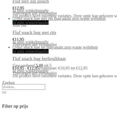
Fluf tiny zip pouch
€
12,95
In mijn winkelmandje
Toevoegen aan verlanglijst
Dit product heeft meerdere variaties. Deze optie kan gekozen 
In mijn winkelmandje
Sold out
Fluf snack bag met rits
€
11,95
In mijn winkelmandje
Toevoegen aan verlanglijst
In mijn winkelmandje
Fluf snack bag herbruikbaar
Gewaardeerd
5.00
uit 5
€
10,95
-
€
12,95
Prijsklasse: €10,95 tot €12,95
In mijn winkelmandje
Toevoegen aan verlanglijst
Dit product heeft meerdere variaties. Deze optie kan gekozen 
Zoeken
Filter op prijs