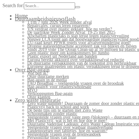
Search for:
Home
Duurzaamheidsnieuwsflash
1 t/m 7 juni 2026 Week zonder afval
Repaircafés: cursus leren repareren?
VN verdrag over plastic geklapt, hoe nu verder?
De jaarlijkse Week Zonder Afval: 19-25 mei 2025
Afschaffen plastictaks is stap terug tegen plasticvervuiling
Nieuwe LCA toont aan dat hoogwaardige plasticrecycling noodz
EU-raad keurt PPWR regels voor afvalvermindering goed!
Droppie statiegeldmachine accepteert zak vol blikjes en flesjes
Sinds 2019 viste The Ocean Clean-up al 10 miljoen kg plastic u
Geen plastic meer om komkommers bij Jumbo
Plastic export uit Nederland aan banden
Europa bereikt akkoord over verpakkingsafval reductie
De duurzame verpakkingen van de toekomst zijn herbruikbaar
Europese maatregelen om plastic verpakkingen terug te dringen
Over Bag-again
Wie ben ik?
Onze duurzame merken
Bag-again in de media
FAQ Breadbag – veelgestelde vragen over de broodzak
Bag-again® voor retailers/wholesale
MVO
Verkooppunten Bag-again
Onze klanten
Zero waste inspiratie
Zero waste summer! Duurzaam de zomer door zonder plastic en
Plasticvrij back to school and work
De beste tips om te starten met Zero Waste
Schoonmaken zonder plastic
Veelgestelde vragen over vaste zeep (blokzeep) – duurzaam en 
Mei Plasticvrij: wat is het en hoe doe je mee?
Duurzame Vaderdag Cadeaus: Zero Waste Cadeau Inspiratie v
Veelgestelde vragen over wasbaar maandverband
Tandenpoetsen met tabletjes, hoe en waarom?
Veelgestelde vragen over de bijenwasdoek
Persoonlijke blogs van Inge