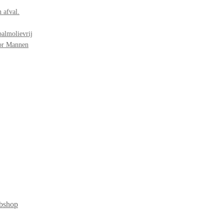
 afval.
palmolievrij
oor Mannen