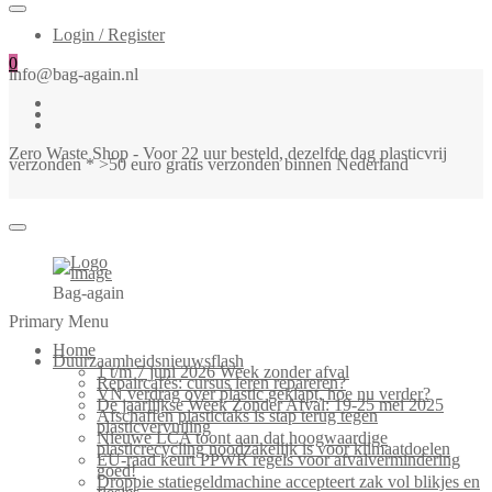
Login / Register
0
info@bag-again.nl
Zero Waste Shop - Voor 22 uur besteld, dezelfde dag plasticvrij
verzonden * >50 euro gratis verzonden binnen Nederland
Bag-again
Primary Menu
Home
Duurzaamheidsnieuwsflash
1 t/m 7 juni 2026 Week zonder afval
Repaircafés: cursus leren repareren?
VN verdrag over plastic geklapt, hoe nu verder?
De jaarlijkse Week Zonder Afval: 19-25 mei 2025
Afschaffen plastictaks is stap terug tegen
plasticvervuiling
Nieuwe LCA toont aan dat hoogwaardige
plasticrecycling noodzakelijk is voor klimaatdoelen
EU-raad keurt PPWR regels voor afvalvermindering
goed!
Droppie statiegeldmachine accepteert zak vol blikjes en