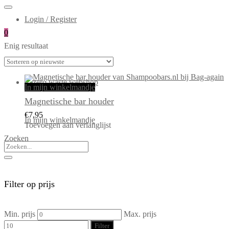
Login / Register
0
Enig resultaat
In mijn winkelmandje
Magnetische bar houder
€
7,95
In mijn winkelmandje
Toevoegen aan verlanglijst
Zoeken
Filter op prijs
Min. prijs
Max. prijs
Filter