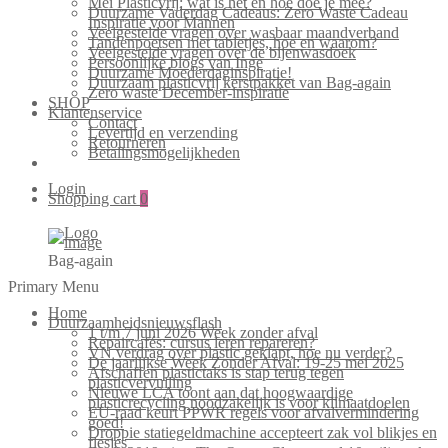
Mei Plasticvrij: wat is het en hoe doe je mee?
Duurzame Vaderdag Cadeaus: Zero Waste Cadeau
Inspiratie voor Mannen
Veelgestelde vragen over wasbaar maandverband
Tandenpoetsen met tabletjes, hoe en waarom?
Veelgestelde vragen over de bijenwasdoek
Persoonlijke blogs van Inge
Duurzame Moederdaginspiratie!
Duurzaam plasticvrij kerstpakket van Bag-again
Zero waste December-inspiratie
SHOP
Klantenservice
Contact
Levertijd en verzending
Retourneren
Betalingsmogelijkheden
Login
Shopping cart
0
Bag-again
Primary Menu
Home
Duurzaamheidsnieuwsflash
1 t/m 7 juni 2026 Week zonder afval
Repaircafés: cursus leren repareren?
VN verdrag over plastic geklapt, hoe nu verder?
De jaarlijkse Week Zonder Afval: 19-25 mei 2025
Afschaffen plastictaks is stap terug tegen
plasticvervuiling
Nieuwe LCA toont aan dat hoogwaardige
plasticrecycling noodzakelijk is voor klimaatdoelen
EU-raad keurt PPWR regels voor afvalvermindering
goed!
Droppie statiegeldmachine accepteert zak vol blikjes en
flesjes