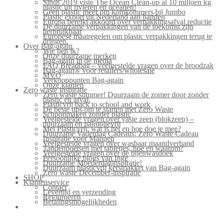
Sinds 2019 viste The Ocean Clean-up al 10 miljoen kg
plastic uit rivieren en oceanen!
Geen plastic meer om komkommers bij Jumbo
Plastic export uit Nederland aan banden
Europa bereikt akkoord over verpakkingsafval reductie
De duurzame verpakkingen van de toekomst zijn
herbruikbaar
Europese maatregelen om plastic verpakkingen terug te
dringen.
Over Bag-again
Wie ben ik?
Onze duurzame merken
Bag-again in de media
FAQ Breadbag – veelgestelde vragen over de broodzak
Bag-again® voor retailers/wholesale
MVO
Verkooppunten Bag-again
Onze klanten
Zero waste inspiratie
Zero waste summer! Duurzaam de zomer door zonder
plastic en afval.
Plasticvrij back to school and work
De beste tips om te starten met Zero Waste
Schoonmaken zonder plastic
Veelgestelde vragen over vaste zeep (blokzeep) –
duurzaam en palmolievrij
Mei Plasticvrij: wat is het en hoe doe je mee?
Duurzame Vaderdag Cadeaus: Zero Waste Cadeau
Inspiratie voor Mannen
Veelgestelde vragen over wasbaar maandverband
Tandenpoetsen met tabletjes, hoe en waarom?
Veelgestelde vragen over de bijenwasdoek
Persoonlijke blogs van Inge
Duurzame Moederdaginspiratie!
Duurzaam plasticvrij kerstpakket van Bag-again
Zero waste December-inspiratie
SHOP
Klantenservice
Contact
Levertijd en verzending
Retourneren
Betalingsmogelijkheden