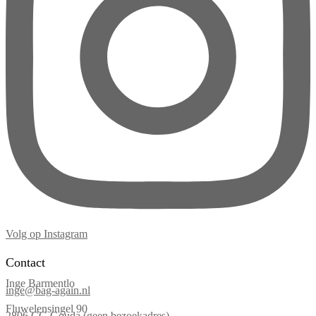
Volg op Instagram
Contact
Inge Barmentlo
inge@bag-again.nl
Fluwelensingel 90
2806 CG Gouda (geen bezoekadres)