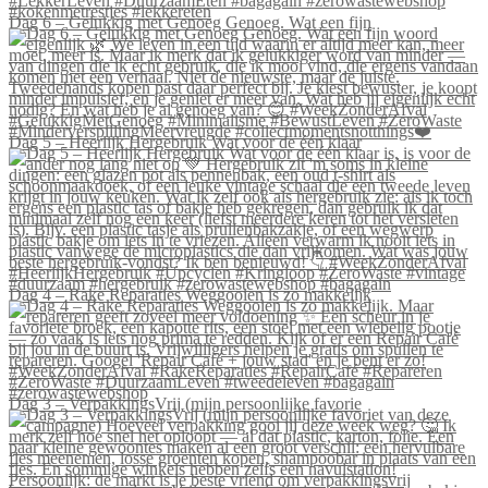
Dag 6 – Gelukkig met Genoeg Genoeg. Wat een fijn
Dag 5 – Heerlijk Hergebruik Wat voor de één klaar
Dag 4 – Rake Reparaties Weggooien is zo makkelijk
Dag 3 – VerpakkingsVrij (mijn persoonlijke favorie