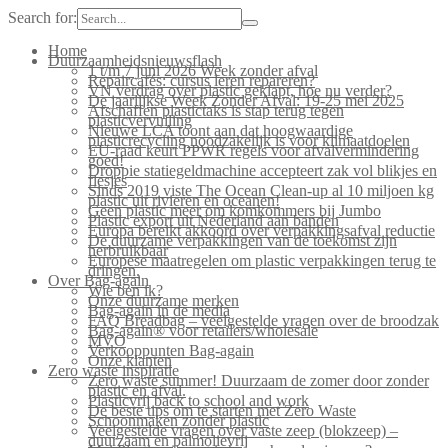
Search for:
Home
Duurzaamheidsnieuwsflash
1 t/m 7 juni 2026 Week zonder afval
Repaircafés: cursus leren repareren?
VN verdrag over plastic geklapt, hoe nu verder?
De jaarlijkse Week Zonder Afval: 19-25 mei 2025
Afschaffen plastictaks is stap terug tegen
plasticvervuiling
Nieuwe LCA toont aan dat hoogwaardige
plasticrecycling noodzakelijk is voor klimaatdoelen
EU-raad keurt PPWR regels voor afvalvermindering
goed!
Droppie statiegeldmachine accepteert zak vol blikjes en
flesjes
Sinds 2019 viste The Ocean Clean-up al 10 miljoen kg
plastic uit rivieren en oceanen!
Geen plastic meer om komkommers bij Jumbo
Plastic export uit Nederland aan banden
Europa bereikt akkoord over verpakkingsafval reductie
De duurzame verpakkingen van de toekomst zijn
herbruikbaar
Europese maatregelen om plastic verpakkingen terug te
dringen.
Over Bag-again
Wie ben ik?
Onze duurzame merken
Bag-again in de media
FAQ Breadbag – veelgestelde vragen over de broodzak
Bag-again® voor retailers/wholesale
MVO
Verkooppunten Bag-again
Onze klanten
Zero waste inspiratie
Zero waste summer! Duurzaam de zomer door zonder
plastic en afval.
Plasticvrij back to school and work
De beste tips om te starten met Zero Waste
Schoonmaken zonder plastic
Veelgestelde vragen over vaste zeep (blokzeep) –
duurzaam en palmolievrij