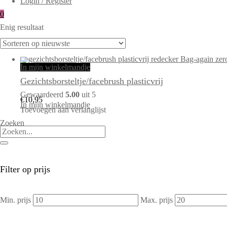
Login / Register
0
Enig resultaat
In mijn winkelmandje
Gezichtsborsteltje/facebrush plasticvrij
Gewaardeerd
5.00
uit 5
€
10,95
In mijn winkelmandje
Toevoegen aan verlanglijst
Zoeken
Filter op prijs
Min. prijs
Max. prijs