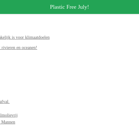
Plastic Free July!
elijk is voor klimaatdoelen
 rivieren en oceanen!
afval.
lmolievrij
r Mannen