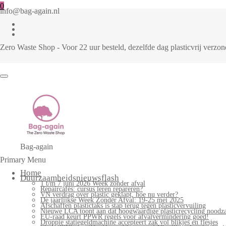
0
info@bag-again.nl
Zero Waste Shop - Voor 22 uur besteld, dezelfde dag plasticvrij verz
Bag-again
Primary Menu
Home
Duurzaamheidsnieuwsflash
1 t/m 7 juni 2026 Week zonder afval
Repaircafés: cursus leren repareren?
VN verdrag over plastic geklapt, hoe nu verder?
De jaarlijkse Week Zonder Afval: 19-25 mei 2025
Afschaffen plastictaks is stap terug tegen plasticvervuiling
Nieuwe LCA toont aan dat hoogwaardige plasticrecycling noodzak
EU-raad keurt PPWR regels voor afvalvermindering goed!
Droppie statiegeldmachine accepteert zak vol blikjes en flesjes