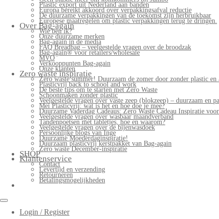
Plastic export uit Nederland aan banden
Europa bereikt akkoord over verpakkingsafval reductie
De duurzame verpakkingen van de toekomst zijn herbruikbaar
Europese maatregelen om plastic verpakkingen terug te dringen.
Over Bag-again
Wie ben ik?
Onze duurzame merken
Bag-again in de media
FAQ Breadbag – veelgestelde vragen over de broodzak
Bag-again® voor retailers/wholesale
MVO
Verkooppunten Bag-again
Onze klanten
Zero waste inspiratie
Zero waste summer! Duurzaam de zomer door zonder plastic en 
Plasticvrij back to school and work
De beste tips om te starten met Zero Waste
Schoonmaken zonder plastic
Veelgestelde vragen over vaste zeep (blokzeep) – duurzaam en pa
Mei Plasticvrij: wat is het en hoe doe je mee?
Duurzame Vaderdag Cadeaus: Zero Waste Cadeau Inspiratie voo
Veelgestelde vragen over wasbaar maandverband
Tandenpoetsen met tabletjes, hoe en waarom?
Veelgestelde vragen over de bijenwasdoek
Persoonlijke blogs van Inge
Duurzame Moederdaginspiratie!
Duurzaam plasticvrij kerstpakket van Bag-again
Zero waste December-inspiratie
SHOP
Klantenservice
Contact
Levertijd en verzending
Retourneren
Betalingsmogelijkheden
Login / Register