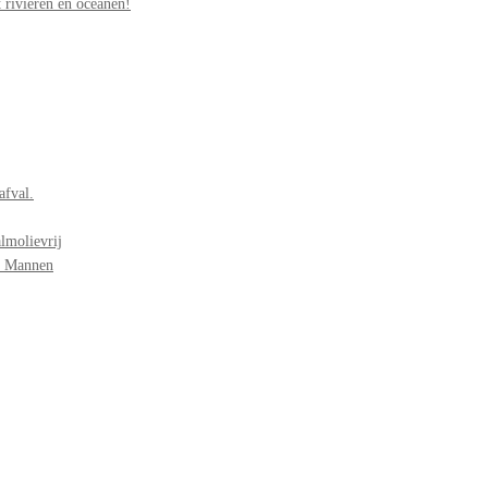
 rivieren en oceanen!
afval.
lmolievrij
r Mannen