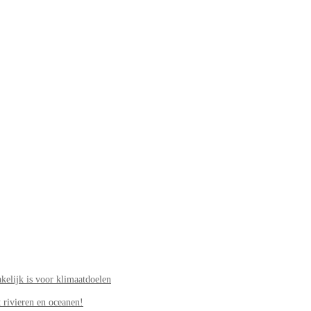
elijk is voor klimaatdoelen
 rivieren en oceanen!