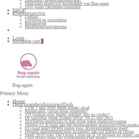
Duurzame Moederdaginspiratie!
Duurzaam plasticvrij kerstpakket van Bag-again
Zero waste December-inspiratie
SHOP
Klantenservice
Contact
Levertijd en verzending
Retourneren
Betalingsmogelijkheden
Login
Shopping cart
0
Bag-again
Primary Menu
Home
Duurzaamheidsnieuwsflash
1 t/m 7 juni 2026 Week zonder afval
Repaircafés: cursus leren repareren?
VN verdrag over plastic geklapt, hoe nu verder?
De jaarlijkse Week Zonder Afval: 19-25 mei 2025
Afschaffen plastictaks is stap terug tegen plasticvervuiling
Nieuwe LCA toont aan dat hoogwaardige plasticrecycling noodzak
EU-raad keurt PPWR regels voor afvalvermindering goed!
Droppie statiegeldmachine accepteert zak vol blikjes en flesjes
Sinds 2019 viste The Ocean Clean-up al 10 miljoen kg plastic uit
Geen plastic meer om komkommers bij Jumbo