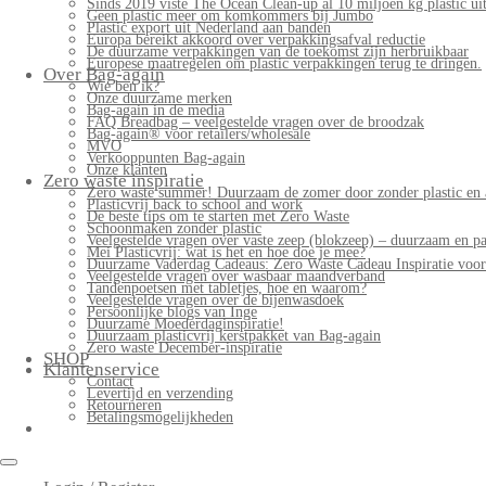
Sinds 2019 viste The Ocean Clean-up al 10 miljoen kg plastic uit
Geen plastic meer om komkommers bij Jumbo
Plastic export uit Nederland aan banden
Europa bereikt akkoord over verpakkingsafval reductie
De duurzame verpakkingen van de toekomst zijn herbruikbaar
Europese maatregelen om plastic verpakkingen terug te dringen.
Over Bag-again
Wie ben ik?
Onze duurzame merken
Bag-again in de media
FAQ Breadbag – veelgestelde vragen over de broodzak
Bag-again® voor retailers/wholesale
MVO
Verkooppunten Bag-again
Onze klanten
Zero waste inspiratie
Zero waste summer! Duurzaam de zomer door zonder plastic en 
Plasticvrij back to school and work
De beste tips om te starten met Zero Waste
Schoonmaken zonder plastic
Veelgestelde vragen over vaste zeep (blokzeep) – duurzaam en pa
Mei Plasticvrij: wat is het en hoe doe je mee?
Duurzame Vaderdag Cadeaus: Zero Waste Cadeau Inspiratie voo
Veelgestelde vragen over wasbaar maandverband
Tandenpoetsen met tabletjes, hoe en waarom?
Veelgestelde vragen over de bijenwasdoek
Persoonlijke blogs van Inge
Duurzame Moederdaginspiratie!
Duurzaam plasticvrij kerstpakket van Bag-again
Zero waste December-inspiratie
SHOP
Klantenservice
Contact
Levertijd en verzending
Retourneren
Betalingsmogelijkheden