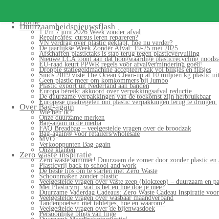
Search for:
Home
Duurzaamheidsnieuwsflash
1 t/m 7 juni 2026 Week zonder afval
Repaircafés: cursus leren repareren?
VN verdrag over plastic geklapt, hoe nu verder?
De jaarlijkse Week Zonder Afval: 19-25 mei 2025
Afschaffen plastictaks is stap terug tegen plasticvervuiling
Nieuwe LCA toont aan dat hoogwaardige plasticrecycling noodzak
EU-raad keurt PPWR regels voor afvalvermindering goed!
Droppie statiegeldmachine accepteert zak vol blikjes en flesjes
Sinds 2019 viste The Ocean Clean-up al 10 miljoen kg plastic uit
Geen plastic meer om komkommers bij Jumbo
Plastic export uit Nederland aan banden
Europa bereikt akkoord over verpakkingsafval reductie
De duurzame verpakkingen van de toekomst zijn herbruikbaar
Europese maatregelen om plastic verpakkingen terug te dringen.
Over Bag-again
Wie ben ik?
Onze duurzame merken
Bag-again in de media
FAQ Breadbag – veelgestelde vragen over de broodzak
Bag-again® voor retailers/wholesale
MVO
Verkooppunten Bag-again
Onze klanten
Zero waste inspiratie
Zero waste summer! Duurzaam de zomer door zonder plastic en 
Plasticvrij back to school and work
De beste tips om te starten met Zero Waste
Schoonmaken zonder plastic
Veelgestelde vragen over vaste zeep (blokzeep) – duurzaam en pa
Mei Plasticvrij: wat is het en hoe doe je mee?
Duurzame Vaderdag Cadeaus: Zero Waste Cadeau Inspiratie voo
Veelgestelde vragen over wasbaar maandverband
Tandenpoetsen met tabletjes, hoe en waarom?
Veelgestelde vragen over de bijenwasdoek
Persoonlijke blogs van Inge