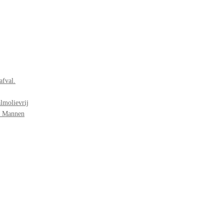
afval.
lmolievrij
r Mannen