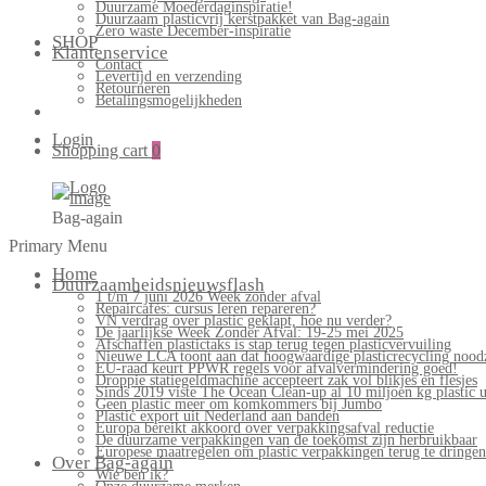
Duurzame Moederdaginspiratie!
Duurzaam plasticvrij kerstpakket van Bag-again
Zero waste December-inspiratie
SHOP
Klantenservice
Contact
Levertijd en verzending
Retourneren
Betalingsmogelijkheden
Login
Shopping cart
0
Bag-again
Primary Menu
Home
Duurzaamheidsnieuwsflash
1 t/m 7 juni 2026 Week zonder afval
Repaircafés: cursus leren repareren?
VN verdrag over plastic geklapt, hoe nu verder?
De jaarlijkse Week Zonder Afval: 19-25 mei 2025
Afschaffen plastictaks is stap terug tegen plasticvervuiling
Nieuwe LCA toont aan dat hoogwaardige plasticrecycling noodz
EU-raad keurt PPWR regels voor afvalvermindering goed!
Droppie statiegeldmachine accepteert zak vol blikjes en flesjes
Sinds 2019 viste The Ocean Clean-up al 10 miljoen kg plastic u
Geen plastic meer om komkommers bij Jumbo
Plastic export uit Nederland aan banden
Europa bereikt akkoord over verpakkingsafval reductie
De duurzame verpakkingen van de toekomst zijn herbruikbaar
Europese maatregelen om plastic verpakkingen terug te dringen
Over Bag-again
Wie ben ik?