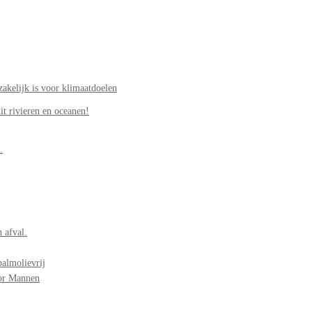
akelijk is voor klimaatdoelen
it rivieren en oceanen!
.
 afval.
palmolievrij
oor Mannen