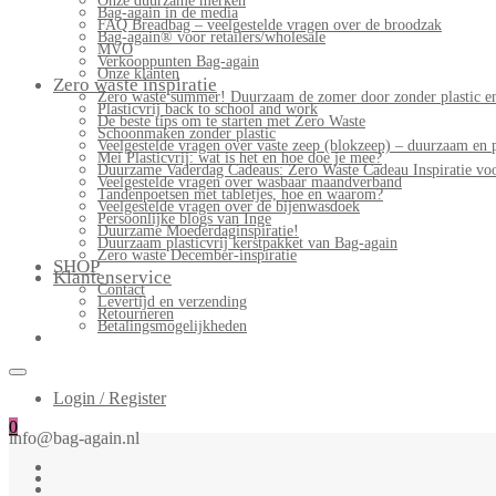
Onze duurzame merken
Bag-again in de media
FAQ Breadbag – veelgestelde vragen over de broodzak
Bag-again® voor retailers/wholesale
MVO
Verkooppunten Bag-again
Onze klanten
Zero waste inspiratie
Zero waste summer! Duurzaam de zomer door zonder plastic en
Plasticvrij back to school and work
De beste tips om te starten met Zero Waste
Schoonmaken zonder plastic
Veelgestelde vragen over vaste zeep (blokzeep) – duurzaam en 
Mei Plasticvrij: wat is het en hoe doe je mee?
Duurzame Vaderdag Cadeaus: Zero Waste Cadeau Inspiratie v
Veelgestelde vragen over wasbaar maandverband
Tandenpoetsen met tabletjes, hoe en waarom?
Veelgestelde vragen over de bijenwasdoek
Persoonlijke blogs van Inge
Duurzame Moederdaginspiratie!
Duurzaam plasticvrij kerstpakket van Bag-again
Zero waste December-inspiratie
SHOP
Klantenservice
Contact
Levertijd en verzending
Retourneren
Betalingsmogelijkheden
Login / Register
0
info@bag-again.nl