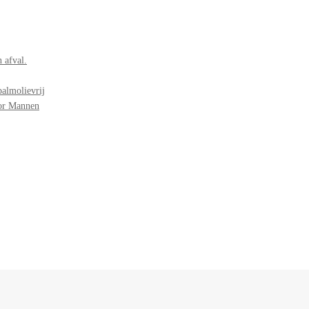
 afval.
palmolievrij
oor Mannen