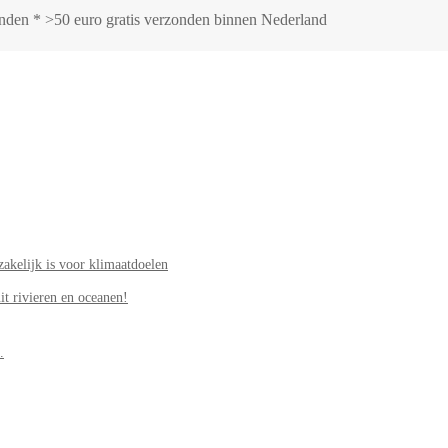
zonden * >50 euro gratis verzonden binnen Nederland
akelijk is voor klimaatdoelen
it rivieren en oceanen!
.