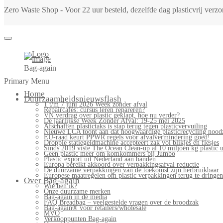
Zero Waste Shop - Voor 22 uur besteld, dezelfde dag plasticvrij ver
Bag-again
Primary Menu
Home
Duurzaamheidsnieuwsflash
1 t/m 7 juni 2026 Week zonder afval
Repaircafés: cursus leren repareren?
VN verdrag over plastic geklapt, hoe nu verder?
De jaarlijkse Week Zonder Afval: 19-25 mei 2025
Afschaffen plastictaks is stap terug tegen plasticvervuiling
Nieuwe LCA toont aan dat hoogwaardige plasticrecycling noodz
EU-raad keurt PPWR regels voor afvalvermindering goed!
Droppie statiegeldmachine accepteert zak vol blikjes en flesjes
Sinds 2019 viste The Ocean Clean-up al 10 miljoen kg plastic u
Geen plastic meer om komkommers bij Jumbo
Plastic export uit Nederland aan banden
Europa bereikt akkoord over verpakkingsafval reductie
De duurzame verpakkingen van de toekomst zijn herbruikbaar
Europese maatregelen om plastic verpakkingen terug te dringen
Over Bag-again
Wie ben ik?
Onze duurzame merken
Bag-again in de media
FAQ Breadbag – veelgestelde vragen over de broodzak
Bag-again® voor retailers/wholesale
MVO
Verkooppunten Bag-again