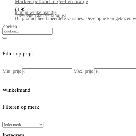
Markeerpotlood in geel en oranje
€
1,95
In mijn winkelmandje
Toevoegen aan verlanglijst
Dit product heeft meerdere variaties. Deze optie kan gekozen 
Zoeken
Filter op prijs
Min. prijs
Max. prijs
Winkelmand
Filteren op merk
Instagram