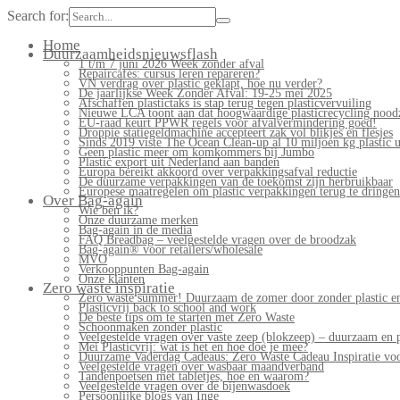
Search for:
Home
Duurzaamheidsnieuwsflash
1 t/m 7 juni 2026 Week zonder afval
Repaircafés: cursus leren repareren?
VN verdrag over plastic geklapt, hoe nu verder?
De jaarlijkse Week Zonder Afval: 19-25 mei 2025
Afschaffen plastictaks is stap terug tegen plasticvervuiling
Nieuwe LCA toont aan dat hoogwaardige plasticrecycling noodz
EU-raad keurt PPWR regels voor afvalvermindering goed!
Droppie statiegeldmachine accepteert zak vol blikjes en flesjes
Sinds 2019 viste The Ocean Clean-up al 10 miljoen kg plastic u
Geen plastic meer om komkommers bij Jumbo
Plastic export uit Nederland aan banden
Europa bereikt akkoord over verpakkingsafval reductie
De duurzame verpakkingen van de toekomst zijn herbruikbaar
Europese maatregelen om plastic verpakkingen terug te dringen
Over Bag-again
Wie ben ik?
Onze duurzame merken
Bag-again in de media
FAQ Breadbag – veelgestelde vragen over de broodzak
Bag-again® voor retailers/wholesale
MVO
Verkooppunten Bag-again
Onze klanten
Zero waste inspiratie
Zero waste summer! Duurzaam de zomer door zonder plastic en
Plasticvrij back to school and work
De beste tips om te starten met Zero Waste
Schoonmaken zonder plastic
Veelgestelde vragen over vaste zeep (blokzeep) – duurzaam en 
Mei Plasticvrij: wat is het en hoe doe je mee?
Duurzame Vaderdag Cadeaus: Zero Waste Cadeau Inspiratie v
Veelgestelde vragen over wasbaar maandverband
Tandenpoetsen met tabletjes, hoe en waarom?
Veelgestelde vragen over de bijenwasdoek
Persoonlijke blogs van Inge