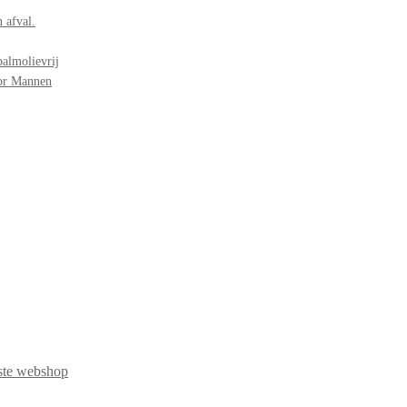
 afval.
palmolievrij
oor Mannen