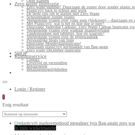
Onze klanten
Zero waste inspiratie
Zero waste summer! Duurzaam de zomer door zonder plastic en
Plasticvrij back to school and work
De beste tips om te starten met Zero Waste
Schoonmaken zonder plastic
Veelgestelde vragen over vaste zeep (blokzeep) – duurzaam en 
Mei Plasticvrij: wat is het en hoe doe je mee?
Duurzame Vaderdag Cadeaus: Zero Waste Cadeau Inspiratie v
Veelgestelde vragen over wasbaar maandverband
Tandenpoetsen met tabletjes, hoe en waarom?
Veelgestelde vragen over de bijenwasdoek
Persoonlijke blogs van Inge
Duurzame Moederdaginspiratie!
Duurzaam plasticvrij kerstpakket van Bag-again
Zero waste December-inspiratie
SHOP
Klantenservice
Contact
Levertijd en verzending
Retourneren
Betalingsmogelijkheden
Login / Register
0
Enig resultaat
In mijn winkelmandje