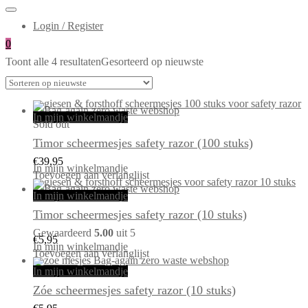
Login / Register
0
Toont alle 4 resultaten
Gesorteerd op nieuwste
In mijn winkelmandje
Sold out
Timor scheermesjes safety razor (100 stuks)
€
39,95
In mijn winkelmandje
Toevoegen aan verlanglijst
In mijn winkelmandje
Timor scheermesjes safety razor (10 stuks)
Gewaardeerd
5.00
uit 5
€
5,95
In mijn winkelmandje
Toevoegen aan verlanglijst
In mijn winkelmandje
Zóe scheermesjes safety razor (10 stuks)