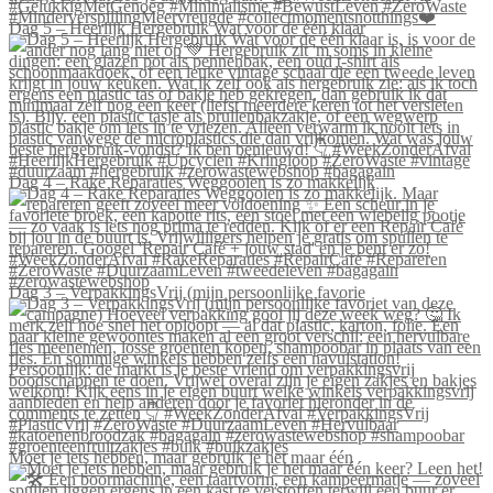
Dag 5 – Heerlijk Hergebruik Wat voor de één klaar
Dag 4 – Rake Reparaties Weggooien is zo makkelijk
Dag 3 – VerpakkingsVrij (mijn persoonlijke favorie
Moet je iets hebben, maar gebruik je het maar één