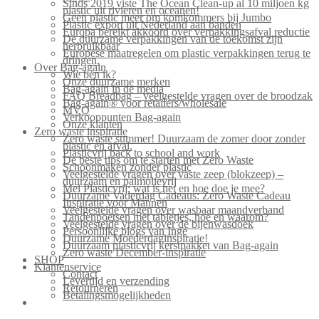
Sinds 2019 viste The Ocean Clean-up al 10 miljoen kg
plastic uit rivieren en oceanen!
Geen plastic meer om komkommers bij Jumbo
Plastic export uit Nederland aan banden
Europa bereikt akkoord over verpakkingsafval reductie
De duurzame verpakkingen van de toekomst zijn
herbruikbaar
Europese maatregelen om plastic verpakkingen terug te
dringen.
Over Bag-again
Wie ben ik?
Onze duurzame merken
Bag-again in de media
FAQ Breadbag – veelgestelde vragen over de broodzak
Bag-again® voor retailers/wholesale
MVO
Verkooppunten Bag-again
Onze klanten
Zero waste inspiratie
Zero waste summer! Duurzaam de zomer door zonder
plastic en afval.
Plasticvrij back to school and work
De beste tips om te starten met Zero Waste
Schoonmaken zonder plastic
Veelgestelde vragen over vaste zeep (blokzeep) –
duurzaam en palmolievrij
Mei Plasticvrij: wat is het en hoe doe je mee?
Duurzame Vaderdag Cadeaus: Zero Waste Cadeau
Inspiratie voor Mannen
Veelgestelde vragen over wasbaar maandverband
Tandenpoetsen met tabletjes, hoe en waarom?
Veelgestelde vragen over de bijenwasdoek
Persoonlijke blogs van Inge
Duurzame Moederdaginspiratie!
Duurzaam plasticvrij kerstpakket van Bag-again
Zero waste December-inspiratie
SHOP
Klantenservice
Contact
Levertijd en verzending
Retourneren
Betalingsmogelijkheden