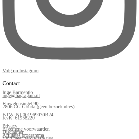
Volg op Instagram
Contact
Inge Barmentlo
inge@bag-again.nl
Fluwelensingel 90
2806 CG Gouda (geen bezoekadres)
BTW: NL001969030B24
KvK: 61958220
Privacy
Algemene voorwaarden
Disclaimer
Affiliates programma
Vind meer zero waste tips