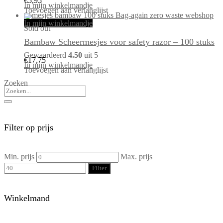
€
5,95
In mijn winkelmandje
Toevoegen aan verlanglijst
In mijn winkelmandje
Sold out
Bambaw Scheermesjes voor safety razor – 100 stuks
Gewaardeerd
4.50
uit 5
€
17,75
In mijn winkelmandje
Toevoegen aan verlanglijst
Zoeken
Filter op prijs
Min. prijs
Max. prijs
Filter
Winkelmand