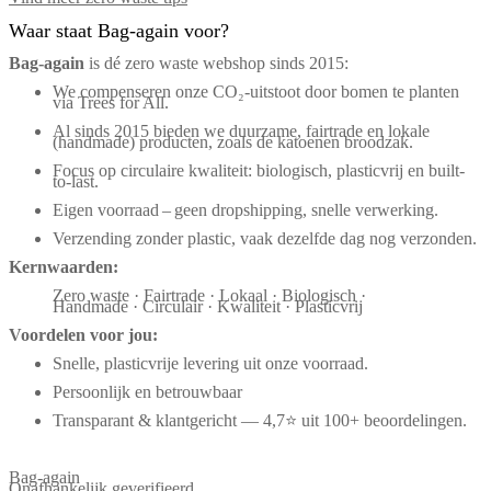
Waar staat Bag-again voor?
Bag‑again
is dé zero waste webshop sinds 2015:
We compenseren onze CO₂-uitstoot door bomen te planten
via Trees for All.
Al sinds 2015 bieden we duurzame, fairtrade en lokale
(handmade) producten, zoals de katoenen broodzak.
Focus op circulaire kwaliteit: biologisch, plasticvrij en built-
to-last.
Eigen voorraad – geen dropshipping, snelle verwerking.
Verzending zonder plastic, vaak dezelfde dag nog verzonden.
Kernwaarden:
Zero waste · Fairtrade · Lokaal · Biologisch ·
Handmade · Circulair · Kwaliteit · Plasticvrij
Voordelen voor jou:
Snelle, plasticvrije levering uit onze voorraad.
Persoonlijk en betrouwbaar
Transparant & klantgericht — 4,7⭐ uit 100+ beoordelingen.
Bag-again
Onafhankelijk geverifieerd