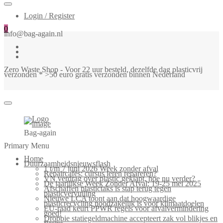
Login / Register
0
info@bag-again.nl
Zero Waste Shop - Voor 22 uur besteld, dezelfde dag plasticvrij
verzonden * >50 euro gratis verzonden binnen Nederland
Bag-again
Primary Menu
Home
Duurzaamheidsnieuwsflash
1 t/m 7 juni 2026 Week zonder afval
Repaircafés: cursus leren repareren?
VN verdrag over plastic geklapt, hoe nu verder?
De jaarlijkse Week Zonder Afval: 19-25 mei 2025
Afschaffen plastictaks is stap terug tegen
plasticvervuiling
Nieuwe LCA toont aan dat hoogwaardige
plasticrecycling noodzakelijk is voor klimaatdoelen
EU-raad keurt PPWR regels voor afvalvermindering
goed!
Droppie statiegeldmachine accepteert zak vol blikjes en