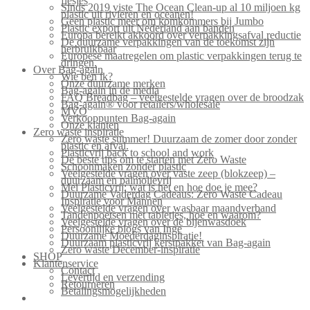
flesjes
Sinds 2019 viste The Ocean Clean-up al 10 miljoen kg
plastic uit rivieren en oceanen!
Geen plastic meer om komkommers bij Jumbo
Plastic export uit Nederland aan banden
Europa bereikt akkoord over verpakkingsafval reductie
De duurzame verpakkingen van de toekomst zijn
herbruikbaar
Europese maatregelen om plastic verpakkingen terug te
dringen.
Over Bag-again
Wie ben ik?
Onze duurzame merken
Bag-again in de media
FAQ Breadbag – veelgestelde vragen over de broodzak
Bag-again® voor retailers/wholesale
MVO
Verkooppunten Bag-again
Onze klanten
Zero waste inspiratie
Zero waste summer! Duurzaam de zomer door zonder
plastic en afval.
Plasticvrij back to school and work
De beste tips om te starten met Zero Waste
Schoonmaken zonder plastic
Veelgestelde vragen over vaste zeep (blokzeep) –
duurzaam en palmolievrij
Mei Plasticvrij: wat is het en hoe doe je mee?
Duurzame Vaderdag Cadeaus: Zero Waste Cadeau
Inspiratie voor Mannen
Veelgestelde vragen over wasbaar maandverband
Tandenpoetsen met tabletjes, hoe en waarom?
Veelgestelde vragen over de bijenwasdoek
Persoonlijke blogs van Inge
Duurzame Moederdaginspiratie!
Duurzaam plasticvrij kerstpakket van Bag-again
Zero waste December-inspiratie
SHOP
Klantenservice
Contact
Levertijd en verzending
Retourneren
Betalingsmogelijkheden