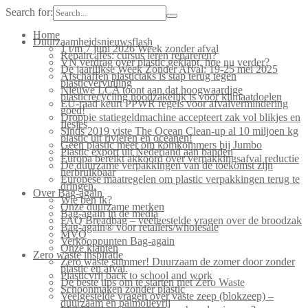
Search for:
Home
Duurzaamheidsnieuwsflash
1 t/m 7 juni 2026 Week zonder afval
Repaircafés: cursus leren repareren?
VN verdrag over plastic geklapt, hoe nu verder?
De jaarlijkse Week Zonder Afval: 19-25 mei 2025
Afschaffen plastictaks is stap terug tegen
plasticvervuiling
Nieuwe LCA toont aan dat hoogwaardige
plasticrecycling noodzakelijk is voor klimaatdoelen
EU-raad keurt PPWR regels voor afvalvermindering
goed!
Droppie statiegeldmachine accepteert zak vol blikjes en
flesjes
Sinds 2019 viste The Ocean Clean-up al 10 miljoen kg
plastic uit rivieren en oceanen!
Geen plastic meer om komkommers bij Jumbo
Plastic export uit Nederland aan banden
Europa bereikt akkoord over verpakkingsafval reductie
De duurzame verpakkingen van de toekomst zijn
herbruikbaar
Europese maatregelen om plastic verpakkingen terug te
dringen.
Over Bag-again
Wie ben ik?
Onze duurzame merken
Bag-again in de media
FAQ Breadbag – veelgestelde vragen over de broodzak
Bag-again® voor retailers/wholesale
MVO
Verkooppunten Bag-again
Onze klanten
Zero waste inspiratie
Zero waste summer! Duurzaam de zomer door zonder
plastic en afval.
Plasticvrij back to school and work
De beste tips om te starten met Zero Waste
Schoonmaken zonder plastic
Veelgestelde vragen over vaste zeep (blokzeep) –
duurzaam en palmolievrij