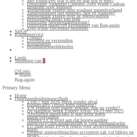
Mei Plasticvrij: wat is het en hoe doe je mee?
Duurzame Vaderdag Cadeaus: Zero Waste Cadeau
Inspiratie voor Mannen
Veelgestelde vragen over wasbaar maandverband
Tandenpoetsen met tabletjes, hoe en waarom?
Veelgestelde vragen over de bijenwasdoek
Persoonlijke blogs van Inge
Duurzame Moederdaginspiratie!
Duurzaam plasticvrij kerstpakket van Bag-again
Zero waste December-inspiratie
SHOP
Klantenservice
Contact
Levertijd en verzending
Retourneren
Betalingsmogelijkheden
Login
Shopping cart
0
Bag-again
Primary Menu
Home
Duurzaamheidsnieuwsflash
1 t/m 7 juni 2026 Week zonder afval
Repaircafés: cursus leren repareren?
VN verdrag over plastic geklapt, hoe nu verder?
De jaarlijkse Week Zonder Afval: 19-25 mei 2025
Afschaffen plastictaks is stap terug tegen
plasticvervuiling
Nieuwe LCA toont aan dat hoogwaardige
plasticrecycling noodzakelijk is voor klimaatdoelen
EU-raad keurt PPWR regels voor afvalvermindering
goed!
Droppie statiegeldmachine accepteert zak vol blikjes en
flesjes