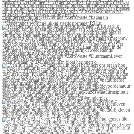
Tweedehands wordt gelukkig steeds normaler 🙌 En
Even stilstaan 🌸 De magnolia in bloei herinnert o
#zerowaste #duurzaamleven #bewustleven #minderplas
Hier doen we het voor 💚 Blije klanten én duurzame