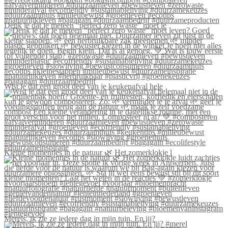
Denk je dat je meteen “perfect zero waste” moet le
Wist je dat een groot deel van je keukenafval hele
Kleine momentjes in de natuur 🌿 Het zomerklokje l
Merels, ik zie ze iedere dag in mijn tuin. En jij?