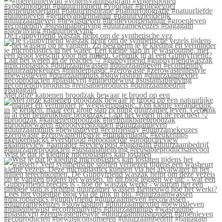
De Guppyfriend waszak helpt om de synthetische vez
Met onze katoenen broodzak bewaar je brood op een
Wist je dat je kleding microplastics kan loslaten