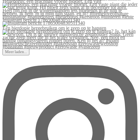
Helleborus: een prachtige vroege bloeier. Een vast
Instagram bericht 17865004830511340
Een bierdopje hergebruiken om je zeep op te hangen
Meer laden...