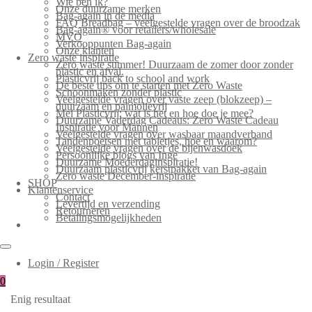
Wie ben ik?
Onze duurzame merken
Bag-again in de media
FAQ Breadbag – veelgestelde vragen over de broodzak
Bag-again® voor retailers/wholesale
MVO
Verkooppunten Bag-again
Onze klanten
Zero waste inspiratie
Zero waste summer! Duurzaam de zomer door zonder
plastic en afval.
Plasticvrij back to school and work
De beste tips om te starten met Zero Waste
Schoonmaken zonder plastic
Veelgestelde vragen over vaste zeep (blokzeep) –
duurzaam en palmolievrij
Mei Plasticvrij: wat is het en hoe doe je mee?
Duurzame Vaderdag Cadeaus: Zero Waste Cadeau
Inspiratie voor Mannen
Veelgestelde vragen over wasbaar maandverband
Tandenpoetsen met tabletjes, hoe en waarom?
Veelgestelde vragen over de bijenwasdoek
Persoonlijke blogs van Inge
Duurzame Moederdaginspiratie!
Duurzaam plasticvrij kerstpakket van Bag-again
Zero waste December-inspiratie
SHOP
Klantenservice
Contact
Levertijd en verzending
Retourneren
Betalingsmogelijkheden
Login / Register
0
Enig resultaat