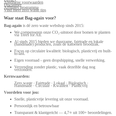
Algemene voorwaarden
Disclaimer
Affiliates programma
Vind meer zero waste tips
Waar staat Bag-again voor?
Bag‑again
is dé zero waste webshop sinds 2015:
We compenseren onze CO₂-uitstoot door bomen te planten
via Trees for All.
Al sinds 2015 bieden we duurzame, fairtrade en lokale
(handmade) producten, zoals de katoenen broodzak.
Focus op circulaire kwaliteit: biologisch, plasticvrij en built-
to-last.
Eigen voorraad – geen dropshipping, snelle verwerking.
Verzending zonder plastic, vaak dezelfde dag nog
verzonden.
Kernwaarden:
Zero waste · Fairtrade · Lokaal · Biologisch ·
Handmade · Circulair · Kwaliteit · Plasticvrij
Voordelen voor jou:
Snelle, plasticvrije levering uit onze voorraad.
Persoonlijk en betrouwbaar
Transparant & klantgericht — 4,7⭐ uit 100+ beoordelingen.