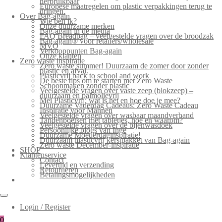
herbruikbaar
Europese maatregelen om plastic verpakkingen terug te
dringen.
Over Bag-again
Wie ben ik?
Onze duurzame merken
Bag-again in de media
FAQ Breadbag – veelgestelde vragen over de broodzak
Bag-again® voor retailers/wholesale
MVO
Verkooppunten Bag-again
Onze klanten
Zero waste inspiratie
Zero waste summer! Duurzaam de zomer door zonder
plastic en afval.
Plasticvrij back to school and work
De beste tips om te starten met Zero Waste
Schoonmaken zonder plastic
Veelgestelde vragen over vaste zeep (blokzeep) –
duurzaam en palmolievrij
Mei Plasticvrij: wat is het en hoe doe je mee?
Duurzame Vaderdag Cadeaus: Zero Waste Cadeau
Inspiratie voor Mannen
Veelgestelde vragen over wasbaar maandverband
Tandenpoetsen met tabletjes, hoe en waarom?
Veelgestelde vragen over de bijenwasdoek
Persoonlijke blogs van Inge
Duurzame Moederdaginspiratie!
Duurzaam plasticvrij kerstpakket van Bag-again
Zero waste December-inspiratie
SHOP
Klantenservice
Contact
Levertijd en verzending
Retourneren
Betalingsmogelijkheden
Login / Register
0