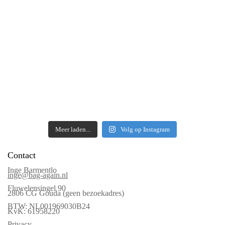
Meer laden...
Volg op Instagram
Contact
Inge Barmentlo
inge@bag-again.nl
Fluwelensingel 90
2806 CG Gouda (geen bezoekadres)
BTW: NL001969030B24
KvK: 61958220
Privacy