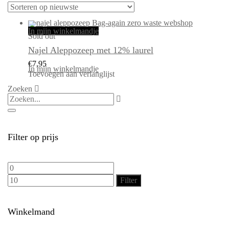
In mijn winkelmandje
Sold out
Najel Aleppozeep met 12% laurel
€
7,95
In mijn winkelmandje
Toevoegen aan verlanglijst
Zoeken
Filter op prijs
Min.
Max.
prijs
prijs
Filter
Winkelmand