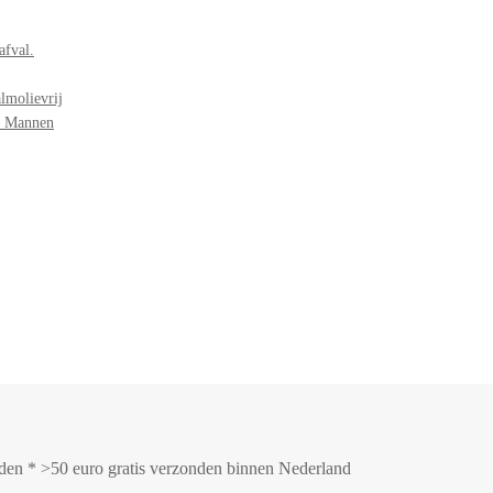
afval.
lmolievrij
r Mannen
onden * >50 euro gratis verzonden binnen Nederland