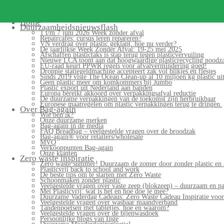
Search
for:
Home
Duurzaamheidsnieuwsflash
1 t/m 7 juni 2026 Week zonder afval
Repaircafés: cursus leren repareren?
VN verdrag over plastic geklapt, hoe nu verder?
De jaarlijkse Week Zonder Afval: 19-25 mei 2025
Afschaffen plastictaks is stap terug tegen plasticvervuiling
Nieuwe LCA toont aan dat hoogwaardige plasticrecycling noodzak
EU-raad keurt PPWR regels voor afvalvermindering goed!
Droppie statiegeldmachine accepteert zak vol blikjes en flesjes
Sinds 2019 viste The Ocean Clean-up al 10 miljoen kg plastic uit
Geen plastic meer om komkommers bij Jumbo
Plastic export uit Nederland aan banden
Europa bereikt akkoord over verpakkingsafval reductie
De duurzame verpakkingen van de toekomst zijn herbruikbaar
Europese maatregelen om plastic verpakkingen terug te dringen.
Over Bag-again
Wie ben ik?
Onze duurzame merken
Bag-again in de media
FAQ Breadbag – veelgestelde vragen over de broodzak
Bag-again® voor retailers/wholesale
MVO
Verkooppunten Bag-again
Onze klanten
Zero waste inspiratie
Zero waste summer! Duurzaam de zomer door zonder plastic en 
Plasticvrij back to school and work
De beste tips om te starten met Zero Waste
Schoonmaken zonder plastic
Veelgestelde vragen over vaste zeep (blokzeep) – duurzaam en pa
Mei Plasticvrij: wat is het en hoe doe je mee?
Duurzame Vaderdag Cadeaus: Zero Waste Cadeau Inspiratie voo
Veelgestelde vragen over wasbaar maandverband
Tandenpoetsen met tabletjes, hoe en waarom?
Veelgestelde vragen over de bijenwasdoek
Persoonlijke blogs van Inge