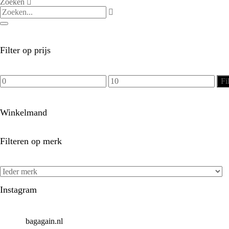
Zoeken
Filter op prijs
Min.
Max.
Fi
prijs
prijs
Winkelmand
Filteren op merk
Instagram
bagagain.nl