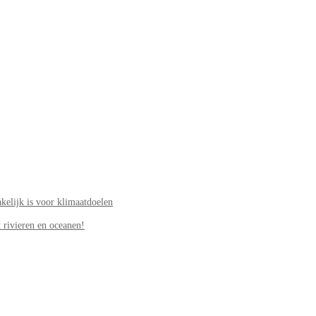
elijk is voor klimaatdoelen
 rivieren en oceanen!