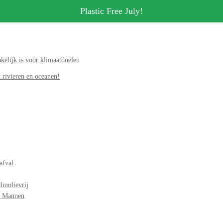
Plastic Free July!
elijk is voor klimaatdoelen
 rivieren en oceanen!
afval.
lmolievrij
r Mannen