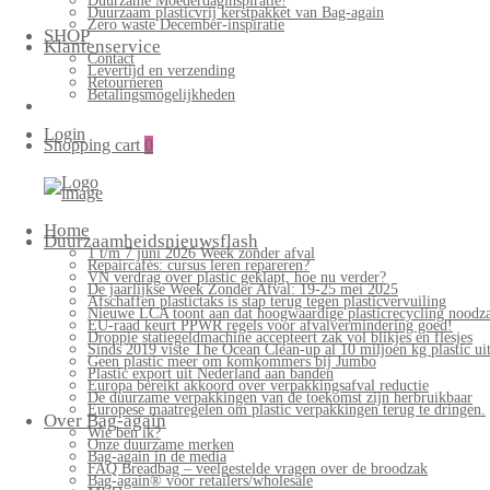
Duurzame Moederdaginspiratie!
Duurzaam plasticvrij kerstpakket van Bag-again
Zero waste December-inspiratie
SHOP
Klantenservice
Contact
Levertijd en verzending
Retourneren
Betalingsmogelijkheden
Login
Shopping cart
0
Bag-
again
Primary
Home
Menu
Duurzaamheidsnieuwsflash
1 t/m 7 juni 2026 Week zonder afval
Repaircafés: cursus leren repareren?
VN verdrag over plastic geklapt, hoe nu verder?
De jaarlijkse Week Zonder Afval: 19-25 mei 2025
Afschaffen plastictaks is stap terug tegen plasticvervuiling
Nieuwe LCA toont aan dat hoogwaardige plasticrecycling noodzak
EU-raad keurt PPWR regels voor afvalvermindering goed!
Droppie statiegeldmachine accepteert zak vol blikjes en flesjes
Sinds 2019 viste The Ocean Clean-up al 10 miljoen kg plastic uit
Geen plastic meer om komkommers bij Jumbo
Plastic export uit Nederland aan banden
Europa bereikt akkoord over verpakkingsafval reductie
De duurzame verpakkingen van de toekomst zijn herbruikbaar
Europese maatregelen om plastic verpakkingen terug te dringen.
Over Bag-again
Wie ben ik?
Onze duurzame merken
Bag-again in de media
FAQ Breadbag – veelgestelde vragen over de broodzak
Bag-again® voor retailers/wholesale