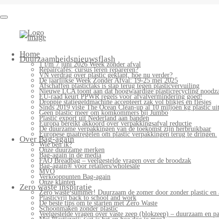
Bag-
again
Primary
Home
Menu
Duurzaamheidsnieuwsflash
1 t/m 7 juni 2026 Week zonder afval
Repaircafés: cursus leren repareren?
VN verdrag over plastic geklapt, hoe nu verder?
De jaarlijkse Week Zonder Afval: 19-25 mei 2025
Afschaffen plastictaks is stap terug tegen plasticvervuiling
Nieuwe LCA toont aan dat hoogwaardige plasticrecycling noodzak
EU-raad keurt PPWR regels voor afvalvermindering goed!
Droppie statiegeldmachine accepteert zak vol blikjes en flesjes
Sinds 2019 viste The Ocean Clean-up al 10 miljoen kg plastic uit
Geen plastic meer om komkommers bij Jumbo
Plastic export uit Nederland aan banden
Europa bereikt akkoord over verpakkingsafval reductie
De duurzame verpakkingen van de toekomst zijn herbruikbaar
Europese maatregelen om plastic verpakkingen terug te dringen.
Over Bag-again
Wie ben ik?
Onze duurzame merken
Bag-again in de media
FAQ Breadbag – veelgestelde vragen over de broodzak
Bag-again® voor retailers/wholesale
MVO
Verkooppunten Bag-again
Onze klanten
Zero waste inspiratie
Zero waste summer! Duurzaam de zomer door zonder plastic en 
Plasticvrij back to school and work
De beste tips om te starten met Zero Waste
Schoonmaken zonder plastic
Veelgestelde vragen over vaste zeep (blokzeep) – duurzaam en pa