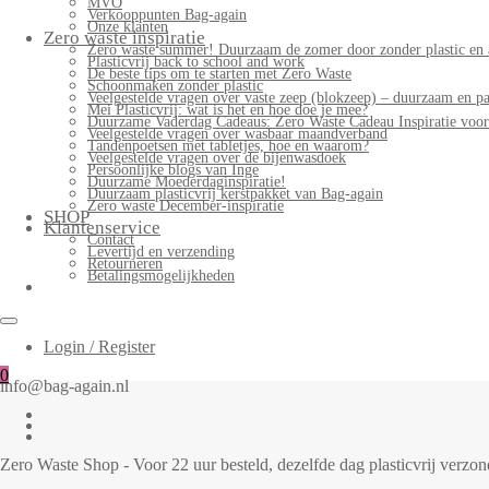
MVO
Verkooppunten Bag-again
Onze klanten
Zero waste inspiratie
Zero waste summer! Duurzaam de zomer door zonder plastic en 
Plasticvrij back to school and work
De beste tips om te starten met Zero Waste
Schoonmaken zonder plastic
Veelgestelde vragen over vaste zeep (blokzeep) – duurzaam en pa
Mei Plasticvrij: wat is het en hoe doe je mee?
Duurzame Vaderdag Cadeaus: Zero Waste Cadeau Inspiratie voo
Veelgestelde vragen over wasbaar maandverband
Tandenpoetsen met tabletjes, hoe en waarom?
Veelgestelde vragen over de bijenwasdoek
Persoonlijke blogs van Inge
Duurzame Moederdaginspiratie!
Duurzaam plasticvrij kerstpakket van Bag-again
Zero waste December-inspiratie
SHOP
Klantenservice
Contact
Levertijd en verzending
Retourneren
Betalingsmogelijkheden
Login / Register
0
info@bag-again.nl
Zero Waste Shop - Voor 22 uur besteld, dezelfde dag plasticvrij verz