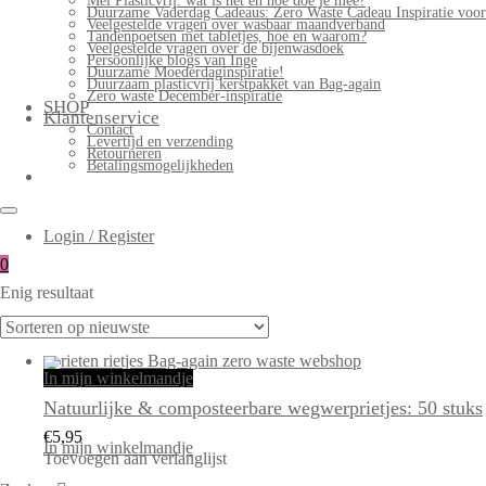
Mei Plasticvrij: wat is het en hoe doe je mee?
Duurzame Vaderdag Cadeaus: Zero Waste Cadeau Inspiratie voo
Veelgestelde vragen over wasbaar maandverband
Tandenpoetsen met tabletjes, hoe en waarom?
Veelgestelde vragen over de bijenwasdoek
Persoonlijke blogs van Inge
Duurzame Moederdaginspiratie!
Duurzaam plasticvrij kerstpakket van Bag-again
Zero waste December-inspiratie
SHOP
Klantenservice
Contact
Levertijd en verzending
Retourneren
Betalingsmogelijkheden
Login / Register
0
Enig resultaat
In mijn winkelmandje
Natuurlijke & composteerbare wegwerprietjes: 50 stuks
€
5,95
In mijn winkelmandje
Toevoegen aan verlanglijst