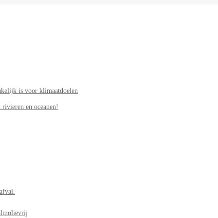
elijk is voor klimaatdoelen
 rivieren en oceanen!
afval.
lmolievrij