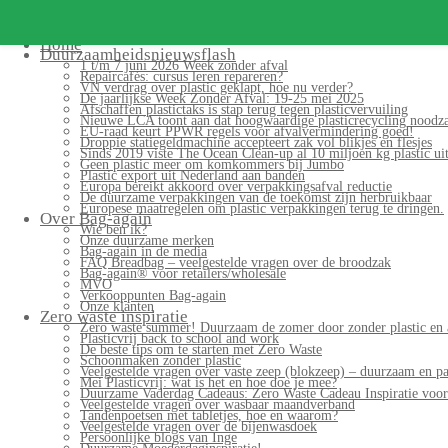
Search
for:
Home
Duurzaamheidsnieuwsflash
1 t/m 7 juni 2026 Week zonder afval
Repaircafés: cursus leren repareren?
VN verdrag over plastic geklapt, hoe nu verder?
De jaarlijkse Week Zonder Afval: 19-25 mei 2025
Afschaffen plastictaks is stap terug tegen plasticvervuiling
Nieuwe LCA toont aan dat hoogwaardige plasticrecycling noodzak
EU-raad keurt PPWR regels voor afvalvermindering goed!
Droppie statiegeldmachine accepteert zak vol blikjes en flesjes
Sinds 2019 viste The Ocean Clean-up al 10 miljoen kg plastic uit
Geen plastic meer om komkommers bij Jumbo
Plastic export uit Nederland aan banden
Europa bereikt akkoord over verpakkingsafval reductie
De duurzame verpakkingen van de toekomst zijn herbruikbaar
Europese maatregelen om plastic verpakkingen terug te dringen.
Over Bag-again
Wie ben ik?
Onze duurzame merken
Bag-again in de media
FAQ Breadbag – veelgestelde vragen over de broodzak
Bag-again® voor retailers/wholesale
MVO
Verkooppunten Bag-again
Onze klanten
Zero waste inspiratie
Zero waste summer! Duurzaam de zomer door zonder plastic en 
Plasticvrij back to school and work
De beste tips om te starten met Zero Waste
Schoonmaken zonder plastic
Veelgestelde vragen over vaste zeep (blokzeep) – duurzaam en pa
Mei Plasticvrij: wat is het en hoe doe je mee?
Duurzame Vaderdag Cadeaus: Zero Waste Cadeau Inspiratie voo
Veelgestelde vragen over wasbaar maandverband
Tandenpoetsen met tabletjes, hoe en waarom?
Veelgestelde vragen over de bijenwasdoek
Persoonlijke blogs van Inge