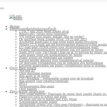
Bag-
again
Primary
Home
Menu
Duurzaamheidsnieuwsflash
1 t/m 7 juni 2026 Week zonder afval
Repaircafés: cursus leren repareren?
VN verdrag over plastic geklapt, hoe nu verder?
De jaarlijkse Week Zonder Afval: 19-25 mei 2025
Afschaffen plastictaks is stap terug tegen plasticvervuiling
Nieuwe LCA toont aan dat hoogwaardige plasticrecycling noodzak
EU-raad keurt PPWR regels voor afvalvermindering goed!
Droppie statiegeldmachine accepteert zak vol blikjes en flesjes
Sinds 2019 viste The Ocean Clean-up al 10 miljoen kg plastic uit
Geen plastic meer om komkommers bij Jumbo
Plastic export uit Nederland aan banden
Europa bereikt akkoord over verpakkingsafval reductie
De duurzame verpakkingen van de toekomst zijn herbruikbaar
Europese maatregelen om plastic verpakkingen terug te dringen.
Over Bag-again
Wie ben ik?
Onze duurzame merken
Bag-again in de media
FAQ Breadbag – veelgestelde vragen over de broodzak
Bag-again® voor retailers/wholesale
MVO
Verkooppunten Bag-again
Onze klanten
Zero waste inspiratie
Zero waste summer! Duurzaam de zomer door zonder plastic en 
Plasticvrij back to school and work
De beste tips om te starten met Zero Waste
Schoonmaken zonder plastic
Veelgestelde vragen over vaste zeep (blokzeep) – duurzaam en pa