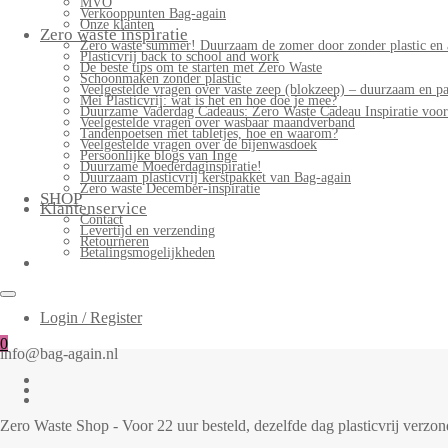
MVO
Verkooppunten Bag-again
Onze klanten
Zero waste inspiratie
Zero waste summer! Duurzaam de zomer door zonder plastic en 
Plasticvrij back to school and work
De beste tips om te starten met Zero Waste
Schoonmaken zonder plastic
Veelgestelde vragen over vaste zeep (blokzeep) – duurzaam en pa
Mei Plasticvrij: wat is het en hoe doe je mee?
Duurzame Vaderdag Cadeaus: Zero Waste Cadeau Inspiratie voo
Veelgestelde vragen over wasbaar maandverband
Tandenpoetsen met tabletjes, hoe en waarom?
Veelgestelde vragen over de bijenwasdoek
Persoonlijke blogs van Inge
Duurzame Moederdaginspiratie!
Duurzaam plasticvrij kerstpakket van Bag-again
Zero waste December-inspiratie
SHOP
Klantenservice
Contact
Levertijd en verzending
Retourneren
Betalingsmogelijkheden
Login / Register
0
info@bag-again.nl
Zero Waste Shop - Voor 22 uur besteld, dezelfde dag plasticvrij verz