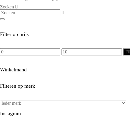
Zoeken
Filter op prijs
Min.
Max.
Fi
prijs
prijs
Winkelmand
Filteren op merk
Instagram