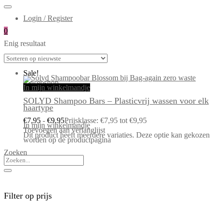
Login / Register
0
Enig resultaat
Sale!
In mijn winkelmandje
SOLYD Shampoo Bars – Plasticvrij wassen voor elk
haartype
€
7,95
-
€
9,95
Prijsklasse: €7,95 tot €9,95
In mijn winkelmandje
Toevoegen aan verlanglijst
Dit product heeft meerdere variaties. Deze optie kan gekozen
worden op de productpagina
Zoeken
Filter op prijs