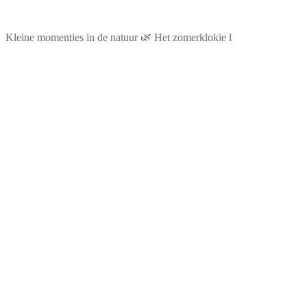
Kleine momentjes in de natuur 🌿 Het zomerklokje l