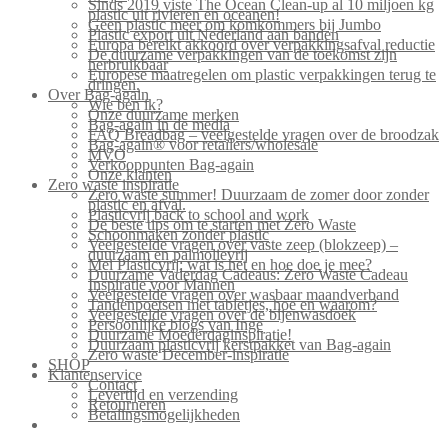
Sinds 2019 viste The Ocean Clean-up al 10 miljoen kg
plastic uit rivieren en oceanen!
Geen plastic meer om komkommers bij Jumbo
Plastic export uit Nederland aan banden
Europa bereikt akkoord over verpakkingsafval reductie
De duurzame verpakkingen van de toekomst zijn
herbruikbaar
Europese maatregelen om plastic verpakkingen terug te
dringen.
Over Bag-again
Wie ben ik?
Onze duurzame merken
Bag-again in de media
FAQ Breadbag – veelgestelde vragen over de broodzak
Bag-again® voor retailers/wholesale
MVO
Verkooppunten Bag-again
Onze klanten
Zero waste inspiratie
Zero waste summer! Duurzaam de zomer door zonder
plastic en afval.
Plasticvrij back to school and work
De beste tips om te starten met Zero Waste
Schoonmaken zonder plastic
Veelgestelde vragen over vaste zeep (blokzeep) –
duurzaam en palmolievrij
Mei Plasticvrij: wat is het en hoe doe je mee?
Duurzame Vaderdag Cadeaus: Zero Waste Cadeau
Inspiratie voor Mannen
Veelgestelde vragen over wasbaar maandverband
Tandenpoetsen met tabletjes, hoe en waarom?
Veelgestelde vragen over de bijenwasdoek
Persoonlijke blogs van Inge
Duurzame Moederdaginspiratie!
Duurzaam plasticvrij kerstpakket van Bag-again
Zero waste December-inspiratie
SHOP
Klantenservice
Contact
Levertijd en verzending
Retourneren
Betalingsmogelijkheden