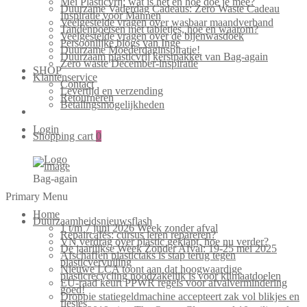
Mei Plasticvrij: wat is het en hoe doe je mee?
Duurzame Vaderdag Cadeaus: Zero Waste Cadeau
Inspiratie voor Mannen
Veelgestelde vragen over wasbaar maandverband
Tandenpoetsen met tabletjes, hoe en waarom?
Veelgestelde vragen over de bijenwasdoek
Persoonlijke blogs van Inge
Duurzame Moederdaginspiratie!
Duurzaam plasticvrij kerstpakket van Bag-again
Zero waste December-inspiratie
SHOP
Klantenservice
Contact
Levertijd en verzending
Retourneren
Betalingsmogelijkheden
Login
Shopping cart
0
Bag-again
Primary Menu
Home
Duurzaamheidsnieuwsflash
1 t/m 7 juni 2026 Week zonder afval
Repaircafés: cursus leren repareren?
VN verdrag over plastic geklapt, hoe nu verder?
De jaarlijkse Week Zonder Afval: 19-25 mei 2025
Afschaffen plastictaks is stap terug tegen
plasticvervuiling
Nieuwe LCA toont aan dat hoogwaardige
plasticrecycling noodzakelijk is voor klimaatdoelen
EU-raad keurt PPWR regels voor afvalvermindering
goed!
Droppie statiegeldmachine accepteert zak vol blikjes en
flesjes