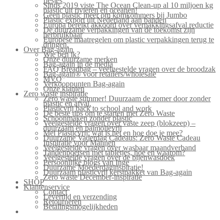
flesjes
Sinds 2019 viste The Ocean Clean-up al 10 miljoen kg
plastic uit rivieren en oceanen!
Geen plastic meer om komkommers bij Jumbo
Plastic export uit Nederland aan banden
Europa bereikt akkoord over verpakkingsafval reductie
De duurzame verpakkingen van de toekomst zijn
herbruikbaar
Europese maatregelen om plastic verpakkingen terug te
dringen.
Over Bag-again
Wie ben ik?
Onze duurzame merken
Bag-again in de media
FAQ Breadbag – veelgestelde vragen over de broodzak
Bag-again® voor retailers/wholesale
MVO
Verkooppunten Bag-again
Onze klanten
Zero waste inspiratie
Zero waste summer! Duurzaam de zomer door zonder
plastic en afval.
Plasticvrij back to school and work
De beste tips om te starten met Zero Waste
Schoonmaken zonder plastic
Veelgestelde vragen over vaste zeep (blokzeep) –
duurzaam en palmolievrij
Mei Plasticvrij: wat is het en hoe doe je mee?
Duurzame Vaderdag Cadeaus: Zero Waste Cadeau
Inspiratie voor Mannen
Veelgestelde vragen over wasbaar maandverband
Tandenpoetsen met tabletjes, hoe en waarom?
Veelgestelde vragen over de bijenwasdoek
Persoonlijke blogs van Inge
Duurzame Moederdaginspiratie!
Duurzaam plasticvrij kerstpakket van Bag-again
Zero waste December-inspiratie
SHOP
Klantenservice
Contact
Levertijd en verzending
Retourneren
Betalingsmogelijkheden