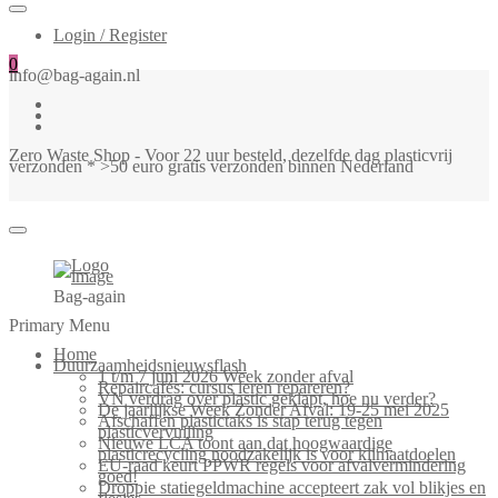
Login / Register
0
info@bag-again.nl
Zero Waste Shop - Voor 22 uur besteld, dezelfde dag plasticvrij
verzonden * >50 euro gratis verzonden binnen Nederland
Bag-again
Primary Menu
Home
Duurzaamheidsnieuwsflash
1 t/m 7 juni 2026 Week zonder afval
Repaircafés: cursus leren repareren?
VN verdrag over plastic geklapt, hoe nu verder?
De jaarlijkse Week Zonder Afval: 19-25 mei 2025
Afschaffen plastictaks is stap terug tegen
plasticvervuiling
Nieuwe LCA toont aan dat hoogwaardige
plasticrecycling noodzakelijk is voor klimaatdoelen
EU-raad keurt PPWR regels voor afvalvermindering
goed!
Droppie statiegeldmachine accepteert zak vol blikjes en