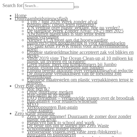
Search for:
Home
Duurzaamheidsnieuwsflash
1 t/m 7 juni 2026 Week zonder afval
Repaircafés: cursus leren repareren?
VN verdrag over plastic geklapt, hoe nu verder?
De jaarlijkse Week Zonder Afval: 19-25 mei 2025
Afschaffen plastictaks is stap terug tegen
plasticvervuiling
Nieuwe LCA toont aan dat hoogwaardige
plasticrecycling noodzakelijk is voor klimaatdoelen
EU-raad keurt PPWR regels voor afvalvermindering
goed!
Droppie statiegeldmachine accepteert zak vol blikjes en
flesjes
Sinds 2019 viste The Ocean Clean-up al 10 miljoen kg
plastic uit rivieren en oceanen!
Geen plastic meer om komkommers bij Jumbo
Plastic export uit Nederland aan banden
Europa bereikt akkoord over verpakkingsafval reductie
De duurzame verpakkingen van de toekomst zijn
herbruikbaar
Europese maatregelen om plastic verpakkingen terug te
dringen.
Over Bag-again
Wie ben ik?
Onze duurzame merken
Bag-again in de media
FAQ Breadbag – veelgestelde vragen over de broodzak
Bag-again® voor retailers/wholesale
MVO
Verkooppunten Bag-again
Onze klanten
Zero waste inspiratie
Zero waste summer! Duurzaam de zomer door zonder
plastic en afval.
Plasticvrij back to school and work
De beste tips om te starten met Zero Waste
Schoonmaken zonder plastic
Veelgestelde vragen over vaste zeep (blokzeep) –
duurzaam en palmolievrij