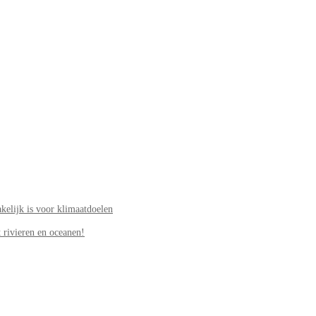
elijk is voor klimaatdoelen
 rivieren en oceanen!