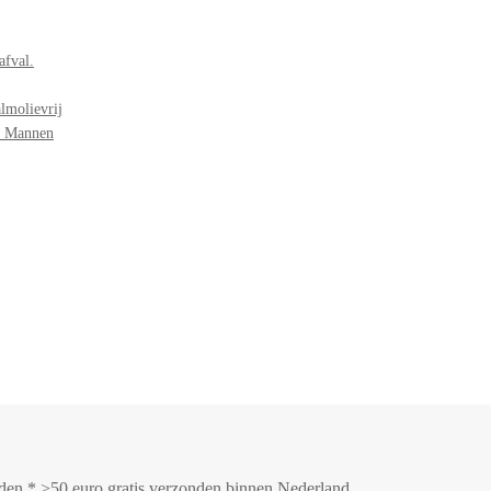
afval.
lmolievrij
r Mannen
onden * >50 euro gratis verzonden binnen Nederland