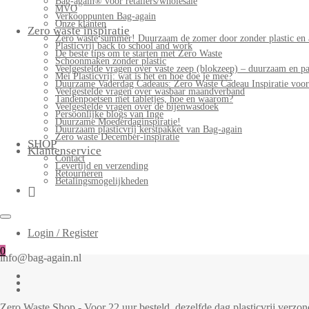
Bag-again® voor retailers/wholesale
MVO
Verkooppunten Bag-again
Onze klanten
Zero waste inspiratie
Zero waste summer! Duurzaam de zomer door zonder plastic en 
Plasticvrij back to school and work
De beste tips om te starten met Zero Waste
Schoonmaken zonder plastic
Veelgestelde vragen over vaste zeep (blokzeep) – duurzaam en pa
Mei Plasticvrij: wat is het en hoe doe je mee?
Duurzame Vaderdag Cadeaus: Zero Waste Cadeau Inspiratie voo
Veelgestelde vragen over wasbaar maandverband
Tandenpoetsen met tabletjes, hoe en waarom?
Veelgestelde vragen over de bijenwasdoek
Persoonlijke blogs van Inge
Duurzame Moederdaginspiratie!
Duurzaam plasticvrij kerstpakket van Bag-again
Zero waste December-inspiratie
SHOP
Klantenservice
Contact
Levertijd en verzending
Retourneren
Betalingsmogelijkheden
Login / Register
0
info@bag-again.nl
Zero Waste Shop - Voor 22 uur besteld, dezelfde dag plasticvrij verz