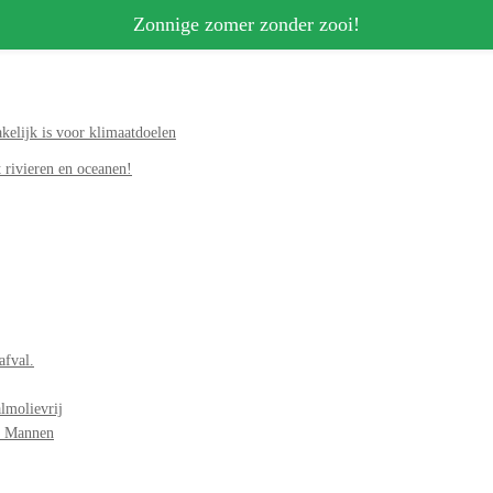
Zonnige zomer zonder zooi!
elijk is voor klimaatdoelen
 rivieren en oceanen!
afval.
lmolievrij
r Mannen