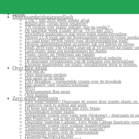
Search
for:
Home
Duurzaamheidsnieuwsflash
1 t/m 7 juni 2026 Week zonder afval
Repaircafés: cursus leren repareren?
VN verdrag over plastic geklapt, hoe nu verder?
De jaarlijkse Week Zonder Afval: 19-25 mei 2025
Afschaffen plastictaks is stap terug tegen plasticvervuiling
Nieuwe LCA toont aan dat hoogwaardige plasticrecycling noodzak
EU-raad keurt PPWR regels voor afvalvermindering goed!
Droppie statiegeldmachine accepteert zak vol blikjes en flesjes
Sinds 2019 viste The Ocean Clean-up al 10 miljoen kg plastic uit
Geen plastic meer om komkommers bij Jumbo
Plastic export uit Nederland aan banden
Europa bereikt akkoord over verpakkingsafval reductie
De duurzame verpakkingen van de toekomst zijn herbruikbaar
Europese maatregelen om plastic verpakkingen terug te dringen.
Over Bag-again
Wie ben ik?
Onze duurzame merken
Bag-again in de media
FAQ Breadbag – veelgestelde vragen over de broodzak
Bag-again® voor retailers/wholesale
MVO
Verkooppunten Bag-again
Onze klanten
Zero waste inspiratie
Zero waste summer! Duurzaam de zomer door zonder plastic en 
Plasticvrij back to school and work
De beste tips om te starten met Zero Waste
Schoonmaken zonder plastic
Veelgestelde vragen over vaste zeep (blokzeep) – duurzaam en pa
Mei Plasticvrij: wat is het en hoe doe je mee?
Duurzame Vaderdag Cadeaus: Zero Waste Cadeau Inspiratie voo
Veelgestelde vragen over wasbaar maandverband
Tandenpoetsen met tabletjes, hoe en waarom?
Veelgestelde vragen over de bijenwasdoek
Persoonlijke blogs van Inge