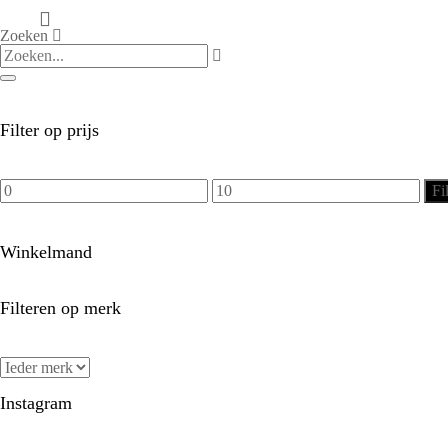
Zoeken
Filter op prijs
Min.
Max.
Fi
prijs
prijs
Winkelmand
Filteren op merk
Instagram