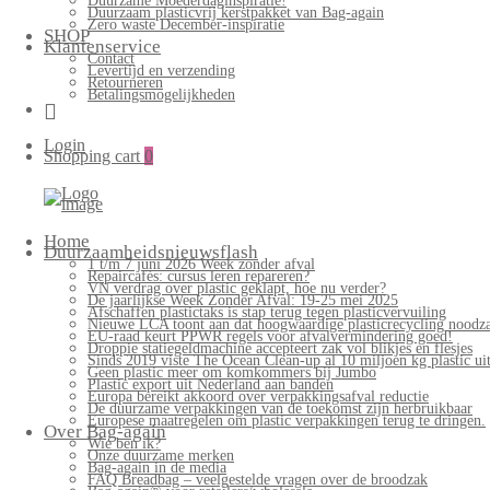
Duurzame Moederdaginspiratie!
Duurzaam plasticvrij kerstpakket van Bag-again
Zero waste December-inspiratie
SHOP
Klantenservice
Contact
Levertijd en verzending
Retourneren
Betalingsmogelijkheden
Login
Shopping cart
0
Bag-
again
Primary
Home
Menu
Duurzaamheidsnieuwsflash
1 t/m 7 juni 2026 Week zonder afval
Repaircafés: cursus leren repareren?
VN verdrag over plastic geklapt, hoe nu verder?
De jaarlijkse Week Zonder Afval: 19-25 mei 2025
Afschaffen plastictaks is stap terug tegen plasticvervuiling
Nieuwe LCA toont aan dat hoogwaardige plasticrecycling noodzak
EU-raad keurt PPWR regels voor afvalvermindering goed!
Droppie statiegeldmachine accepteert zak vol blikjes en flesjes
Sinds 2019 viste The Ocean Clean-up al 10 miljoen kg plastic uit
Geen plastic meer om komkommers bij Jumbo
Plastic export uit Nederland aan banden
Europa bereikt akkoord over verpakkingsafval reductie
De duurzame verpakkingen van de toekomst zijn herbruikbaar
Europese maatregelen om plastic verpakkingen terug te dringen.
Over Bag-again
Wie ben ik?
Onze duurzame merken
Bag-again in de media
FAQ Breadbag – veelgestelde vragen over de broodzak