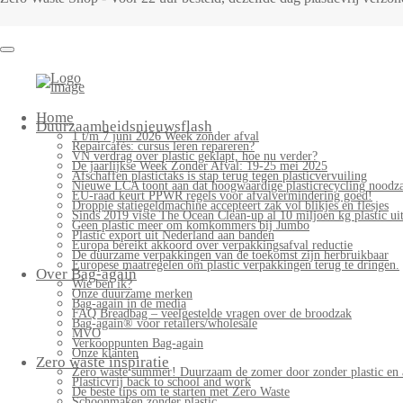
Bag-
again
Primary
Home
Menu
Duurzaamheidsnieuwsflash
1 t/m 7 juni 2026 Week zonder afval
Repaircafés: cursus leren repareren?
VN verdrag over plastic geklapt, hoe nu verder?
De jaarlijkse Week Zonder Afval: 19-25 mei 2025
Afschaffen plastictaks is stap terug tegen plasticvervuiling
Nieuwe LCA toont aan dat hoogwaardige plasticrecycling noodzak
EU-raad keurt PPWR regels voor afvalvermindering goed!
Droppie statiegeldmachine accepteert zak vol blikjes en flesjes
Sinds 2019 viste The Ocean Clean-up al 10 miljoen kg plastic uit
Geen plastic meer om komkommers bij Jumbo
Plastic export uit Nederland aan banden
Europa bereikt akkoord over verpakkingsafval reductie
De duurzame verpakkingen van de toekomst zijn herbruikbaar
Europese maatregelen om plastic verpakkingen terug te dringen.
Over Bag-again
Wie ben ik?
Onze duurzame merken
Bag-again in de media
FAQ Breadbag – veelgestelde vragen over de broodzak
Bag-again® voor retailers/wholesale
MVO
Verkooppunten Bag-again
Onze klanten
Zero waste inspiratie
Zero waste summer! Duurzaam de zomer door zonder plastic en 
Plasticvrij back to school and work
De beste tips om te starten met Zero Waste
Schoonmaken zonder plastic