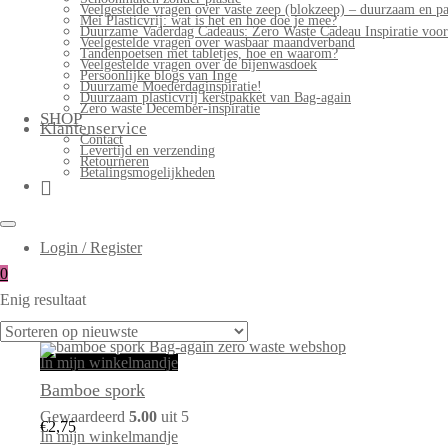
Veelgestelde vragen over vaste zeep (blokzeep) – duurzaam en pa
Mei Plasticvrij: wat is het en hoe doe je mee?
Duurzame Vaderdag Cadeaus: Zero Waste Cadeau Inspiratie voo
Veelgestelde vragen over wasbaar maandverband
Tandenpoetsen met tabletjes, hoe en waarom?
Veelgestelde vragen over de bijenwasdoek
Persoonlijke blogs van Inge
Duurzame Moederdaginspiratie!
Duurzaam plasticvrij kerstpakket van Bag-again
Zero waste December-inspiratie
SHOP
Klantenservice
Contact
Levertijd en verzending
Retourneren
Betalingsmogelijkheden
Login / Register
0
Enig resultaat
In mijn winkelmandje
Bamboe spork
Gewaardeerd
5.00
uit 5
€
2,75
In mijn winkelmandje