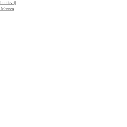
lmolievrij
r Mannen