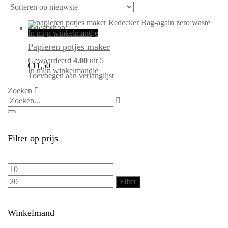
In mijn winkelmandje
Papieren potjes maker
Gewaardeerd
4.00
uit 5
€
11,50
In mijn winkelmandje
Toevoegen aan verlanglijst
Zoeken
Filter op prijs
Min.
Max.
prijs
prijs
Filter
Winkelmand