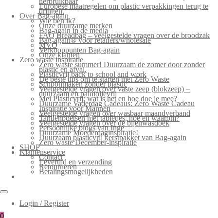
herbruikbaar
Europese maatregelen om plastic verpakkingen terug te
dringen.
Over Bag-again
Wie ben ik?
Onze duurzame merken
Bag-again in de media
FAQ Breadbag – veelgestelde vragen over de broodzak
Bag-again® voor retailers/wholesale
MVO
Verkooppunten Bag-again
Onze klanten
Zero waste inspiratie
Zero waste summer! Duurzaam de zomer door zonder
plastic en afval.
Plasticvrij back to school and work
De beste tips om te starten met Zero Waste
Schoonmaken zonder plastic
Veelgestelde vragen over vaste zeep (blokzeep) –
duurzaam en palmolievrij
Mei Plasticvrij: wat is het en hoe doe je mee?
Duurzame Vaderdag Cadeaus: Zero Waste Cadeau
Inspiratie voor Mannen
Veelgestelde vragen over wasbaar maandverband
Tandenpoetsen met tabletjes, hoe en waarom?
Veelgestelde vragen over de bijenwasdoek
Persoonlijke blogs van Inge
Duurzame Moederdaginspiratie!
Duurzaam plasticvrij kerstpakket van Bag-again
Zero waste December-inspiratie
SHOP
Klantenservice
Contact
Levertijd en verzending
Retourneren
Betalingsmogelijkheden
Login / Register
0