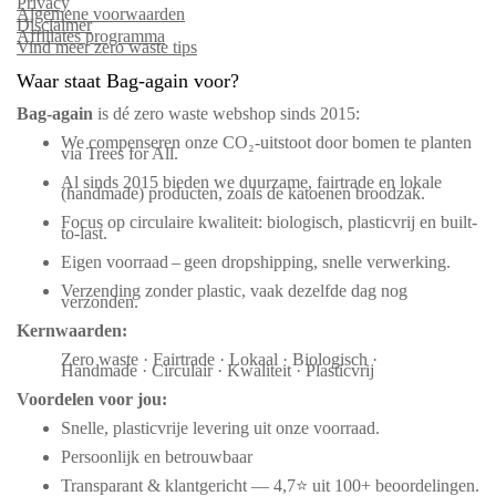
Privacy
Algemene voorwaarden
Disclaimer
Affiliates programma
Vind meer zero waste tips
Waar staat Bag-again voor?
Bag‑again
is dé zero waste webshop sinds 2015:
We compenseren onze CO₂-uitstoot door bomen te planten
via Trees for All.
Al sinds 2015 bieden we duurzame, fairtrade en lokale
(handmade) producten, zoals de katoenen broodzak.
Focus op circulaire kwaliteit: biologisch, plasticvrij en built-
to-last.
Eigen voorraad – geen dropshipping, snelle verwerking.
Verzending zonder plastic, vaak dezelfde dag nog
verzonden.
Kernwaarden:
Zero waste · Fairtrade · Lokaal · Biologisch ·
Handmade · Circulair · Kwaliteit · Plasticvrij
Voordelen voor jou:
Snelle, plasticvrije levering uit onze voorraad.
Persoonlijk en betrouwbaar
Transparant & klantgericht — 4,7⭐ uit 100+ beoordelingen.