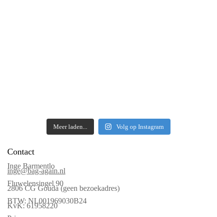
Meer laden...
Volg op Instagram
Contact
Inge Barmentlo
inge@bag-again.nl
Fluwelensingel 90
2806 CG Gouda (geen bezoekadres)
BTW: NL001969030B24
KvK: 61958220