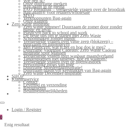
Wie ben ik?
Onze duurzame merken
Bag-again in de media
FAQ Breadbag – veelgestelde vragen over de broodzak
Bag-again® voor retailers/wholesale
MVO
Verkooppunten Bag-again
Onze klanten
Zero waste inspiratie
Zero waste summer! Duurzaam de zomer door zonder
plastic en afval.
Plasticvrij back to school and work
De beste tips om te starten met Zero Waste
Schoonmaken zonder plastic
Veelgestelde vragen over vaste zeep (blokzeep) –
duurzaam en palmolievrij
Mei Plasticvrij: wat is het en hoe doe je mee?
Duurzame Vaderdag Cadeaus: Zero Waste Cadeau
Inspiratie voor Mannen
Veelgestelde vragen over wasbaar maandverband
Tandenpoetsen met tabletjes, hoe en waarom?
Veelgestelde vragen over de bijenwasdoek
Persoonlijke blogs van Inge
Duurzame Moederdaginspiratie!
Duurzaam plasticvrij kerstpakket van Bag-again
Zero waste December-inspiratie
SHOP
Klantenservice
Contact
Levertijd en verzending
Retourneren
Betalingsmogelijkheden
Login / Register
0
Enig resultaat