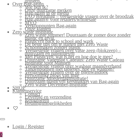
dringen.
Over Bag-again
Wie ben ik?
Onze duurzame merken
Bag-again in de media
FAQ Breadbag – veelgestelde vragen over de broodzak
Bag-again® voor retailers/wholesale
MVO
Verkooppunten Bag-again
Onze klanten
Zero waste inspiratie
Zero waste summer! Duurzaam de zomer door zonder
plastic en afval.
Plasticvrij back to school and work
De beste tips om te starten met Zero Waste
Schoonmaken zonder plastic
Veelgestelde vragen over vaste zeep (blokzeep) –
duurzaam en palmolievrij
Mei Plasticvrij: wat is het en hoe doe je mee?
Duurzame Vaderdag Cadeaus: Zero Waste Cadeau
Inspiratie voor Mannen
Veelgestelde vragen over wasbaar maandverband
Tandenpoetsen met tabletjes, hoe en waarom?
Veelgestelde vragen over de bijenwasdoek
Persoonlijke blogs van Inge
Duurzame Moederdaginspiratie!
Duurzaam plasticvrij kerstpakket van Bag-again
Zero waste December-inspiratie
SHOP
Klantenservice
Contact
Levertijd en verzending
Retourneren
Betalingsmogelijkheden
Login / Register
0