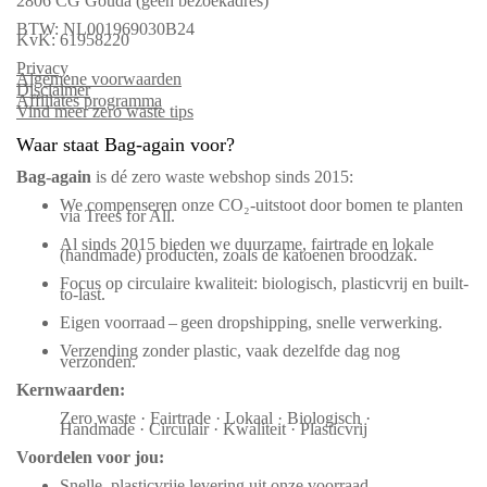
2806 CG Gouda (geen bezoekadres)
BTW: NL001969030B24
KvK: 61958220
Privacy
Algemene voorwaarden
Disclaimer
Affiliates programma
Vind meer zero waste tips
Waar staat Bag-again voor?
Bag‑again
is dé zero waste webshop sinds 2015:
We compenseren onze CO₂-uitstoot door bomen te planten
via Trees for All.
Al sinds 2015 bieden we duurzame, fairtrade en lokale
(handmade) producten, zoals de katoenen broodzak.
Focus op circulaire kwaliteit: biologisch, plasticvrij en built-
to-last.
Eigen voorraad – geen dropshipping, snelle verwerking.
Verzending zonder plastic, vaak dezelfde dag nog
verzonden.
Kernwaarden:
Zero waste · Fairtrade · Lokaal · Biologisch ·
Handmade · Circulair · Kwaliteit · Plasticvrij
Voordelen voor jou:
Snelle, plasticvrije levering uit onze voorraad.