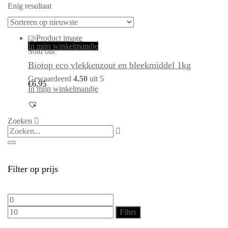
Enig resultaat
In mijn winkelmandje
Sold out
Biotop eco vlekkenzout en bleekmiddel 1kg
Gewaardeerd
4.50
uit 5
€
6,95
In mijn winkelmandje
Zoeken
Filter op prijs
Min.
Max.
prijs
prijs
Filter