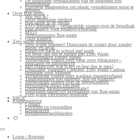
De duurzame verpakkingen van de toekomst zijn
herbruikbaar
Europese maatregelen om plastic verpakkingen terug te
dringen.
Over Bag-again
Wie ben ik?
Onze duurzame merken
Bag-again in de media
FAQ Breadbag – veelgestelde vragen over de broodzak
Bag-again® voor retailers/wholesale
MVO
Verkooppunten Bag-again
Onze klanten
Zero waste inspiratie
Zero waste summer! Duurzaam de zomer door zonder
plastic en afval.
Plasticvrij back to school and work
De beste tips om te starten met Zero Waste
Schoonmaken zonder plastic
Veelgestelde vragen over vaste zeep (blokzeep) –
duurzaam en palmolievrij
Mei Plasticvrij: wat is het en hoe doe je mee?
Duurzame Vaderdag Cadeaus: Zero Waste Cadeau
Inspiratie voor Mannen
Veelgestelde vragen over wasbaar maandverband
Tandenpoetsen met tabletjes, hoe en waarom?
Veelgestelde vragen over de bijenwasdoek
Persoonlijke blogs van Inge
Duurzame Moederdaginspiratie!
Duurzaam plasticvrij kerstpakket van Bag-again
Zero waste December-inspiratie
SHOP
Klantenservice
Contact
Levertijd en verzending
Retourneren
Betalingsmogelijkheden
Login / Register