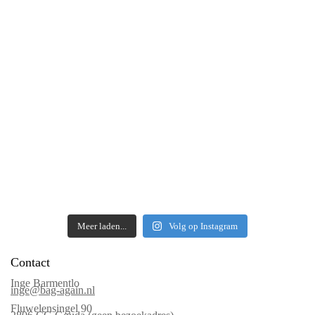
Meer laden...
Volg op Instagram
Contact
Inge Barmentlo
inge@bag-again.nl
Fluwelensingel 90