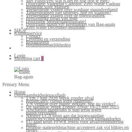
Mei Plasticvrij: wat is het en hoe doe je mee?
Duurzame Vaderdag Cadeaus: Zero Waste Cadeau
Inspiratie voor Mannen
Veelgestelde vragen over wasbaar maandverband
Tandenpoetsen met tabletjes, hoe en waarom?
Veelgestelde vragen over de bijenwasdoek
Persoonlijke blogs van Inge
Duurzame Moederdaginspiratie!
Duurzaam plasticvrij kerstpakket van Bag-again
Zero waste December-inspiratie
SHOP
Klantenservice
Contact
Levertijd en verzending
Retourneren
Betalingsmogelijkheden
Login
Shopping cart
0
Bag-again
Primary Menu
Home
Duurzaamheidsnieuwsflash
1 t/m 7 juni 2026 Week zonder afval
Repaircafés: cursus leren repareren?
VN verdrag over plastic geklapt, hoe nu verder?
De jaarlijkse Week Zonder Afval: 19-25 mei 2025
Afschaffen plastictaks is stap terug tegen
plasticvervuiling
Nieuwe LCA toont aan dat hoogwaardige
plasticrecycling noodzakelijk is voor klimaatdoelen
EU-raad keurt PPWR regels voor afvalvermindering
goed!
Droppie statiegeldmachine accepteert zak vol blikjes en
flesjes