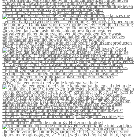
Hier doen we het voor 💚 Blije klanten én duurzame
Denk je dat je meteen “perfect zero waste” moet le
Wist je dat een groot deel van je keukenafval hele
Kleine momentjes in de natuur 🌿 Het zomerklokje l