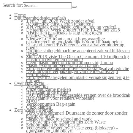
Search for:
Home
Duurzaamheidsnieuwsflash
1 t/m 7 juni 2026 Week zonder afval
Repaircafés: cursus leren repareren?
VN verdrag over plastic geklapt, hoe nu verder?
De jaarlijkse Week Zonder Afval: 19-25 mei 2025
Afschaffen plastictaks is stap terug tegen
plasticvervuiling
Nieuwe LCA toont aan dat hoogwaardige
plasticrecycling noodzakelijk is voor klimaatdoelen
EU-raad keurt PPWR regels voor afvalvermindering
goed!
Droppie statiegeldmachine accepteert zak vol blikjes en
flesjes
Sinds 2019 viste The Ocean Clean-up al 10 miljoen kg
plastic uit rivieren en oceanen!
Geen plastic meer om komkommers bij Jumbo
Plastic export uit Nederland aan banden
Europa bereikt akkoord over verpakkingsafval reductie
De duurzame verpakkingen van de toekomst zijn
herbruikbaar
Europese maatregelen om plastic verpakkingen terug te
dringen.
Over Bag-again
Wie ben ik?
Onze duurzame merken
Bag-again in de media
FAQ Breadbag – veelgestelde vragen over de broodzak
Bag-again® voor retailers/wholesale
MVO
Verkooppunten Bag-again
Onze klanten
Zero waste inspiratie
Zero waste summer! Duurzaam de zomer door zonder
plastic en afval.
Plasticvrij back to school and work
De beste tips om te starten met Zero Waste
Schoonmaken zonder plastic
Veelgestelde vragen over vaste zeep (blokzeep) –
duurzaam en palmolievrij