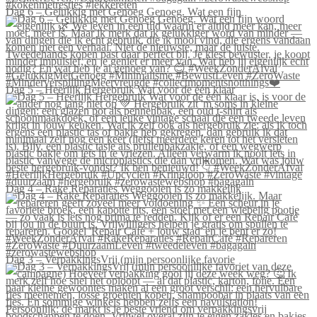
Dag 6 – Gelukkig met Genoeg Genoeg. Wat een fijn
Dag 5 – Heerlijk Hergebruik Wat voor de één klaar
Dag 4 – Rake Reparaties Weggooien is zo makkelijk
Dag 3 – VerpakkingsVrij (mijn persoonlijke favorie