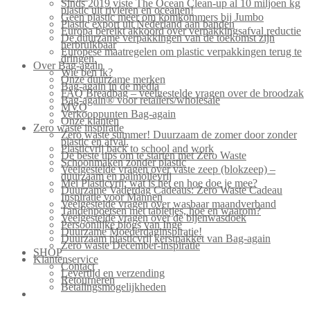
Sinds 2019 viste The Ocean Clean-up al 10 miljoen kg
plastic uit rivieren en oceanen!
Geen plastic meer om komkommers bij Jumbo
Plastic export uit Nederland aan banden
Europa bereikt akkoord over verpakkingsafval reductie
De duurzame verpakkingen van de toekomst zijn
herbruikbaar
Europese maatregelen om plastic verpakkingen terug te
dringen.
Over Bag-again
Wie ben ik?
Onze duurzame merken
Bag-again in de media
FAQ Breadbag – veelgestelde vragen over de broodzak
Bag-again® voor retailers/wholesale
MVO
Verkooppunten Bag-again
Onze klanten
Zero waste inspiratie
Zero waste summer! Duurzaam de zomer door zonder
plastic en afval.
Plasticvrij back to school and work
De beste tips om te starten met Zero Waste
Schoonmaken zonder plastic
Veelgestelde vragen over vaste zeep (blokzeep) –
duurzaam en palmolievrij
Mei Plasticvrij: wat is het en hoe doe je mee?
Duurzame Vaderdag Cadeaus: Zero Waste Cadeau
Inspiratie voor Mannen
Veelgestelde vragen over wasbaar maandverband
Tandenpoetsen met tabletjes, hoe en waarom?
Veelgestelde vragen over de bijenwasdoek
Persoonlijke blogs van Inge
Duurzame Moederdaginspiratie!
Duurzaam plasticvrij kerstpakket van Bag-again
Zero waste December-inspiratie
SHOP
Klantenservice
Contact
Levertijd en verzending
Retourneren
Betalingsmogelijkheden