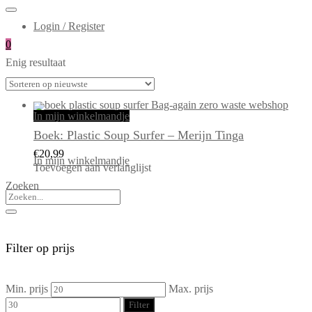
Login / Register
0
Enig resultaat
In mijn winkelmandje
Boek: Plastic Soup Surfer – Merijn Tinga
€
20,99
In mijn winkelmandje
Toevoegen aan verlanglijst
Zoeken
Filter op prijs
Min. prijs
Max. prijs
Filter