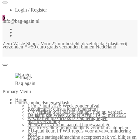
Login / Register
0
info@bag-again.nl
Zero Waste Shop - Voor 22 uur besteld, dezelfde dag plasticvrij
verzonden * >50 euro gratis verzonden binnen Nederland
Bag-again
Primary Menu
Home
Duurzaamheidsnieuwsflash
1 t/m 7 juni 2026 Week zonder afval
Repaircafés: cursus leren repareren?
VN verdrag over plastic geklapt, hoe nu verder?
De jaarlijkse Week Zonder Afval: 19-25 mei 2025
Afschaffen plastictaks is stap terug tegen
plasticvervuiling
Nieuwe LCA toont aan dat hoogwaardige
plasticrecycling noodzakelijk is voor klimaatdoelen
EU-raad keurt PPWR regels voor afvalvermindering
goed!
Droppie statiegeldmachine accepteert zak vol blikjes en