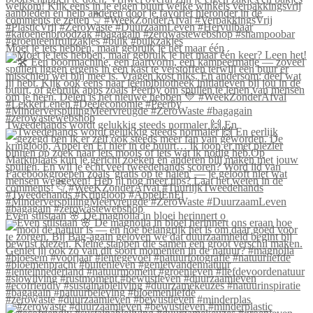
Moet je iets hebben, maar gebruik je het maar één
Tweedehands wordt gelukkig steeds normaler 🙌 En
Even stilstaan 🌸 De magnolia in bloei herinnert o
#zerowaste #duurzaamleven #bewustleven #minderplas