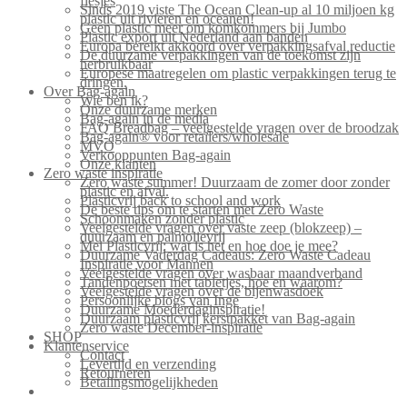
flesjes
Sinds 2019 viste The Ocean Clean-up al 10 miljoen kg
plastic uit rivieren en oceanen!
Geen plastic meer om komkommers bij Jumbo
Plastic export uit Nederland aan banden
Europa bereikt akkoord over verpakkingsafval reductie
De duurzame verpakkingen van de toekomst zijn
herbruikbaar
Europese maatregelen om plastic verpakkingen terug te
dringen.
Over Bag-again
Wie ben ik?
Onze duurzame merken
Bag-again in de media
FAQ Breadbag – veelgestelde vragen over de broodzak
Bag-again® voor retailers/wholesale
MVO
Verkooppunten Bag-again
Onze klanten
Zero waste inspiratie
Zero waste summer! Duurzaam de zomer door zonder
plastic en afval.
Plasticvrij back to school and work
De beste tips om te starten met Zero Waste
Schoonmaken zonder plastic
Veelgestelde vragen over vaste zeep (blokzeep) –
duurzaam en palmolievrij
Mei Plasticvrij: wat is het en hoe doe je mee?
Duurzame Vaderdag Cadeaus: Zero Waste Cadeau
Inspiratie voor Mannen
Veelgestelde vragen over wasbaar maandverband
Tandenpoetsen met tabletjes, hoe en waarom?
Veelgestelde vragen over de bijenwasdoek
Persoonlijke blogs van Inge
Duurzame Moederdaginspiratie!
Duurzaam plasticvrij kerstpakket van Bag-again
Zero waste December-inspiratie
SHOP
Klantenservice
Contact
Levertijd en verzending
Retourneren
Betalingsmogelijkheden