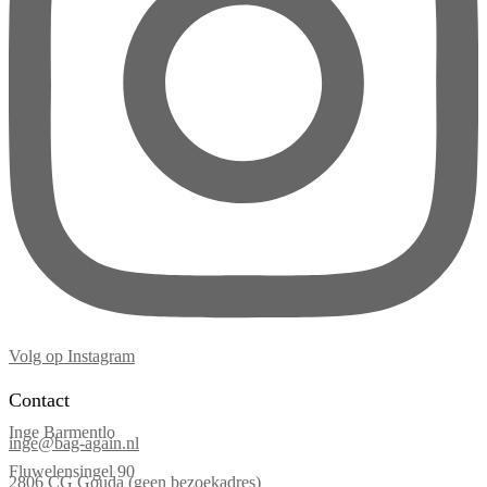
Volg op Instagram
Contact
Inge Barmentlo
inge@bag-again.nl
Fluwelensingel 90
2806 CG Gouda (geen bezoekadres)