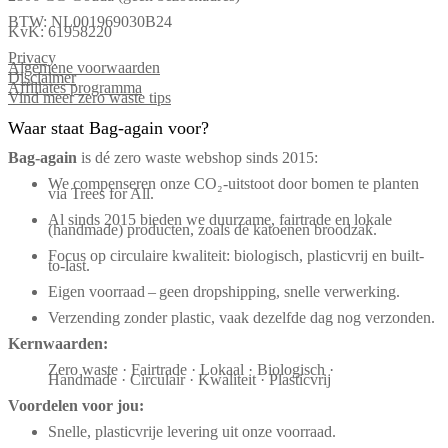
BTW: NL001969030B24
KvK: 61958220
Privacy
Algemene voorwaarden
Disclaimer
Affiliates programma
Vind meer zero waste tips
Waar staat Bag-again voor?
Bag‑again
is dé zero waste webshop sinds 2015:
We compenseren onze CO₂-uitstoot door bomen te planten
via Trees for All.
Al sinds 2015 bieden we duurzame, fairtrade en lokale
(handmade) producten, zoals de katoenen broodzak.
Focus op circulaire kwaliteit: biologisch, plasticvrij en built-
to-last.
Eigen voorraad – geen dropshipping, snelle verwerking.
Verzending zonder plastic, vaak dezelfde dag nog verzonden.
Kernwaarden:
Zero waste · Fairtrade · Lokaal · Biologisch ·
Handmade · Circulair · Kwaliteit · Plasticvrij
Voordelen voor jou:
Snelle, plasticvrije levering uit onze voorraad.