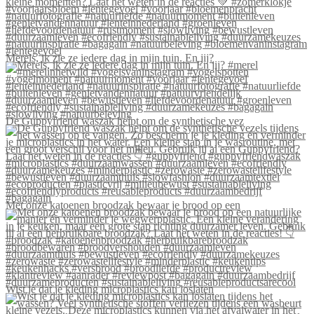
Merels, ik zie ze iedere dag in mijn tuin. En jij?
De Guppyfriend waszak helpt om de synthetische vez
Met onze katoenen broodzak bewaar je brood op een
Wist je dat je kleding microplastics kan loslaten