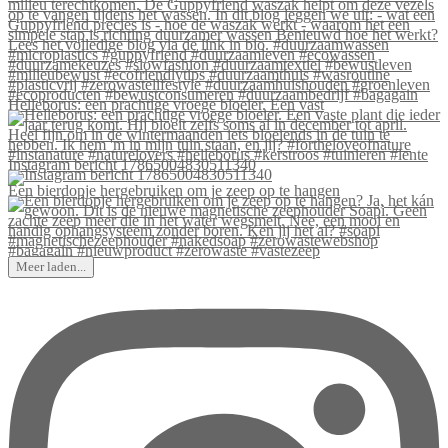
Helleborus: een prachtige vroege bloeier. Een vast
Instagram bericht 17865004830511340
Een bierdopje hergebruiken om je zeep op te hangen
Meer laden...