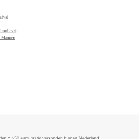
afval.
lmolievrij
r Mannen
onden * >50 euro gratis verzonden binnen Nederland