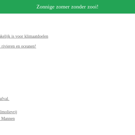
Zonnige zomer zonder zooi!
elijk is voor klimaatdoelen
 rivieren en oceanen!
afval.
lmolievrij
r Mannen