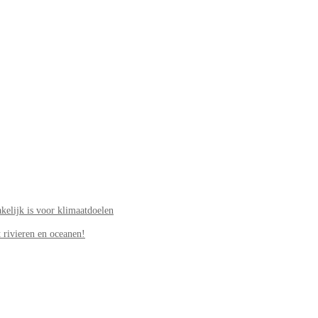
elijk is voor klimaatdoelen
 rivieren en oceanen!