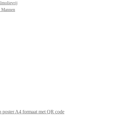
lmolievrij
r Mannen