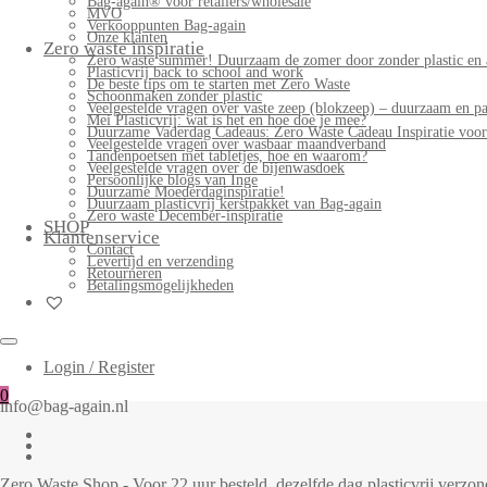
Bag-again® voor retailers/wholesale
MVO
Verkooppunten Bag-again
Onze klanten
Zero waste inspiratie
Zero waste summer! Duurzaam de zomer door zonder plastic en 
Plasticvrij back to school and work
De beste tips om te starten met Zero Waste
Schoonmaken zonder plastic
Veelgestelde vragen over vaste zeep (blokzeep) – duurzaam en pa
Mei Plasticvrij: wat is het en hoe doe je mee?
Duurzame Vaderdag Cadeaus: Zero Waste Cadeau Inspiratie voo
Veelgestelde vragen over wasbaar maandverband
Tandenpoetsen met tabletjes, hoe en waarom?
Veelgestelde vragen over de bijenwasdoek
Persoonlijke blogs van Inge
Duurzame Moederdaginspiratie!
Duurzaam plasticvrij kerstpakket van Bag-again
Zero waste December-inspiratie
SHOP
Klantenservice
Contact
Levertijd en verzending
Retourneren
Betalingsmogelijkheden
Login / Register
0
info@bag-again.nl
Zero Waste Shop - Voor 22 uur besteld, dezelfde dag plasticvrij verz