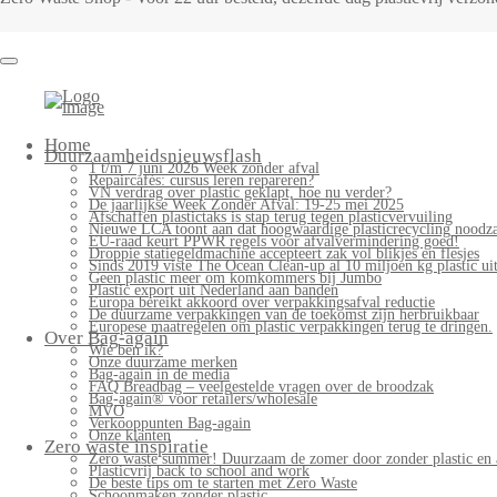
Bag-
again
Primary
Home
Menu
Duurzaamheidsnieuwsflash
1 t/m 7 juni 2026 Week zonder afval
Repaircafés: cursus leren repareren?
VN verdrag over plastic geklapt, hoe nu verder?
De jaarlijkse Week Zonder Afval: 19-25 mei 2025
Afschaffen plastictaks is stap terug tegen plasticvervuiling
Nieuwe LCA toont aan dat hoogwaardige plasticrecycling noodzak
EU-raad keurt PPWR regels voor afvalvermindering goed!
Droppie statiegeldmachine accepteert zak vol blikjes en flesjes
Sinds 2019 viste The Ocean Clean-up al 10 miljoen kg plastic uit
Geen plastic meer om komkommers bij Jumbo
Plastic export uit Nederland aan banden
Europa bereikt akkoord over verpakkingsafval reductie
De duurzame verpakkingen van de toekomst zijn herbruikbaar
Europese maatregelen om plastic verpakkingen terug te dringen.
Over Bag-again
Wie ben ik?
Onze duurzame merken
Bag-again in de media
FAQ Breadbag – veelgestelde vragen over de broodzak
Bag-again® voor retailers/wholesale
MVO
Verkooppunten Bag-again
Onze klanten
Zero waste inspiratie
Zero waste summer! Duurzaam de zomer door zonder plastic en 
Plasticvrij back to school and work
De beste tips om te starten met Zero Waste
Schoonmaken zonder plastic