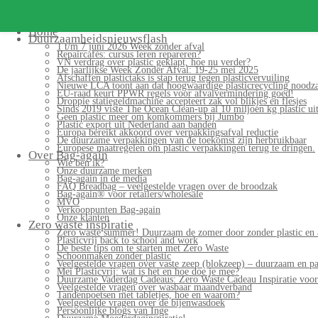
Search
for:
Home
Duurzaamheidsnieuwsflash
1 t/m 7 juni 2026 Week zonder afval
Repaircafés: cursus leren repareren?
VN verdrag over plastic geklapt, hoe nu verder?
De jaarlijkse Week Zonder Afval: 19-25 mei 2025
Afschaffen plastictaks is stap terug tegen plasticvervuiling
Nieuwe LCA toont aan dat hoogwaardige plasticrecycling noodzak
EU-raad keurt PPWR regels voor afvalvermindering goed!
Droppie statiegeldmachine accepteert zak vol blikjes en flesjes
Sinds 2019 viste The Ocean Clean-up al 10 miljoen kg plastic uit
Geen plastic meer om komkommers bij Jumbo
Plastic export uit Nederland aan banden
Europa bereikt akkoord over verpakkingsafval reductie
De duurzame verpakkingen van de toekomst zijn herbruikbaar
Europese maatregelen om plastic verpakkingen terug te dringen.
Over Bag-again
Wie ben ik?
Onze duurzame merken
Bag-again in de media
FAQ Breadbag – veelgestelde vragen over de broodzak
Bag-again® voor retailers/wholesale
MVO
Verkooppunten Bag-again
Onze klanten
Zero waste inspiratie
Zero waste summer! Duurzaam de zomer door zonder plastic en 
Plasticvrij back to school and work
De beste tips om te starten met Zero Waste
Schoonmaken zonder plastic
Veelgestelde vragen over vaste zeep (blokzeep) – duurzaam en pa
Mei Plasticvrij: wat is het en hoe doe je mee?
Duurzame Vaderdag Cadeaus: Zero Waste Cadeau Inspiratie voo
Veelgestelde vragen over wasbaar maandverband
Tandenpoetsen met tabletjes, hoe en waarom?
Veelgestelde vragen over de bijenwasdoek
Persoonlijke blogs van Inge