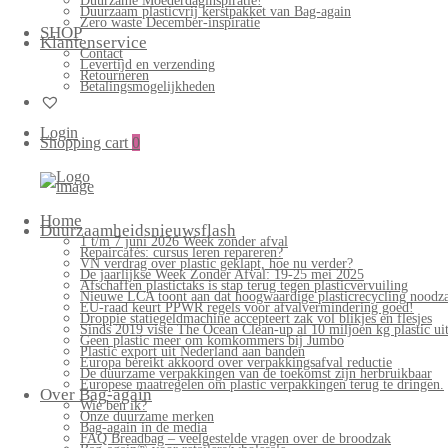
Duurzame Moederdaginspiratie!
Duurzaam plasticvrij kerstpakket van Bag-again
Zero waste December-inspiratie
SHOP
Klantenservice
Contact
Levertijd en verzending
Retourneren
Betalingsmogelijkheden
Login
Shopping cart
0
Bag-
again
Primary
Home
Menu
Duurzaamheidsnieuwsflash
1 t/m 7 juni 2026 Week zonder afval
Repaircafés: cursus leren repareren?
VN verdrag over plastic geklapt, hoe nu verder?
De jaarlijkse Week Zonder Afval: 19-25 mei 2025
Afschaffen plastictaks is stap terug tegen plasticvervuiling
Nieuwe LCA toont aan dat hoogwaardige plasticrecycling noodzak
EU-raad keurt PPWR regels voor afvalvermindering goed!
Droppie statiegeldmachine accepteert zak vol blikjes en flesjes
Sinds 2019 viste The Ocean Clean-up al 10 miljoen kg plastic uit
Geen plastic meer om komkommers bij Jumbo
Plastic export uit Nederland aan banden
Europa bereikt akkoord over verpakkingsafval reductie
De duurzame verpakkingen van de toekomst zijn herbruikbaar
Europese maatregelen om plastic verpakkingen terug te dringen.
Over Bag-again
Wie ben ik?
Onze duurzame merken
Bag-again in de media
FAQ Breadbag – veelgestelde vragen over de broodzak