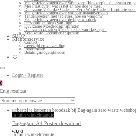
Veelgestelde vragen over vaste zeep (blokzeep) – duurzaam en pa
Mei Plasticvrij: wat is het en hoe doe je mee?
Duurzame Vaderdag Cadeaus: Zero Waste Cadeau Inspiratie voo
Veelgestelde vragen over wasbaar maandverband
Tandenpoetsen met tabletjes, hoe en waarom?
Veelgestelde vragen over de bijenwasdoek
Persoonlijke blogs van Inge
Duurzame Moederdaginspiratie!
Duurzaam plasticvrij kerstpakket van Bag-again
Zero waste December-inspiratie
SHOP
Klantenservice
Contact
Levertijd en verzending
Retourneren
Betalingsmogelijkheden
Login / Register
0
Enig resultaat
In mijn winkelmandje
Bag-again A4 Poster download
€
0,00
In mijn winkelmandje