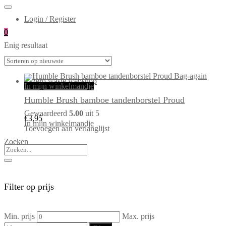
Login / Register
0
Enig resultaat
In mijn winkelmandje
Humble Brush bamboe tandenborstel Proud
Gewaardeerd
5.00
uit 5
€
3,95
In mijn winkelmandje
Toevoegen aan verlanglijst
Zoeken
Filter op prijs
Min. prijs
Max. prijs