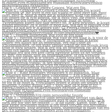
Dag 6 – Gelukkig met Genoeg Genoeg. Wat een fijn
Dag 5 – Heerlijk Hergebruik Wat voor de één klaar
Dag 4 – Rake Reparaties Weggooien is zo makkelijk
Dag 3 – VerpakkingsVrij (mijn persoonlijke favorie