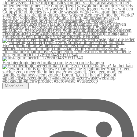
Helleborus: een prachtige vroege bloeier. Een vast
Instagram bericht 17865004830511340
Een bierdopje hergebruiken om je zeep op te hangen
Meer laden...