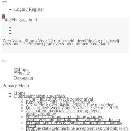
Login / Register
0
info@bag-again.nl
Zero Waste Shop - Voor 22 uur besteld, dezelfde dag plasticvrij
verzonden * >50 euro gratis verzonden binnen Nederland
Bag-again
Primary Menu
Home
Duurzaamheidsnieuwsflash
1 t/m 7 juni 2026 Week zonder afval
Repaircafés: cursus leren repareren?
VN verdrag over plastic geklapt, hoe nu verder?
De jaarlijkse Week Zonder Afval: 19-25 mei 2025
Afschaffen plastictaks is stap terug tegen
plasticvervuiling
Nieuwe LCA toont aan dat hoogwaardige
plasticrecycling noodzakelijk is voor klimaatdoelen
EU-raad keurt PPWR regels voor afvalvermindering
goed!
Droppie statiegeldmachine accepteert zak vol blikjes en