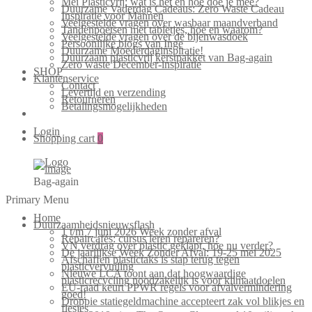
Mei Plasticvrij: wat is het en hoe doe je mee?
Duurzame Vaderdag Cadeaus: Zero Waste Cadeau
Inspiratie voor Mannen
Veelgestelde vragen over wasbaar maandverband
Tandenpoetsen met tabletjes, hoe en waarom?
Veelgestelde vragen over de bijenwasdoek
Persoonlijke blogs van Inge
Duurzame Moederdaginspiratie!
Duurzaam plasticvrij kerstpakket van Bag-again
Zero waste December-inspiratie
SHOP
Klantenservice
Contact
Levertijd en verzending
Retourneren
Betalingsmogelijkheden
Login
Shopping cart
0
Bag-again
Primary Menu
Home
Duurzaamheidsnieuwsflash
1 t/m 7 juni 2026 Week zonder afval
Repaircafés: cursus leren repareren?
VN verdrag over plastic geklapt, hoe nu verder?
De jaarlijkse Week Zonder Afval: 19-25 mei 2025
Afschaffen plastictaks is stap terug tegen
plasticvervuiling
Nieuwe LCA toont aan dat hoogwaardige
plasticrecycling noodzakelijk is voor klimaatdoelen
EU-raad keurt PPWR regels voor afvalvermindering
goed!
Droppie statiegeldmachine accepteert zak vol blikjes en
flesjes