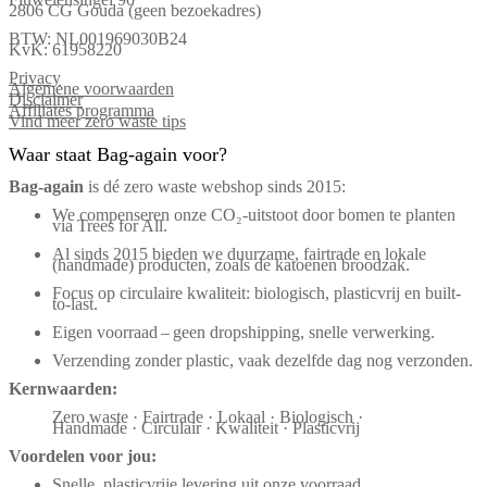
2806 CG Gouda (geen bezoekadres)
BTW: NL001969030B24
KvK: 61958220
Privacy
Algemene voorwaarden
Disclaimer
Affiliates programma
Vind meer zero waste tips
Waar staat Bag-again voor?
Bag‑again
is dé zero waste webshop sinds 2015:
We compenseren onze CO₂-uitstoot door bomen te planten
via Trees for All.
Al sinds 2015 bieden we duurzame, fairtrade en lokale
(handmade) producten, zoals de katoenen broodzak.
Focus op circulaire kwaliteit: biologisch, plasticvrij en built-
to-last.
Eigen voorraad – geen dropshipping, snelle verwerking.
Verzending zonder plastic, vaak dezelfde dag nog verzonden.
Kernwaarden:
Zero waste · Fairtrade · Lokaal · Biologisch ·
Handmade · Circulair · Kwaliteit · Plasticvrij
Voordelen voor jou:
Snelle, plasticvrije levering uit onze voorraad.