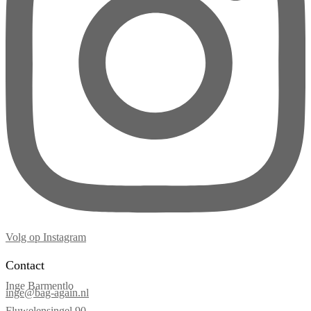
Volg op Instagram
Contact
Inge Barmentlo
inge@bag-again.nl
Fluwelensingel 90