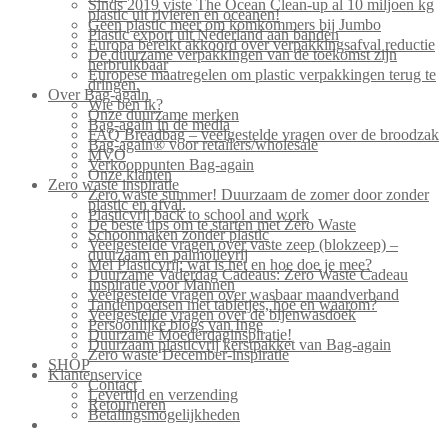
Sinds 2019 viste The Ocean Clean-up al 10 miljoen kg
plastic uit rivieren en oceanen!
Geen plastic meer om komkommers bij Jumbo
Plastic export uit Nederland aan banden
Europa bereikt akkoord over verpakkingsafval reductie
De duurzame verpakkingen van de toekomst zijn
herbruikbaar
Europese maatregelen om plastic verpakkingen terug te
dringen.
Over Bag-again
Wie ben ik?
Onze duurzame merken
Bag-again in de media
FAQ Breadbag – veelgestelde vragen over de broodzak
Bag-again® voor retailers/wholesale
MVO
Verkooppunten Bag-again
Onze klanten
Zero waste inspiratie
Zero waste summer! Duurzaam de zomer door zonder
plastic en afval.
Plasticvrij back to school and work
De beste tips om te starten met Zero Waste
Schoonmaken zonder plastic
Veelgestelde vragen over vaste zeep (blokzeep) –
duurzaam en palmolievrij
Mei Plasticvrij: wat is het en hoe doe je mee?
Duurzame Vaderdag Cadeaus: Zero Waste Cadeau
Inspiratie voor Mannen
Veelgestelde vragen over wasbaar maandverband
Tandenpoetsen met tabletjes, hoe en waarom?
Veelgestelde vragen over de bijenwasdoek
Persoonlijke blogs van Inge
Duurzame Moederdaginspiratie!
Duurzaam plasticvrij kerstpakket van Bag-again
Zero waste December-inspiratie
SHOP
Klantenservice
Contact
Levertijd en verzending
Retourneren
Betalingsmogelijkheden