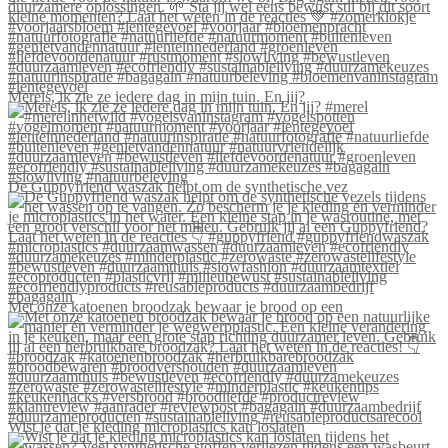
Merels, ik zie ze iedere dag in mijn tuin. En jij?
De Guppyfriend waszak helpt om de synthetische vez
Met onze katoenen broodzak bewaar je brood op een
Wist je dat je kleding microplastics kan loslaten