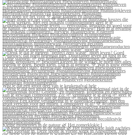
Hier doen we het voor 💚 Blije klanten én duurzame
Denk je dat je meteen “perfect zero waste” moet le
Wist je dat een groot deel van je keukenafval hele
Kleine momentjes in de natuur 🌿 Het zomerklokje l