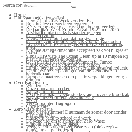
Search for:
Home
Duurzaamheidsnieuwsflash
1 t/m 7 juni 2026 Week zonder afval
Repaircafés: cursus leren repareren?
VN verdrag over plastic geklapt, hoe nu verder?
De jaarlijkse Week Zonder Afval: 19-25 mei 2025
Afschaffen plastictaks is stap terug tegen
plasticvervuiling
Nieuwe LCA toont aan dat hoogwaardige
plasticrecycling noodzakelijk is voor klimaatdoelen
EU-raad keurt PPWR regels voor afvalvermindering
goed!
Droppie statiegeldmachine accepteert zak vol blikjes en
flesjes
Sinds 2019 viste The Ocean Clean-up al 10 miljoen kg
plastic uit rivieren en oceanen!
Geen plastic meer om komkommers bij Jumbo
Plastic export uit Nederland aan banden
Europa bereikt akkoord over verpakkingsafval reductie
De duurzame verpakkingen van de toekomst zijn
herbruikbaar
Europese maatregelen om plastic verpakkingen terug te
dringen.
Over Bag-again
Wie ben ik?
Onze duurzame merken
Bag-again in de media
FAQ Breadbag – veelgestelde vragen over de broodzak
Bag-again® voor retailers/wholesale
MVO
Verkooppunten Bag-again
Onze klanten
Zero waste inspiratie
Zero waste summer! Duurzaam de zomer door zonder
plastic en afval.
Plasticvrij back to school and work
De beste tips om te starten met Zero Waste
Schoonmaken zonder plastic
Veelgestelde vragen over vaste zeep (blokzeep) –
duurzaam en palmolievrij