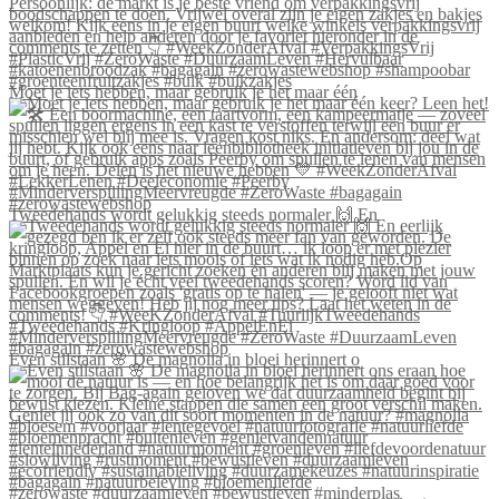
Moet je iets hebben, maar gebruik je het maar één
Tweedehands wordt gelukkig steeds normaler 🙌 En
Even stilstaan 🌸 De magnolia in bloei herinnert o
#zerowaste #duurzaamleven #bewustleven #minderplas