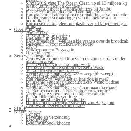
flesjes
Sinds 2019 viste The Ocean Clean-up al 10 miljoen kg
plastic uit rivieren en oceanen!
Geen plastic meer om komkommers bij Jumbo
Plastic export uit Nederland aan banden
Europa bereikt akkoord over verpakkingsafval reductie
De duurzame verpakkingen van de toekomst zijn
herbruikbaar
Europese maatregelen om plastic verpakkingen terug te
dringen.
Over Bag-again
Wie ben ik?
Onze duurzame merken
Bag-again in de media
FAQ Breadbag – veelgestelde vragen over de broodzak
Bag-again® voor retailers/wholesale
MVO
Verkooppunten Bag-again
Onze klanten
Zero waste inspiratie
Zero waste summer! Duurzaam de zomer door zonder
plastic en afval.
Plasticvrij back to school and work
De beste tips om te starten met Zero Waste
Schoonmaken zonder plastic
Veelgestelde vragen over vaste zeep (blokzeep) –
duurzaam en palmolievrij
Mei Plasticvrij: wat is het en hoe doe je mee?
Duurzame Vaderdag Cadeaus: Zero Waste Cadeau
Inspiratie voor Mannen
Veelgestelde vragen over wasbaar maandverband
Tandenpoetsen met tabletjes, hoe en waarom?
Veelgestelde vragen over de bijenwasdoek
Persoonlijke blogs van Inge
Duurzame Moederdaginspiratie!
Duurzaam plasticvrij kerstpakket van Bag-again
Zero waste December-inspiratie
SHOP
Klantenservice
Contact
Levertijd en verzending
Retourneren
Betalingsmogelijkheden