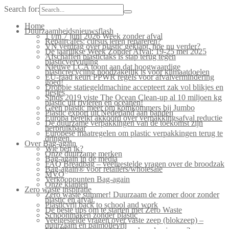
Search for:
Home
Duurzaamheidsnieuwsflash
1 t/m 7 juni 2026 Week zonder afval
Repaircafés: cursus leren repareren?
VN verdrag over plastic geklapt, hoe nu verder?
De jaarlijkse Week Zonder Afval: 19-25 mei 2025
Afschaffen plastictaks is stap terug tegen
plasticvervuiling
Nieuwe LCA toont aan dat hoogwaardige
plasticrecycling noodzakelijk is voor klimaatdoelen
EU-raad keurt PPWR regels voor afvalvermindering
goed!
Droppie statiegeldmachine accepteert zak vol blikjes en
flesjes
Sinds 2019 viste The Ocean Clean-up al 10 miljoen kg
plastic uit rivieren en oceanen!
Geen plastic meer om komkommers bij Jumbo
Plastic export uit Nederland aan banden
Europa bereikt akkoord over verpakkingsafval reductie
De duurzame verpakkingen van de toekomst zijn
herbruikbaar
Europese maatregelen om plastic verpakkingen terug te
dringen.
Over Bag-again
Wie ben ik?
Onze duurzame merken
Bag-again in de media
FAQ Breadbag – veelgestelde vragen over de broodzak
Bag-again® voor retailers/wholesale
MVO
Verkooppunten Bag-again
Onze klanten
Zero waste inspiratie
Zero waste summer! Duurzaam de zomer door zonder
plastic en afval.
Plasticvrij back to school and work
De beste tips om te starten met Zero Waste
Schoonmaken zonder plastic
Veelgestelde vragen over vaste zeep (blokzeep) –
duurzaam en palmolievrij