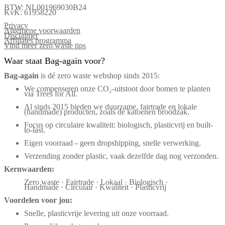
BTW: NL001969030B24
KvK: 61958220
Privacy
Algemene voorwaarden
Disclaimer
Affiliates programma
Vind meer zero waste tips
Waar staat Bag-again voor?
Bag‑again
is dé zero waste webshop sinds 2015:
We compenseren onze CO₂-uitstoot door bomen te planten
via Trees for All.
Al sinds 2015 bieden we duurzame, fairtrade en lokale
(handmade) producten, zoals de katoenen broodzak.
Focus op circulaire kwaliteit: biologisch, plasticvrij en built-
to-last.
Eigen voorraad – geen dropshipping, snelle verwerking.
Verzending zonder plastic, vaak dezelfde dag nog verzonden.
Kernwaarden:
Zero waste · Fairtrade · Lokaal · Biologisch ·
Handmade · Circulair · Kwaliteit · Plasticvrij
Voordelen voor jou:
Snelle, plasticvrije levering uit onze voorraad.