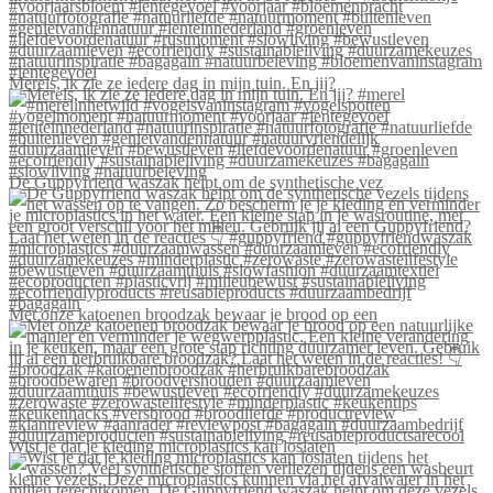
Merels, ik zie ze iedere dag in mijn tuin. En jij?
De Guppyfriend waszak helpt om de synthetische vez
Met onze katoenen broodzak bewaar je brood op een
Wist je dat je kleding microplastics kan loslaten