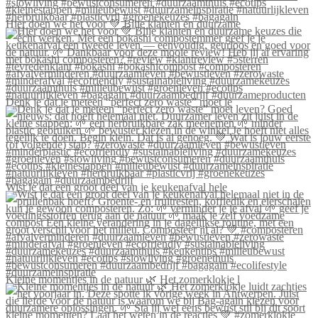
Hier doen we het voor 💚 Blije klanten én duurzame
Denk je dat je meteen “perfect zero waste” moet le
Wist je dat een groot deel van je keukenafval hele
Kleine momentjes in de natuur 🌿 Het zomerklokje l