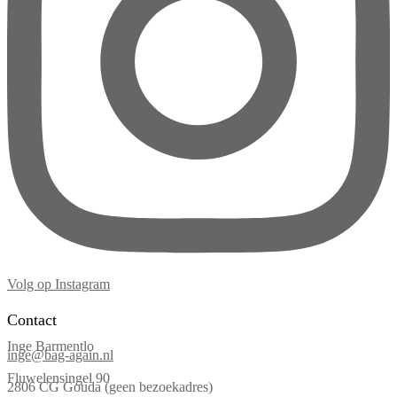
Volg op Instagram
Contact
Inge Barmentlo
inge@bag-again.nl
Fluwelensingel 90
2806 CG Gouda (geen bezoekadres)