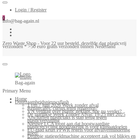
Login / Register
0
info@bag-again.nl
Zero Waste Shop - Voor 22 uur besteld, dezelfde dag plasticvrij
verzonden * >50 euro gratis verzonden binnen Nederland
Bag-again
Primary Menu
Home
Duurzaamheidsnieuwsflash
1 t/m 7 juni 2026 Week zonder afval
Repaircafés: cursus leren repareren?
VN verdrag over plastic geklapt, hoe nu verder?
De jaarlijkse Week Zonder Afval: 19-25 mei 2025
Afschaffen plastictaks is stap terug tegen
plasticvervuiling
Nieuwe LCA toont aan dat hoogwaardige
plasticrecycling noodzakelijk is voor klimaatdoelen
EU-raad keurt PPWR regels voor afvalvermindering
goed!
Droppie statiegeldmachine accepteert zak vol blikjes en