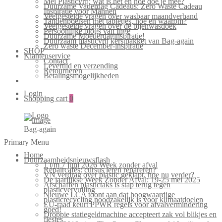
Mei Plasticvrij: wat is het en hoe doe je mee?
Duurzame Vaderdag Cadeaus: Zero Waste Cadeau
Inspiratie voor Mannen
Veelgestelde vragen over wasbaar maandverband
Tandenpoetsen met tabletjes, hoe en waarom?
Veelgestelde vragen over de bijenwasdoek
Persoonlijke blogs van Inge
Duurzame Moederdaginspiratie!
Duurzaam plasticvrij kerstpakket van Bag-again
Zero waste December-inspiratie
SHOP
Klantenservice
Contact
Levertijd en verzending
Retourneren
Betalingsmogelijkheden
Login
Shopping cart
0
Bag-again
Primary Menu
Home
Duurzaamheidsnieuwsflash
1 t/m 7 juni 2026 Week zonder afval
Repaircafés: cursus leren repareren?
VN verdrag over plastic geklapt, hoe nu verder?
De jaarlijkse Week Zonder Afval: 19-25 mei 2025
Afschaffen plastictaks is stap terug tegen
plasticvervuiling
Nieuwe LCA toont aan dat hoogwaardige
plasticrecycling noodzakelijk is voor klimaatdoelen
EU-raad keurt PPWR regels voor afvalvermindering
goed!
Droppie statiegeldmachine accepteert zak vol blikjes en
flesjes