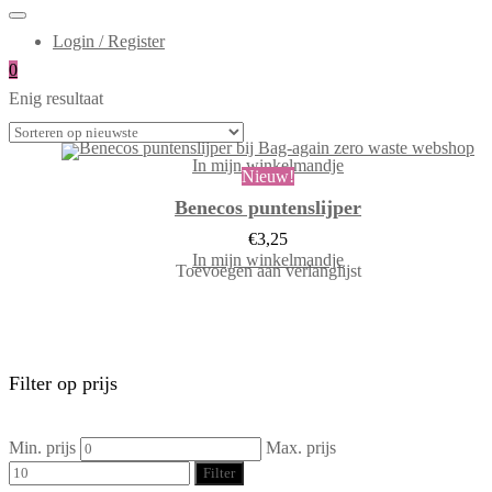
Login / Register
0
Enig resultaat
In mijn winkelmandje
Nieuw!
Benecos puntenslijper
€
3,25
In mijn winkelmandje
Toevoegen aan verlanglijst
Filter op prijs
Min. prijs
Max. prijs
Filter