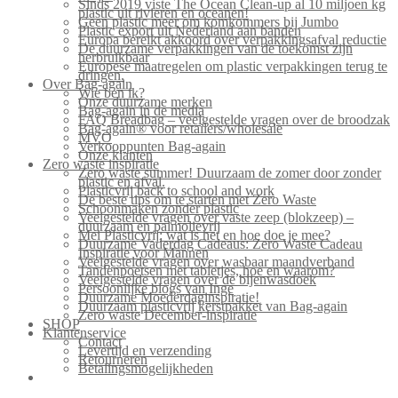
Sinds 2019 viste The Ocean Clean-up al 10 miljoen kg
plastic uit rivieren en oceanen!
Geen plastic meer om komkommers bij Jumbo
Plastic export uit Nederland aan banden
Europa bereikt akkoord over verpakkingsafval reductie
De duurzame verpakkingen van de toekomst zijn
herbruikbaar
Europese maatregelen om plastic verpakkingen terug te
dringen.
Over Bag-again
Wie ben ik?
Onze duurzame merken
Bag-again in de media
FAQ Breadbag – veelgestelde vragen over de broodzak
Bag-again® voor retailers/wholesale
MVO
Verkooppunten Bag-again
Onze klanten
Zero waste inspiratie
Zero waste summer! Duurzaam de zomer door zonder
plastic en afval.
Plasticvrij back to school and work
De beste tips om te starten met Zero Waste
Schoonmaken zonder plastic
Veelgestelde vragen over vaste zeep (blokzeep) –
duurzaam en palmolievrij
Mei Plasticvrij: wat is het en hoe doe je mee?
Duurzame Vaderdag Cadeaus: Zero Waste Cadeau
Inspiratie voor Mannen
Veelgestelde vragen over wasbaar maandverband
Tandenpoetsen met tabletjes, hoe en waarom?
Veelgestelde vragen over de bijenwasdoek
Persoonlijke blogs van Inge
Duurzame Moederdaginspiratie!
Duurzaam plasticvrij kerstpakket van Bag-again
Zero waste December-inspiratie
SHOP
Klantenservice
Contact
Levertijd en verzending
Retourneren
Betalingsmogelijkheden