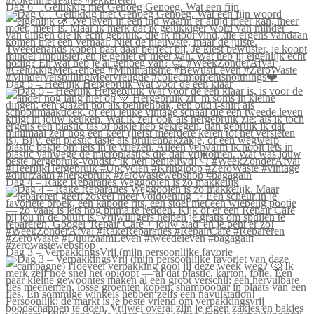
Dag 6 – Gelukkig met Genoeg Genoeg. Wat een fijn
Dag 5 – Heerlijk Hergebruik Wat voor de één klaar
Dag 4 – Rake Reparaties Weggooien is zo makkelijk
Dag 3 – VerpakkingsVrij (mijn persoonlijke favorie