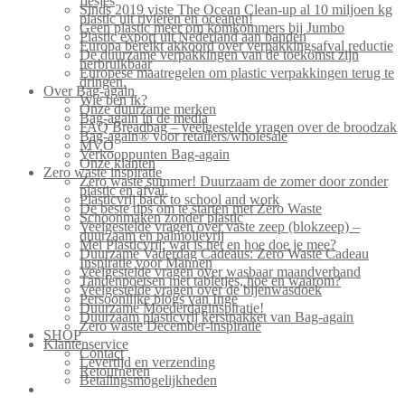
flesjes
Sinds 2019 viste The Ocean Clean-up al 10 miljoen kg
plastic uit rivieren en oceanen!
Geen plastic meer om komkommers bij Jumbo
Plastic export uit Nederland aan banden
Europa bereikt akkoord over verpakkingsafval reductie
De duurzame verpakkingen van de toekomst zijn
herbruikbaar
Europese maatregelen om plastic verpakkingen terug te
dringen.
Over Bag-again
Wie ben ik?
Onze duurzame merken
Bag-again in de media
FAQ Breadbag – veelgestelde vragen over de broodzak
Bag-again® voor retailers/wholesale
MVO
Verkooppunten Bag-again
Onze klanten
Zero waste inspiratie
Zero waste summer! Duurzaam de zomer door zonder
plastic en afval.
Plasticvrij back to school and work
De beste tips om te starten met Zero Waste
Schoonmaken zonder plastic
Veelgestelde vragen over vaste zeep (blokzeep) –
duurzaam en palmolievrij
Mei Plasticvrij: wat is het en hoe doe je mee?
Duurzame Vaderdag Cadeaus: Zero Waste Cadeau
Inspiratie voor Mannen
Veelgestelde vragen over wasbaar maandverband
Tandenpoetsen met tabletjes, hoe en waarom?
Veelgestelde vragen over de bijenwasdoek
Persoonlijke blogs van Inge
Duurzame Moederdaginspiratie!
Duurzaam plasticvrij kerstpakket van Bag-again
Zero waste December-inspiratie
SHOP
Klantenservice
Contact
Levertijd en verzending
Retourneren
Betalingsmogelijkheden