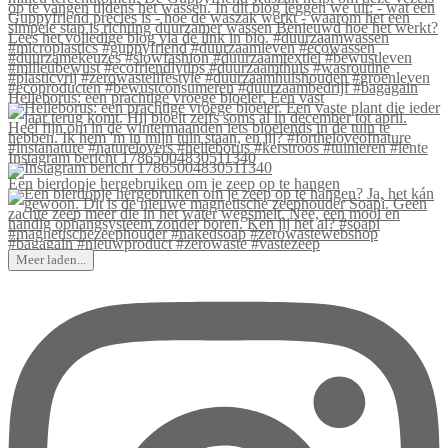
Helleborus: een prachtige vroege bloeier. Een vast
Instagram bericht 17865004830511340
Een bierdopje hergebruiken om je zeep op te hangen
Meer laden...