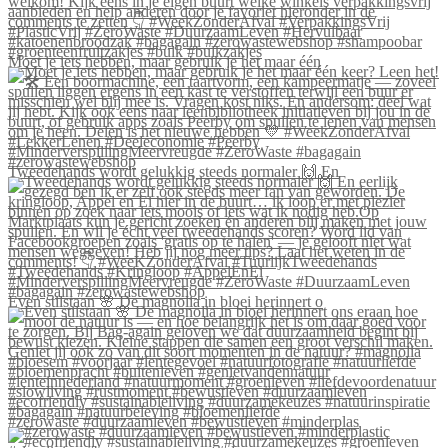
Moet je iets hebben, maar gebruik je het maar één
Tweedehands wordt gelukkig steeds normaler 🙌 En
Even stilstaan 🌸 De magnolia in bloei herinnert o
#zerowaste #duurzaamleven #bewustleven #minderplas