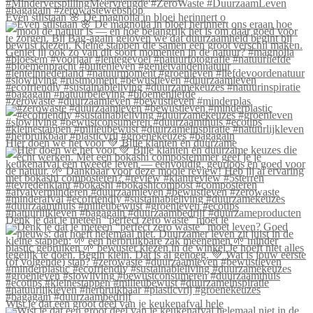
Even stilstaan 🌸 De magnolia in bloei herinnert o
#zerowaste #duurzaamleven #bewustleven #minderplas
Hier doen we het voor 💚 Blije klanten én duurzame
Denk je dat je meteen “perfect zero waste” moet le
Wist je dat een groot deel van je keukenafval hele