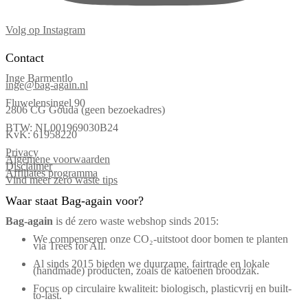
Volg op Instagram
Contact
Inge Barmentlo
inge@bag-again.nl
Fluwelensingel 90
2806 CG Gouda (geen bezoekadres)
BTW: NL001969030B24
KvK: 61958220
Privacy
Algemene voorwaarden
Disclaimer
Affiliates programma
Vind meer zero waste tips
Waar staat Bag-again voor?
Bag‑again
is dé zero waste webshop sinds 2015:
We compenseren onze CO₂-uitstoot door bomen te planten
via Trees for All.
Al sinds 2015 bieden we duurzame, fairtrade en lokale
(handmade) producten, zoals de katoenen broodzak.
Focus op circulaire kwaliteit: biologisch, plasticvrij en built-
to-last.