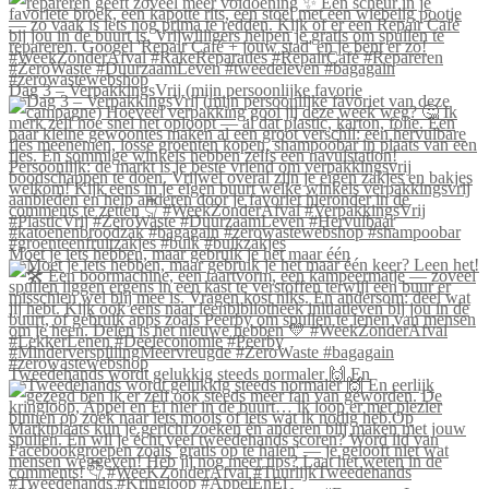
Dag 3 – VerpakkingsVrij (mijn persoonlijke favorie
Moet je iets hebben, maar gebruik je het maar één
Tweedehands wordt gelukkig steeds normaler 🙌 En