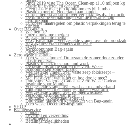
flesjes
Sinds 2019 viste The Ocean Clean-up al 10 miljoen kg
plastic uit rivieren en oceanen!
Geen plastic meer om komkommers bij Jumbo
Plastic export uit Nederland aan banden
Europa bereikt akkoord over verpakkingsafval reductie
De duurzame verpakkingen van de toekomst zijn
herbruikbaar
Europese maatregelen om plastic verpakkingen terug te
dringen.
Over Bag-again
Wie ben ik?
Onze duurzame merken
Bag-again in de media
FAQ Breadbag – veelgestelde vragen over de broodzak
Bag-again® voor retailers/wholesale
MVO
Verkooppunten Bag-again
Onze klanten
Zero waste inspiratie
Zero waste summer! Duurzaam de zomer door zonder
plastic en afval.
Plasticvrij back to school and work
De beste tips om te starten met Zero Waste
Schoonmaken zonder plastic
Veelgestelde vragen over vaste zeep (blokzeep) –
duurzaam en palmolievrij
Mei Plasticvrij: wat is het en hoe doe je mee?
Duurzame Vaderdag Cadeaus: Zero Waste Cadeau
Inspiratie voor Mannen
Veelgestelde vragen over wasbaar maandverband
Tandenpoetsen met tabletjes, hoe en waarom?
Veelgestelde vragen over de bijenwasdoek
Persoonlijke blogs van Inge
Duurzame Moederdaginspiratie!
Duurzaam plasticvrij kerstpakket van Bag-again
Zero waste December-inspiratie
SHOP
Klantenservice
Contact
Levertijd en verzending
Retourneren
Betalingsmogelijkheden