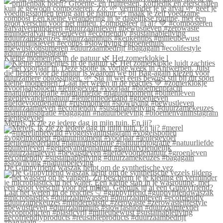
Kleine momentjes in de natuur 🌿 Het zomerklokje l
Merels, ik zie ze iedere dag in mijn tuin. En jij?
De Guppyfriend waszak helpt om de synthetische vez