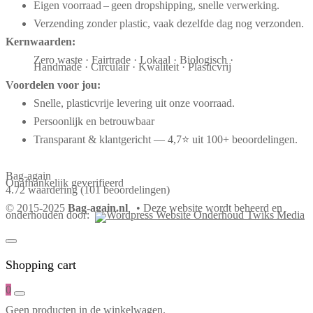
Eigen voorraad – geen dropshipping, snelle verwerking.
Verzending zonder plastic, vaak dezelfde dag nog verzonden.
Kernwaarden:
Zero waste · Fairtrade · Lokaal · Biologisch ·
Handmade · Circulair · Kwaliteit · Plasticvrij
Voordelen voor jou:
Snelle, plasticvrije levering uit onze voorraad.
Persoonlijk en betrouwbaar
Transparant & klantgericht — 4,7⭐ uit 100+ beoordelingen.
Bag-again
Onafhankelijk geverifieerd
4.72 waardering
(101 beoordelingen)
© 2015-2025
Bag-again.nl
• Deze website wordt beheerd en
onderhouden door:
Shopping cart
0
Geen producten in de winkelwagen.