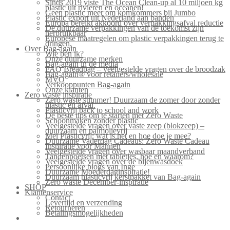
Sinds 2019 viste The Ocean Clean-up al 10 miljoen kg
plastic uit rivieren en oceanen!
Geen plastic meer om komkommers bij Jumbo
Plastic export uit Nederland aan banden
Europa bereikt akkoord over verpakkingsafval reductie
De duurzame verpakkingen van de toekomst zijn
herbruikbaar
Europese maatregelen om plastic verpakkingen terug te
dringen.
Over Bag-again
Wie ben ik?
Onze duurzame merken
Bag-again in de media
FAQ Breadbag – veelgestelde vragen over de broodzak
Bag-again® voor retailers/wholesale
MVO
Verkooppunten Bag-again
Onze klanten
Zero waste inspiratie
Zero waste summer! Duurzaam de zomer door zonder
plastic en afval.
Plasticvrij back to school and work
De beste tips om te starten met Zero Waste
Schoonmaken zonder plastic
Veelgestelde vragen over vaste zeep (blokzeep) –
duurzaam en palmolievrij
Mei Plasticvrij: wat is het en hoe doe je mee?
Duurzame Vaderdag Cadeaus: Zero Waste Cadeau
Inspiratie voor Mannen
Veelgestelde vragen over wasbaar maandverband
Tandenpoetsen met tabletjes, hoe en waarom?
Veelgestelde vragen over de bijenwasdoek
Persoonlijke blogs van Inge
Duurzame Moederdaginspiratie!
Duurzaam plasticvrij kerstpakket van Bag-again
Zero waste December-inspiratie
SHOP
Klantenservice
Contact
Levertijd en verzending
Retourneren
Betalingsmogelijkheden