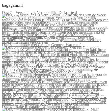
bagagain.nl
Dag 7 – Verspilling is Verrukkelijk! De laatste d
Dag 6 – Gelukkig met Genoeg Genoeg. Wat een fijn
Dag 5 – Heerlijk Hergebruik Wat voor de één klaar
Dag 4 – Rake Reparaties Weggooien is zo makkelijk