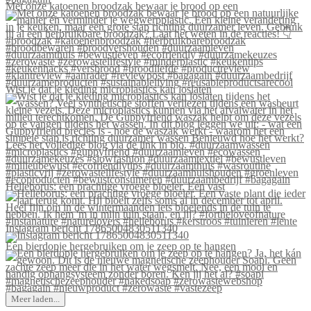
Met onze katoenen broodzak bewaar je brood op een
Wist je dat je kleding microplastics kan loslaten
Helleborus: een prachtige vroege bloeier. Een vast
Instagram bericht 17865004830511340
Een bierdopje hergebruiken om je zeep op te hangen
Meer laden...