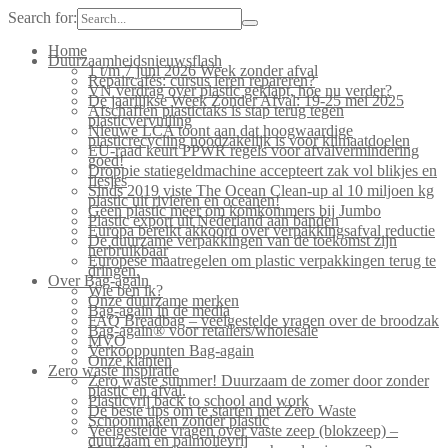
Search for:
Home
Duurzaamheidsnieuwsflash
1 t/m 7 juni 2026 Week zonder afval
Repaircafés: cursus leren repareren?
VN verdrag over plastic geklapt, hoe nu verder?
De jaarlijkse Week Zonder Afval: 19-25 mei 2025
Afschaffen plastictaks is stap terug tegen
plasticvervuiling
Nieuwe LCA toont aan dat hoogwaardige
plasticrecycling noodzakelijk is voor klimaatdoelen
EU-raad keurt PPWR regels voor afvalvermindering
goed!
Droppie statiegeldmachine accepteert zak vol blikjes en
flesjes
Sinds 2019 viste The Ocean Clean-up al 10 miljoen kg
plastic uit rivieren en oceanen!
Geen plastic meer om komkommers bij Jumbo
Plastic export uit Nederland aan banden
Europa bereikt akkoord over verpakkingsafval reductie
De duurzame verpakkingen van de toekomst zijn
herbruikbaar
Europese maatregelen om plastic verpakkingen terug te
dringen.
Over Bag-again
Wie ben ik?
Onze duurzame merken
Bag-again in de media
FAQ Breadbag – veelgestelde vragen over de broodzak
Bag-again® voor retailers/wholesale
MVO
Verkooppunten Bag-again
Onze klanten
Zero waste inspiratie
Zero waste summer! Duurzaam de zomer door zonder
plastic en afval.
Plasticvrij back to school and work
De beste tips om te starten met Zero Waste
Schoonmaken zonder plastic
Veelgestelde vragen over vaste zeep (blokzeep) –
duurzaam en palmolievrij