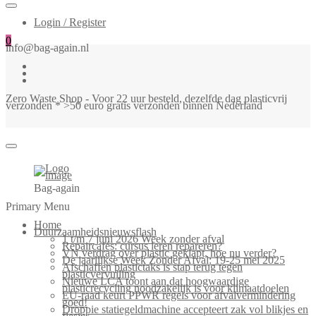
Login / Register
0
info@bag-again.nl
Zero Waste Shop - Voor 22 uur besteld, dezelfde dag plasticvrij
verzonden * >50 euro gratis verzonden binnen Nederland
Bag-again
Primary Menu
Home
Duurzaamheidsnieuwsflash
1 t/m 7 juni 2026 Week zonder afval
Repaircafés: cursus leren repareren?
VN verdrag over plastic geklapt, hoe nu verder?
De jaarlijkse Week Zonder Afval: 19-25 mei 2025
Afschaffen plastictaks is stap terug tegen
plasticvervuiling
Nieuwe LCA toont aan dat hoogwaardige
plasticrecycling noodzakelijk is voor klimaatdoelen
EU-raad keurt PPWR regels voor afvalvermindering
goed!
Droppie statiegeldmachine accepteert zak vol blikjes en