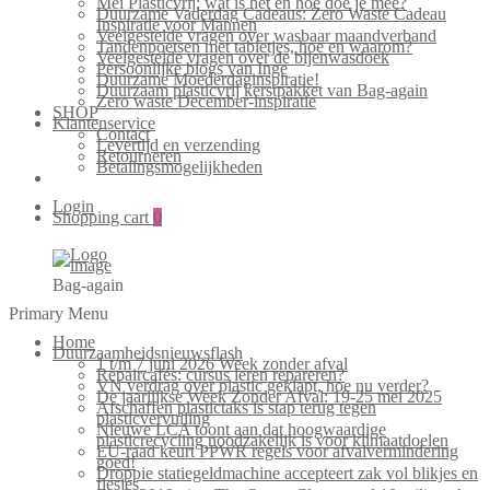
Mei Plasticvrij: wat is het en hoe doe je mee?
Duurzame Vaderdag Cadeaus: Zero Waste Cadeau
Inspiratie voor Mannen
Veelgestelde vragen over wasbaar maandverband
Tandenpoetsen met tabletjes, hoe en waarom?
Veelgestelde vragen over de bijenwasdoek
Persoonlijke blogs van Inge
Duurzame Moederdaginspiratie!
Duurzaam plasticvrij kerstpakket van Bag-again
Zero waste December-inspiratie
SHOP
Klantenservice
Contact
Levertijd en verzending
Retourneren
Betalingsmogelijkheden
Login
Shopping cart
0
Bag-again
Primary Menu
Home
Duurzaamheidsnieuwsflash
1 t/m 7 juni 2026 Week zonder afval
Repaircafés: cursus leren repareren?
VN verdrag over plastic geklapt, hoe nu verder?
De jaarlijkse Week Zonder Afval: 19-25 mei 2025
Afschaffen plastictaks is stap terug tegen
plasticvervuiling
Nieuwe LCA toont aan dat hoogwaardige
plasticrecycling noodzakelijk is voor klimaatdoelen
EU-raad keurt PPWR regels voor afvalvermindering
goed!
Droppie statiegeldmachine accepteert zak vol blikjes en
flesjes