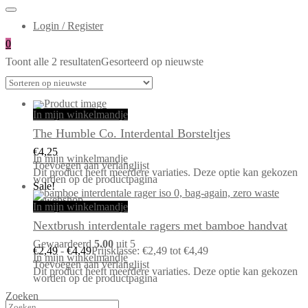
Login / Register
0
Toont alle 2 resultaten
Gesorteerd op nieuwste
In mijn winkelmandje
The Humble Co. Interdental Borsteltjes
€
4,25
In mijn winkelmandje
Toevoegen aan verlanglijst
Dit product heeft meerdere variaties. Deze optie kan gekozen
worden op de productpagina
Sale!
In mijn winkelmandje
Nextbrush interdentale ragers met bamboe handvat
Gewaardeerd
5.00
uit 5
€
2,49
-
€
4,49
Prijsklasse: €2,49 tot €4,49
In mijn winkelmandje
Toevoegen aan verlanglijst
Dit product heeft meerdere variaties. Deze optie kan gekozen
worden op de productpagina
Zoeken