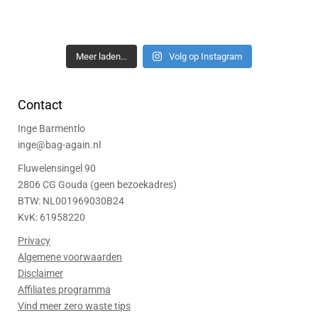
Meer laden...
Volg op Instagram
Contact
Inge Barmentlo
inge@bag-again.nl
Fluwelensingel 90
2806 CG Gouda (geen bezoekadres)
BTW: NL001969030B24
KvK: 61958220
Privacy
Algemene voorwaarden
Disclaimer
Affiliates programma
Vind meer zero waste tips