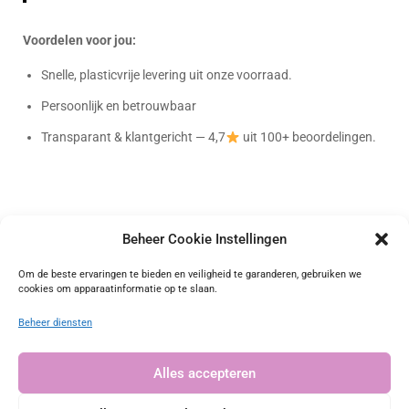
Voordelen voor jou:
Snelle, plasticvrije levering uit onze voorraad.
Persoonlijk en betrouwbaar
Transparant & klantgericht — 4,7
uit 100+ beoordelingen.
Beheer Cookie Instellingen
Bag-again
Om de beste ervaringen te bieden en veiligheid te garanderen, gebruiken we
cookies om apparaatinformatie op te slaan.
Onafhankelijk geverifieerd
Beheer diensten
4.72 waardering
(101 beoordelingen)
Alles accepteren