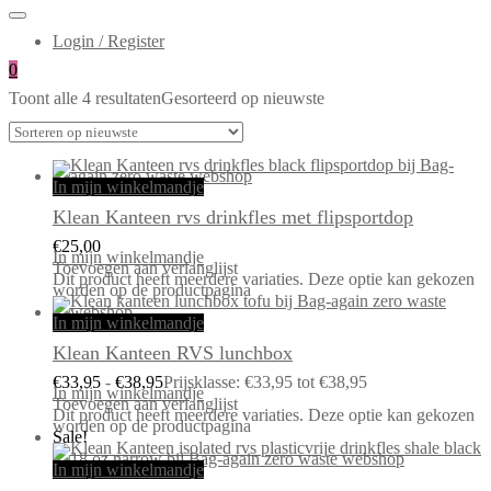
Login / Register
0
Toont alle 4 resultaten
Gesorteerd op nieuwste
In mijn winkelmandje
Klean Kanteen rvs drinkfles met flipsportdop
€
25,00
In mijn winkelmandje
Toevoegen aan verlanglijst
Dit product heeft meerdere variaties. Deze optie kan gekozen
worden op de productpagina
In mijn winkelmandje
Klean Kanteen RVS lunchbox
€
33,95
-
€
38,95
Prijsklasse: €33,95 tot €38,95
In mijn winkelmandje
Toevoegen aan verlanglijst
Dit product heeft meerdere variaties. Deze optie kan gekozen
worden op de productpagina
Sale!
In mijn winkelmandje