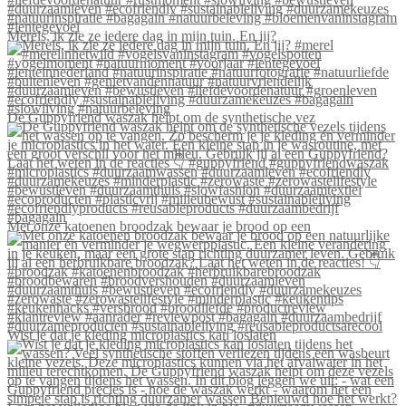
Merels, ik zie ze iedere dag in mijn tuin. En jij?
De Guppyfriend waszak helpt om de synthetische vez
Met onze katoenen broodzak bewaar je brood op een
Wist je dat je kleding microplastics kan loslaten