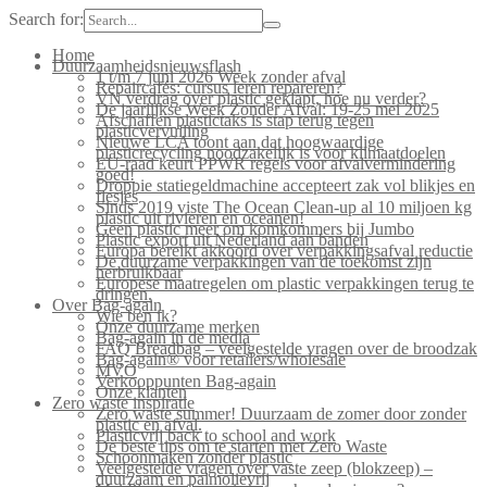
Search for:
Home
Duurzaamheidsnieuwsflash
1 t/m 7 juni 2026 Week zonder afval
Repaircafés: cursus leren repareren?
VN verdrag over plastic geklapt, hoe nu verder?
De jaarlijkse Week Zonder Afval: 19-25 mei 2025
Afschaffen plastictaks is stap terug tegen
plasticvervuiling
Nieuwe LCA toont aan dat hoogwaardige
plasticrecycling noodzakelijk is voor klimaatdoelen
EU-raad keurt PPWR regels voor afvalvermindering
goed!
Droppie statiegeldmachine accepteert zak vol blikjes en
flesjes
Sinds 2019 viste The Ocean Clean-up al 10 miljoen kg
plastic uit rivieren en oceanen!
Geen plastic meer om komkommers bij Jumbo
Plastic export uit Nederland aan banden
Europa bereikt akkoord over verpakkingsafval reductie
De duurzame verpakkingen van de toekomst zijn
herbruikbaar
Europese maatregelen om plastic verpakkingen terug te
dringen.
Over Bag-again
Wie ben ik?
Onze duurzame merken
Bag-again in de media
FAQ Breadbag – veelgestelde vragen over de broodzak
Bag-again® voor retailers/wholesale
MVO
Verkooppunten Bag-again
Onze klanten
Zero waste inspiratie
Zero waste summer! Duurzaam de zomer door zonder
plastic en afval.
Plasticvrij back to school and work
De beste tips om te starten met Zero Waste
Schoonmaken zonder plastic
Veelgestelde vragen over vaste zeep (blokzeep) –
duurzaam en palmolievrij