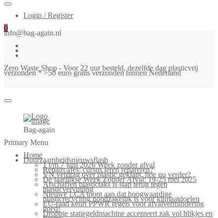
Login / Register
0
info@bag-again.nl
Zero Waste Shop - Voor 22 uur besteld, dezelfde dag plasticvrij
verzonden * >50 euro gratis verzonden binnen Nederland
Bag-again
Primary Menu
Home
Duurzaamheidsnieuwsflash
1 t/m 7 juni 2026 Week zonder afval
Repaircafés: cursus leren repareren?
VN verdrag over plastic geklapt, hoe nu verder?
De jaarlijkse Week Zonder Afval: 19-25 mei 2025
Afschaffen plastictaks is stap terug tegen
plasticvervuiling
Nieuwe LCA toont aan dat hoogwaardige
plasticrecycling noodzakelijk is voor klimaatdoelen
EU-raad keurt PPWR regels voor afvalvermindering
goed!
Droppie statiegeldmachine accepteert zak vol blikjes en