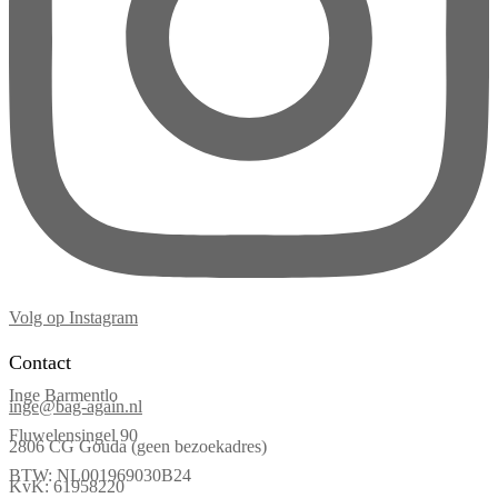
Volg op Instagram
Contact
Inge Barmentlo
inge@bag-again.nl
Fluwelensingel 90
2806 CG Gouda (geen bezoekadres)
BTW: NL001969030B24
KvK: 61958220