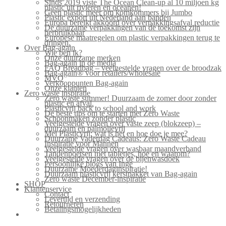
Sinds 2019 viste The Ocean Clean-up al 10 miljoen kg
plastic uit rivieren en oceanen!
Geen plastic meer om komkommers bij Jumbo
Plastic export uit Nederland aan banden
Europa bereikt akkoord over verpakkingsafval reductie
De duurzame verpakkingen van de toekomst zijn
herbruikbaar
Europese maatregelen om plastic verpakkingen terug te
dringen.
Over Bag-again
Wie ben ik?
Onze duurzame merken
Bag-again in de media
FAQ Breadbag – veelgestelde vragen over de broodzak
Bag-again® voor retailers/wholesale
MVO
Verkooppunten Bag-again
Onze klanten
Zero waste inspiratie
Zero waste summer! Duurzaam de zomer door zonder
plastic en afval.
Plasticvrij back to school and work
De beste tips om te starten met Zero Waste
Schoonmaken zonder plastic
Veelgestelde vragen over vaste zeep (blokzeep) –
duurzaam en palmolievrij
Mei Plasticvrij: wat is het en hoe doe je mee?
Duurzame Vaderdag Cadeaus: Zero Waste Cadeau
Inspiratie voor Mannen
Veelgestelde vragen over wasbaar maandverband
Tandenpoetsen met tabletjes, hoe en waarom?
Veelgestelde vragen over de bijenwasdoek
Persoonlijke blogs van Inge
Duurzame Moederdaginspiratie!
Duurzaam plasticvrij kerstpakket van Bag-again
Zero waste December-inspiratie
SHOP
Klantenservice
Contact
Levertijd en verzending
Retourneren
Betalingsmogelijkheden