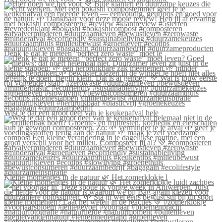
Denk je dat je meteen “perfect zero waste” moet le
Wist je dat een groot deel van je keukenafval hele
Kleine momentjes in de natuur 🌿 Het zomerklokje l