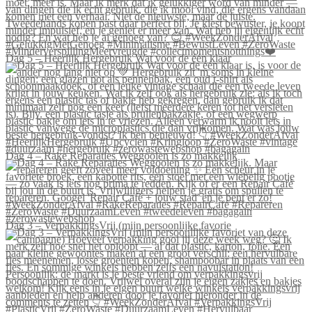
Dag 5 – Heerlijk Hergebruik Wat voor de één klaar
Dag 4 – Rake Reparaties Weggooien is zo makkelijk
Dag 3 – VerpakkingsVrij (mijn persoonlijke favorie