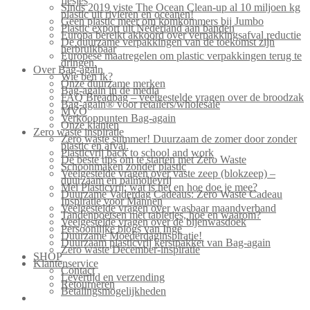
flesjes
Sinds 2019 viste The Ocean Clean-up al 10 miljoen kg
plastic uit rivieren en oceanen!
Geen plastic meer om komkommers bij Jumbo
Plastic export uit Nederland aan banden
Europa bereikt akkoord over verpakkingsafval reductie
De duurzame verpakkingen van de toekomst zijn
herbruikbaar
Europese maatregelen om plastic verpakkingen terug te
dringen.
Over Bag-again
Wie ben ik?
Onze duurzame merken
Bag-again in de media
FAQ Breadbag – veelgestelde vragen over de broodzak
Bag-again® voor retailers/wholesale
MVO
Verkooppunten Bag-again
Onze klanten
Zero waste inspiratie
Zero waste summer! Duurzaam de zomer door zonder
plastic en afval.
Plasticvrij back to school and work
De beste tips om te starten met Zero Waste
Schoonmaken zonder plastic
Veelgestelde vragen over vaste zeep (blokzeep) –
duurzaam en palmolievrij
Mei Plasticvrij: wat is het en hoe doe je mee?
Duurzame Vaderdag Cadeaus: Zero Waste Cadeau
Inspiratie voor Mannen
Veelgestelde vragen over wasbaar maandverband
Tandenpoetsen met tabletjes, hoe en waarom?
Veelgestelde vragen over de bijenwasdoek
Persoonlijke blogs van Inge
Duurzame Moederdaginspiratie!
Duurzaam plasticvrij kerstpakket van Bag-again
Zero waste December-inspiratie
SHOP
Klantenservice
Contact
Levertijd en verzending
Retourneren
Betalingsmogelijkheden