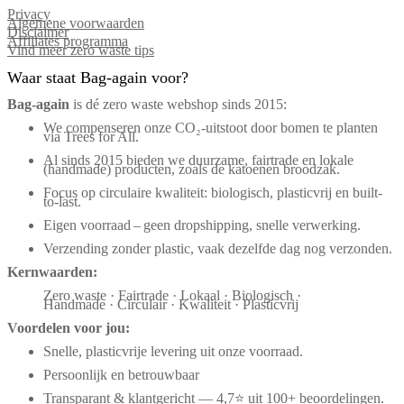
Privacy
Algemene voorwaarden
Disclaimer
Affiliates programma
Vind meer zero waste tips
Waar staat Bag-again voor?
Bag‑again
is dé zero waste webshop sinds 2015:
We compenseren onze CO₂-uitstoot door bomen te planten
via Trees for All.
Al sinds 2015 bieden we duurzame, fairtrade en lokale
(handmade) producten, zoals de katoenen broodzak.
Focus op circulaire kwaliteit: biologisch, plasticvrij en built-
to-last.
Eigen voorraad – geen dropshipping, snelle verwerking.
Verzending zonder plastic, vaak dezelfde dag nog verzonden.
Kernwaarden:
Zero waste · Fairtrade · Lokaal · Biologisch ·
Handmade · Circulair · Kwaliteit · Plasticvrij
Voordelen voor jou:
Snelle, plasticvrije levering uit onze voorraad.
Persoonlijk en betrouwbaar
Transparant & klantgericht — 4,7⭐ uit 100+ beoordelingen.