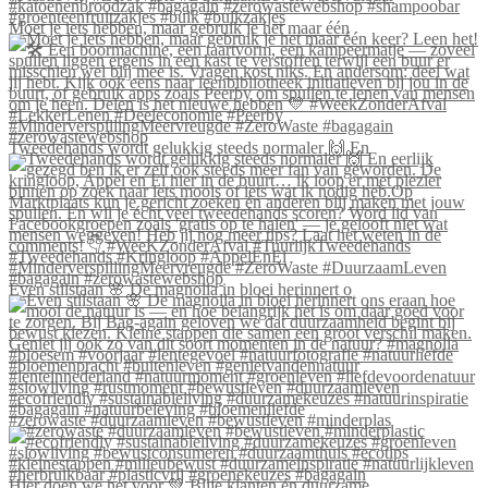
Moet je iets hebben, maar gebruik je het maar één
Tweedehands wordt gelukkig steeds normaler 🙌 En
Even stilstaan 🌸 De magnolia in bloei herinnert o
#zerowaste #duurzaamleven #bewustleven #minderplas
Hier doen we het voor 💚 Blije klanten én duurzame