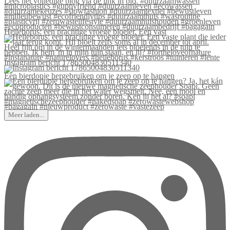
Helleborus: een prachtige vroege bloeier. Een vast
Instagram bericht 17865004830511340
Een bierdopje hergebruiken om je zeep op te hangen
Meer laden...