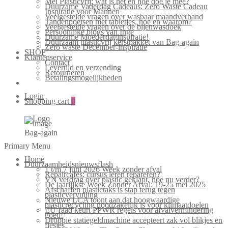
Mei Plasticvrij: wat is het en hoe doe je mee?
Duurzame Vaderdag Cadeaus: Zero Waste Cadeau
Inspiratie voor Mannen
Veelgestelde vragen over wasbaar maandverband
Tandenpoetsen met tabletjes, hoe en waarom?
Veelgestelde vragen over de bijenwasdoek
Persoonlijke blogs van Inge
Duurzame Moederdaginspiratie!
Duurzaam plasticvrij kerstpakket van Bag-again
Zero waste December-inspiratie
SHOP
Klantenservice
Contact
Levertijd en verzending
Retourneren
Betalingsmogelijkheden
Login
Shopping cart
0
Bag-again
Primary Menu
Home
Duurzaamheidsnieuwsflash
1 t/m 7 juni 2026 Week zonder afval
Repaircafés: cursus leren repareren?
VN verdrag over plastic geklapt, hoe nu verder?
De jaarlijkse Week Zonder Afval: 19-25 mei 2025
Afschaffen plastictaks is stap terug tegen
plasticvervuiling
Nieuwe LCA toont aan dat hoogwaardige
plasticrecycling noodzakelijk is voor klimaatdoelen
EU-raad keurt PPWR regels voor afvalvermindering
goed!
Droppie statiegeldmachine accepteert zak vol blikjes en
flesjes