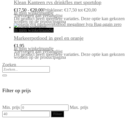
Klean Kanteen rvs drinkfles met sportdop
€
17,50
-
€
20,00
Prijsklasse: €17,50 tot €20,00
In mijn winkelmandje
Toevoegen aan verlanglijst
Dit product heeft meerdere variaties. Deze optie kan gekozen
worden op de productpagina
In mijn winkelmandje
Markeerpotlood in geel en oranje
€
1,95
In mijn winkelmandje
Toevoegen aan verlanglijst
Dit product heeft meerdere variaties. Deze optie kan gekozen
worden op de productpagina
Zoeken
Filter op prijs
Min. prijs
Max. prijs
Filter