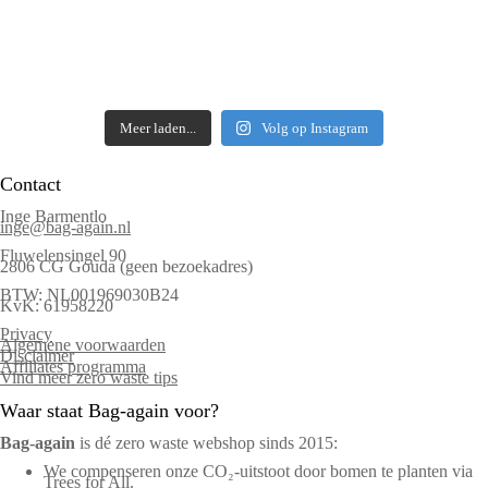
Meer laden...
Volg op Instagram
Contact
Inge Barmentlo
inge@bag-again.nl
Fluwelensingel 90
2806 CG Gouda (geen bezoekadres)
BTW: NL001969030B24
KvK: 61958220
Privacy
Algemene voorwaarden
Disclaimer
Affiliates programma
Vind meer zero waste tips
Waar staat Bag-again voor?
Bag‑again
is dé zero waste webshop sinds 2015:
We compenseren onze CO₂-uitstoot door bomen te planten via
Trees for All.