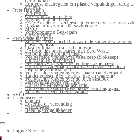
herbruikbaar
Europese maatregelen om plastic verpakkingen terug te
dringen.
Over Bag-again
Wie ben ik?
Onze duurzame merken
Bag-again in de media
FAQ Breadbag – veelgestelde vragen over de broodzak
Bag-again® voor retailers/wholesale
MVO
Verkooppunten Bag-again
Onze klanten
Zero waste inspiratie
Zero waste summer! Duurzaam de zomer door zonder
plastic en afval.
Plasticvrij back to school and work
De beste tips om te starten met Zero Waste
Schoonmaken zonder plastic
Veelgestelde vragen over vaste zeep (blokzeep) –
duurzaam en palmolievrij
Mei Plasticvrij: wat is het en hoe doe je mee?
Duurzame Vaderdag Cadeaus: Zero Waste Cadeau
Inspiratie voor Mannen
Veelgestelde vragen over wasbaar maandverband
Tandenpoetsen met tabletjes, hoe en waarom?
Veelgestelde vragen over de bijenwasdoek
Persoonlijke blogs van Inge
Duurzame Moederdaginspiratie!
Duurzaam plasticvrij kerstpakket van Bag-again
Zero waste December-inspiratie
SHOP
Klantenservice
Contact
Levertijd en verzending
Retourneren
Betalingsmogelijkheden
Login / Register
0