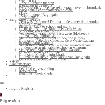
Wie ben ik?
Onze duurzame merken
Bag-again in de media
FAQ Breadbag – veelgestelde vragen over de broodzak
Bag-again® voor retailers/wholesale
MVO
Verkooppunten Bag-again
Onze klanten
Zero waste inspiratie
Zero waste summer! Duurzaam de zomer door zonder
plastic en afval.
Plasticvrij back to school and work
De beste tips om te starten met Zero Waste
Schoonmaken zonder plastic
Veelgestelde vragen over vaste zeep (blokzeep) –
duurzaam en palmolievrij
Mei Plasticvrij: wat is het en hoe doe je mee?
Duurzame Vaderdag Cadeaus: Zero Waste Cadeau
Inspiratie voor Mannen
Veelgestelde vragen over wasbaar maandverband
Tandenpoetsen met tabletjes, hoe en waarom?
Veelgestelde vragen over de bijenwasdoek
Persoonlijke blogs van Inge
Duurzame Moederdaginspiratie!
Duurzaam plasticvrij kerstpakket van Bag-again
Zero waste December-inspiratie
SHOP
Klantenservice
Contact
Levertijd en verzending
Retourneren
Betalingsmogelijkheden
Login / Register
0
Enig resultaat