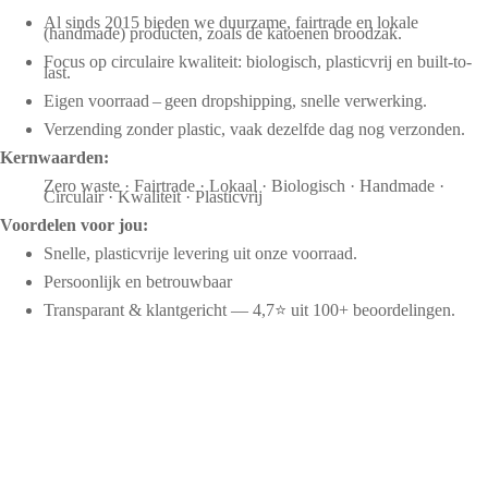
Al sinds 2015 bieden we duurzame, fairtrade en lokale
(handmade) producten, zoals de katoenen broodzak.
Focus op circulaire kwaliteit: biologisch, plasticvrij en built-to-
last.
Eigen voorraad – geen dropshipping, snelle verwerking.
Verzending zonder plastic, vaak dezelfde dag nog verzonden.
Kernwaarden:
Zero waste · Fairtrade · Lokaal · Biologisch · Handmade ·
Circulair · Kwaliteit · Plasticvrij
Voordelen voor jou:
Snelle, plasticvrije levering uit onze voorraad.
Persoonlijk en betrouwbaar
Transparant & klantgericht — 4,7⭐ uit 100+ beoordelingen.