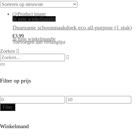
In mijn winkelmandje
Duurzame schoonmaakdoek eco all-purpose (1 stuk)
€
3,99
In mijn winkelmandje
Toevoegen aan verlanglijst
Zoeken
Filter op prijs
Min.
Max.
prijs
prijs
Filter
Winkelmand