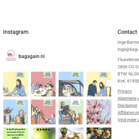
Instagram
Contact
Inge Barme
inge@bag-a
bagagain.nl
Fluwelensi
2806 CG G
BTW: NL0
KvK: 6195
Privacy
Algemene 
Disclaimer
Affiliates
Vind meer 