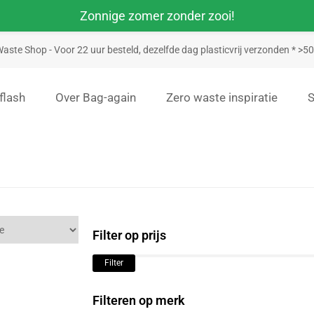
Zonnige zomer zonder zooi!
aste Shop - Voor 22 uur besteld, dezelfde dag plasticvrij verzonden * >
flash
Over Bag-again
Zero waste inspiratie
Filter op prijs
Filter
Filteren op merk