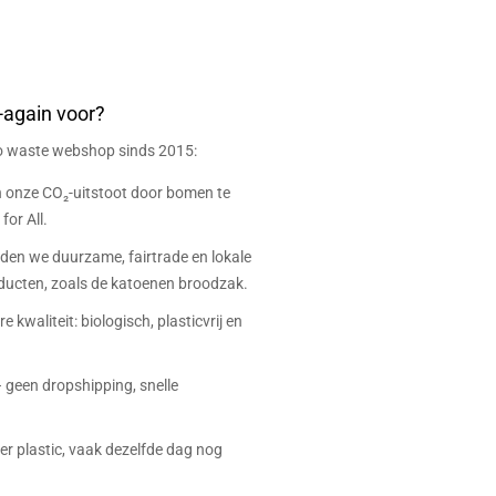
-again voor?
ro waste webshop sinds 2015:
onze CO₂-uitstoot door bomen te
for All.
eden we duurzame, fairtrade en lokale
ucten, zoals de katoenen broodzak.
e kwaliteit: biologisch, plasticvrij en
 geen dropshipping, snelle
r plastic, vaak dezelfde dag nog