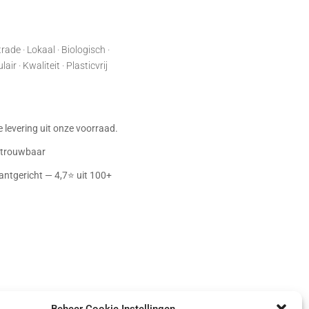
rade · Lokaal · Biologisch ·
ir · Kwaliteit · Plasticvrij
:
je levering uit onze voorraad.
betrouwbaar
antgericht — 4,7⭐ uit 100+