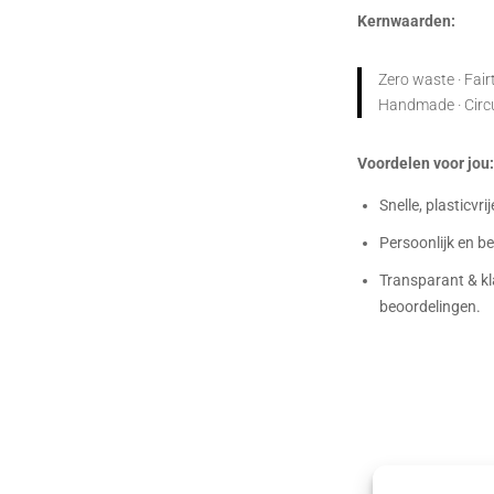
Kernwaarden:
Zero waste · Fairt
Handmade · Circula
Voordelen voor jou
Snelle, plasticvri
Persoonlijk en 
Transparant & kl
beoordelingen.
Bag-again