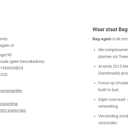
Waar staat Bag
ntlo
Bag‑again
is dé ze
gain.nl
We compenseren 
ngel 90
planten via Trees 
ouda (geen bezoekadres)
Al sinds 2015 bi
01969030B24
(handmade) prod
8220
Focus op circulair
built-to-last.
voorwaarden
Eigen voorraad –
 programma
verwerking.
zero waste tips
Verzending zonde
verzonden.