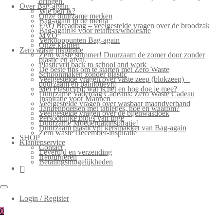
dringen.
Over Bag-again
Wie ben ik?
Onze duurzame merken
Bag-again in de media
FAQ Breadbag – veelgestelde vragen over de broodzak
Bag-again® voor retailers/wholesale
MVO
Verkooppunten Bag-again
Onze klanten
Zero waste inspiratie
Zero waste summer! Duurzaam de zomer door zonder
plastic en afval.
Plasticvrij back to school and work
De beste tips om te starten met Zero Waste
Schoonmaken zonder plastic
Veelgestelde vragen over vaste zeep (blokzeep) –
duurzaam en palmolievrij
Mei Plasticvrij: wat is het en hoe doe je mee?
Duurzame Vaderdag Cadeaus: Zero Waste Cadeau
Inspiratie voor Mannen
Veelgestelde vragen over wasbaar maandverband
Tandenpoetsen met tabletjes, hoe en waarom?
Veelgestelde vragen over de bijenwasdoek
Persoonlijke blogs van Inge
Duurzame Moederdaginspiratie!
Duurzaam plasticvrij kerstpakket van Bag-again
Zero waste December-inspiratie
SHOP
Klantenservice
Contact
Levertijd en verzending
Retourneren
Betalingsmogelijkheden
Login / Register
0