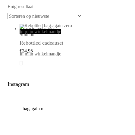
Enig resultaat
In mijn winkelmandje
Sold out
Rebottled cadeauset
€
24,95
In mijn winkelmandje
Instagram
bagagain.nl