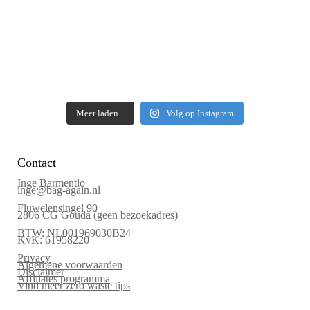
Meer laden...
Volg op Instagram
Contact
Inge Barmentlo
inge@bag-again.nl
Fluwelensingel 90
2806 CG Gouda (geen bezoekadres)
BTW: NL001969030B24
KvK: 61958220
Privacy
Algemene voorwaarden
Disclaimer
Affiliates programma
Vind meer zero waste tips