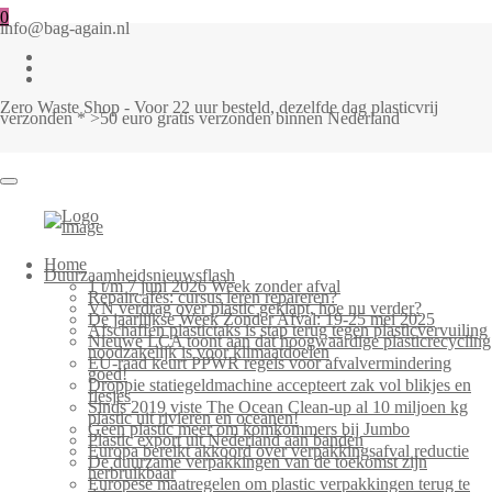
0
info@bag-again.nl
Zero Waste Shop - Voor 22 uur besteld, dezelfde dag plasticvrij
verzonden * >50 euro gratis verzonden binnen Nederland
Home
Duurzaamheidsnieuwsflash
1 t/m 7 juni 2026 Week zonder afval
Repaircafés: cursus leren repareren?
VN verdrag over plastic geklapt, hoe nu verder?
De jaarlijkse Week Zonder Afval: 19-25 mei 2025
Afschaffen plastictaks is stap terug tegen plasticvervuiling
Nieuwe LCA toont aan dat hoogwaardige plasticrecycling
noodzakelijk is voor klimaatdoelen
EU-raad keurt PPWR regels voor afvalvermindering
goed!
Droppie statiegeldmachine accepteert zak vol blikjes en
flesjes
Sinds 2019 viste The Ocean Clean-up al 10 miljoen kg
plastic uit rivieren en oceanen!
Geen plastic meer om komkommers bij Jumbo
Plastic export uit Nederland aan banden
Europa bereikt akkoord over verpakkingsafval reductie
De duurzame verpakkingen van de toekomst zijn
herbruikbaar
Europese maatregelen om plastic verpakkingen terug te