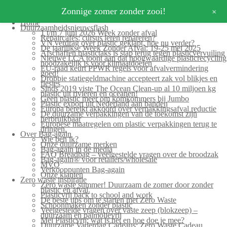
+
Zonnige zomer zonder zooi!
Home
Duurzaamheidsnieuwsflash
1 t/m 7 juni 2026 Week zonder afval
Repaircafés: cursus leren repareren?
VN verdrag over plastic geklapt, hoe nu verder?
De jaarlijkse Week Zonder Afval: 19-25 mei 2025
Afschaffen plastictaks is stap terug tegen plasticvervuiling
Nieuwe LCA toont aan dat hoogwaardige plasticrecycling
noodzakelijk is voor klimaatdoelen
EU-raad keurt PPWR regels voor afvalvermindering
goed!
Droppie statiegeldmachine accepteert zak vol blikjes en
flesjes
Sinds 2019 viste The Ocean Clean-up al 10 miljoen kg
plastic uit rivieren en oceanen!
Geen plastic meer om komkommers bij Jumbo
Plastic export uit Nederland aan banden
Europa bereikt akkoord over verpakkingsafval reductie
De duurzame verpakkingen van de toekomst zijn
herbruikbaar
Europese maatregelen om plastic verpakkingen terug te
dringen.
Over Bag-again
Wie ben ik?
Onze duurzame merken
Bag-again in de media
FAQ Breadbag – veelgestelde vragen over de broodzak
Bag-again® voor retailers/wholesale
MVO
Verkooppunten Bag-again
Onze klanten
Zero waste inspiratie
Zero waste summer! Duurzaam de zomer door zonder
plastic en afval.
Plasticvrij back to school and work
De beste tips om te starten met Zero Waste
Schoonmaken zonder plastic
Veelgestelde vragen over vaste zeep (blokzeep) –
duurzaam en palmolievrij
Mei Plasticvrij: wat is het en hoe doe je mee?
Duurzame Vaderdag Cadeaus: Zero Waste Cadeau