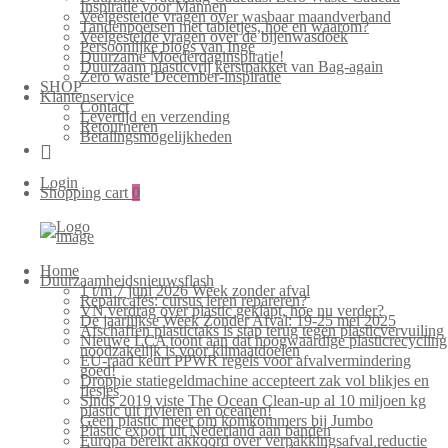
Inspiratie voor Mannen
Veelgestelde vragen over wasbaar maandverband
Tandenpoetsen met tabletjes, hoe en waarom?
Veelgestelde vragen over de bijenwasdoek
Persoonlijke blogs van Inge
Duurzame Moederdaginspiratie!
Duurzaam plasticvrij kerstpakket van Bag-again
Zero waste December-inspiratie
SHOP
Klantenservice
Contact
Levertijd en verzending
Retourneren
Betalingsmogelijkheden
Login
Shopping cart
0
Home
Duurzaamheidsnieuwsflash
1 t/m 7 juni 2026 Week zonder afval
Repaircafés: cursus leren repareren?
VN verdrag over plastic geklapt, hoe nu verder?
De jaarlijkse Week Zonder Afval: 19-25 mei 2025
Afschaffen plastictaks is stap terug tegen plasticvervuiling
Nieuwe LCA toont aan dat hoogwaardige plasticrecycling
noodzakelijk is voor klimaatdoelen
EU-raad keurt PPWR regels voor afvalvermindering
goed!
Droppie statiegeldmachine accepteert zak vol blikjes en
flesjes
Sinds 2019 viste The Ocean Clean-up al 10 miljoen kg
plastic uit rivieren en oceanen!
Geen plastic meer om komkommers bij Jumbo
Plastic export uit Nederland aan banden
Europa bereikt akkoord over verpakkingsafval reductie