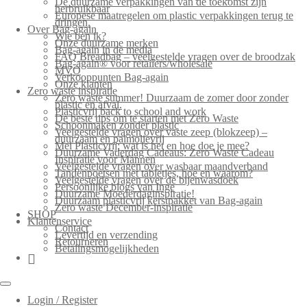
De duurzame verpakkingen van de toekomst zijn
herbruikbaar
Europese maatregelen om plastic verpakkingen terug te
dringen.
Over Bag-again
Wie ben ik?
Onze duurzame merken
Bag-again in de media
FAQ Breadbag – veelgestelde vragen over de broodzak
Bag-again® voor retailers/wholesale
MVO
Verkooppunten Bag-again
Onze klanten
Zero waste inspiratie
Zero waste summer! Duurzaam de zomer door zonder
plastic en afval.
Plasticvrij back to school and work
De beste tips om te starten met Zero Waste
Schoonmaken zonder plastic
Veelgestelde vragen over vaste zeep (blokzeep) –
duurzaam en palmolievrij
Mei Plasticvrij: wat is het en hoe doe je mee?
Duurzame Vaderdag Cadeaus: Zero Waste Cadeau
Inspiratie voor Mannen
Veelgestelde vragen over wasbaar maandverband
Tandenpoetsen met tabletjes, hoe en waarom?
Veelgestelde vragen over de bijenwasdoek
Persoonlijke blogs van Inge
Duurzame Moederdaginspiratie!
Duurzaam plasticvrij kerstpakket van Bag-again
Zero waste December-inspiratie
SHOP
Klantenservice
Contact
Levertijd en verzending
Retourneren
Betalingsmogelijkheden
Login / Register