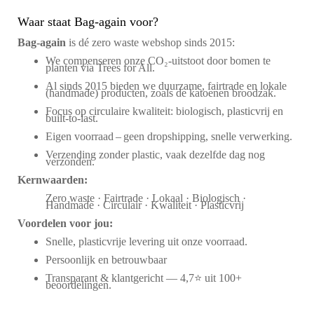
Waar staat Bag-again voor?
Bag‑again
is dé zero waste webshop sinds 2015:
We compenseren onze CO₂-uitstoot door bomen te
planten via Trees for All.
Al sinds 2015 bieden we duurzame, fairtrade en lokale
(handmade) producten, zoals de katoenen broodzak.
Focus op circulaire kwaliteit: biologisch, plasticvrij en
built-to-last.
Eigen voorraad – geen dropshipping, snelle verwerking.
Verzending zonder plastic, vaak dezelfde dag nog
verzonden.
Kernwaarden:
Zero waste · Fairtrade · Lokaal · Biologisch ·
Handmade · Circulair · Kwaliteit · Plasticvrij
Voordelen voor jou:
Snelle, plasticvrije levering uit onze voorraad.
Persoonlijk en betrouwbaar
Transparant & klantgericht — 4,7⭐ uit 100+
beoordelingen.