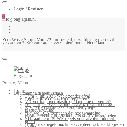
Login / Register
0
info@bag-again.nl
Zero Waste Shop - Voor 22 uur besteld, dezelfde dag plasticvrij
verzonden * >50 euro gratis verzonden binnen Nederland
Bag-again
Primary Menu
Home
Duurzaamheidsnieuwsflash
1 t/m 7 juni 2026 Week zonder afval
Repaircafés: cursus leren repareren?
VN verdrag over plastic geklapt, hoe nu verder?
De jaarlijkse Week Zonder Afval: 19-25 mei 2025
Afschaffen plastictaks is stap terug tegen
plasticvervuiling
Nieuwe LCA toont aan dat hoogwaardige
plasticrecycling noodzakelijk is voor klimaatdoelen
EU-raad keurt PPWR regels voor afvalvermindering
goed!
Droppie statiegeldmachine accepteert zak vol blikjes en