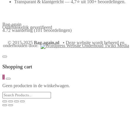
Transparant & klantgericht — 4,7⭐ uit 100+ beoordelingen.
Bag-again
Onafhankelijk geverifieerd
4.72 waardering
(101 beoordelingen)
© 2015-2025
Bag-again.nl
• Deze website wordt beheerd en
onderhouden door:
Shopping cart
0
Geen producten in de winkelwagen.