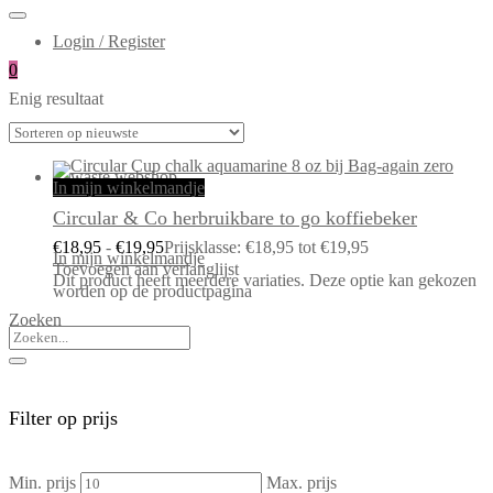
Login / Register
0
Enig resultaat
In mijn winkelmandje
Circular & Co herbruikbare to go koffiebeker
€
18,95
-
€
19,95
Prijsklasse: €18,95 tot €19,95
In mijn winkelmandje
Toevoegen aan verlanglijst
Dit product heeft meerdere variaties. Deze optie kan gekozen
worden op de productpagina
Zoeken
Filter op prijs
Min. prijs
Max. prijs