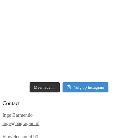
Meer laden...
Volg op Instagram
Contact
Inge Barmentlo
inge@bag-again.nl
Fluwelensingel 90