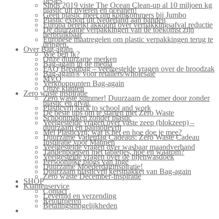
flesjes
Sinds 2019 viste The Ocean Clean-up al 10 miljoen kg
plastic uit rivieren en oceanen!
Geen plastic meer om komkommers bij Jumbo
Plastic export uit Nederland aan banden
Europa bereikt akkoord over verpakkingsafval reductie
De duurzame verpakkingen van de toekomst zijn
herbruikbaar
Europese maatregelen om plastic verpakkingen terug te
dringen.
Over Bag-again
Wie ben ik?
Onze duurzame merken
Bag-again in de media
FAQ Breadbag – veelgestelde vragen over de broodzak
Bag-again® voor retailers/wholesale
MVO
Verkooppunten Bag-again
Onze klanten
Zero waste inspiratie
Zero waste summer! Duurzaam de zomer door zonder
plastic en afval.
Plasticvrij back to school and work
De beste tips om te starten met Zero Waste
Schoonmaken zonder plastic
Veelgestelde vragen over vaste zeep (blokzeep) –
duurzaam en palmolievrij
Mei Plasticvrij: wat is het en hoe doe je mee?
Duurzame Vaderdag Cadeaus: Zero Waste Cadeau
Inspiratie voor Mannen
Veelgestelde vragen over wasbaar maandverband
Tandenpoetsen met tabletjes, hoe en waarom?
Veelgestelde vragen over de bijenwasdoek
Persoonlijke blogs van Inge
Duurzame Moederdaginspiratie!
Duurzaam plasticvrij kerstpakket van Bag-again
Zero waste December-inspiratie
SHOP
Klantenservice
Contact
Levertijd en verzending
Retourneren
Betalingsmogelijkheden