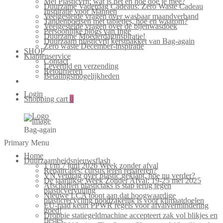
Mei Plasticvrij: wat is het en hoe doe je mee?
Duurzame Vaderdag Cadeaus: Zero Waste Cadeau
Inspiratie voor Mannen
Veelgestelde vragen over wasbaar maandverband
Tandenpoetsen met tabletjes, hoe en waarom?
Veelgestelde vragen over de bijenwasdoek
Persoonlijke blogs van Inge
Duurzame Moederdaginspiratie!
Duurzaam plasticvrij kerstpakket van Bag-again
Zero waste December-inspiratie
SHOP
Klantenservice
Contact
Levertijd en verzending
Retourneren
Betalingsmogelijkheden
Login
Shopping cart
0
Bag-again
Primary Menu
Home
Duurzaamheidsnieuwsflash
1 t/m 7 juni 2026 Week zonder afval
Repaircafés: cursus leren repareren?
VN verdrag over plastic geklapt, hoe nu verder?
De jaarlijkse Week Zonder Afval: 19-25 mei 2025
Afschaffen plastictaks is stap terug tegen
plasticvervuiling
Nieuwe LCA toont aan dat hoogwaardige
plasticrecycling noodzakelijk is voor klimaatdoelen
EU-raad keurt PPWR regels voor afvalvermindering
goed!
Droppie statiegeldmachine accepteert zak vol blikjes en
flesjes