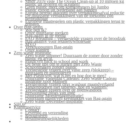
Sinds 2019 viste The Ocean Clean-up al 10 miljoen kg
plastic uit rivieren en oceanen!
Geen plastic meer om komkommers bij Jumbo
Plastic export uit Nederland aan banden
Europa bereikt akkoord over verpakkingsafval reductie
De duurzame verpakkingen van de toekomst zijn
herbruikbaar
Europese maatregelen om plastic verpakkingen terug te
dringen.
Over Bag-again
Wie ben ik?
Onze duurzame merken
Bag-again in de media
FAQ Breadbag – veelgestelde vragen over de broodzak
Bag-again® voor retailers/wholesale
MVO
Verkooppunten Bag-again
Onze klanten
Zero waste inspiratie
Zero waste summer! Duurzaam de zomer door zonder
plastic en afval.
Plasticvrij back to school and work
De beste tips om te starten met Zero Waste
Schoonmaken zonder plastic
Veelgestelde vragen over vaste zeep (blokzeep) –
duurzaam en palmolievrij
Mei Plasticvrij: wat is het en hoe doe je mee?
Duurzame Vaderdag Cadeaus: Zero Waste Cadeau
Inspiratie voor Mannen
Veelgestelde vragen over wasbaar maandverband
Tandenpoetsen met tabletjes, hoe en waarom?
Veelgestelde vragen over de bijenwasdoek
Persoonlijke blogs van Inge
Duurzame Moederdaginspiratie!
Duurzaam plasticvrij kerstpakket van Bag-again
Zero waste December-inspiratie
SHOP
Klantenservice
Contact
Levertijd en verzending
Retourneren
Betalingsmogelijkheden