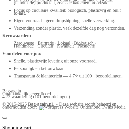
(handmade) producten, zoals de katoenen broodzak.
Focus op circulaire kwaliteit: biologisch, plasticvrij en built-
to-last.
Eigen voorraad – geen dropshipping, snelle verwerking.
Verzending zonder plastic, vaak dezelfde dag nog verzonden.
Kernwaarden:
Zero waste · Fairtrade · Lokaal · Biologisch ·
Handmade · Circulair · Kwaliteit · Plasticvrij
Voordelen voor jou:
Snelle, plasticvrije levering uit onze voorraad.
Persoonlijk en betrouwbaar
Transparant & klantgericht — 4,7⭐ uit 100+ beoordelingen.
Bag-again
Onafhankelijk geverifieerd
4.72 waardering
(101 beoordelingen)
© 2015-2025
Bag-again.nl
• Deze website wordt beheerd en
onderhouden door:
Shopping cart