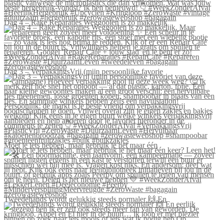
Dag 4 – Rake Reparaties Weggooien is zo makkelijk
Dag 3 – VerpakkingsVrij (mijn persoonlijke favorie
Moet je iets hebben, maar gebruik je het maar één
Tweedehands wordt gelukkig steeds normaler 🙌 En