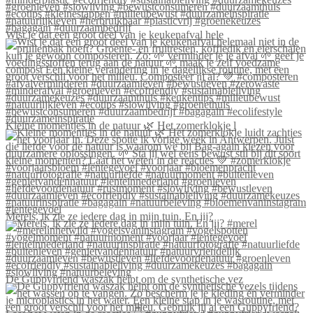
Wist je dat een groot deel van je keukenafval hele
Kleine momentjes in de natuur 🌿 Het zomerklokje l
Merels, ik zie ze iedere dag in mijn tuin. En jij?
De Guppyfriend waszak helpt om de synthetische vez