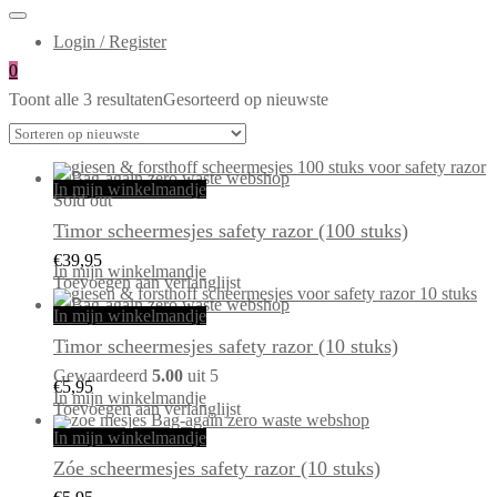
Login / Register
0
Toont alle 3 resultaten
Gesorteerd op nieuwste
In mijn winkelmandje
Sold out
Timor scheermesjes safety razor (100 stuks)
€
39,95
In mijn winkelmandje
Toevoegen aan verlanglijst
In mijn winkelmandje
Timor scheermesjes safety razor (10 stuks)
Gewaardeerd
5.00
uit 5
€
5,95
In mijn winkelmandje
Toevoegen aan verlanglijst
In mijn winkelmandje
Zóe scheermesjes safety razor (10 stuks)