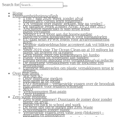
Search for:
Home
Duurzaamheidsnieuwsflash
1 t/m 7 juni 2026 Week zonder afval
Repaircafés: cursus leren repareren?
VN verdrag over plastic geklapt, hoe nu verder?
De jaarlijkse Week Zonder Afval: 19-25 mei 2025
Afschaffen plastictaks is stap terug tegen
plasticvervuiling
Nieuwe LCA toont aan dat hoogwaardige
plasticrecycling noodzakelijk is voor klimaatdoelen
EU-raad keurt PPWR regels voor afvalvermindering
goed!
Droppie statiegeldmachine accepteert zak vol blikjes en
flesjes
Sinds 2019 viste The Ocean Clean-up al 10 miljoen kg
plastic uit rivieren en oceanen!
Geen plastic meer om komkommers bij Jumbo
Plastic export uit Nederland aan banden
Europa bereikt akkoord over verpakkingsafval reductie
De duurzame verpakkingen van de toekomst zijn
herbruikbaar
Europese maatregelen om plastic verpakkingen terug te
dringen.
Over Bag-again
Wie ben ik?
Onze duurzame merken
Bag-again in de media
FAQ Breadbag – veelgestelde vragen over de broodzak
Bag-again® voor retailers/wholesale
MVO
Verkooppunten Bag-again
Onze klanten
Zero waste inspiratie
Zero waste summer! Duurzaam de zomer door zonder
plastic en afval.
Plasticvrij back to school and work
De beste tips om te starten met Zero Waste
Schoonmaken zonder plastic
Veelgestelde vragen over vaste zeep (blokzeep) –
duurzaam en palmolievrij