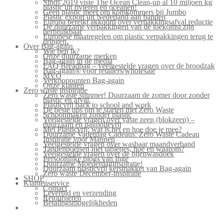
Sinds 2019 viste The Ocean Clean-up al 10 miljoen kg
plastic uit rivieren en oceanen!
Geen plastic meer om komkommers bij Jumbo
Plastic export uit Nederland aan banden
Europa bereikt akkoord over verpakkingsafval reductie
De duurzame verpakkingen van de toekomst zijn
herbruikbaar
Europese maatregelen om plastic verpakkingen terug te
dringen.
Over Bag-again
Wie ben ik?
Onze duurzame merken
Bag-again in de media
FAQ Breadbag – veelgestelde vragen over de broodzak
Bag-again® voor retailers/wholesale
MVO
Verkooppunten Bag-again
Onze klanten
Zero waste inspiratie
Zero waste summer! Duurzaam de zomer door zonder
plastic en afval.
Plasticvrij back to school and work
De beste tips om te starten met Zero Waste
Schoonmaken zonder plastic
Veelgestelde vragen over vaste zeep (blokzeep) –
duurzaam en palmolievrij
Mei Plasticvrij: wat is het en hoe doe je mee?
Duurzame Vaderdag Cadeaus: Zero Waste Cadeau
Inspiratie voor Mannen
Veelgestelde vragen over wasbaar maandverband
Tandenpoetsen met tabletjes, hoe en waarom?
Veelgestelde vragen over de bijenwasdoek
Persoonlijke blogs van Inge
Duurzame Moederdaginspiratie!
Duurzaam plasticvrij kerstpakket van Bag-again
Zero waste December-inspiratie
SHOP
Klantenservice
Contact
Levertijd en verzending
Retourneren
Betalingsmogelijkheden