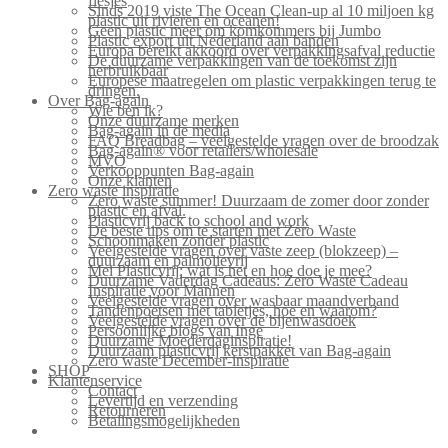
flesjes
Sinds 2019 viste The Ocean Clean-up al 10 miljoen kg
plastic uit rivieren en oceanen!
Geen plastic meer om komkommers bij Jumbo
Plastic export uit Nederland aan banden
Europa bereikt akkoord over verpakkingsafval reductie
De duurzame verpakkingen van de toekomst zijn
herbruikbaar
Europese maatregelen om plastic verpakkingen terug te
dringen.
Over Bag-again
Wie ben ik?
Onze duurzame merken
Bag-again in de media
FAQ Breadbag – veelgestelde vragen over de broodzak
Bag-again® voor retailers/wholesale
MVO
Verkooppunten Bag-again
Onze klanten
Zero waste inspiratie
Zero waste summer! Duurzaam de zomer door zonder
plastic en afval.
Plasticvrij back to school and work
De beste tips om te starten met Zero Waste
Schoonmaken zonder plastic
Veelgestelde vragen over vaste zeep (blokzeep) –
duurzaam en palmolievrij
Mei Plasticvrij: wat is het en hoe doe je mee?
Duurzame Vaderdag Cadeaus: Zero Waste Cadeau
Inspiratie voor Mannen
Veelgestelde vragen over wasbaar maandverband
Tandenpoetsen met tabletjes, hoe en waarom?
Veelgestelde vragen over de bijenwasdoek
Persoonlijke blogs van Inge
Duurzame Moederdaginspiratie!
Duurzaam plasticvrij kerstpakket van Bag-again
Zero waste December-inspiratie
SHOP
Klantenservice
Contact
Levertijd en verzending
Retourneren
Betalingsmogelijkheden