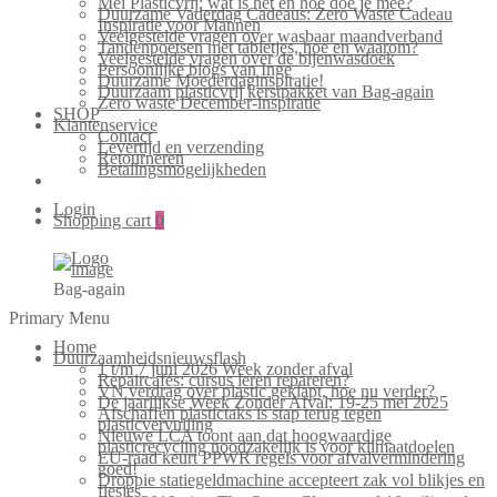
Mei Plasticvrij: wat is het en hoe doe je mee?
Duurzame Vaderdag Cadeaus: Zero Waste Cadeau
Inspiratie voor Mannen
Veelgestelde vragen over wasbaar maandverband
Tandenpoetsen met tabletjes, hoe en waarom?
Veelgestelde vragen over de bijenwasdoek
Persoonlijke blogs van Inge
Duurzame Moederdaginspiratie!
Duurzaam plasticvrij kerstpakket van Bag-again
Zero waste December-inspiratie
SHOP
Klantenservice
Contact
Levertijd en verzending
Retourneren
Betalingsmogelijkheden
Login
Shopping cart
0
Bag-again
Primary Menu
Home
Duurzaamheidsnieuwsflash
1 t/m 7 juni 2026 Week zonder afval
Repaircafés: cursus leren repareren?
VN verdrag over plastic geklapt, hoe nu verder?
De jaarlijkse Week Zonder Afval: 19-25 mei 2025
Afschaffen plastictaks is stap terug tegen
plasticvervuiling
Nieuwe LCA toont aan dat hoogwaardige
plasticrecycling noodzakelijk is voor klimaatdoelen
EU-raad keurt PPWR regels voor afvalvermindering
goed!
Droppie statiegeldmachine accepteert zak vol blikjes en
flesjes