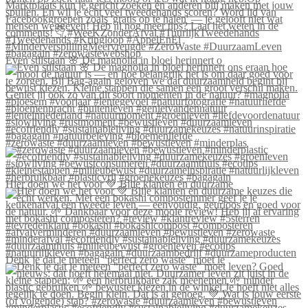
Even stilstaan 🌸 De magnolia in bloei herinnert o
#zerowaste #duurzaamleven #bewustleven #minderplas
Hier doen we het voor 💚 Blije klanten én duurzame
Denk je dat je meteen “perfect zero waste” moet le