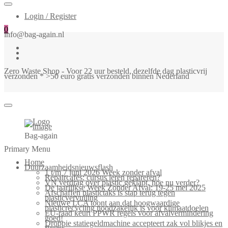
Login / Register
0
info@bag-again.nl
Zero Waste Shop - Voor 22 uur besteld, dezelfde dag plasticvrij
verzonden * >50 euro gratis verzonden binnen Nederland
Bag-again
Primary Menu
Home
Duurzaamheidsnieuwsflash
1 t/m 7 juni 2026 Week zonder afval
Repaircafés: cursus leren repareren?
VN verdrag over plastic geklapt, hoe nu verder?
De jaarlijkse Week Zonder Afval: 19-25 mei 2025
Afschaffen plastictaks is stap terug tegen
plasticvervuiling
Nieuwe LCA toont aan dat hoogwaardige
plasticrecycling noodzakelijk is voor klimaatdoelen
EU-raad keurt PPWR regels voor afvalvermindering
goed!
Droppie statiegeldmachine accepteert zak vol blikjes en