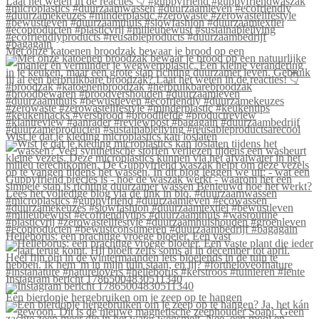
Met onze katoenen broodzak bewaar je brood op een
Wist je dat je kleding microplastics kan loslaten
Helleborus: een prachtige vroege bloeier. Een vast
Instagram bericht 17865004830511340
Een bierdopje hergebruiken om je zeep op te hangen