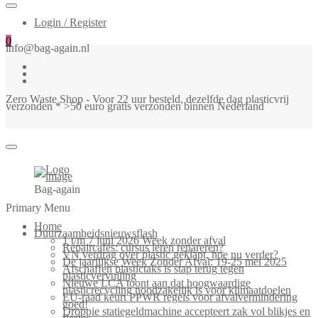
Login / Register
0
info@bag-again.nl
Zero Waste Shop - Voor 22 uur besteld, dezelfde dag plasticvrij
verzonden * >50 euro gratis verzonden binnen Nederland
Bag-again
Primary Menu
Home
Duurzaamheidsnieuwsflash
1 t/m 7 juni 2026 Week zonder afval
Repaircafés: cursus leren repareren?
VN verdrag over plastic geklapt, hoe nu verder?
De jaarlijkse Week Zonder Afval: 19-25 mei 2025
Afschaffen plastictaks is stap terug tegen
plasticvervuiling
Nieuwe LCA toont aan dat hoogwaardige
plasticrecycling noodzakelijk is voor klimaatdoelen
EU-raad keurt PPWR regels voor afvalvermindering
goed!
Droppie statiegeldmachine accepteert zak vol blikjes en