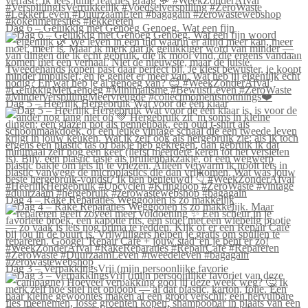
Dag 6 – Gelukkig met Genoeg Genoeg. Wat een fijn
Dag 5 – Heerlijk Hergebruik Wat voor de één klaar
Dag 4 – Rake Reparaties Weggooien is zo makkelijk
Dag 3 – VerpakkingsVrij (mijn persoonlijke favorie