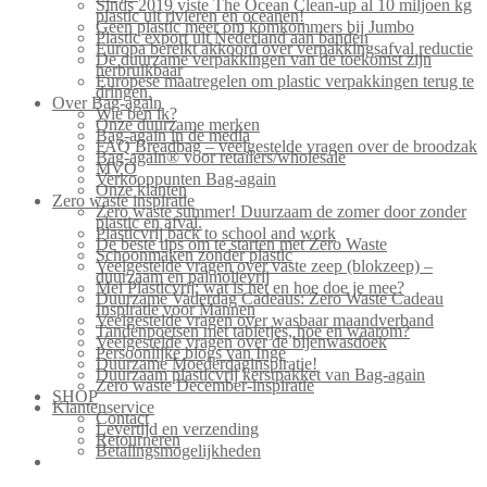
Sinds 2019 viste The Ocean Clean-up al 10 miljoen kg
plastic uit rivieren en oceanen!
Geen plastic meer om komkommers bij Jumbo
Plastic export uit Nederland aan banden
Europa bereikt akkoord over verpakkingsafval reductie
De duurzame verpakkingen van de toekomst zijn
herbruikbaar
Europese maatregelen om plastic verpakkingen terug te
dringen.
Over Bag-again
Wie ben ik?
Onze duurzame merken
Bag-again in de media
FAQ Breadbag – veelgestelde vragen over de broodzak
Bag-again® voor retailers/wholesale
MVO
Verkooppunten Bag-again
Onze klanten
Zero waste inspiratie
Zero waste summer! Duurzaam de zomer door zonder
plastic en afval.
Plasticvrij back to school and work
De beste tips om te starten met Zero Waste
Schoonmaken zonder plastic
Veelgestelde vragen over vaste zeep (blokzeep) –
duurzaam en palmolievrij
Mei Plasticvrij: wat is het en hoe doe je mee?
Duurzame Vaderdag Cadeaus: Zero Waste Cadeau
Inspiratie voor Mannen
Veelgestelde vragen over wasbaar maandverband
Tandenpoetsen met tabletjes, hoe en waarom?
Veelgestelde vragen over de bijenwasdoek
Persoonlijke blogs van Inge
Duurzame Moederdaginspiratie!
Duurzaam plasticvrij kerstpakket van Bag-again
Zero waste December-inspiratie
SHOP
Klantenservice
Contact
Levertijd en verzending
Retourneren
Betalingsmogelijkheden