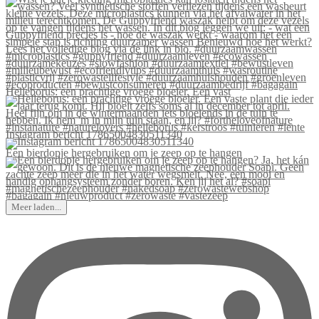
Helleborus: een prachtige vroege bloeier. Een vast
Instagram bericht 17865004830511340
Een bierdopje hergebruiken om je zeep op te hangen
Meer laden...