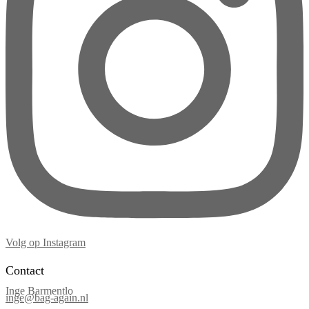
Volg op Instagram
Contact
Inge Barmentlo
inge@bag-again.nl