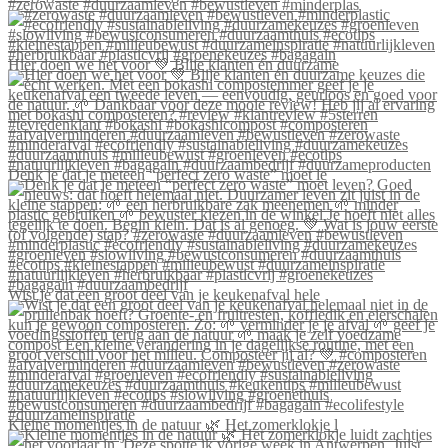
#zerowaste #duurzaamleven #bewustleven #minderplas
Hier doen we het voor 💚 Blije klanten én duurzame
Denk je dat je meteen “perfect zero waste” moet le
Wist je dat een groot deel van je keukenafval hele
Kleine momentjes in de natuur 🌿 Het zomerklokje l