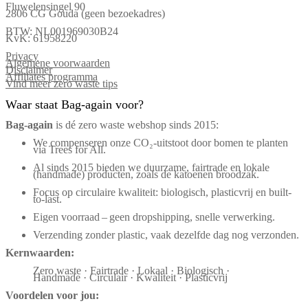
Fluwelensingel 90
2806 CG Gouda (geen bezoekadres)
BTW: NL001969030B24
KvK: 61958220
Privacy
Algemene voorwaarden
Disclaimer
Affiliates programma
Vind meer zero waste tips
Waar staat Bag-again voor?
Bag‑again
is dé zero waste webshop sinds 2015:
We compenseren onze CO₂-uitstoot door bomen te planten
via Trees for All.
Al sinds 2015 bieden we duurzame, fairtrade en lokale
(handmade) producten, zoals de katoenen broodzak.
Focus op circulaire kwaliteit: biologisch, plasticvrij en built-
to-last.
Eigen voorraad – geen dropshipping, snelle verwerking.
Verzending zonder plastic, vaak dezelfde dag nog verzonden.
Kernwaarden:
Zero waste · Fairtrade · Lokaal · Biologisch ·
Handmade · Circulair · Kwaliteit · Plasticvrij
Voordelen voor jou: