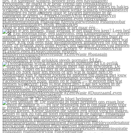
Moet je iets hebben, maar gebruik je het maar één
Tweedehands wordt gelukkig steeds normaler 🙌 En
Even stilstaan 🌸 De magnolia in bloei herinnert o