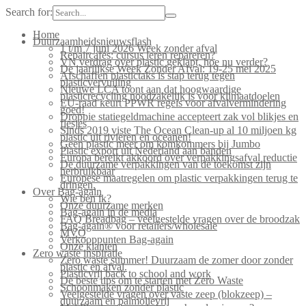
Search for:
Home
Duurzaamheidsnieuwsflash
1 t/m 7 juni 2026 Week zonder afval
Repaircafés: cursus leren repareren?
VN verdrag over plastic geklapt, hoe nu verder?
De jaarlijkse Week Zonder Afval: 19-25 mei 2025
Afschaffen plastictaks is stap terug tegen
plasticvervuiling
Nieuwe LCA toont aan dat hoogwaardige
plasticrecycling noodzakelijk is voor klimaatdoelen
EU-raad keurt PPWR regels voor afvalvermindering
goed!
Droppie statiegeldmachine accepteert zak vol blikjes en
flesjes
Sinds 2019 viste The Ocean Clean-up al 10 miljoen kg
plastic uit rivieren en oceanen!
Geen plastic meer om komkommers bij Jumbo
Plastic export uit Nederland aan banden
Europa bereikt akkoord over verpakkingsafval reductie
De duurzame verpakkingen van de toekomst zijn
herbruikbaar
Europese maatregelen om plastic verpakkingen terug te
dringen.
Over Bag-again
Wie ben ik?
Onze duurzame merken
Bag-again in de media
FAQ Breadbag – veelgestelde vragen over de broodzak
Bag-again® voor retailers/wholesale
MVO
Verkooppunten Bag-again
Onze klanten
Zero waste inspiratie
Zero waste summer! Duurzaam de zomer door zonder
plastic en afval.
Plasticvrij back to school and work
De beste tips om te starten met Zero Waste
Schoonmaken zonder plastic
Veelgestelde vragen over vaste zeep (blokzeep) –
duurzaam en palmolievrij