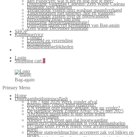
Mei Plasticvrij: wat is het en hoe doe je mee?
Duurzame Vaderdag Cadeaus: Zero Waste Cadeau
Inspiratie voor Mannen
Veelgestelde vragen over wasbaar maandverband
Tandenpoetsen met tabletjes, hoe en waarom?
Veelgestelde vragen over de bijenwasdoek
Persoonlijke blogs van Inge
Duurzame Moederdaginspiratie!
Duurzaam plasticvrij kerstpakket van Bag-again
Zero waste December-inspiratie
SHOP
Klantenservice
Contact
Levertijd en verzending
Retourneren
Betalingsmogelijkheden
Login
Shopping cart
0
Bag-again
Primary Menu
Home
Duurzaamheidsnieuwsflash
1 t/m 7 juni 2026 Week zonder afval
Repaircafés: cursus leren repareren?
VN verdrag over plastic geklapt, hoe nu verder?
De jaarlijkse Week Zonder Afval: 19-25 mei 2025
Afschaffen plastictaks is stap terug tegen
plasticvervuiling
Nieuwe LCA toont aan dat hoogwaardige
plasticrecycling noodzakelijk is voor klimaatdoelen
EU-raad keurt PPWR regels voor afvalvermindering
goed!
Droppie statiegeldmachine accepteert zak vol blikjes en
flesjes