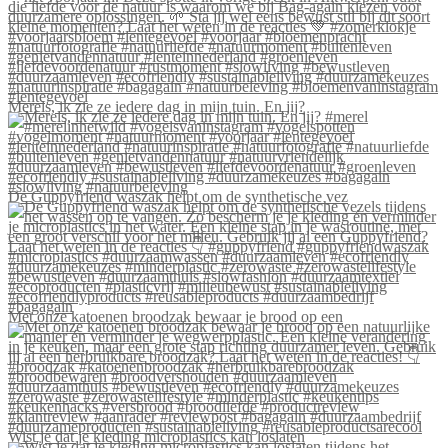
Merels, ik zie ze iedere dag in mijn tuin. En jij?
De Guppyfriend waszak helpt om de synthetische vez
Met onze katoenen broodzak bewaar je brood op een
Wist je dat je kleding microplastics kan loslaten