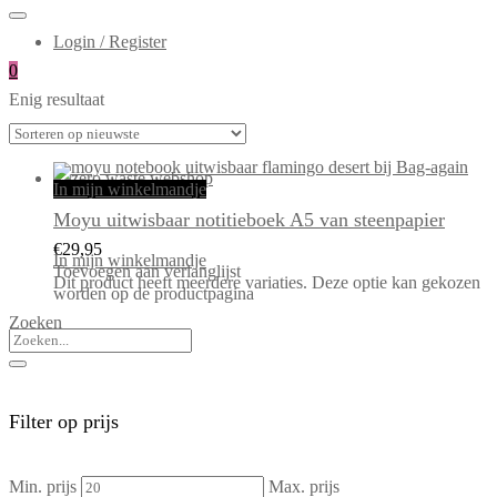
Login / Register
0
Enig resultaat
In mijn winkelmandje
Moyu uitwisbaar notitieboek A5 van steenpapier
€
29,95
In mijn winkelmandje
Toevoegen aan verlanglijst
Dit product heeft meerdere variaties. Deze optie kan gekozen
worden op de productpagina
Zoeken
Filter op prijs
Min. prijs
Max. prijs