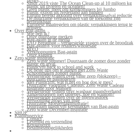
flesjes
Sinds 2019 viste The Ocean Clean-up al 10 miljoen kg
plastic uit rivieren en oceanen!
Geen plastic meer om komkommers bij Jumbo
Plastic export uit Nederland aan banden
Europa bereikt akkoord over verpakkingsafval reductie
De duurzame verpakkingen van de toekomst zijn
herbruikbaar
Europese maatregelen om plastic verpakkingen terug te
dringen.
Over Bag-again
Wie ben ik?
Onze duurzame merken
Bag-again in de media
FAQ Breadbag – veelgestelde vragen over de broodzak
Bag-again® voor retailers/wholesale
MVO
Verkooppunten Bag-again
Onze klanten
Zero waste inspiratie
Zero waste summer! Duurzaam de zomer door zonder
plastic en afval.
Plasticvrij back to school and work
De beste tips om te starten met Zero Waste
Schoonmaken zonder plastic
Veelgestelde vragen over vaste zeep (blokzeep) –
duurzaam en palmolievrij
Mei Plasticvrij: wat is het en hoe doe je mee?
Duurzame Vaderdag Cadeaus: Zero Waste Cadeau
Inspiratie voor Mannen
Veelgestelde vragen over wasbaar maandverband
Tandenpoetsen met tabletjes, hoe en waarom?
Veelgestelde vragen over de bijenwasdoek
Persoonlijke blogs van Inge
Duurzame Moederdaginspiratie!
Duurzaam plasticvrij kerstpakket van Bag-again
Zero waste December-inspiratie
SHOP
Klantenservice
Contact
Levertijd en verzending
Retourneren
Betalingsmogelijkheden