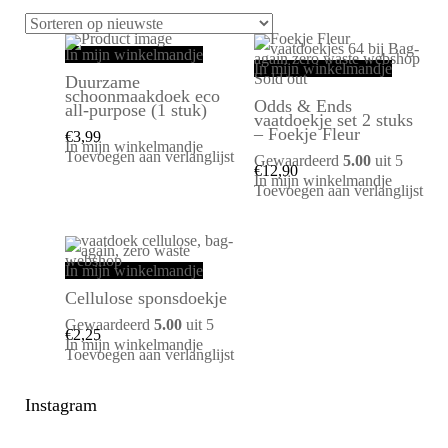
In mijn winkelmandje
In mijn winkelmandje
Sold out
Duurzame
schoonmaakdoek eco
Odds & Ends
all-purpose (1 stuk)
vaatdoekje set 2 stuks
– Foekje Fleur
€
3,99
In mijn winkelmandje
Toevoegen aan verlanglijst
Gewaardeerd
5.00
uit 5
€
12,90
In mijn winkelmandje
Toevoegen aan verlanglijst
In mijn winkelmandje
Cellulose sponsdoekje
Gewaardeerd
5.00
uit 5
€
2,25
In mijn winkelmandje
Toevoegen aan verlanglijst
Instagram