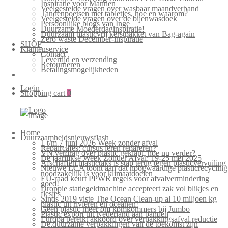
Inspiratie voor Mannen
Veelgestelde vragen over wasbaar maandverband
Tandenpoetsen met tabletjes, hoe en waarom?
Veelgestelde vragen over de bijenwasdoek
Persoonlijke blogs van Inge
Duurzame Moederdaginspiratie!
Duurzaam plasticvrij kerstpakket van Bag-again
Zero waste December-inspiratie
SHOP
Klantenservice
Contact
Levertijd en verzending
Retourneren
Betalingsmogelijkheden
Login
Shopping cart
0
Home
Duurzaamheidsnieuwsflash
1 t/m 7 juni 2026 Week zonder afval
Repaircafés: cursus leren repareren?
VN verdrag over plastic geklapt, hoe nu verder?
De jaarlijkse Week Zonder Afval: 19-25 mei 2025
Afschaffen plastictaks is stap terug tegen plasticvervuiling
Nieuwe LCA toont aan dat hoogwaardige plasticrecycling
noodzakelijk is voor klimaatdoelen
EU-raad keurt PPWR regels voor afvalvermindering
goed!
Droppie statiegeldmachine accepteert zak vol blikjes en
flesjes
Sinds 2019 viste The Ocean Clean-up al 10 miljoen kg
plastic uit rivieren en oceanen!
Geen plastic meer om komkommers bij Jumbo
Plastic export uit Nederland aan banden
Europa bereikt akkoord over verpakkingsafval reductie
De duurzame verpakkingen van de toekomst zijn