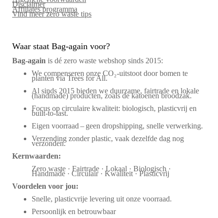
Disclaimer
Affiliates programma
Vind meer zero waste tips
Waar staat Bag-again voor?
Bag‑again
is dé zero waste webshop sinds 2015:
We compenseren onze CO₂-uitstoot door bomen te
planten via Trees for All.
Al sinds 2015 bieden we duurzame, fairtrade en lokale
(handmade) producten, zoals de katoenen broodzak.
Focus op circulaire kwaliteit: biologisch, plasticvrij en
built-to-last.
Eigen voorraad – geen dropshipping, snelle verwerking.
Verzending zonder plastic, vaak dezelfde dag nog
verzonden.
Kernwaarden:
Zero waste · Fairtrade · Lokaal · Biologisch ·
Handmade · Circulair · Kwaliteit · Plasticvrij
Voordelen voor jou:
Snelle, plasticvrije levering uit onze voorraad.
Persoonlijk en betrouwbaar