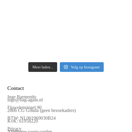
Meer laden...
Volg op Instagram
Contact
Inge Barmentlo
inge@bag-again.nl
Fluwelensingel 90
2806 CG Gouda (geen bezoekadres)
BTW: NL001969030B24
KvK: 61958220
Privacy
Algemene voorwaarden