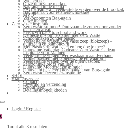
Wie ben ik?
Onze duurzame merken
Bag-again in de media
FAQ Breadbag – veelgestelde vragen over de broodzak
Bag-again® voor retailers/wholesale
MVO
Verkooppunten Bag-again
Onze klanten
Zero waste inspiratie
Zero waste summer! Duurzaam de zomer door zonder
plastic en afval.
Plasticvrij back to school and work
De beste tips om te starten met Zero Waste
Schoonmaken zonder plastic
Veelgestelde vragen over vaste zeep (blokzeep) –
duurzaam en palmolievrij
Mei Plasticvrij: wat is het en hoe doe je mee?
Duurzame Vaderdag Cadeaus: Zero Waste Cadeau
Inspiratie voor Mannen
Veelgestelde vragen over wasbaar maandverband
Tandenpoetsen met tabletjes, hoe en waarom?
Veelgestelde vragen over de bijenwasdoek
Persoonlijke blogs van Inge
Duurzame Moederdaginspiratie!
Duurzaam plasticvrij kerstpakket van Bag-again
Zero waste December-inspiratie
SHOP
Klantenservice
Contact
Levertijd en verzending
Retourneren
Betalingsmogelijkheden
Login / Register
0
Toont alle 3 resultaten