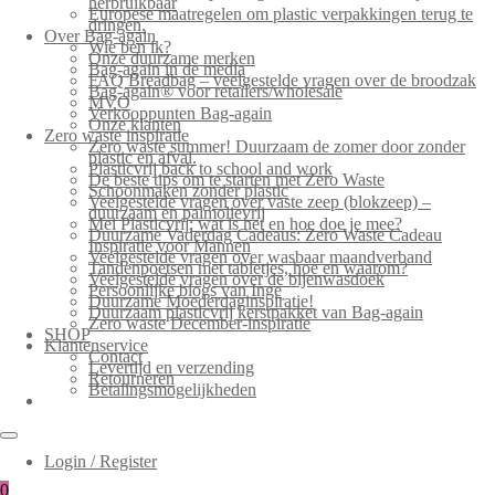
herbruikbaar
Europese maatregelen om plastic verpakkingen terug te
dringen.
Over Bag-again
Wie ben ik?
Onze duurzame merken
Bag-again in de media
FAQ Breadbag – veelgestelde vragen over de broodzak
Bag-again® voor retailers/wholesale
MVO
Verkooppunten Bag-again
Onze klanten
Zero waste inspiratie
Zero waste summer! Duurzaam de zomer door zonder
plastic en afval.
Plasticvrij back to school and work
De beste tips om te starten met Zero Waste
Schoonmaken zonder plastic
Veelgestelde vragen over vaste zeep (blokzeep) –
duurzaam en palmolievrij
Mei Plasticvrij: wat is het en hoe doe je mee?
Duurzame Vaderdag Cadeaus: Zero Waste Cadeau
Inspiratie voor Mannen
Veelgestelde vragen over wasbaar maandverband
Tandenpoetsen met tabletjes, hoe en waarom?
Veelgestelde vragen over de bijenwasdoek
Persoonlijke blogs van Inge
Duurzame Moederdaginspiratie!
Duurzaam plasticvrij kerstpakket van Bag-again
Zero waste December-inspiratie
SHOP
Klantenservice
Contact
Levertijd en verzending
Retourneren
Betalingsmogelijkheden
Login / Register
0