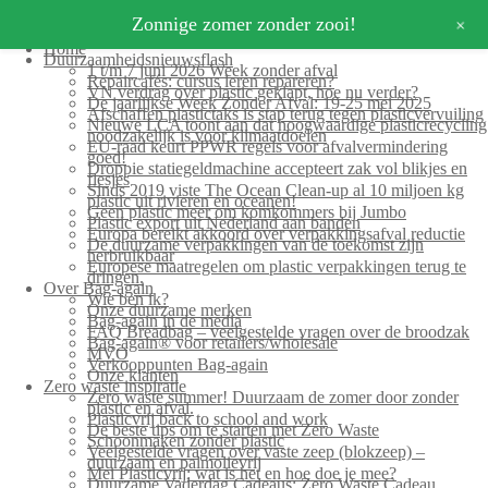
+
Zonnige zomer zonder zooi!
Home
Duurzaamheidsnieuwsflash
1 t/m 7 juni 2026 Week zonder afval
Repaircafés: cursus leren repareren?
VN verdrag over plastic geklapt, hoe nu verder?
De jaarlijkse Week Zonder Afval: 19-25 mei 2025
Afschaffen plastictaks is stap terug tegen plasticvervuiling
Nieuwe LCA toont aan dat hoogwaardige plasticrecycling
noodzakelijk is voor klimaatdoelen
EU-raad keurt PPWR regels voor afvalvermindering
goed!
Droppie statiegeldmachine accepteert zak vol blikjes en
flesjes
Sinds 2019 viste The Ocean Clean-up al 10 miljoen kg
plastic uit rivieren en oceanen!
Geen plastic meer om komkommers bij Jumbo
Plastic export uit Nederland aan banden
Europa bereikt akkoord over verpakkingsafval reductie
De duurzame verpakkingen van de toekomst zijn
herbruikbaar
Europese maatregelen om plastic verpakkingen terug te
dringen.
Over Bag-again
Wie ben ik?
Onze duurzame merken
Bag-again in de media
FAQ Breadbag – veelgestelde vragen over de broodzak
Bag-again® voor retailers/wholesale
MVO
Verkooppunten Bag-again
Onze klanten
Zero waste inspiratie
Zero waste summer! Duurzaam de zomer door zonder
plastic en afval.
Plasticvrij back to school and work
De beste tips om te starten met Zero Waste
Schoonmaken zonder plastic
Veelgestelde vragen over vaste zeep (blokzeep) –
duurzaam en palmolievrij
Mei Plasticvrij: wat is het en hoe doe je mee?
Duurzame Vaderdag Cadeaus: Zero Waste Cadeau