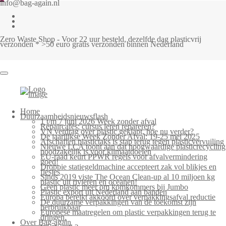
info@bag-again.nl
Zero Waste Shop - Voor 22 uur besteld, dezelfde dag plasticvrij
verzonden * >50 euro gratis verzonden binnen Nederland
Home
Duurzaamheidsnieuwsflash
1 t/m 7 juni 2026 Week zonder afval
Repaircafés: cursus leren repareren?
VN verdrag over plastic geklapt, hoe nu verder?
De jaarlijkse Week Zonder Afval: 19-25 mei 2025
Afschaffen plastictaks is stap terug tegen plasticvervuiling
Nieuwe LCA toont aan dat hoogwaardige plasticrecycling
noodzakelijk is voor klimaatdoelen
EU-raad keurt PPWR regels voor afvalvermindering
goed!
Droppie statiegeldmachine accepteert zak vol blikjes en
flesjes
Sinds 2019 viste The Ocean Clean-up al 10 miljoen kg
plastic uit rivieren en oceanen!
Geen plastic meer om komkommers bij Jumbo
Plastic export uit Nederland aan banden
Europa bereikt akkoord over verpakkingsafval reductie
De duurzame verpakkingen van de toekomst zijn
herbruikbaar
Europese maatregelen om plastic verpakkingen terug te
dringen.
Over Bag-again