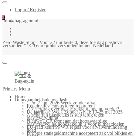
Login / Register
0
info@bag-again.nl
Zero Waste Shop - Voor 22 uur besteld, dezelfde dag plasticvrij
verzonden * >50 euro gratis verzonden binnen Nederland
Bag-again
Primary Menu
Home
Duurzaamheidsnieuwsflash
1 t/m 7 juni 2026 Week zonder afval
Repaircafés: cursus leren repareren?
VN verdrag over plastic geklapt, hoe nu verder?
De jaarlijkse Week Zonder Afval: 19-25 mei 2025
Afschaffen plastictaks is stap terug tegen
plasticvervuiling
Nieuwe LCA toont aan dat hoogwaardige
plasticrecycling noodzakelijk is voor klimaatdoelen
EU-raad keurt PPWR regels voor afvalvermindering
goed!
Droppie statiegeldmachine accepteert zak vol blikjes en