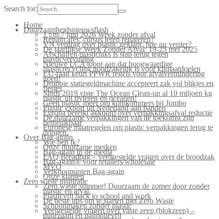
Search for:
Home
Duurzaamheidsnieuwsflash
1 t/m 7 juni 2026 Week zonder afval
Repaircafés: cursus leren repareren?
VN verdrag over plastic geklapt, hoe nu verder?
De jaarlijkse Week Zonder Afval: 19-25 mei 2025
Afschaffen plastictaks is stap terug tegen
plasticvervuiling
Nieuwe LCA toont aan dat hoogwaardige
plasticrecycling noodzakelijk is voor klimaatdoelen
EU-raad keurt PPWR regels voor afvalvermindering
goed!
Droppie statiegeldmachine accepteert zak vol blikjes en
flesjes
Sinds 2019 viste The Ocean Clean-up al 10 miljoen kg
plastic uit rivieren en oceanen!
Geen plastic meer om komkommers bij Jumbo
Plastic export uit Nederland aan banden
Europa bereikt akkoord over verpakkingsafval reductie
De duurzame verpakkingen van de toekomst zijn
herbruikbaar
Europese maatregelen om plastic verpakkingen terug te
dringen.
Over Bag-again
Wie ben ik?
Onze duurzame merken
Bag-again in de media
FAQ Breadbag – veelgestelde vragen over de broodzak
Bag-again® voor retailers/wholesale
MVO
Verkooppunten Bag-again
Onze klanten
Zero waste inspiratie
Zero waste summer! Duurzaam de zomer door zonder
plastic en afval.
Plasticvrij back to school and work
De beste tips om te starten met Zero Waste
Schoonmaken zonder plastic
Veelgestelde vragen over vaste zeep (blokzeep) –
duurzaam en palmolievrij