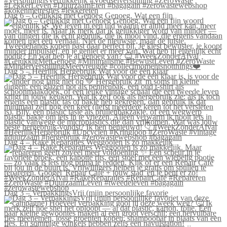
Dag 6 – Gelukkig met Genoeg Genoeg. Wat een fijn
Dag 5 – Heerlijk Hergebruik Wat voor de één klaar
Dag 4 – Rake Reparaties Weggooien is zo makkelijk
Dag 3 – VerpakkingsVrij (mijn persoonlijke favorie