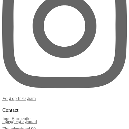
Volg op Instagram
Contact
Inge Barmentlo
inge@bag-again.nl
Fluwelensingel 90