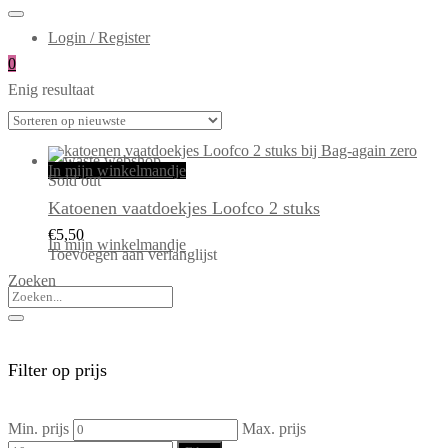
Login / Register
0
Enig resultaat
In mijn winkelmandje
Sold out
Katoenen vaatdoekjes Loofco 2 stuks
€
5,50
In mijn winkelmandje
Toevoegen aan verlanglijst
Zoeken
Filter op prijs
Min. prijs
Max. prijs