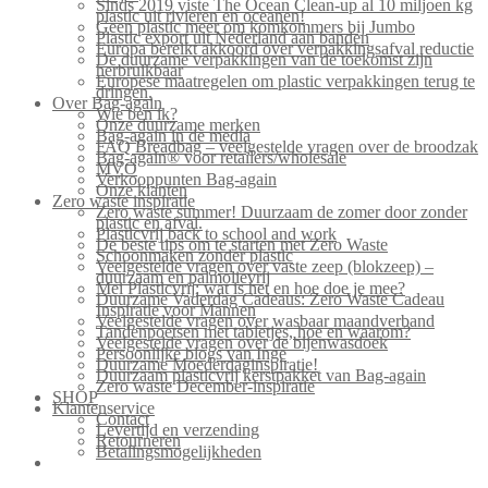
Sinds 2019 viste The Ocean Clean-up al 10 miljoen kg
plastic uit rivieren en oceanen!
Geen plastic meer om komkommers bij Jumbo
Plastic export uit Nederland aan banden
Europa bereikt akkoord over verpakkingsafval reductie
De duurzame verpakkingen van de toekomst zijn
herbruikbaar
Europese maatregelen om plastic verpakkingen terug te
dringen.
Over Bag-again
Wie ben ik?
Onze duurzame merken
Bag-again in de media
FAQ Breadbag – veelgestelde vragen over de broodzak
Bag-again® voor retailers/wholesale
MVO
Verkooppunten Bag-again
Onze klanten
Zero waste inspiratie
Zero waste summer! Duurzaam de zomer door zonder
plastic en afval.
Plasticvrij back to school and work
De beste tips om te starten met Zero Waste
Schoonmaken zonder plastic
Veelgestelde vragen over vaste zeep (blokzeep) –
duurzaam en palmolievrij
Mei Plasticvrij: wat is het en hoe doe je mee?
Duurzame Vaderdag Cadeaus: Zero Waste Cadeau
Inspiratie voor Mannen
Veelgestelde vragen over wasbaar maandverband
Tandenpoetsen met tabletjes, hoe en waarom?
Veelgestelde vragen over de bijenwasdoek
Persoonlijke blogs van Inge
Duurzame Moederdaginspiratie!
Duurzaam plasticvrij kerstpakket van Bag-again
Zero waste December-inspiratie
SHOP
Klantenservice
Contact
Levertijd en verzending
Retourneren
Betalingsmogelijkheden