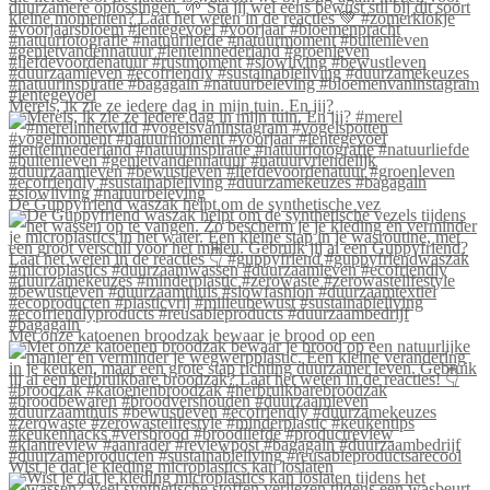
Merels, ik zie ze iedere dag in mijn tuin. En jij?
De Guppyfriend waszak helpt om de synthetische vez
Met onze katoenen broodzak bewaar je brood op een
Wist je dat je kleding microplastics kan loslaten