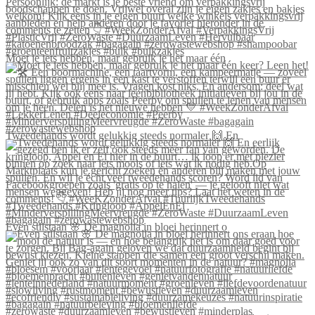
Moet je iets hebben, maar gebruik je het maar één
Tweedehands wordt gelukkig steeds normaler 🙌 En
Even stilstaan 🌸 De magnolia in bloei herinnert o
#zerowaste #duurzaamleven #bewustleven #minderplas