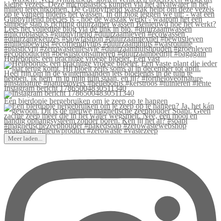
Helleborus: een prachtige vroege bloeier. Een vast
Instagram bericht 17865004830511340
Een bierdopje hergebruiken om je zeep op te hangen
Meer laden...