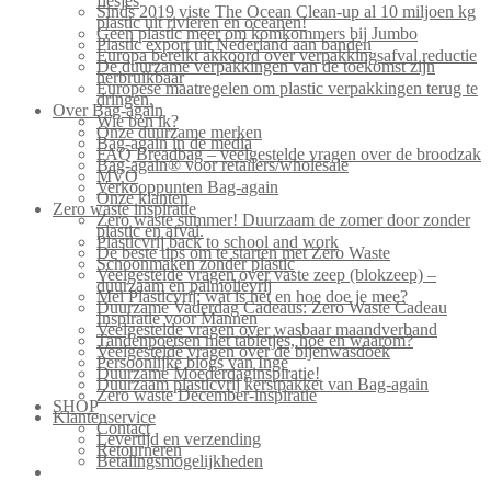
flesjes
Sinds 2019 viste The Ocean Clean-up al 10 miljoen kg
plastic uit rivieren en oceanen!
Geen plastic meer om komkommers bij Jumbo
Plastic export uit Nederland aan banden
Europa bereikt akkoord over verpakkingsafval reductie
De duurzame verpakkingen van de toekomst zijn
herbruikbaar
Europese maatregelen om plastic verpakkingen terug te
dringen.
Over Bag-again
Wie ben ik?
Onze duurzame merken
Bag-again in de media
FAQ Breadbag – veelgestelde vragen over de broodzak
Bag-again® voor retailers/wholesale
MVO
Verkooppunten Bag-again
Onze klanten
Zero waste inspiratie
Zero waste summer! Duurzaam de zomer door zonder
plastic en afval.
Plasticvrij back to school and work
De beste tips om te starten met Zero Waste
Schoonmaken zonder plastic
Veelgestelde vragen over vaste zeep (blokzeep) –
duurzaam en palmolievrij
Mei Plasticvrij: wat is het en hoe doe je mee?
Duurzame Vaderdag Cadeaus: Zero Waste Cadeau
Inspiratie voor Mannen
Veelgestelde vragen over wasbaar maandverband
Tandenpoetsen met tabletjes, hoe en waarom?
Veelgestelde vragen over de bijenwasdoek
Persoonlijke blogs van Inge
Duurzame Moederdaginspiratie!
Duurzaam plasticvrij kerstpakket van Bag-again
Zero waste December-inspiratie
SHOP
Klantenservice
Contact
Levertijd en verzending
Retourneren
Betalingsmogelijkheden