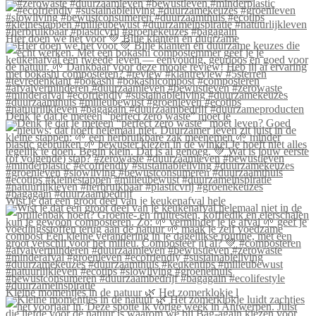
Hier doen we het voor 💚 Blije klanten én duurzame
Denk je dat je meteen “perfect zero waste” moet le
Wist je dat een groot deel van je keukenafval hele
Kleine momentjes in de natuur 🌿 Het zomerklokje l