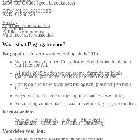
2806 CG Gouda (geen bezoekadres)
BTW: NL001969030B24
KvK: 61958220
Privacy
Algemene voorwaarden
Disclaimer
Affiliates programma
Vind meer zero waste tips
Waar staat Bag-again voor?
Bag‑again
is dé zero waste webshop sinds 2015:
We compenseren onze CO₂-uitstoot door bomen te planten
via Trees for All.
Al sinds 2015 bieden we duurzame, fairtrade en lokale
(handmade) producten, zoals de katoenen broodzak.
Focus op circulaire kwaliteit: biologisch, plasticvrij en built-
to-last.
Eigen voorraad – geen dropshipping, snelle verwerking.
Verzending zonder plastic, vaak dezelfde dag nog verzonden.
Kernwaarden:
Zero waste · Fairtrade · Lokaal · Biologisch ·
Handmade · Circulair · Kwaliteit · Plasticvrij
Voordelen voor jou:
Snelle, plasticvrije levering uit onze voorraad.