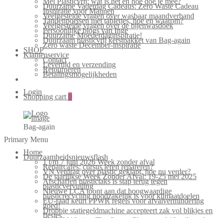
Mei Plasticvrij: wat is het en hoe doe je mee?
Duurzame Vaderdag Cadeaus: Zero Waste Cadeau
Inspiratie voor Mannen
Veelgestelde vragen over wasbaar maandverband
Tandenpoetsen met tabletjes, hoe en waarom?
Veelgestelde vragen over de bijenwasdoek
Persoonlijke blogs van Inge
Duurzame Moederdaginspiratie!
Duurzaam plasticvrij kerstpakket van Bag-again
Zero waste December-inspiratie
SHOP
Klantenservice
Contact
Levertijd en verzending
Retourneren
Betalingsmogelijkheden
Login
Shopping cart
0
Bag-again
Primary Menu
Home
Duurzaamheidsnieuwsflash
1 t/m 7 juni 2026 Week zonder afval
Repaircafés: cursus leren repareren?
VN verdrag over plastic geklapt, hoe nu verder?
De jaarlijkse Week Zonder Afval: 19-25 mei 2025
Afschaffen plastictaks is stap terug tegen
plasticvervuiling
Nieuwe LCA toont aan dat hoogwaardige
plasticrecycling noodzakelijk is voor klimaatdoelen
EU-raad keurt PPWR regels voor afvalvermindering
goed!
Droppie statiegeldmachine accepteert zak vol blikjes en
flesjes