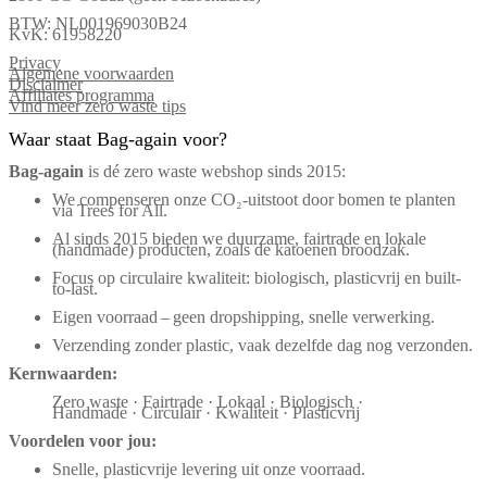
BTW: NL001969030B24
KvK: 61958220
Privacy
Algemene voorwaarden
Disclaimer
Affiliates programma
Vind meer zero waste tips
Waar staat Bag-again voor?
Bag‑again
is dé zero waste webshop sinds 2015:
We compenseren onze CO₂-uitstoot door bomen te planten
via Trees for All.
Al sinds 2015 bieden we duurzame, fairtrade en lokale
(handmade) producten, zoals de katoenen broodzak.
Focus op circulaire kwaliteit: biologisch, plasticvrij en built-
to-last.
Eigen voorraad – geen dropshipping, snelle verwerking.
Verzending zonder plastic, vaak dezelfde dag nog verzonden.
Kernwaarden:
Zero waste · Fairtrade · Lokaal · Biologisch ·
Handmade · Circulair · Kwaliteit · Plasticvrij
Voordelen voor jou:
Snelle, plasticvrije levering uit onze voorraad.