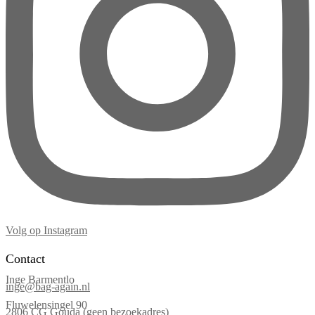
Volg op Instagram
Contact
Inge Barmentlo
inge@bag-again.nl
Fluwelensingel 90
2806 CG Gouda (geen bezoekadres)