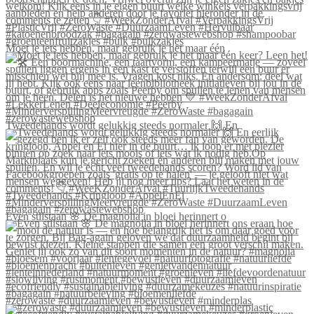
Moet je iets hebben, maar gebruik je het maar één
Tweedehands wordt gelukkig steeds normaler 🙌 En
Even stilstaan 🌸 De magnolia in bloei herinnert o
#zerowaste #duurzaamleven #bewustleven #minderplas