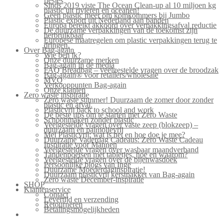
flesjes
Sinds 2019 viste The Ocean Clean-up al 10 miljoen kg
plastic uit rivieren en oceanen!
Geen plastic meer om komkommers bij Jumbo
Plastic export uit Nederland aan banden
Europa bereikt akkoord over verpakkingsafval reductie
De duurzame verpakkingen van de toekomst zijn
herbruikbaar
Europese maatregelen om plastic verpakkingen terug te
dringen.
Over Bag-again
Wie ben ik?
Onze duurzame merken
Bag-again in de media
FAQ Breadbag – veelgestelde vragen over de broodzak
Bag-again® voor retailers/wholesale
MVO
Verkooppunten Bag-again
Onze klanten
Zero waste inspiratie
Zero waste summer! Duurzaam de zomer door zonder
plastic en afval.
Plasticvrij back to school and work
De beste tips om te starten met Zero Waste
Schoonmaken zonder plastic
Veelgestelde vragen over vaste zeep (blokzeep) –
duurzaam en palmolievrij
Mei Plasticvrij: wat is het en hoe doe je mee?
Duurzame Vaderdag Cadeaus: Zero Waste Cadeau
Inspiratie voor Mannen
Veelgestelde vragen over wasbaar maandverband
Tandenpoetsen met tabletjes, hoe en waarom?
Veelgestelde vragen over de bijenwasdoek
Persoonlijke blogs van Inge
Duurzame Moederdaginspiratie!
Duurzaam plasticvrij kerstpakket van Bag-again
Zero waste December-inspiratie
SHOP
Klantenservice
Contact
Levertijd en verzending
Retourneren
Betalingsmogelijkheden