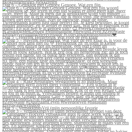
Dag 6 – Gelukkig met Genoeg Genoeg. Wat een fijn
Dag 5 – Heerlijk Hergebruik Wat voor de één klaar
Dag 4 – Rake Reparaties Weggooien is zo makkelijk
Dag 3 – VerpakkingsVrij (mijn persoonlijke favorie