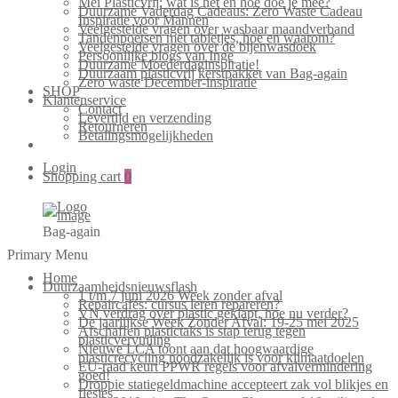
Mei Plasticvrij: wat is het en hoe doe je mee?
Duurzame Vaderdag Cadeaus: Zero Waste Cadeau
Inspiratie voor Mannen
Veelgestelde vragen over wasbaar maandverband
Tandenpoetsen met tabletjes, hoe en waarom?
Veelgestelde vragen over de bijenwasdoek
Persoonlijke blogs van Inge
Duurzame Moederdaginspiratie!
Duurzaam plasticvrij kerstpakket van Bag-again
Zero waste December-inspiratie
SHOP
Klantenservice
Contact
Levertijd en verzending
Retourneren
Betalingsmogelijkheden
Login
Shopping cart
0
Bag-again
Primary Menu
Home
Duurzaamheidsnieuwsflash
1 t/m 7 juni 2026 Week zonder afval
Repaircafés: cursus leren repareren?
VN verdrag over plastic geklapt, hoe nu verder?
De jaarlijkse Week Zonder Afval: 19-25 mei 2025
Afschaffen plastictaks is stap terug tegen
plasticvervuiling
Nieuwe LCA toont aan dat hoogwaardige
plasticrecycling noodzakelijk is voor klimaatdoelen
EU-raad keurt PPWR regels voor afvalvermindering
goed!
Droppie statiegeldmachine accepteert zak vol blikjes en
flesjes