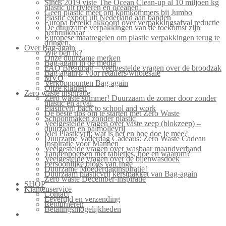
Sinds 2019 viste The Ocean Clean-up al 10 miljoen kg
plastic uit rivieren en oceanen!
Geen plastic meer om komkommers bij Jumbo
Plastic export uit Nederland aan banden
Europa bereikt akkoord over verpakkingsafval reductie
De duurzame verpakkingen van de toekomst zijn
herbruikbaar
Europese maatregelen om plastic verpakkingen terug te
dringen.
Over Bag-again
Wie ben ik?
Onze duurzame merken
Bag-again in de media
FAQ Breadbag – veelgestelde vragen over de broodzak
Bag-again® voor retailers/wholesale
MVO
Verkooppunten Bag-again
Onze klanten
Zero waste inspiratie
Zero waste summer! Duurzaam de zomer door zonder
plastic en afval.
Plasticvrij back to school and work
De beste tips om te starten met Zero Waste
Schoonmaken zonder plastic
Veelgestelde vragen over vaste zeep (blokzeep) –
duurzaam en palmolievrij
Mei Plasticvrij: wat is het en hoe doe je mee?
Duurzame Vaderdag Cadeaus: Zero Waste Cadeau
Inspiratie voor Mannen
Veelgestelde vragen over wasbaar maandverband
Tandenpoetsen met tabletjes, hoe en waarom?
Veelgestelde vragen over de bijenwasdoek
Persoonlijke blogs van Inge
Duurzame Moederdaginspiratie!
Duurzaam plasticvrij kerstpakket van Bag-again
Zero waste December-inspiratie
SHOP
Klantenservice
Contact
Levertijd en verzending
Retourneren
Betalingsmogelijkheden