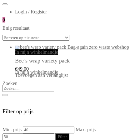
Login / Register
0
Enig resultaat
In mijn winkelmandje
Bee’s wrap variety pack
€
49,00
In mijn winkelmandje
Toevoegen aan verlanglijst
Zoeken
Filter op prijs
Min. prijs
Max. prijs
Filter