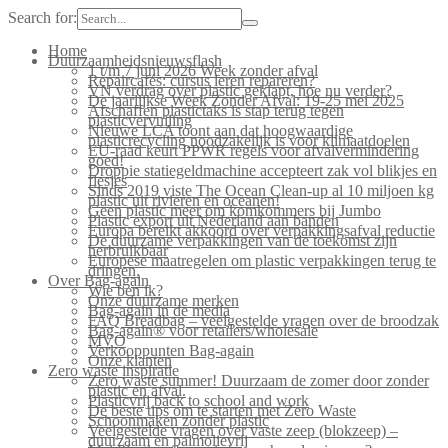
Search for:
Home
Duurzaamheidsnieuwsflash
1 t/m 7 juni 2026 Week zonder afval
Repaircafés: cursus leren repareren?
VN verdrag over plastic geklapt, hoe nu verder?
De jaarlijkse Week Zonder Afval: 19-25 mei 2025
Afschaffen plastictaks is stap terug tegen
plasticvervuiling
Nieuwe LCA toont aan dat hoogwaardige
plasticrecycling noodzakelijk is voor klimaatdoelen
EU-raad keurt PPWR regels voor afvalvermindering
goed!
Droppie statiegeldmachine accepteert zak vol blikjes en
flesjes
Sinds 2019 viste The Ocean Clean-up al 10 miljoen kg
plastic uit rivieren en oceanen!
Geen plastic meer om komkommers bij Jumbo
Plastic export uit Nederland aan banden
Europa bereikt akkoord over verpakkingsafval reductie
De duurzame verpakkingen van de toekomst zijn
herbruikbaar
Europese maatregelen om plastic verpakkingen terug te
dringen.
Over Bag-again
Wie ben ik?
Onze duurzame merken
Bag-again in de media
FAQ Breadbag – veelgestelde vragen over de broodzak
Bag-again® voor retailers/wholesale
MVO
Verkooppunten Bag-again
Onze klanten
Zero waste inspiratie
Zero waste summer! Duurzaam de zomer door zonder
plastic en afval.
Plasticvrij back to school and work
De beste tips om te starten met Zero Waste
Schoonmaken zonder plastic
Veelgestelde vragen over vaste zeep (blokzeep) –
duurzaam en palmolievrij