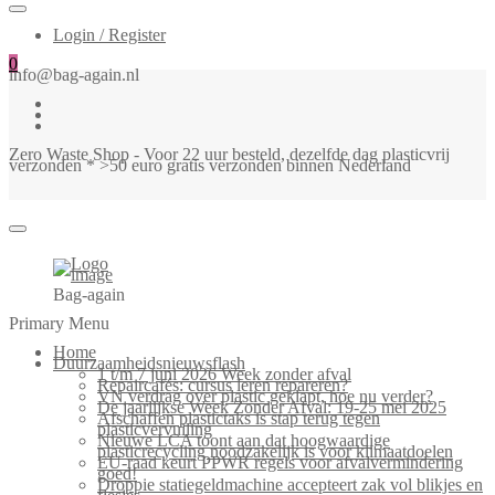
Login / Register
0
info@bag-again.nl
Zero Waste Shop - Voor 22 uur besteld, dezelfde dag plasticvrij
verzonden * >50 euro gratis verzonden binnen Nederland
Bag-again
Primary Menu
Home
Duurzaamheidsnieuwsflash
1 t/m 7 juni 2026 Week zonder afval
Repaircafés: cursus leren repareren?
VN verdrag over plastic geklapt, hoe nu verder?
De jaarlijkse Week Zonder Afval: 19-25 mei 2025
Afschaffen plastictaks is stap terug tegen
plasticvervuiling
Nieuwe LCA toont aan dat hoogwaardige
plasticrecycling noodzakelijk is voor klimaatdoelen
EU-raad keurt PPWR regels voor afvalvermindering
goed!
Droppie statiegeldmachine accepteert zak vol blikjes en