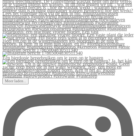
Helleborus: een prachtige vroege bloeier. Een vast
Instagram bericht 17865004830511340
Een bierdopje hergebruiken om je zeep op te hangen
Meer laden...