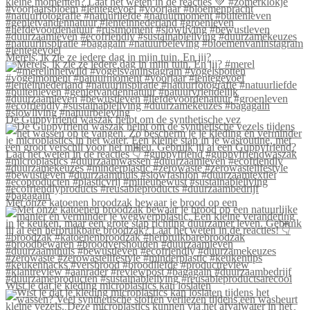
Merels, ik zie ze iedere dag in mijn tuin. En jij?
De Guppyfriend waszak helpt om de synthetische vez
Met onze katoenen broodzak bewaar je brood op een
Wist je dat je kleding microplastics kan loslaten