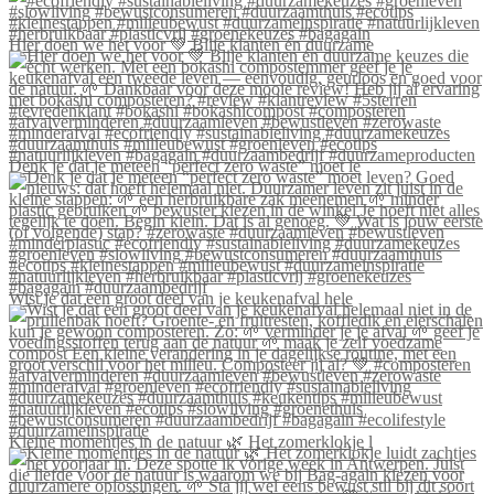
Hier doen we het voor 💚 Blije klanten én duurzame
Denk je dat je meteen “perfect zero waste” moet le
Wist je dat een groot deel van je keukenafval hele
Kleine momentjes in de natuur 🌿 Het zomerklokje l