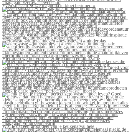
Even stilstaan 🌸 De magnolia in bloei herinnert o
#zerowaste #duurzaamleven #bewustleven #minderplas
Hier doen we het voor 💚 Blije klanten én duurzame
Denk je dat je meteen “perfect zero waste” moet le
Wist je dat een groot deel van je keukenafval hele