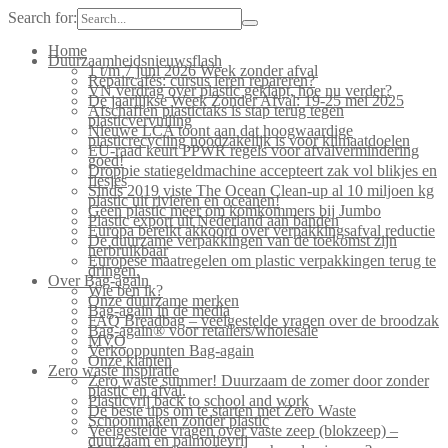
Search for:
Home
Duurzaamheidsnieuwsflash
1 t/m 7 juni 2026 Week zonder afval
Repaircafés: cursus leren repareren?
VN verdrag over plastic geklapt, hoe nu verder?
De jaarlijkse Week Zonder Afval: 19-25 mei 2025
Afschaffen plastictaks is stap terug tegen
plasticvervuiling
Nieuwe LCA toont aan dat hoogwaardige
plasticrecycling noodzakelijk is voor klimaatdoelen
EU-raad keurt PPWR regels voor afvalvermindering
goed!
Droppie statiegeldmachine accepteert zak vol blikjes en
flesjes
Sinds 2019 viste The Ocean Clean-up al 10 miljoen kg
plastic uit rivieren en oceanen!
Geen plastic meer om komkommers bij Jumbo
Plastic export uit Nederland aan banden
Europa bereikt akkoord over verpakkingsafval reductie
De duurzame verpakkingen van de toekomst zijn
herbruikbaar
Europese maatregelen om plastic verpakkingen terug te
dringen.
Over Bag-again
Wie ben ik?
Onze duurzame merken
Bag-again in de media
FAQ Breadbag – veelgestelde vragen over de broodzak
Bag-again® voor retailers/wholesale
MVO
Verkooppunten Bag-again
Onze klanten
Zero waste inspiratie
Zero waste summer! Duurzaam de zomer door zonder
plastic en afval.
Plasticvrij back to school and work
De beste tips om te starten met Zero Waste
Schoonmaken zonder plastic
Veelgestelde vragen over vaste zeep (blokzeep) –
duurzaam en palmolievrij