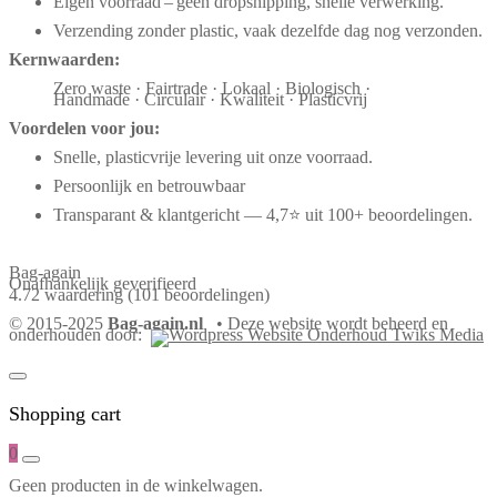
Eigen voorraad – geen dropshipping, snelle verwerking.
Verzending zonder plastic, vaak dezelfde dag nog verzonden.
Kernwaarden:
Zero waste · Fairtrade · Lokaal · Biologisch ·
Handmade · Circulair · Kwaliteit · Plasticvrij
Voordelen voor jou:
Snelle, plasticvrije levering uit onze voorraad.
Persoonlijk en betrouwbaar
Transparant & klantgericht — 4,7⭐ uit 100+ beoordelingen.
Bag-again
Onafhankelijk geverifieerd
4.72 waardering
(101 beoordelingen)
© 2015-2025
Bag-again.nl
• Deze website wordt beheerd en
onderhouden door:
Shopping cart
0
Geen producten in de winkelwagen.