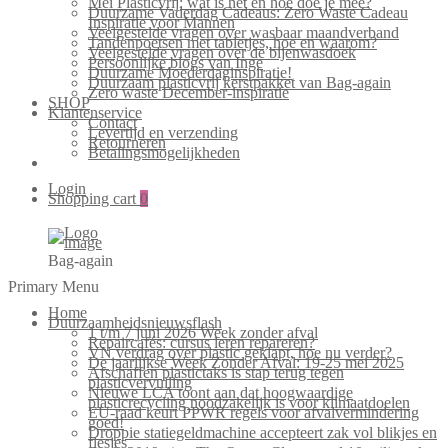
Mei Plasticvrij: wat is het en hoe doe je mee?
Duurzame Vaderdag Cadeaus: Zero Waste Cadeau
Inspiratie voor Mannen
Veelgestelde vragen over wasbaar maandverband
Tandenpoetsen met tabletjes, hoe en waarom?
Veelgestelde vragen over de bijenwasdoek
Persoonlijke blogs van Inge
Duurzame Moederdaginspiratie!
Duurzaam plasticvrij kerstpakket van Bag-again
Zero waste December-inspiratie
SHOP
Klantenservice
Contact
Levertijd en verzending
Retourneren
Betalingsmogelijkheden
Login
Shopping cart
0
Bag-again
Primary Menu
Home
Duurzaamheidsnieuwsflash
1 t/m 7 juni 2026 Week zonder afval
Repaircafés: cursus leren repareren?
VN verdrag over plastic geklapt, hoe nu verder?
De jaarlijkse Week Zonder Afval: 19-25 mei 2025
Afschaffen plastictaks is stap terug tegen
plasticvervuiling
Nieuwe LCA toont aan dat hoogwaardige
plasticrecycling noodzakelijk is voor klimaatdoelen
EU-raad keurt PPWR regels voor afvalvermindering
goed!
Droppie statiegeldmachine accepteert zak vol blikjes en
flesjes