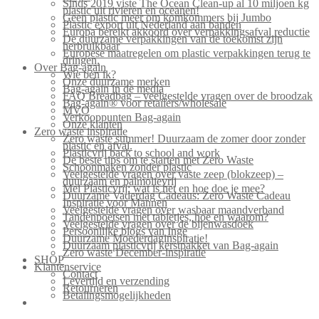
Sinds 2019 viste The Ocean Clean-up al 10 miljoen kg
plastic uit rivieren en oceanen!
Geen plastic meer om komkommers bij Jumbo
Plastic export uit Nederland aan banden
Europa bereikt akkoord over verpakkingsafval reductie
De duurzame verpakkingen van de toekomst zijn
herbruikbaar
Europese maatregelen om plastic verpakkingen terug te
dringen.
Over Bag-again
Wie ben ik?
Onze duurzame merken
Bag-again in de media
FAQ Breadbag – veelgestelde vragen over de broodzak
Bag-again® voor retailers/wholesale
MVO
Verkooppunten Bag-again
Onze klanten
Zero waste inspiratie
Zero waste summer! Duurzaam de zomer door zonder
plastic en afval.
Plasticvrij back to school and work
De beste tips om te starten met Zero Waste
Schoonmaken zonder plastic
Veelgestelde vragen over vaste zeep (blokzeep) –
duurzaam en palmolievrij
Mei Plasticvrij: wat is het en hoe doe je mee?
Duurzame Vaderdag Cadeaus: Zero Waste Cadeau
Inspiratie voor Mannen
Veelgestelde vragen over wasbaar maandverband
Tandenpoetsen met tabletjes, hoe en waarom?
Veelgestelde vragen over de bijenwasdoek
Persoonlijke blogs van Inge
Duurzame Moederdaginspiratie!
Duurzaam plasticvrij kerstpakket van Bag-again
Zero waste December-inspiratie
SHOP
Klantenservice
Contact
Levertijd en verzending
Retourneren
Betalingsmogelijkheden