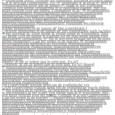
Kleine momentjes in de natuur 🌿 Het zomerklokje l
Merels, ik zie ze iedere dag in mijn tuin. En jij?
De Guppyfriend waszak helpt om de synthetische vez