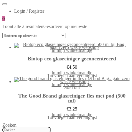
Login / Register
0
Toont alle 2 resultaten
Gesorteerd op nieuwste
In mijn winkelmandje
Biotop eco glasreiniger geconcentreerd
€
4,50
In mijn winkelmandje
Toevoegen aan verlanglijst
In mijn winkelmandje
Sold out
The Good Brand glasreiniger fles met pod (500
ml)
€
3,25
In mijn winkelmandje
Toevoegen aan verlanglijst
Zoeken