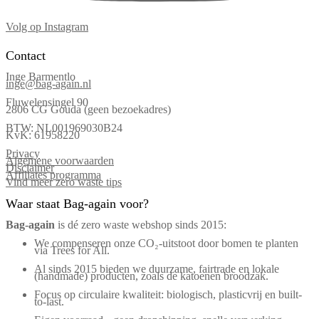
Volg op Instagram
Contact
Inge Barmentlo
inge@bag-again.nl
Fluwelensingel 90
2806 CG Gouda (geen bezoekadres)
BTW: NL001969030B24
KvK: 61958220
Privacy
Algemene voorwaarden
Disclaimer
Affiliates programma
Vind meer zero waste tips
Waar staat Bag-again voor?
Bag‑again
is dé zero waste webshop sinds 2015:
We compenseren onze CO₂-uitstoot door bomen te planten
via Trees for All.
Al sinds 2015 bieden we duurzame, fairtrade en lokale
(handmade) producten, zoals de katoenen broodzak.
Focus op circulaire kwaliteit: biologisch, plasticvrij en built-
to-last.