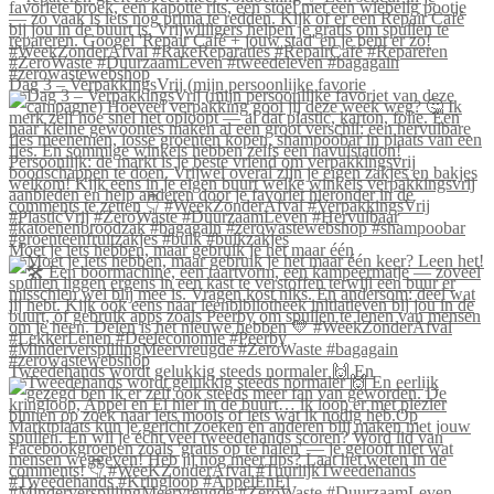
Dag 3 – VerpakkingsVrij (mijn persoonlijke favorie
Moet je iets hebben, maar gebruik je het maar één
Tweedehands wordt gelukkig steeds normaler 🙌 En