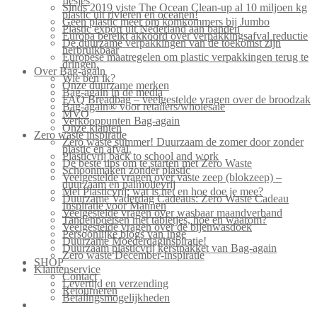
flesjes
Sinds 2019 viste The Ocean Clean-up al 10 miljoen kg
plastic uit rivieren en oceanen!
Geen plastic meer om komkommers bij Jumbo
Plastic export uit Nederland aan banden
Europa bereikt akkoord over verpakkingsafval reductie
De duurzame verpakkingen van de toekomst zijn
herbruikbaar
Europese maatregelen om plastic verpakkingen terug te
dringen.
Over Bag-again
Wie ben ik?
Onze duurzame merken
Bag-again in de media
FAQ Breadbag – veelgestelde vragen over de broodzak
Bag-again® voor retailers/wholesale
MVO
Verkooppunten Bag-again
Onze klanten
Zero waste inspiratie
Zero waste summer! Duurzaam de zomer door zonder
plastic en afval.
Plasticvrij back to school and work
De beste tips om te starten met Zero Waste
Schoonmaken zonder plastic
Veelgestelde vragen over vaste zeep (blokzeep) –
duurzaam en palmolievrij
Mei Plasticvrij: wat is het en hoe doe je mee?
Duurzame Vaderdag Cadeaus: Zero Waste Cadeau
Inspiratie voor Mannen
Veelgestelde vragen over wasbaar maandverband
Tandenpoetsen met tabletjes, hoe en waarom?
Veelgestelde vragen over de bijenwasdoek
Persoonlijke blogs van Inge
Duurzame Moederdaginspiratie!
Duurzaam plasticvrij kerstpakket van Bag-again
Zero waste December-inspiratie
SHOP
Klantenservice
Contact
Levertijd en verzending
Retourneren
Betalingsmogelijkheden