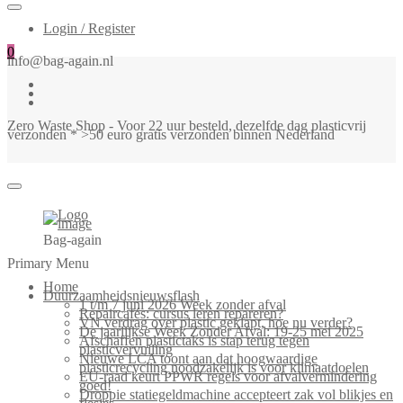
Login / Register
0
info@bag-again.nl
Zero Waste Shop - Voor 22 uur besteld, dezelfde dag plasticvrij
verzonden * >50 euro gratis verzonden binnen Nederland
Bag-again
Primary Menu
Home
Duurzaamheidsnieuwsflash
1 t/m 7 juni 2026 Week zonder afval
Repaircafés: cursus leren repareren?
VN verdrag over plastic geklapt, hoe nu verder?
De jaarlijkse Week Zonder Afval: 19-25 mei 2025
Afschaffen plastictaks is stap terug tegen
plasticvervuiling
Nieuwe LCA toont aan dat hoogwaardige
plasticrecycling noodzakelijk is voor klimaatdoelen
EU-raad keurt PPWR regels voor afvalvermindering
goed!
Droppie statiegeldmachine accepteert zak vol blikjes en