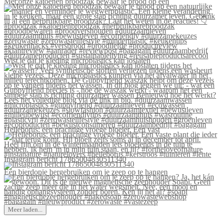
Met onze katoenen broodzak bewaar je brood op een
Wist je dat je kleding microplastics kan loslaten
Helleborus: een prachtige vroege bloeier. Een vast
Instagram bericht 17865004830511340
Een bierdopje hergebruiken om je zeep op te hangen
Meer laden...