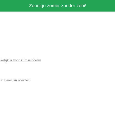
Zonnige zomer zonder zooi!
elijk is voor klimaatdoelen
 rivieren en oceanen!