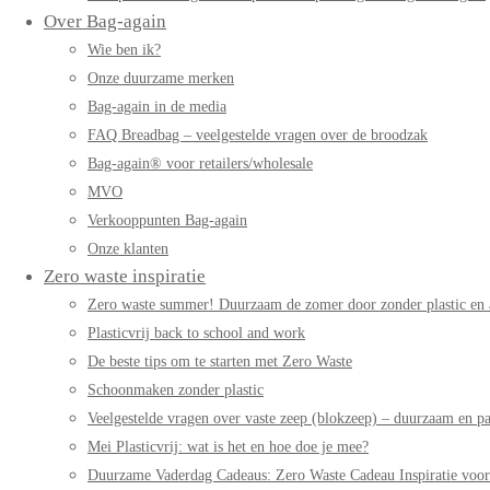
Over Bag-again
Wie ben ik?
Onze duurzame merken
Bag-again in de media
FAQ Breadbag – veelgestelde vragen over de broodzak
Bag-again® voor retailers/wholesale
MVO
Verkooppunten Bag-again
Onze klanten
Zero waste inspiratie
Zero waste summer! Duurzaam de zomer door zonder plastic en 
Plasticvrij back to school and work
De beste tips om te starten met Zero Waste
Schoonmaken zonder plastic
Veelgestelde vragen over vaste zeep (blokzeep) – duurzaam en pa
Mei Plasticvrij: wat is het en hoe doe je mee?
Duurzame Vaderdag Cadeaus: Zero Waste Cadeau Inspiratie voo