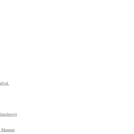
afval.
lmolievrij
r Mannen