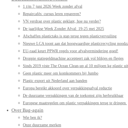
1 t/m 7 juni 2026 Week zonder afval
Repaircafés: cursus leren repareren?
VN verdrag over plastic geklapt, hoe nu verder?
De jaarlijkse Week Zonder Afval: 19-25 mei 2025
Afschaffen plastictaks is stap terug tegen plasticvervuiling
Nieuwe LCA toont aan dat hoogwaardige plasticrecycling noodzak
EU-raad keurt PPWR regels voor afvalvermindering goed!
Droppie statiegeldmachine accepteert zak vol blikjes en flesjes
Sinds 2019 viste The Ocean Clean-up al 10 miljoen kg plastic uit
Geen plastic meer om komkommers bij Jumbo
Plastic export uit Nederland aan banden
Europa bereikt akkoord over verpakkingsafval reductie
De duurzame verpakkingen van de toekomst zijn herbruikbaar
Europese maatregelen om plastic verpakkingen terug te dringen.
Over Bag-again
Wie ben ik?
Onze duurzame merken