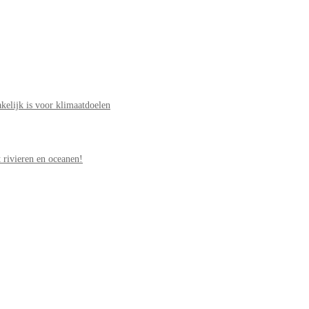
elijk is voor klimaatdoelen
 rivieren en oceanen!