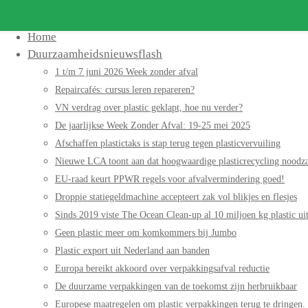
Search
for:
Home
Duurzaamheidsnieuwsflash
1 t/m 7 juni 2026 Week zonder afval
Repaircafés: cursus leren repareren?
VN verdrag over plastic geklapt, hoe nu verder?
De jaarlijkse Week Zonder Afval: 19-25 mei 2025
Afschaffen plastictaks is stap terug tegen plasticvervuiling
Nieuwe LCA toont aan dat hoogwaardige plasticrecycling noodzak
EU-raad keurt PPWR regels voor afvalvermindering goed!
Droppie statiegeldmachine accepteert zak vol blikjes en flesjes
Sinds 2019 viste The Ocean Clean-up al 10 miljoen kg plastic uit
Geen plastic meer om komkommers bij Jumbo
Plastic export uit Nederland aan banden
Europa bereikt akkoord over verpakkingsafval reductie
De duurzame verpakkingen van de toekomst zijn herbruikbaar
Europese maatregelen om plastic verpakkingen terug te dringen.