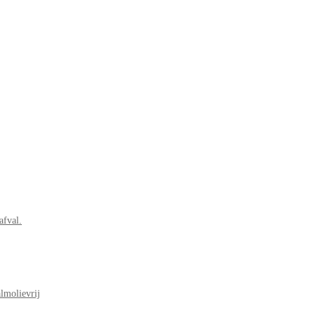
afval.
lmolievrij