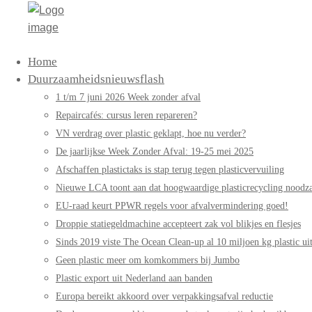
Bag-
Primary
Home
again
Menu
Duurzaamheidsnieuwsflash
1 t/m 7 juni 2026 Week zonder afval
Repaircafés: cursus leren repareren?
VN verdrag over plastic geklapt, hoe nu verder?
De jaarlijkse Week Zonder Afval: 19-25 mei 2025
Afschaffen plastictaks is stap terug tegen plasticvervuiling
Nieuwe LCA toont aan dat hoogwaardige plasticrecycling noodzak
EU-raad keurt PPWR regels voor afvalvermindering goed!
Droppie statiegeldmachine accepteert zak vol blikjes en flesjes
Sinds 2019 viste The Ocean Clean-up al 10 miljoen kg plastic uit
Geen plastic meer om komkommers bij Jumbo
Plastic export uit Nederland aan banden
Europa bereikt akkoord over verpakkingsafval reductie