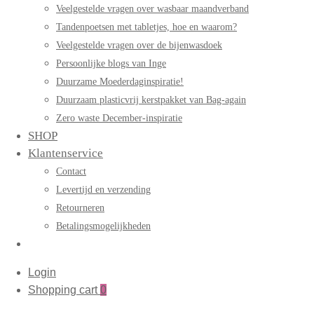
Veelgestelde vragen over wasbaar maandverband
Tandenpoetsen met tabletjes, hoe en waarom?
Veelgestelde vragen over de bijenwasdoek
Persoonlijke blogs van Inge
Duurzame Moederdaginspiratie!
Duurzaam plasticvrij kerstpakket van Bag-again
Zero waste December-inspiratie
SHOP
Klantenservice
Contact
Levertijd en verzending
Retourneren
Betalingsmogelijkheden
Login
Shopping cart
0