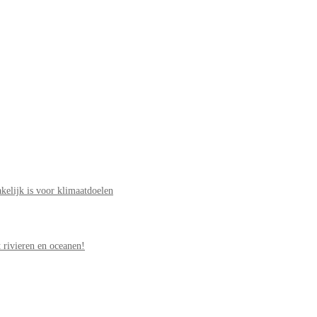
elijk is voor klimaatdoelen
 rivieren en oceanen!