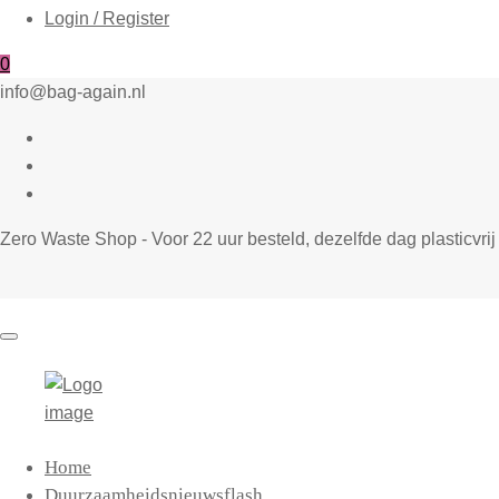
Login / Register
0
info@bag-again.nl
Zero Waste Shop - Voor 22 uur besteld, dezelfde dag plasticvr
Bag-
Primary
Home
again
Menu
Duurzaamheidsnieuwsflash