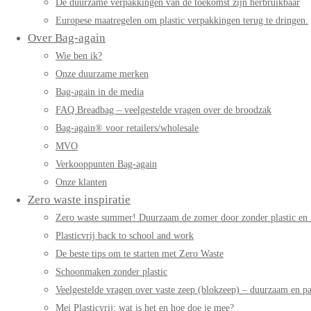
De duurzame verpakkingen van de toekomst zijn herbruikbaar
Europese maatregelen om plastic verpakkingen terug te dringen.
Over Bag-again
Wie ben ik?
Onze duurzame merken
Bag-again in de media
FAQ Breadbag – veelgestelde vragen over de broodzak
Bag-again® voor retailers/wholesale
MVO
Verkooppunten Bag-again
Onze klanten
Zero waste inspiratie
Zero waste summer! Duurzaam de zomer door zonder plastic en 
Plasticvrij back to school and work
De beste tips om te starten met Zero Waste
Schoonmaken zonder plastic
Veelgestelde vragen over vaste zeep (blokzeep) – duurzaam en pa
Mei Plasticvrij: wat is het en hoe doe je mee?