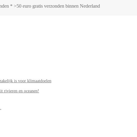
zonden * >50 euro gratis verzonden binnen Nederland
akelijk is voor klimaatdoelen
it rivieren en oceanen!
.