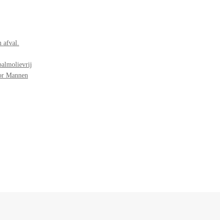
 afval.
palmolievrij
oor Mannen