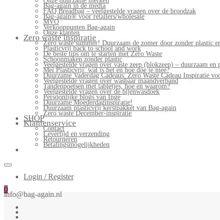
Onze duurzame merken
Bag-again in de media
FAQ Breadbag – veelgestelde vragen over de broodzak
Bag-again® voor retailers/wholesale
MVO
Verkooppunten Bag-again
Onze klanten
Zero waste inspiratie
Zero waste summer! Duurzaam de zomer door zonder plastic en
Plasticvrij back to school and work
De beste tips om te starten met Zero Waste
Schoonmaken zonder plastic
Veelgestelde vragen over vaste zeep (blokzeep) – duurzaam en 
Mei Plasticvrij: wat is het en hoe doe je mee?
Duurzame Vaderdag Cadeaus: Zero Waste Cadeau Inspiratie v
Veelgestelde vragen over wasbaar maandverband
Tandenpoetsen met tabletjes, hoe en waarom?
Veelgestelde vragen over de bijenwasdoek
Persoonlijke blogs van Inge
Duurzame Moederdaginspiratie!
Duurzaam plasticvrij kerstpakket van Bag-again
Zero waste December-inspiratie
SHOP
Klantenservice
Contact
Levertijd en verzending
Retourneren
Betalingsmogelijkheden
Login / Register
0
info@bag-again.nl