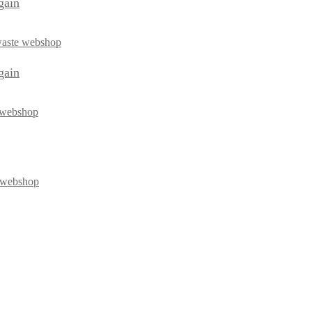
gain
gain