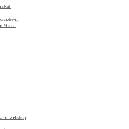
 afval.
palmolievrij
oor Mannen