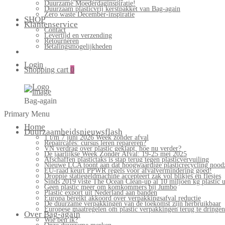
Duurzame Moederdaginspiratie!
Duurzaam plasticvrij kerstpakket van Bag-again
Zero waste December-inspiratie
SHOP
Klantenservice
Contact
Levertijd en verzending
Retourneren
Betalingsmogelijkheden
Login
Shopping cart
0
Bag-again
Primary Menu
Home
Duurzaamheidsnieuwsflash
1 t/m 7 juni 2026 Week zonder afval
Repaircafés: cursus leren repareren?
VN verdrag over plastic geklapt, hoe nu verder?
De jaarlijkse Week Zonder Afval: 19-25 mei 2025
Afschaffen plastictaks is stap terug tegen plasticvervuiling
Nieuwe LCA toont aan dat hoogwaardige plasticrecycling noodz
EU-raad keurt PPWR regels voor afvalvermindering goed!
Droppie statiegeldmachine accepteert zak vol blikjes en flesjes
Sinds 2019 viste The Ocean Clean-up al 10 miljoen kg plastic u
Geen plastic meer om komkommers bij Jumbo
Plastic export uit Nederland aan banden
Europa bereikt akkoord over verpakkingsafval reductie
De duurzame verpakkingen van de toekomst zijn herbruikbaar
Europese maatregelen om plastic verpakkingen terug te dringen
Over Bag-again
Wie ben ik?