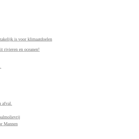
akelijk is voor klimaatdoelen
it rivieren en oceanen!
.
 afval.
palmolievrij
oor Mannen