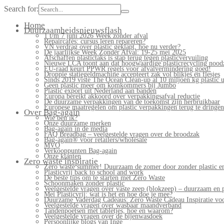
Search for:
Home
Duurzaamheidsnieuwsflash
1 t/m 7 juni 2026 Week zonder afval
Repaircafés: cursus leren repareren?
VN verdrag over plastic geklapt, hoe nu verder?
De jaarlijkse Week Zonder Afval: 19-25 mei 2025
Afschaffen plastictaks is stap terug tegen plasticvervuiling
Nieuwe LCA toont aan dat hoogwaardige plasticrecycling noodz
EU-raad keurt PPWR regels voor afvalvermindering goed!
Droppie statiegeldmachine accepteert zak vol blikjes en flesjes
Sinds 2019 viste The Ocean Clean-up al 10 miljoen kg plastic u
Geen plastic meer om komkommers bij Jumbo
Plastic export uit Nederland aan banden
Europa bereikt akkoord over verpakkingsafval reductie
De duurzame verpakkingen van de toekomst zijn herbruikbaar
Europese maatregelen om plastic verpakkingen terug te dringen
Over Bag-again
Wie ben ik?
Onze duurzame merken
Bag-again in de media
FAQ Breadbag – veelgestelde vragen over de broodzak
Bag-again® voor retailers/wholesale
MVO
Verkooppunten Bag-again
Onze klanten
Zero waste inspiratie
Zero waste summer! Duurzaam de zomer door zonder plastic en
Plasticvrij back to school and work
De beste tips om te starten met Zero Waste
Schoonmaken zonder plastic
Veelgestelde vragen over vaste zeep (blokzeep) – duurzaam en 
Mei Plasticvrij: wat is het en hoe doe je mee?
Duurzame Vaderdag Cadeaus: Zero Waste Cadeau Inspiratie v
Veelgestelde vragen over wasbaar maandverband
Tandenpoetsen met tabletjes, hoe en waarom?
Veelgestelde vragen over de bijenwasdoek
Persoonlijke blogs van Inge