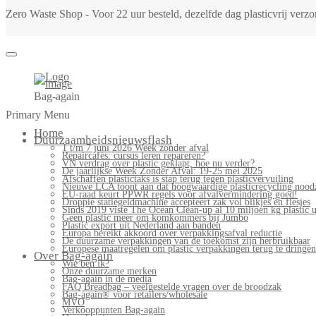
Zero Waste Shop - Voor 22 uur besteld, dezelfde dag plasticvrij ver
Bag-again
Primary Menu
Home
Duurzaamheidsnieuwsflash
1 t/m 7 juni 2026 Week zonder afval
Repaircafés: cursus leren repareren?
VN verdrag over plastic geklapt, hoe nu verder?
De jaarlijkse Week Zonder Afval: 19-25 mei 2025
Afschaffen plastictaks is stap terug tegen plasticvervuiling
Nieuwe LCA toont aan dat hoogwaardige plasticrecycling noodz
EU-raad keurt PPWR regels voor afvalvermindering goed!
Droppie statiegeldmachine accepteert zak vol blikjes en flesjes
Sinds 2019 viste The Ocean Clean-up al 10 miljoen kg plastic u
Geen plastic meer om komkommers bij Jumbo
Plastic export uit Nederland aan banden
Europa bereikt akkoord over verpakkingsafval reductie
De duurzame verpakkingen van de toekomst zijn herbruikbaar
Europese maatregelen om plastic verpakkingen terug te dringen
Over Bag-again
Wie ben ik?
Onze duurzame merken
Bag-again in de media
FAQ Breadbag – veelgestelde vragen over de broodzak
Bag-again® voor retailers/wholesale
MVO
Verkooppunten Bag-again