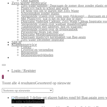
Onze klanten
Zero waste inspiratie
Zero waste summer! Duurzaam de zomer door zonder plastic en
Plasticvrij back to school and work
De beste tips om te starten met Zero Waste
Schoonmaken zonder plastic
Veelgestelde vragen over vaste zeep (blokzeep) – duurzaam en 
Mei Plasticvrij: wat is het en hoe doe je mee?
Duurzame Vaderdag Cadeaus: Zero Waste Cadeau Inspiratie v
Veelgestelde vragen over wasbaar maandverband
Tandenpoetsen met tabletjes, hoe en waarom?
Veelgestelde vragen over de bijenwasdoek
Persoonlijke blogs van Inge
Duurzame Moederdaginspiratie!
Duurzaam plasticvrij kerstpakket van Bag-again
Zero waste December-inspiratie
SHOP
Klantenservice
Contact
Levertijd en verzending
Retourneren
Betalingsmogelijkheden
Login / Register
0
Toont alle 4 resultaten
Gesorteerd op nieuwste
In mijn winkelmandje