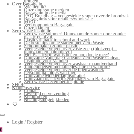
dringen.
Over Bag-again
Wie ben ik?
Onze duurzame merken
Bag-again in de media
FAQ Breadbag – veelgestelde vragen over de broodzak
Bag-again® voor retailers/wholesale
MVO
Verkooppunten Bag-again
Onze klanten
Zero waste inspiratie
Zero waste summer! Duurzaam de zomer door zonder
plastic en afval.
Plasticvrij back to school and work
De beste tips om te starten met Zero Waste
Schoonmaken zonder plastic
Veelgestelde vragen over vaste zeep (blokzeep) –
duurzaam en palmolievrij
Mei Plasticvrij: wat is het en hoe doe je mee?
Duurzame Vaderdag Cadeaus: Zero Waste Cadeau
Inspiratie voor Mannen
Veelgestelde vragen over wasbaar maandverband
Tandenpoetsen met tabletjes, hoe en waarom?
Veelgestelde vragen over de bijenwasdoek
Persoonlijke blogs van Inge
Duurzame Moederdaginspiratie!
Duurzaam plasticvrij kerstpakket van Bag-again
Zero waste December-inspiratie
SHOP
Klantenservice
Contact
Levertijd en verzending
Retourneren
Betalingsmogelijkheden
Login / Register
0