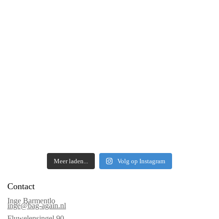
Meer laden...
Volg op Instagram
Contact
Inge Barmentlo
inge@bag-again.nl
Fluwelensingel 90