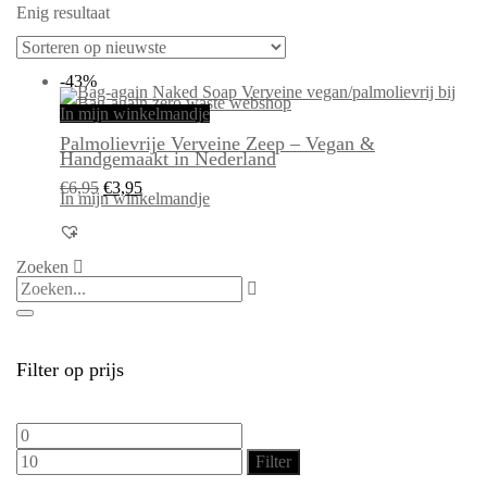
Enig resultaat
-43%
In mijn winkelmandje
Palmolievrije Verveine Zeep – Vegan &
Handgemaakt in Nederland
Oorspronkelijke
Huidige
€
6,95
€
3,95
prijs
prijs
In mijn winkelmandje
was:
is:
€6,95.
€3,95.
Zoeken
Filter op prijs
Min.
Max.
prijs
prijs
Filter