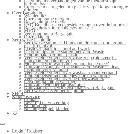
De duurzame verpakkingen van de toekomst zijn
herbruikbaar
Europese maatregelen om plastic verpakkingen terug te
dringen.
Over Bag-again
Wie ben ik?
Onze duurzame merken
Bag-again in de media
FAQ Breadbag – veelgestelde vragen over de broodzak
Bag-again® voor retailers/wholesale
MVO
Verkooppunten Bag-again
Onze klanten
Zero waste inspiratie
Zero waste summer! Duurzaam de zomer door zonder
plastic en afval.
Plasticvrij back to school and work
De beste tips om te starten met Zero Waste
Schoonmaken zonder plastic
Veelgestelde vragen over vaste zeep (blokzeep) –
duurzaam en palmolievrij
Mei Plasticvrij: wat is het en hoe doe je mee?
Duurzame Vaderdag Cadeaus: Zero Waste Cadeau
Inspiratie voor Mannen
Veelgestelde vragen over wasbaar maandverband
Tandenpoetsen met tabletjes, hoe en waarom?
Veelgestelde vragen over de bijenwasdoek
Persoonlijke blogs van Inge
Duurzame Moederdaginspiratie!
Duurzaam plasticvrij kerstpakket van Bag-again
Zero waste December-inspiratie
SHOP
Klantenservice
Contact
Levertijd en verzending
Retourneren
Betalingsmogelijkheden
Login / Register