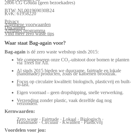
2806 CG Gouda (geen bezoekadres)
BTW: NL001969030B24
KvK: 61958220
Privacy
Algemene voorwaarden
Disclaimer
Affiliates programma
Vind meer zero waste tips
Waar staat Bag-again voor?
Bag‑again
is dé zero waste webshop sinds 2015:
We compenseren onze CO₂-uitstoot door bomen te planten
via Trees for All.
Al sinds 2015 bieden we duurzame, fairtrade en lokale
(handmade) producten, zoals de katoenen broodzak.
Focus op circulaire kwaliteit: biologisch, plasticvrij en built-
to-last.
Eigen voorraad – geen dropshipping, snelle verwerking.
Verzending zonder plastic, vaak dezelfde dag nog
verzonden.
Kernwaarden:
Zero waste · Fairtrade · Lokaal · Biologisch ·
Handmade · Circulair · Kwaliteit · Plasticvrij
Voordelen voor jou: