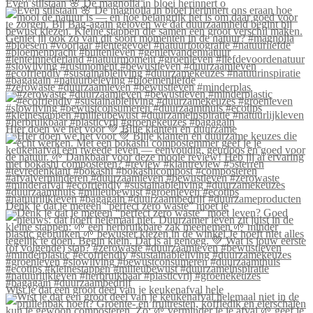
Even stilstaan 🌸 De magnolia in bloei herinnert o
#zerowaste #duurzaamleven #bewustleven #minderplas
Hier doen we het voor 💚 Blije klanten én duurzame
Denk je dat je meteen “perfect zero waste” moet le
Wist je dat een groot deel van je keukenafval hele