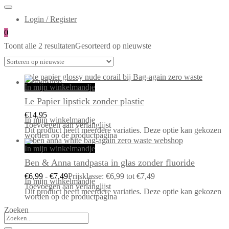
Login / Register
0
Toont alle 2 resultaten
Gesorteerd op nieuwste
In mijn winkelmandje
Le Papier lipstick zonder plastic
€
14,95
In mijn winkelmandje
Toevoegen aan verlanglijst
Dit product heeft meerdere variaties. Deze optie kan gekozen
worden op de productpagina
In mijn winkelmandje
Ben & Anna tandpasta in glas zonder fluoride
€
6,99
-
€
7,49
Prijsklasse: €6,99 tot €7,49
In mijn winkelmandje
Toevoegen aan verlanglijst
Dit product heeft meerdere variaties. Deze optie kan gekozen
worden op de productpagina
Zoeken