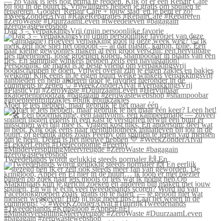
Dag 3 – VerpakkingsVrij (mijn persoonlijke favorie
Moet je iets hebben, maar gebruik je het maar één
Tweedehands wordt gelukkig steeds normaler 🙌 En