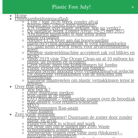
Search for:
+
Plastic Free July!
Home
Duurzaamheidsnieuwsflash
1 t/m 7 juni 2026 Week zonder afval
Repaircafés: cursus leren repareren?
VN verdrag over plastic geklapt, hoe nu verder?
De jaarlijkse Week Zonder Afval: 19-25 mei 2025
Afschaffen plastictaks is stap terug tegen
plasticvervuiling
Nieuwe LCA toont aan dat hoogwaardige
plasticrecycling noodzakelijk is voor klimaatdoelen
EU-raad keurt PPWR regels voor afvalvermindering
goed!
Droppie statiegeldmachine accepteert zak vol blikjes en
flesjes
Sinds 2019 viste The Ocean Clean-up al 10 miljoen kg
plastic uit rivieren en oceanen!
Geen plastic meer om komkommers bij Jumbo
Plastic export uit Nederland aan banden
Europa bereikt akkoord over verpakkingsafval reductie
De duurzame verpakkingen van de toekomst zijn
herbruikbaar
Europese maatregelen om plastic verpakkingen terug te
dringen.
Over Bag-again
Wie ben ik?
Onze duurzame merken
Bag-again in de media
FAQ Breadbag – veelgestelde vragen over de broodzak
Bag-again® voor retailers/wholesale
MVO
Verkooppunten Bag-again
Onze klanten
Zero waste inspiratie
Zero waste summer! Duurzaam de zomer door zonder
plastic en afval.
Plasticvrij back to school and work
De beste tips om te starten met Zero Waste
Schoonmaken zonder plastic
Veelgestelde vragen over vaste zeep (blokzeep) –
duurzaam en palmolievrij