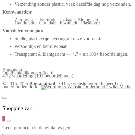
Verzending zonder plastic, vaak dezelfde dag nog verzonden.
Kernwaarden:
Zero waste · Fairtrade · Lokaal · Biologisch ·
Handmade · Circulair · Kwaliteit · Plasticvrij
Voordelen voor jou:
Snelle, plasticvrije levering uit onze voorraad.
Persoonlijk en betrouwbaar
Transparant & klantgericht — 4,7⭐ uit 100+ beoordelingen.
Bag-again
Onafhankelijk geverifieerd
4.72 waardering
(101 beoordelingen)
© 2015-2025
Bag-again.nl
• Deze website wordt beheerd en
onderhouden door:
Shopping cart
0
Geen producten in de winkelwagen.