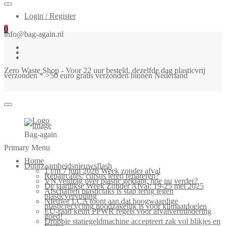
Login / Register
0
info@bag-again.nl
Zero Waste Shop - Voor 22 uur besteld, dezelfde dag plasticvrij
verzonden * >50 euro gratis verzonden binnen Nederland
Bag-again
Primary Menu
Home
Duurzaamheidsnieuwsflash
1 t/m 7 juni 2026 Week zonder afval
Repaircafés: cursus leren repareren?
VN verdrag over plastic geklapt, hoe nu verder?
De jaarlijkse Week Zonder Afval: 19-25 mei 2025
Afschaffen plastictaks is stap terug tegen
plasticvervuiling
Nieuwe LCA toont aan dat hoogwaardige
plasticrecycling noodzakelijk is voor klimaatdoelen
EU-raad keurt PPWR regels voor afvalvermindering
goed!
Droppie statiegeldmachine accepteert zak vol blikjes en