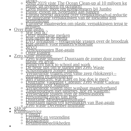
flesjes
Sinds 2019 viste The Ocean Clean-up al 10 miljoen kg
plastic uit rivieren en oceanen!
Geen plastic meer om komkommers bij Jumbo
Plastic export uit Nederland aan banden
Europa bereikt akkoord over verpakkingsafval reductie
De duurzame verpakkingen van de toekomst zijn
herbruikbaar
Europese maatregelen om plastic verpakkingen terug te
dringen.
Over Bag-again
Wie ben ik?
Onze duurzame merken
Bag-again in de media
FAQ Breadbag – veelgestelde vragen over de broodzak
Bag-again® voor retailers/wholesale
MVO
Verkooppunten Bag-again
Onze klanten
Zero waste inspiratie
Zero waste summer! Duurzaam de zomer door zonder
plastic en afval.
Plasticvrij back to school and work
De beste tips om te starten met Zero Waste
Schoonmaken zonder plastic
Veelgestelde vragen over vaste zeep (blokzeep) –
duurzaam en palmolievrij
Mei Plasticvrij: wat is het en hoe doe je mee?
Duurzame Vaderdag Cadeaus: Zero Waste Cadeau
Inspiratie voor Mannen
Veelgestelde vragen over wasbaar maandverband
Tandenpoetsen met tabletjes, hoe en waarom?
Veelgestelde vragen over de bijenwasdoek
Persoonlijke blogs van Inge
Duurzame Moederdaginspiratie!
Duurzaam plasticvrij kerstpakket van Bag-again
Zero waste December-inspiratie
SHOP
Klantenservice
Contact
Levertijd en verzending
Retourneren
Betalingsmogelijkheden