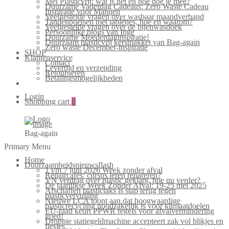
Mei Plasticvrij: wat is het en hoe doe je mee?
Duurzame Vaderdag Cadeaus: Zero Waste Cadeau
Inspiratie voor Mannen
Veelgestelde vragen over wasbaar maandverband
Tandenpoetsen met tabletjes, hoe en waarom?
Veelgestelde vragen over de bijenwasdoek
Persoonlijke blogs van Inge
Duurzame Moederdaginspiratie!
Duurzaam plasticvrij kerstpakket van Bag-again
Zero waste December-inspiratie
SHOP
Klantenservice
Contact
Levertijd en verzending
Retourneren
Betalingsmogelijkheden
Login
Shopping cart
0
Bag-again
Primary Menu
Home
Duurzaamheidsnieuwsflash
1 t/m 7 juni 2026 Week zonder afval
Repaircafés: cursus leren repareren?
VN verdrag over plastic geklapt, hoe nu verder?
De jaarlijkse Week Zonder Afval: 19-25 mei 2025
Afschaffen plastictaks is stap terug tegen
plasticvervuiling
Nieuwe LCA toont aan dat hoogwaardige
plasticrecycling noodzakelijk is voor klimaatdoelen
EU-raad keurt PPWR regels voor afvalvermindering
goed!
Droppie statiegeldmachine accepteert zak vol blikjes en
flesjes