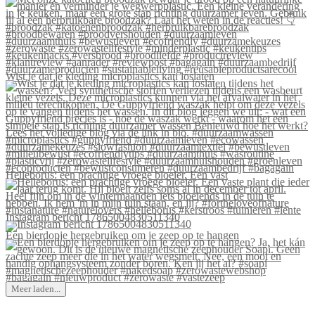
Wist je dat je kleding microplastics kan loslaten
Helleborus: een prachtige vroege bloeier. Een vast
Instagram bericht 17865004830511340
Een bierdopje hergebruiken om je zeep op te hangen
Meer laden...