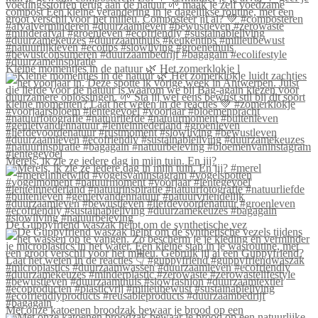
Kleine momentjes in de natuur 🌿 Het zomerklokje l
Merels, ik zie ze iedere dag in mijn tuin. En jij?
De Guppyfriend waszak helpt om de synthetische vez
Met onze katoenen broodzak bewaar je brood op een