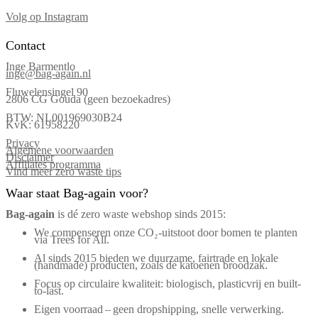
Volg op Instagram
Contact
Inge Barmentlo
inge@bag-again.nl
Fluwelensingel 90
2806 CG Gouda (geen bezoekadres)
BTW: NL001969030B24
KvK: 61958220
Privacy
Algemene voorwaarden
Disclaimer
Affiliates programma
Vind meer zero waste tips
Waar staat Bag-again voor?
Bag‑again
is dé zero waste webshop sinds 2015:
We compenseren onze CO₂-uitstoot door bomen te planten
via Trees for All.
Al sinds 2015 bieden we duurzame, fairtrade en lokale
(handmade) producten, zoals de katoenen broodzak.
Focus op circulaire kwaliteit: biologisch, plasticvrij en built-
to-last.
Eigen voorraad – geen dropshipping, snelle verwerking.