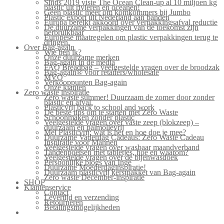
Sinds 2019 viste The Ocean Clean-up al 10 miljoen kg
plastic uit rivieren en oceanen!
Geen plastic meer om komkommers bij Jumbo
Plastic export uit Nederland aan banden
Europa bereikt akkoord over verpakkingsafval reductie
De duurzame verpakkingen van de toekomst zijn
herbruikbaar
Europese maatregelen om plastic verpakkingen terug te
dringen.
Over Bag-again
Wie ben ik?
Onze duurzame merken
Bag-again in de media
FAQ Breadbag – veelgestelde vragen over de broodzak
Bag-again® voor retailers/wholesale
MVO
Verkooppunten Bag-again
Onze klanten
Zero waste inspiratie
Zero waste summer! Duurzaam de zomer door zonder
plastic en afval.
Plasticvrij back to school and work
De beste tips om te starten met Zero Waste
Schoonmaken zonder plastic
Veelgestelde vragen over vaste zeep (blokzeep) –
duurzaam en palmolievrij
Mei Plasticvrij: wat is het en hoe doe je mee?
Duurzame Vaderdag Cadeaus: Zero Waste Cadeau
Inspiratie voor Mannen
Veelgestelde vragen over wasbaar maandverband
Tandenpoetsen met tabletjes, hoe en waarom?
Veelgestelde vragen over de bijenwasdoek
Persoonlijke blogs van Inge
Duurzame Moederdaginspiratie!
Duurzaam plasticvrij kerstpakket van Bag-again
Zero waste December-inspiratie
SHOP
Klantenservice
Contact
Levertijd en verzending
Retourneren
Betalingsmogelijkheden