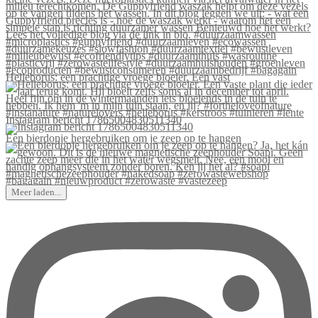
Helleborus: een prachtige vroege bloeier. Een vast
Instagram bericht 17865004830511340
Een bierdopje hergebruiken om je zeep op te hangen
Meer laden...