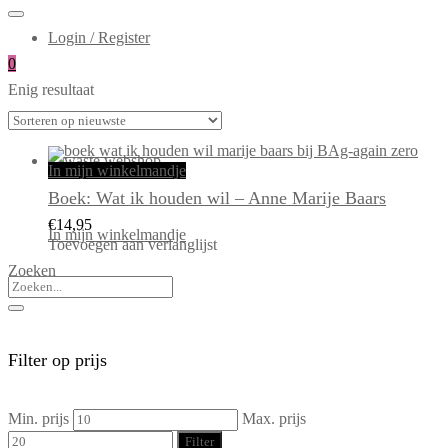
Login / Register
0
Enig resultaat
In mijn winkelmandje
Boek: Wat ik houden wil – Anne Marije Baars
€
14,95
In mijn winkelmandje
Toevoegen aan verlanglijst
Zoeken
Filter op prijs
Min. prijs
Max. prijs
Filter