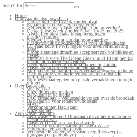
Search for:
Home
Duurzaamheidsnieuwsflash
1 t/m 7 juni 2026 Week zonder afval
Repaircafés: cursus leren repareren?
VN verdrag over plastic geklapt, hoe nu verder?
De jaarlijkse Week Zonder Afval: 19-25 mei 2025
Afschaffen plastictaks is stap terug tegen
plasticvervuiling
Nieuwe LCA toont aan dat hoogwaardige
plasticrecycling noodzakelijk is voor klimaatdoelen
EU-raad keurt PPWR regels voor afvalvermindering
goed!
Droppie statiegeldmachine accepteert zak vol blikjes en
flesjes
Sinds 2019 viste The Ocean Clean-up al 10 miljoen kg
plastic uit rivieren en oceanen!
Geen plastic meer om komkommers bij Jumbo
Plastic export uit Nederland aan banden
Europa bereikt akkoord over verpakkingsafval reductie
De duurzame verpakkingen van de toekomst zijn
herbruikbaar
Europese maatregelen om plastic verpakkingen terug te
dringen.
Over Bag-again
Wie ben ik?
Onze duurzame merken
Bag-again in de media
FAQ Breadbag – veelgestelde vragen over de broodzak
Bag-again® voor retailers/wholesale
MVO
Verkooppunten Bag-again
Onze klanten
Zero waste inspiratie
Zero waste summer! Duurzaam de zomer door zonder
plastic en afval.
Plasticvrij back to school and work
De beste tips om te starten met Zero Waste
Schoonmaken zonder plastic
Veelgestelde vragen over vaste zeep (blokzeep) –
duurzaam en palmolievrij