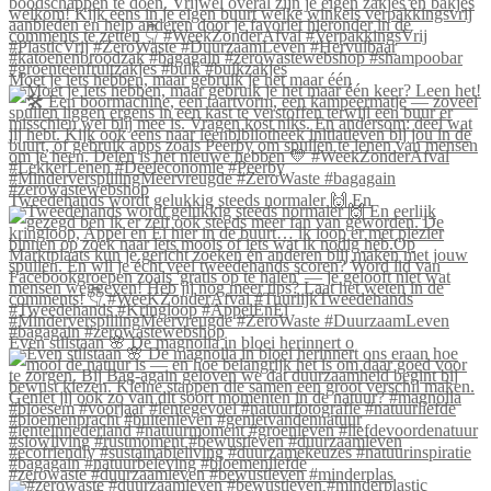
Moet je iets hebben, maar gebruik je het maar één
Tweedehands wordt gelukkig steeds normaler 🙌 En
Even stilstaan 🌸 De magnolia in bloei herinnert o
#zerowaste #duurzaamleven #bewustleven #minderplas