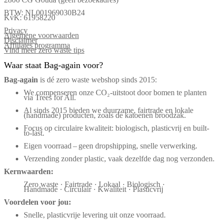
BTW: NL001969030B24
KvK: 61958220
Privacy
Algemene voorwaarden
Disclaimer
Affiliates programma
Vind meer zero waste tips
Waar staat Bag-again voor?
Bag‑again
is dé zero waste webshop sinds 2015:
We compenseren onze CO₂-uitstoot door bomen te planten
via Trees for All.
Al sinds 2015 bieden we duurzame, fairtrade en lokale
(handmade) producten, zoals de katoenen broodzak.
Focus op circulaire kwaliteit: biologisch, plasticvrij en built-
to-last.
Eigen voorraad – geen dropshipping, snelle verwerking.
Verzending zonder plastic, vaak dezelfde dag nog verzonden.
Kernwaarden:
Zero waste · Fairtrade · Lokaal · Biologisch ·
Handmade · Circulair · Kwaliteit · Plasticvrij
Voordelen voor jou:
Snelle, plasticvrije levering uit onze voorraad.