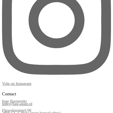
Volg op Instagram
Contact
Inge Barmentlo
inge@bag-again.nl
Fluwelensingel 90
2806 CG Gouda (geen bezoekadres)