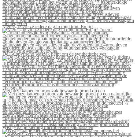
Merels, ik zie ze iedere dag in mijn tuin. En jij?
De Guppyfriend waszak helpt om de synthetische vez
Met onze katoenen broodzak bewaar je brood op een
Wist je dat je kleding microplastics kan loslaten