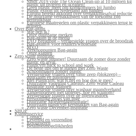
Sinds 2019 viste The Ocean Clean-up al 10 miljoen kg
plastic uit rivieren en oceanen!
Geen plastic meer om komkommers bij Jumbo
Plastic export uit Nederland aan banden
Europa bereikt akkoord over verpakkingsafval reductie
De duurzame verpakkingen van de toekomst zijn
herbruikbaar
Europese maatregelen om plastic verpakkingen terug te
dringen.
Over Bag-again
Wie ben ik?
Onze duurzame merken
Bag-again in de media
FAQ Breadbag – veelgestelde vragen over de broodzak
Bag-again® voor retailers/wholesale
MVO
Verkooppunten Bag-again
Onze klanten
Zero waste inspiratie
Zero waste summer! Duurzaam de zomer door zonder
plastic en afval.
Plasticvrij back to school and work
De beste tips om te starten met Zero Waste
Schoonmaken zonder plastic
Veelgestelde vragen over vaste zeep (blokzeep) –
duurzaam en palmolievrij
Mei Plasticvrij: wat is het en hoe doe je mee?
Duurzame Vaderdag Cadeaus: Zero Waste Cadeau
Inspiratie voor Mannen
Veelgestelde vragen over wasbaar maandverband
Tandenpoetsen met tabletjes, hoe en waarom?
Veelgestelde vragen over de bijenwasdoek
Persoonlijke blogs van Inge
Duurzame Moederdaginspiratie!
Duurzaam plasticvrij kerstpakket van Bag-again
Zero waste December-inspiratie
SHOP
Klantenservice
Contact
Levertijd en verzending
Retourneren
Betalingsmogelijkheden