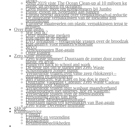
flesjes
Sinds 2019 viste The Ocean Clean-up al 10 miljoen kg
plastic uit rivieren en oceanen!
Geen plastic meer om komkommers bij Jumbo
Plastic export uit Nederland aan banden
Europa bereikt akkoord over verpakkingsafval reductie
De duurzame verpakkingen van de toekomst zijn
herbruikbaar
Europese maatregelen om plastic verpakkingen terug te
dringen.
Over Bag-again
Wie ben ik?
Onze duurzame merken
Bag-again in de media
FAQ Breadbag – veelgestelde vragen over de broodzak
Bag-again® voor retailers/wholesale
MVO
Verkooppunten Bag-again
Onze klanten
Zero waste inspiratie
Zero waste summer! Duurzaam de zomer door zonder
plastic en afval.
Plasticvrij back to school and work
De beste tips om te starten met Zero Waste
Schoonmaken zonder plastic
Veelgestelde vragen over vaste zeep (blokzeep) –
duurzaam en palmolievrij
Mei Plasticvrij: wat is het en hoe doe je mee?
Duurzame Vaderdag Cadeaus: Zero Waste Cadeau
Inspiratie voor Mannen
Veelgestelde vragen over wasbaar maandverband
Tandenpoetsen met tabletjes, hoe en waarom?
Veelgestelde vragen over de bijenwasdoek
Persoonlijke blogs van Inge
Duurzame Moederdaginspiratie!
Duurzaam plasticvrij kerstpakket van Bag-again
Zero waste December-inspiratie
SHOP
Klantenservice
Contact
Levertijd en verzending
Retourneren
Betalingsmogelijkheden