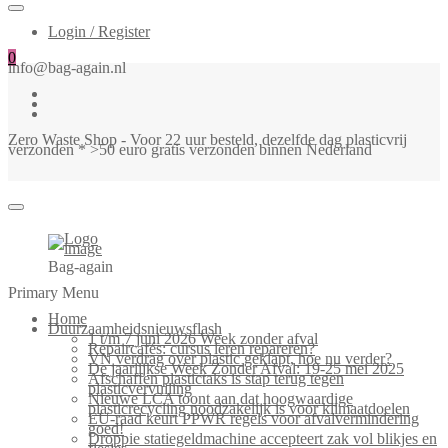
Login / Register
0
info@bag-again.nl
Zero Waste Shop - Voor 22 uur besteld, dezelfde dag plasticvrij
verzonden * >50 euro gratis verzonden binnen Nederland
Bag-again
Primary Menu
Home
Duurzaamheidsnieuwsflash
1 t/m 7 juni 2026 Week zonder afval
Repaircafés: cursus leren repareren?
VN verdrag over plastic geklapt, hoe nu verder?
De jaarlijkse Week Zonder Afval: 19-25 mei 2025
Afschaffen plastictaks is stap terug tegen
plasticvervuiling
Nieuwe LCA toont aan dat hoogwaardige
plasticrecycling noodzakelijk is voor klimaatdoelen
EU-raad keurt PPWR regels voor afvalvermindering
goed!
Droppie statiegeldmachine accepteert zak vol blikjes en