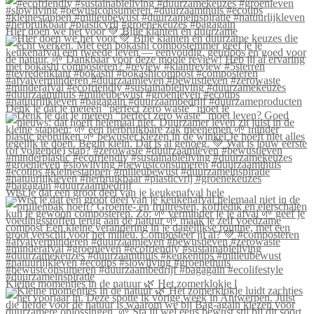
Hier doen we het voor 💚 Blije klanten én duurzame
Denk je dat je meteen “perfect zero waste” moet le
Wist je dat een groot deel van je keukenafval hele
Kleine momentjes in de natuur 🌿 Het zomerklokje l