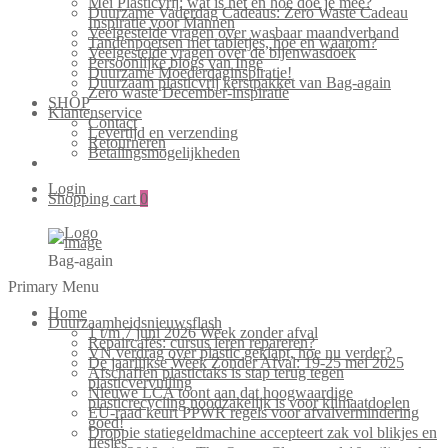
Mei Plasticvrij: wat is het en hoe doe je mee?
Duurzame Vaderdag Cadeaus: Zero Waste Cadeau
Inspiratie voor Mannen
Veelgestelde vragen over wasbaar maandverband
Tandenpoetsen met tabletjes, hoe en waarom?
Veelgestelde vragen over de bijenwasdoek
Persoonlijke blogs van Inge
Duurzame Moederdaginspiratie!
Duurzaam plasticvrij kerstpakket van Bag-again
Zero waste December-inspiratie
SHOP
Klantenservice
Contact
Levertijd en verzending
Retourneren
Betalingsmogelijkheden
Login
Shopping cart
0
Bag-again
Primary Menu
Home
Duurzaamheidsnieuwsflash
1 t/m 7 juni 2026 Week zonder afval
Repaircafés: cursus leren repareren?
VN verdrag over plastic geklapt, hoe nu verder?
De jaarlijkse Week Zonder Afval: 19-25 mei 2025
Afschaffen plastictaks is stap terug tegen
plasticvervuiling
Nieuwe LCA toont aan dat hoogwaardige
plasticrecycling noodzakelijk is voor klimaatdoelen
EU-raad keurt PPWR regels voor afvalvermindering
goed!
Droppie statiegeldmachine accepteert zak vol blikjes en
flesjes