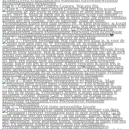
Dag 6 – Gelukkig met Genoeg Genoeg. Wat een fijn
Dag 5 – Heerlijk Hergebruik Wat voor de één klaar
Dag 4 – Rake Reparaties Weggooien is zo makkelijk
Dag 3 – VerpakkingsVrij (mijn persoonlijke favorie